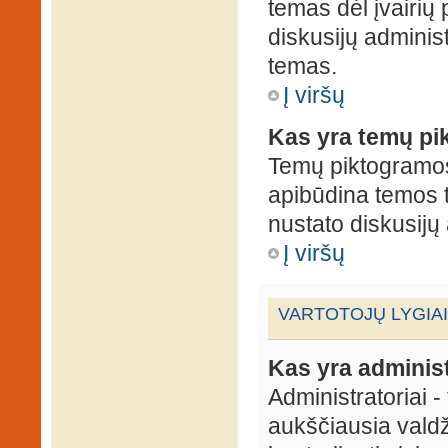
temas dėl įvairių
diskusijų administ
temas.
Į viršų
Kas yra temų p
Temų piktogramos 
apibūdina temos 
nustato diskusijų 
Į viršų
VARTOTOJŲ LYGIAI
Kas yra administ
Administratoriai 
aukščiausia valdž