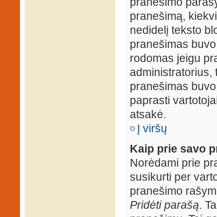
pranešimo parašy
pranešimą, kiekv
nedidelį teksto b
pranešimas buvo 
rodomas jeigu pr
administratorius, t
pranešimas buvo r
paprasti vartotojai
atsakė.
Į viršų
Kaip prie savo p
Norėdami prie pran
susikurti per vart
pranešimo rašymo
Pridėti parašą
. T