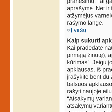
pranešimų. Tai ga
aprašyme. Net ir 
atžymėjus varnel
rašymo lange.
Į viršų
Kaip sukurti ap
Kai pradedate na
pirmąją žinutę), 
kūrimas”. Jeigu jo
apklausas. Iš pra
įrašykite bent du
balsuos apklausos
rašyti naujoje eil
“Atsakymų variantų
atsakymų variantų