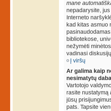
mane automatiška
nepadarysite, jus
Interneto naršyk
kad kitas asmuo n
pasinaudodamas j
bibliotekose, univ
nežymėti minėtos
vadinasi diskusij
Į viršų
Ar galima kaip n
nesimatytų daba
Vartotojo valdymo 
rasite nustatymą
jūsų prisijungimus
pats. Tapsite vien