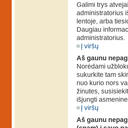
Galimi trys atveja
administratorius 
lentoje, arba ties
Daugiau informaci
administratorius.
Į viršų
Aš gaunu nepag
Norėdami užblokuo
sukurkite tam ski
nuo kurio nors va
žinutes, susisieki
išjungti asmenine
Į viršų
Aš gaunu nepage
(spam) į savo pa