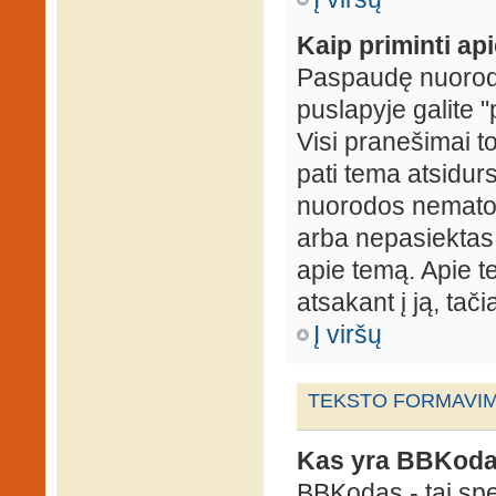
Kaip priminti ap
Paspaudę nuorodą
puslapyje galite "
Visi pranešimai t
pati tema atsidur
nuorodos nematote
arba nepasiektas 
apie temą. Apie te
atsakant į ją, tači
Į viršų
TEKSTO FORMAVIMA
Kas yra BBKod
BBKodas - tai sp