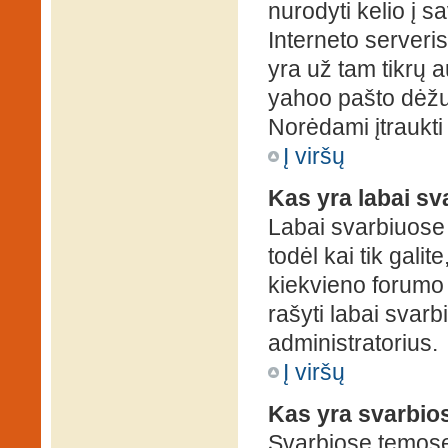
nurodyti kelio į s
Interneto serveris)
yra už tam tikrų 
yahoo pašto dėžuč
Norėdami įtraukti
Į viršų
Kas yra labai s
Labai svarbiuose
todėl kai tik galit
kiekvieno forumo v
rašyti labai svar
administratorius.
Į viršų
Kas yra svarbio
Svarbiose temose 