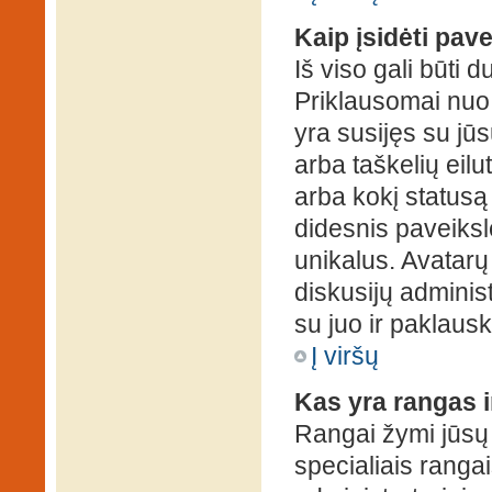
Kaip įsidėti pav
Iš viso gali būti d
Priklausomai nuo s
yra susijęs su jū
arba taškelių eilu
arba kokį statusą 
didesnis paveiksl
unikalus. Avatarų 
diskusijų administ
su juo ir paklausk
Į viršų
Kas yra rangas i
Rangai žymi jūsų 
specialiais rangai