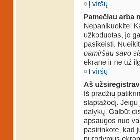
Į viršų
Pamečiau arba n
Nepanikuokite! K
užkoduotas, jo ga
pasikeisti. Nueiki
pamiršau savo sl
ekrane ir ne už ilg
Į viršų
Aš užsiregistrava
Iš pradžių patikrin
slaptažodį. Jeigu j
dalykų. Galbūt dis
apsaugos nuo vai
pasirinkote, kad j
nurodymus ekrane.