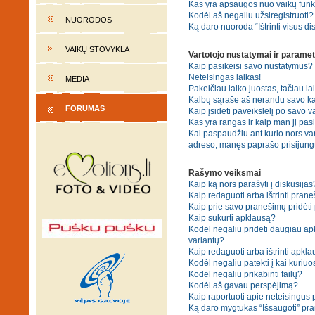
Kas yra apsaugos nuo vaikų fun
Kodėl aš negaliu užsiregistruoti?
NUORODOS
Ką daro nuoroda “Ištrinti visus di
VAIKŲ STOVYKLA
Vartotojo nustatymai ir paramet
Kaip pasikeisi savo nustatymus?
Neteisingas laikas!
MEDIA
Pakeičiau laiko juostas, tačiau lai
Kalbų sąraše aš nerandu savo ka
FORUMAS
Kaip įsidėti paveikslėlį po savo v
Kas yra rangas ir kaip man jį pasi
Kai paspaudžiu ant kurio nors var
adreso, manęs paprašo prisijungt
Rašymo veiksmai
Kaip ką nors parašyti į diskusijas
Kaip redaguoti arba ištrinti pran
Kaip prie savo pranešimų pridėti
Kaip sukurti apklausą?
Kodėl negaliu pridėti daugiau a
variantų?
Kaip redaguoti arba ištrinti apkl
Kodėl negaliu patekti į kai kuriu
Kodėl negaliu prikabinti failų?
Kodėl aš gavau perspėjimą?
Kaip raportuoti apie neteisingus
Ką daro mygtukas “Išsaugoti” p