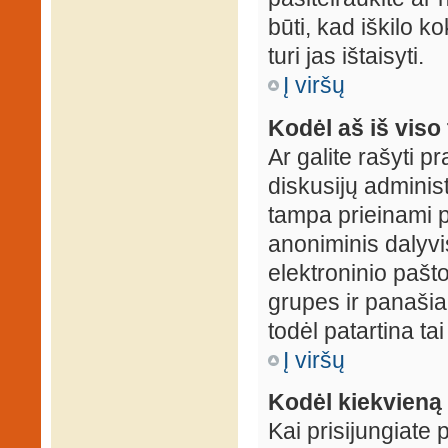
būti, kad iškilo k
turi jas ištaisyti.
Į viršų
Kodėl aš iš viso 
Ar galite rašyti 
diskusijų administ
tampa prieinami p
anoniminis dalyvis
elektroninio pašt
grupes ir panašiai
todėl patartina tai
Į viršų
Kodėl kiekvieną k
Kai prisijungiate 