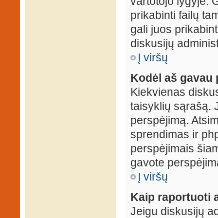
vartotojo lygyje. 
prikabinti failų t
gali juos prikabint
diskusijų administ
Į viršų
Kodėl aš gavau 
Kiekvienas diskus
taisyklių sąrašą. 
perspėjimą. Atsimi
sprendimas ir ph
perspėjimais šiam
gavote perspėjimą
Į viršų
Kaip raportuoti
Jeigu diskusijų ad