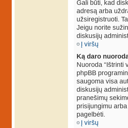
Gali būti, kad dis
adresą arba uždr
užsiregistruoti. Ta
Jeigu norite sužin
diskusijų administ
Į viršų
Ką daro nuoroda 
Nuoroda “Ištrinti 
phpBB programinė
saugoma visa auten
diskusijų administr
pranešimų sekimo 
prisijungimu arba
pagelbėti.
Į viršų