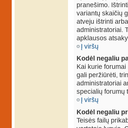
pranešimo. Ištrin
variantų skaičių 
atveju ištrinti ar
administratoriai.
apklausos atsakym
Į viršų
Kodėl negaliu pa
Kai kurie forumai 
gali peržiūrėti, tr
administratoriai a
specialių forumų t
Į viršų
Kodėl negaliu pri
Teisės failų prik