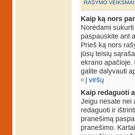
RAŠYMO VEIKSMAI
Kaip ką nors par
Norėdami sukurti
paspauskite ant 
Prieš ką nors rašy
jūsų teisių sąraš
ekrano apačioje. 
galite dalyvauti ap
Į viršų
Kaip redaguoti a
Jeigu nesate nei 
redaguoti ir ištri
pranešimą paspau
pranešimo. Kartais