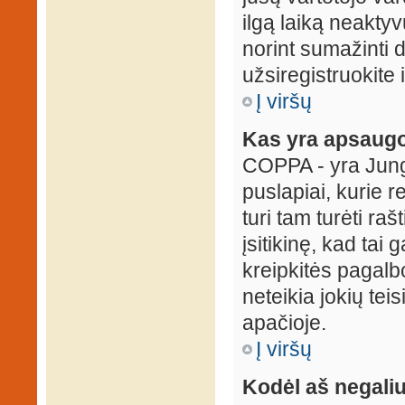
ilgą laiką neaktyv
norint sumažinti 
užsiregistruokite 
Į viršų
Kas yra apsaugo
COPPA - yra Jungti
puslapiai, kurie 
turi tam turėti ra
įsitikinę, kad tai
kreipkitės pagalb
neteikia jokių tei
apačioje.
Į viršų
Kodėl aš negaliu