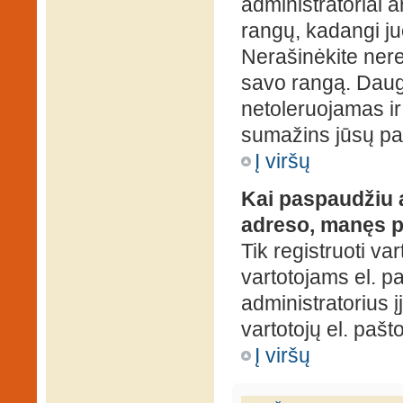
administratoriai a
rangų, kadangi ju
Nerašinėkite ner
savo rangą. Daug
netoleruojamas ir
sumažins jūsų pa
Į viršų
Kai paspaudžiu a
adreso, manęs p
Tik registruoti va
vartotojams el. paš
administratorius 
vartotojų el. paš
Į viršų