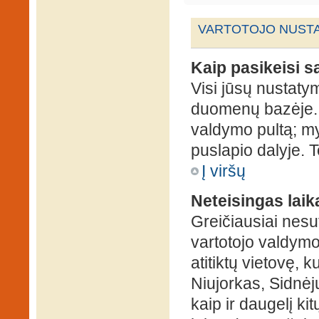
VARTOTOJO NUSTA
Kaip pasikeisi 
Visi jūsų nustaty
duomenų bazėje. N
valdymo pultą; my
puslapio dalyje. 
Į viršų
Neteisingas laik
Greičiausiai nesut
vartotojo valdymo 
atitiktų vietovę, 
Niujorkas, Sidnėjus
kaip ir daugelį kit