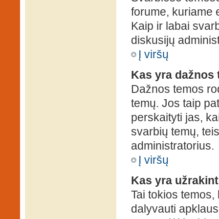
forume, kuriame 
Kaip ir labai sva
diskusijų administ
Į viršų
Kas yra dažnos
Dažnos temos rod
temų. Jos taip pa
perskaityti jas, ka
svarbių temų, tei
administratorius.
Į viršų
Kas yra užrakin
Tai tokios temos, 
dalyvauti apklauso