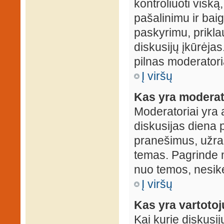
kontroliuoti viską
pašalinimu ir baig
paskyrimu, prikla
diskusijų įkūrėjas
pilnas moderator
Į viršų
Kas yra moderat
Moderatoriai yra 
diskusijas diena p
pranešimus, užrakin
temas. Pagrinde m
nuo temos, nesikei
Į viršų
Kas yra vartoto
Kai kurie diskusij