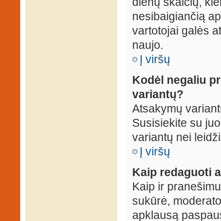
dienų skaičių, ki
nesibaigiančią apk
vartotojai galės a
naujo.
Į viršų
Kodėl negaliu p
variantų?
Atsakymų variantų
Susisiekite su ju
variantų nei leidž
Į viršų
Kaip redaguoti a
Kaip ir pranešimus
sukūrė, moderator
apklausą paspaus