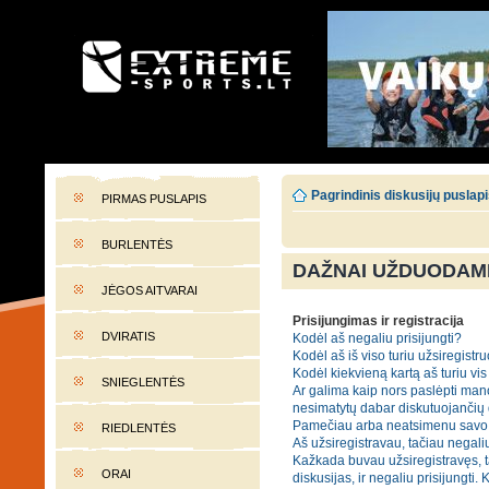
EXTREME-SPORTS.LT
Lietuvos extremalaus sporto portalas
Pagrindinis diskusijų puslap
PIRMAS PUSLAPIS
BURLENTĖS
DAŽNAI UŽDUODAMI
JĖGOS AITVARAI
Prisijungimas ir registracija
DVIRATIS
Kodėl aš negaliu prisijungti?
Kodėl aš iš viso turiu užsiregistru
Kodėl kiekvieną kartą aš turiu vis 
SNIEGLENTĖS
Ar galima kaip nors paslėpti mano
nesimatytų dabar diskutuojančių
Pamečiau arba neatsimenu savo 
RIEDLENTĖS
Aš užsiregistravau, tačiau negaliu
Kažkada buvau užsiregistravęs, t
ORAI
diskusijas, ir negaliu prisijungti. 