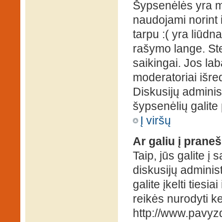
Šypsenėlės yra ma
naudojami norint i
tarpu :( yra liūd
rašymo lange. Ste
saikingai. Jos la
moderatoriai išre
Diskusijų administ
šypsenėlių galit
Į viršų
Ar galiu į praneš
Taip, jūs galite į
diskusijų administ
galite įkelti ties
reikės nurodyti kel
http://www.pavyzd