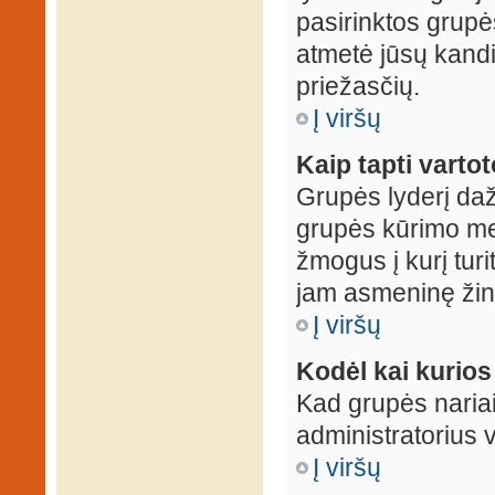
pasirinktos grupės
atmetė jūsų kandid
priežasčių.
Į viršų
Kaip tapti varto
Grupės lyderį daž
grupės kūrimo met
žmogus į kurį turi
jam asmeninę žin
Į viršų
Kodėl kai kurio
Kad grupės nariai
administratorius v
Į viršų