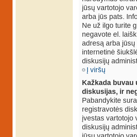
jūsų vartotojo var
arba jūs pats. Inf
Ne už ilgo turite 
negavote el. laišk
adresą arba jūsų 
internetinė šiukšl
diskusijų administ
Į viršų
Kažkada buvau už
diskusijas, ir ne
Pabandykite surast
registravotės disku
įvestas vartotojo 
diskusijų administ
jūsų vartotojo va