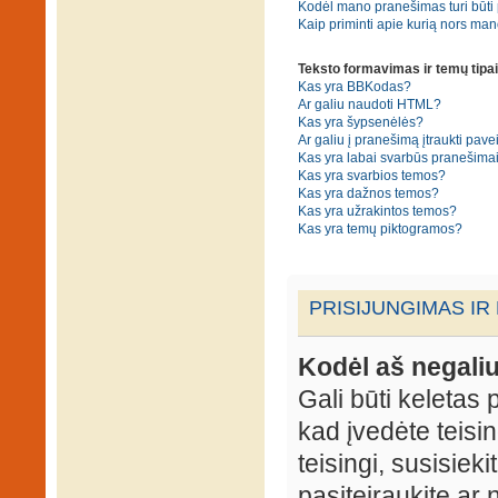
Kodėl mano pranešimas turi būti p
Kaip priminti apie kurią nors ma
Teksto formavimas ir temų tipai
Kas yra BBKodas?
Ar galiu naudoti HTML?
Kas yra šypsenėlės?
Ar galiu į pranešimą įtraukti pavei
Kas yra labai svarbūs pranešima
Kas yra svarbios temos?
Kas yra dažnos temos?
Kas yra užrakintos temos?
Kas yra temų piktogramos?
PRISIJUNGIMAS IR
Kodėl aš negaliu
Gali būti keletas p
kad įvedėte teisin
teisingi, susisieki
pasiteiraukite ar 