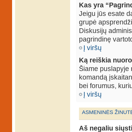
Kas yra “Pagrin
Jeigu jūs esate d
grupė apsprendžia
Diskusijų administ
pagrindinę vartot
Į viršų
Ką reiškia nuo
Šiame puslapyje r
komandą įskaitant
bei forumus, kuri
Į viršų
ASMENINĖS ŽINUT
Aš negaliu siųst