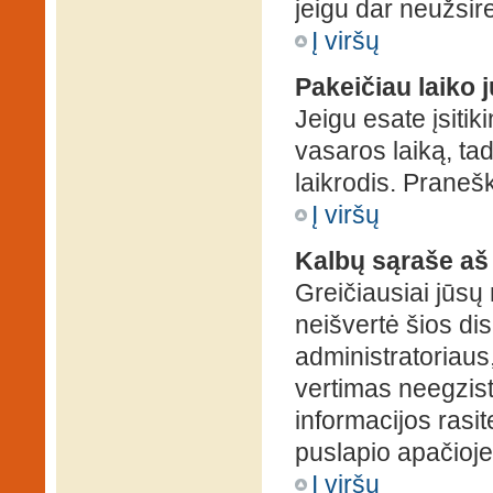
jeigu dar neužsire
Į viršų
Pakeičiau laiko j
Jeigu esate įsitiki
vasaros laiką, ta
laikrodis. Pranešk
Į viršų
Kalbų sąraše aš
Greičiausiai jūsų
neišvertė šios dis
administratoriaus,
vertimas neegzist
informacijos rasi
puslapio apačioje
Į viršų