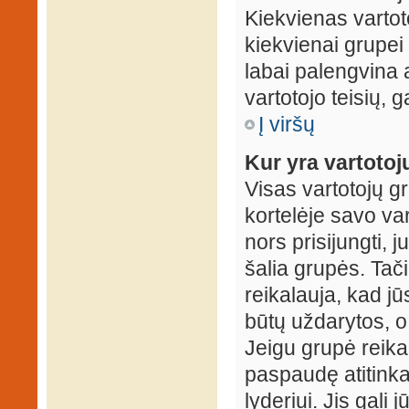
Kiekvienas vartot
kiekvienai grupei 
labai palengvina a
vartotojo teisių, g
Į viršų
Kur yra vartotojų
Visas vartotojų g
kortelėje savo var
nors prisijungti,
šalia grupės. Tač
reikalauja, kad jū
būtų uždarytos, o
Jeigu grupė reika
paspaudę atitink
lyderiui. Jis gali 