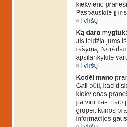
kiekvieno praneš
Paspauskite jį ir
Į viršų
Ką daro mygtuka
Jis leidžia jums i
rašymą. Norėdami
apsilankykite var
Į viršų
Kodėl mano prane
Gali būti, kad dis
kiekvienas praneš
patvirtintas. Taip
grupei, kurios pra
informacijos gausi
Į viršų