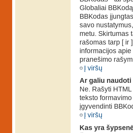
Globaliai BBKodą g
BBKodas įjungtas, p
savo nustatymus,
metu. Skirtumas 
rašomas tarp [ ir 
informacijos apie
pranešimo rašymo
Į viršų
Ar galiu naudot
Ne. Rašyti HTML k
teksto formavimo
įgyvendinti BBKo
Į viršų
Kas yra šypsen