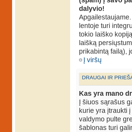
dalyvio!
Apgailestaujame. 
lentoje turi integ
tokio laiško kopij
laišką persiųstum
prikabintą failą),
Į viršų
DRAUGAI IR PRIEŠ
Kas yra mano dr
Į šiuos sąrašus gal
kurie yra įtraukti
valdymo pulte gr
šablonas turi gal