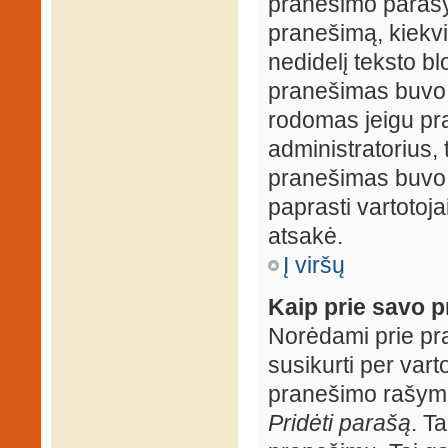
pranešimo parašy
pranešimą, kiekv
nedidelį teksto b
pranešimas buvo 
rodomas jeigu pr
administratorius, t
pranešimas buvo r
paprasti vartotojai
atsakė.
Į viršų
Kaip prie savo p
Norėdami prie pran
susikurti per vart
pranešimo rašymo
Pridėti parašą
. T