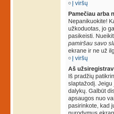
Į viršų
Pamečiau arba n
Nepanikuokite! K
užkoduotas, jo ga
pasikeisti. Nueiki
pamiršau savo sl
ekrane ir ne už ilg
Į viršų
Aš užsiregistrava
Iš pradžių patikrin
slaptažodį. Jeigu j
dalykų. Galbūt dis
apsaugos nuo vai
pasirinkote, kad j
nurodymus ekrane.