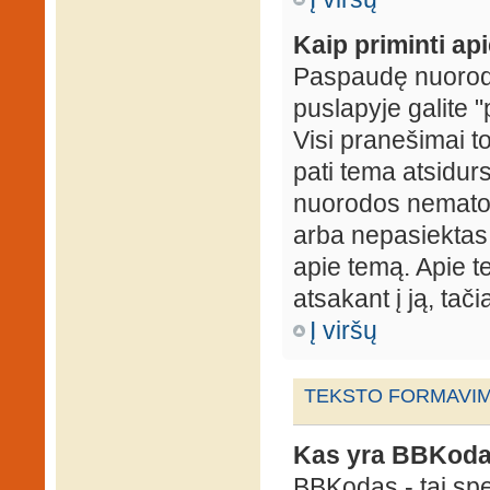
Kaip priminti ap
Paspaudę nuorodą
puslapyje galite "
Visi pranešimai t
pati tema atsidur
nuorodos nematote
arba nepasiektas 
apie temą. Apie te
atsakant į ją, tači
Į viršų
TEKSTO FORMAVIMA
Kas yra BBKod
BBKodas - tai sp