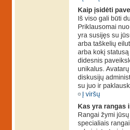
Kaip įsidėti pav
Iš viso gali būti d
Priklausomai nuo s
yra susijęs su jū
arba taškelių eilu
arba kokį statusą 
didesnis paveiksl
unikalus. Avatarų 
diskusijų administ
su juo ir paklausk
Į viršų
Kas yra rangas i
Rangai žymi jūsų 
specialiais rangai