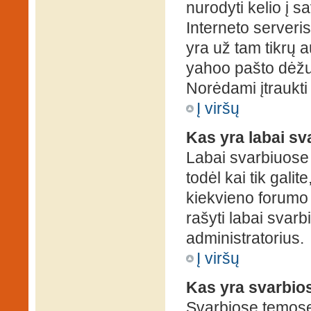
nurodyti kelio į s
Interneto serveris)
yra už tam tikrų 
yahoo pašto dėžuč
Norėdami įtraukti
Į viršų
Kas yra labai s
Labai svarbiuose
todėl kai tik galit
kiekvieno forumo v
rašyti labai svar
administratorius.
Į viršų
Kas yra svarbio
Svarbiose temose 