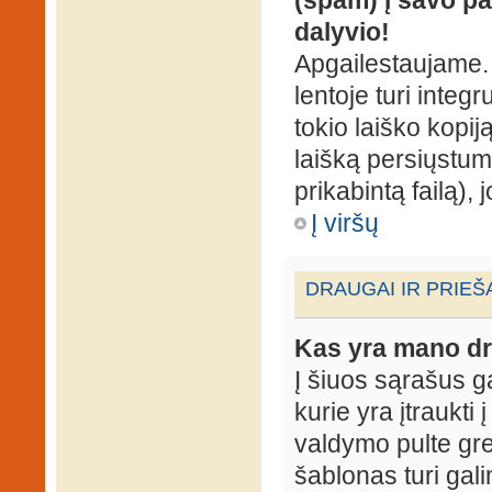
dalyvio!
Apgailestaujame. 
lentoje turi integ
tokio laiško kopij
laišką persiųstum
prikabintą failą),
Į viršų
DRAUGAI IR PRIEŠ
Kas yra mano dr
Į šiuos sąrašus gal
kurie yra įtraukti
valdymo pulte gr
šablonas turi gal