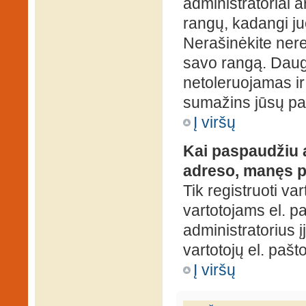
administratoriai a
rangų, kadangi ju
Nerašinėkite ner
savo rangą. Daug
netoleruojamas ir
sumažins jūsų pa
Į viršų
Kai paspaudžiu a
adreso, manęs p
Tik registruoti va
vartotojams el. paš
administratorius 
vartotojų el. paš
Į viršų