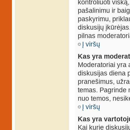
kontroliuoti viską
pašalinimu ir baig
paskyrimu, prikla
diskusijų įkūrėjas
pilnas moderator
Į viršų
Kas yra moderat
Moderatoriai yra 
diskusijas diena p
pranešimus, užrakin
temas. Pagrinde m
nuo temos, nesikei
Į viršų
Kas yra vartoto
Kai kurie diskusij