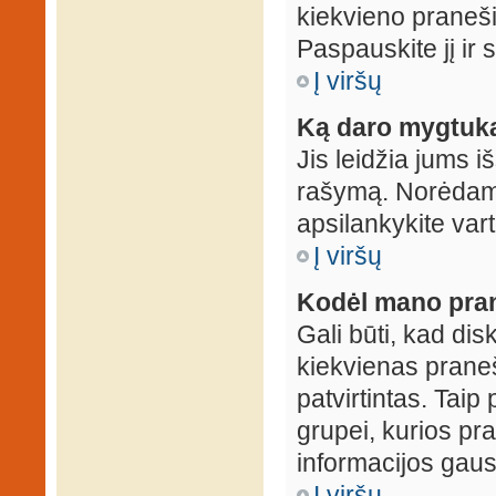
kiekvieno praneš
Paspauskite jį ir
Į viršų
Ką daro mygtuka
Jis leidžia jums i
rašymą. Norėdami
apsilankykite var
Į viršų
Kodėl mano prane
Gali būti, kad dis
kiekvienas praneš
patvirtintas. Taip
grupei, kurios pra
informacijos gausi
Į viršų