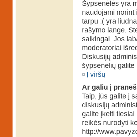
Šypsenėlės yra ma
naudojami norint i
tarpu :( yra liūd
rašymo lange. Ste
saikingai. Jos la
moderatoriai išre
Diskusijų administ
šypsenėlių galit
Į viršų
Ar galiu į praneš
Taip, jūs galite į
diskusijų administ
galite įkelti ties
reikės nurodyti kel
http://www.pavyzd