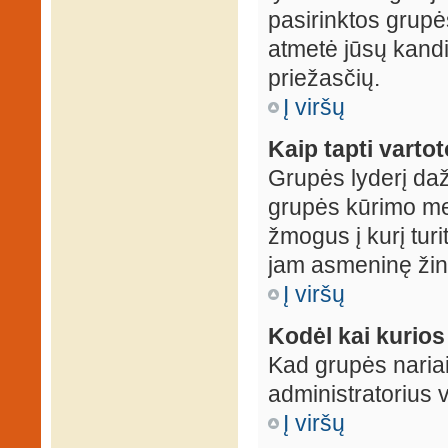
pasirinktos grupės
atmetė jūsų kandid
priežasčių.
Į viršų
Kaip tapti varto
Grupės lyderį daž
grupės kūrimo met
žmogus į kurį turi
jam asmeninę žin
Į viršų
Kodėl kai kurio
Kad grupės nariai
administratorius v
Į viršų