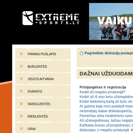
EXTREME-SPORTS.LT
Lietuvos extremalaus sporto portalas
Pagrindinis diskusijų puslap
PIRMAS PUSLAPIS
BURLENTĖS
DAŽNAI UŽDUODAMI
JĖGOS AITVARAI
Prisijungimas ir registracija
DVIRATIS
Kodėl aš negaliu prisijungti?
Kodėl aš iš viso turiu užsiregistru
Kodėl kiekvieną kartą aš turiu vis 
SNIEGLENTĖS
Ar galima kaip nors paslėpti mano
nesimatytų dabar diskutuojančių
Pamečiau arba neatsimenu savo 
RIEDLENTĖS
Aš užsiregistravau, tačiau negaliu
Kažkada buvau užsiregistravęs, t
ORAI
diskusijas, ir negaliu prisijungti. 