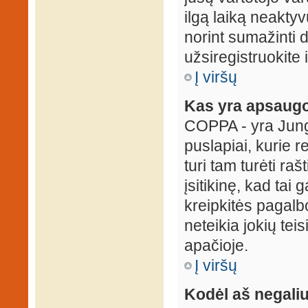
ilgą laiką neaktyv
norint sumažinti 
užsiregistruokite 
Į viršų
Kas yra apsaugo
COPPA - yra Jungti
puslapiai, kurie 
turi tam turėti ra
įsitikinę, kad tai
kreipkitės pagalb
neteikia jokių tei
apačioje.
Į viršų
Kodėl aš negaliu