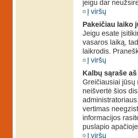
jeigu dar neužsire
Į viršų
Pakeičiau laiko j
Jeigu esate įsitiki
vasaros laiką, ta
laikrodis. Pranešk
Į viršų
Kalbų sąraše aš
Greičiausiai jūsų
neišvertė šios dis
administratoriaus,
vertimas neegzist
informacijos rasi
puslapio apačioje
Į viršų