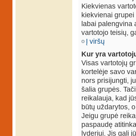
Kiekvienas vartot
kiekvienai grupei 
labai palengvina a
vartotojo teisių, g
Į viršų
Kur yra vartotojų
Visas vartotojų g
kortelėje savo var
nors prisijungti,
šalia grupės. Tač
reikalauja, kad jū
būtų uždarytos, o
Jeigu grupė reika
paspaudę atitink
lyderiui. Jis gali 