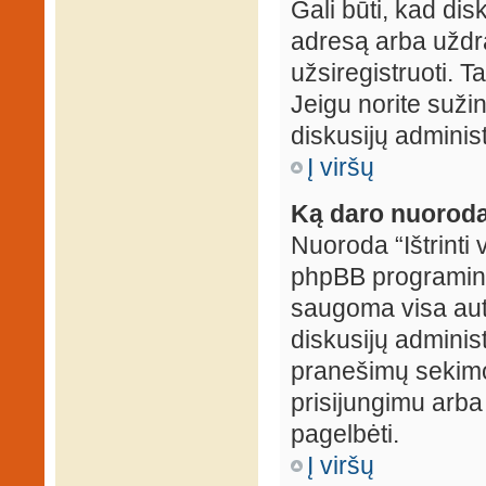
Gali būti, kad dis
adresą arba uždr
užsiregistruoti. Ta
Jeigu norite sužin
diskusijų administ
Į viršų
Ką daro nuoroda 
Nuoroda “Ištrinti 
phpBB programinė
saugoma visa auten
diskusijų administr
pranešimų sekimo 
prisijungimu arba
pagelbėti.
Į viršų