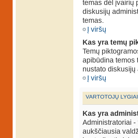
temas dėl įvairių
diskusijų administ
temas.
Į viršų
Kas yra temų p
Temų piktogramos 
apibūdina temos 
nustato diskusijų 
Į viršų
VARTOTOJŲ LYGIAI
Kas yra administ
Administratoriai 
aukščiausia valdž