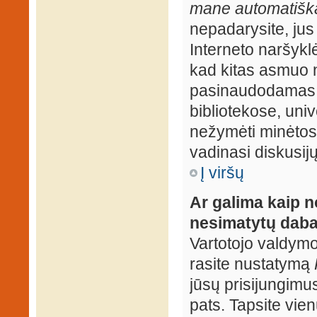
mane automatiška
nepadarysite, jus
Interneto naršyk
kad kitas asmuo n
pasinaudodamas j
bibliotekose, univ
nežymėti minėtos
vadinasi diskusij
Į viršų
Ar galima kaip n
nesimatytų daba
Vartotojo valdymo 
rasite nustatymą
jūsų prisijungimus
pats. Tapsite vien