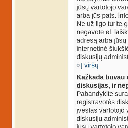
jūsų vartotojo var
arba jūs pats. Inf
Ne už ilgo turite 
negavote el. laišk
adresą arba jūsų 
internetinė šiukšl
diskusijų administ
Į viršų
Kažkada buvau už
diskusijas, ir ne
Pabandykite surast
registravotės disku
įvestas vartotojo 
diskusijų administ
jūsų vartotojo va