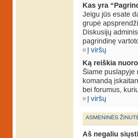
Kas yra “Pagrin
Jeigu jūs esate d
grupė apsprendžia
Diskusijų administ
pagrindinę vartot
Į viršų
Ką reiškia nuo
Šiame puslapyje r
komandą įskaitant
bei forumus, kuri
Į viršų
ASMENINĖS ŽINUT
Aš negaliu siųst