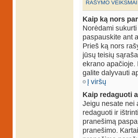
RAŠYMO VEIKSMAI
Kaip ką nors par
Norėdami sukurti
paspauskite ant 
Prieš ką nors rašy
jūsų teisių sąraš
ekrano apačioje. 
galite dalyvauti ap
Į viršų
Kaip redaguoti a
Jeigu nesate nei 
redaguoti ir ištri
pranešimą paspau
pranešimo. Kartais