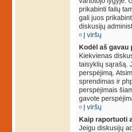
vartotojo lygyje. 
prikabinti failų t
gali juos prikabint
diskusijų administ
Į viršų
Kodėl aš gavau 
Kiekvienas diskus
taisyklių sąrašą. 
perspėjimą. Atsimi
sprendimas ir ph
perspėjimais šiam
gavote perspėjimą
Į viršų
Kaip raportuoti
Jeigu diskusijų ad