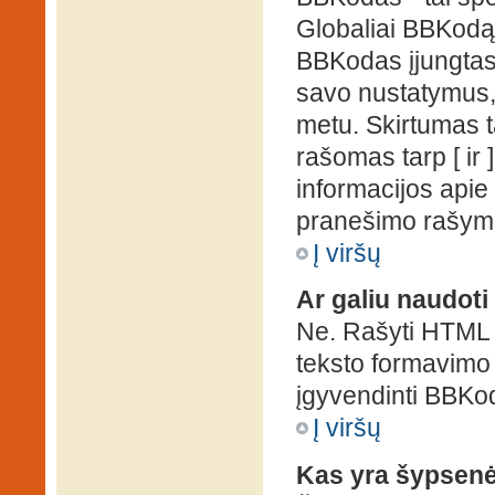
Globaliai BBKodą g
BBKodas įjungtas, p
savo nustatymus,
metu. Skirtumas 
rašomas tarp [ ir 
informacijos apie
pranešimo rašymo
Į viršų
Ar galiu naudot
Ne. Rašyti HTML k
teksto formavimo
įgyvendinti BBKo
Į viršų
Kas yra šypsen