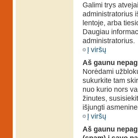
Galimi trys atveja
administratorius 
lentoje, arba ties
Daugiau informaci
administratorius.
Į viršų
Aš gaunu nepag
Norėdami užblokuo
sukurkite tam ski
nuo kurio nors va
žinutes, susisieki
išjungti asmenine
Į viršų
Aš gaunu nepage
(spam) į savo pa