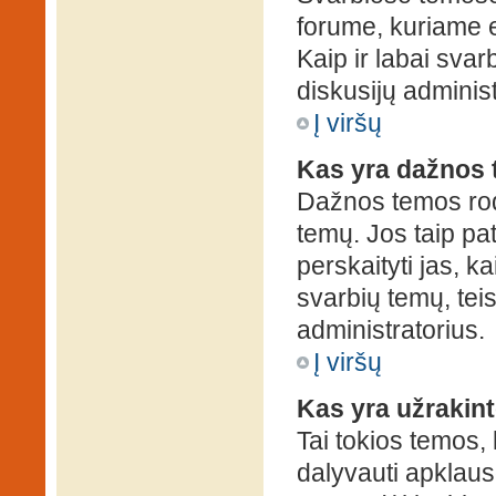
forume, kuriame 
Kaip ir labai sva
diskusijų administ
Į viršų
Kas yra dažnos
Dažnos temos rod
temų. Jos taip pa
perskaityti jas, ka
svarbių temų, tei
administratorius.
Į viršų
Kas yra užrakin
Tai tokios temos, 
dalyvauti apklauso