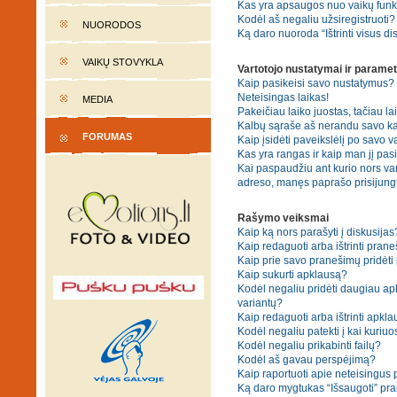
Kas yra apsaugos nuo vaikų fun
Kodėl aš negaliu užsiregistruoti?
NUORODOS
Ką daro nuoroda “Ištrinti visus di
VAIKŲ STOVYKLA
Vartotojo nustatymai ir paramet
Kaip pasikeisi savo nustatymus?
Neteisingas laikas!
MEDIA
Pakeičiau laiko juostas, tačiau lai
Kalbų sąraše aš nerandu savo ka
FORUMAS
Kaip įsidėti paveikslėlį po savo v
Kas yra rangas ir kaip man jį pasi
Kai paspaudžiu ant kurio nors var
adreso, manęs paprašo prisijungt
Rašymo veiksmai
Kaip ką nors parašyti į diskusijas
Kaip redaguoti arba ištrinti pran
Kaip prie savo pranešimų pridėti
Kaip sukurti apklausą?
Kodėl negaliu pridėti daugiau a
variantų?
Kaip redaguoti arba ištrinti apkl
Kodėl negaliu patekti į kai kuriu
Kodėl negaliu prikabinti failų?
Kodėl aš gavau perspėjimą?
Kaip raportuoti apie neteisingus
Ką daro mygtukas “Išsaugoti” p