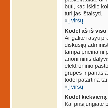
būti, kad iškilo k
turi jas ištaisyti.
Į viršų
Kodėl aš iš viso 
Ar galite rašyti 
diskusijų administ
tampa prieinami p
anoniminis dalyvis
elektroninio pašt
grupes ir panašiai
todėl patartina tai
Į viršų
Kodėl kiekvieną k
Kai prisijungiate 