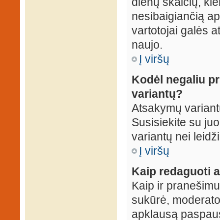
dienų skaičių, ki
nesibaigiančią apk
vartotojai galės a
naujo.
Į viršų
Kodėl negaliu p
variantų?
Atsakymų variantų
Susisiekite su ju
variantų nei leidž
Į viršų
Kaip redaguoti a
Kaip ir pranešimus
sukūrė, moderator
apklausą paspaus