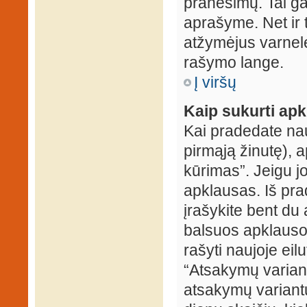
pranešimų. Tai ga
aprašyme. Net ir 
atžymėjus varnel
rašymo lange.
Į viršų
Kaip sukurti ap
Kai pradedate na
pirmąją žinutę), 
kūrimas”. Jeigu jo
apklausas. Iš pra
įrašykite bent du
balsuos apklausos
rašyti naujoje eil
“Atsakymų variantų
atsakymų variantų