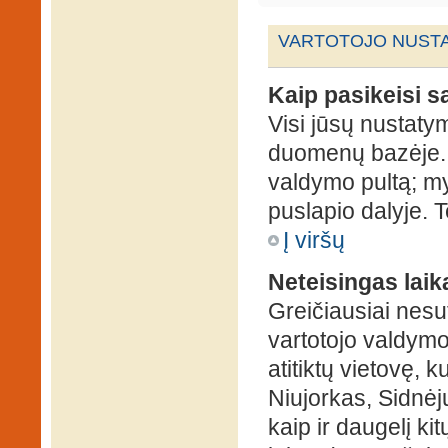
VARTOTOJO NUSTA
Kaip pasikeisi 
Visi jūsų nustaty
duomenų bazėje. N
valdymo pultą; my
puslapio dalyje. 
Į viršų
Neteisingas laik
Greičiausiai nesut
vartotojo valdymo 
atitiktų vietovę, 
Niujorkas, Sidnėjus
kaip ir daugelį kit