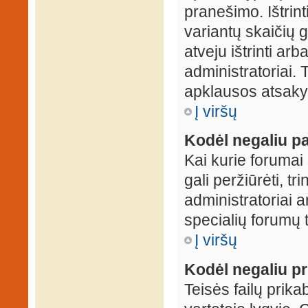
pranešimo. Ištrin
variantų skaičių 
atveju ištrinti ar
administratoriai.
apklausos atsakym
Į viršų
Kodėl negaliu pa
Kai kurie forumai 
gali peržiūrėti, tr
administratoriai a
specialių forumų t
Į viršų
Kodėl negaliu pri
Teisės failų prik