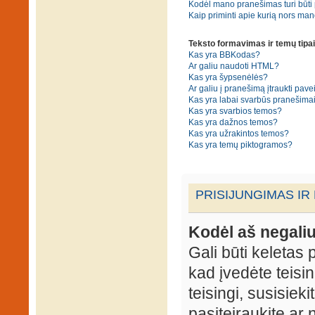
Kodėl mano pranešimas turi būti p
Kaip priminti apie kurią nors ma
Teksto formavimas ir temų tipai
Kas yra BBKodas?
Ar galiu naudoti HTML?
Kas yra šypsenėlės?
Ar galiu į pranešimą įtraukti pavei
Kas yra labai svarbūs pranešima
Kas yra svarbios temos?
Kas yra dažnos temos?
Kas yra užrakintos temos?
Kas yra temų piktogramos?
PRISIJUNGIMAS IR
Kodėl aš negaliu
Gali būti keletas p
kad įvedėte teisin
teisingi, susisieki
pasiteiraukite ar 