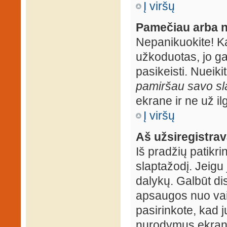
Į viršų
Pamečiau arba n
Nepanikuokite! K
užkoduotas, jo ga
pasikeisti. Nueiki
pamiršau savo sl
ekrane ir ne už ilg
Į viršų
Aš užsiregistrava
Iš pradžių patikrin
slaptažodį. Jeigu j
dalykų. Galbūt dis
apsaugos nuo vai
pasirinkote, kad j
nurodymus ekrane.