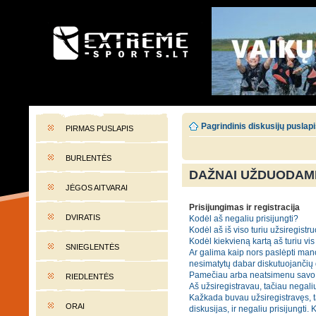
EXTREME-SPORTS.LT
Lietuvos extremalaus sporto portalas
Pagrindinis diskusijų puslap
PIRMAS PUSLAPIS
BURLENTĖS
DAŽNAI UŽDUODAMI
JĖGOS AITVARAI
Prisijungimas ir registracija
DVIRATIS
Kodėl aš negaliu prisijungti?
Kodėl aš iš viso turiu užsiregistru
Kodėl kiekvieną kartą aš turiu vis 
SNIEGLENTĖS
Ar galima kaip nors paslėpti mano
nesimatytų dabar diskutuojančių
Pamečiau arba neatsimenu savo 
RIEDLENTĖS
Aš užsiregistravau, tačiau negaliu
Kažkada buvau užsiregistravęs, t
ORAI
diskusijas, ir negaliu prisijungti. 