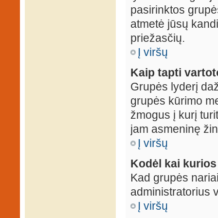
pasirinktos grupės
atmetė jūsų kandid
priežasčių.
Į viršų
Kaip tapti varto
Grupės lyderį daž
grupės kūrimo met
žmogus į kurį turi
jam asmeninę žin
Į viršų
Kodėl kai kurio
Kad grupės nariai
administratorius v
Į viršų