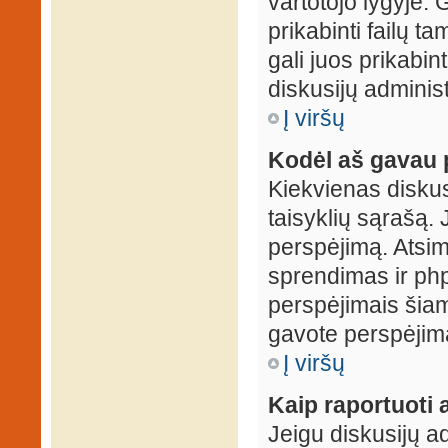
vartotojo lygyje. 
prikabinti failų t
gali juos prikabint
diskusijų administ
Į viršų
Kodėl aš gavau 
Kiekvienas diskus
taisyklių sąrašą. 
perspėjimą. Atsimi
sprendimas ir ph
perspėjimais šiam
gavote perspėjimą
Į viršų
Kaip raportuoti
Jeigu diskusijų ad