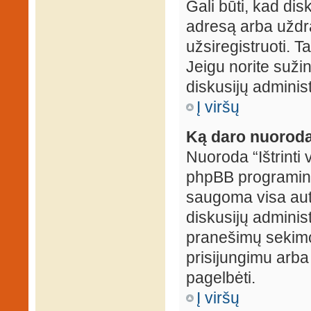
Gali būti, kad dis
adresą arba uždr
užsiregistruoti. Ta
Jeigu norite sužin
diskusijų administ
Į viršų
Ką daro nuoroda 
Nuoroda “Ištrinti 
phpBB programinė
saugoma visa auten
diskusijų administr
pranešimų sekimo 
prisijungimu arba
pagelbėti.
Į viršų