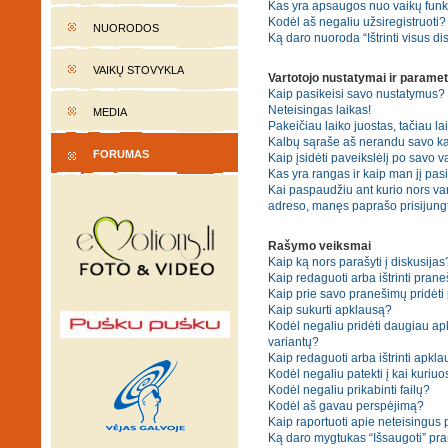
Kas yra apsaugos nuo vaikų fun
Kodėl aš negaliu užsiregistruoti?
NUORODOS
Ką daro nuoroda “Ištrinti visus di
VAIKŲ STOVYKLA
Vartotojo nustatymai ir paramet
Kaip pasikeisi savo nustatymus?
Neteisingas laikas!
MEDIA
Pakeičiau laiko juostas, tačiau lai
Kalbų sąraše aš nerandu savo ka
FORUMAS
Kaip įsidėti paveikslėlį po savo v
Kas yra rangas ir kaip man jį pasi
Kai paspaudžiu ant kurio nors var
adreso, manęs paprašo prisijungt
Rašymo veiksmai
Kaip ką nors parašyti į diskusijas
Kaip redaguoti arba ištrinti pran
Kaip prie savo pranešimų pridėti
Kaip sukurti apklausą?
Kodėl negaliu pridėti daugiau a
variantų?
Kaip redaguoti arba ištrinti apkl
Kodėl negaliu patekti į kai kuriu
Kodėl negaliu prikabinti failų?
Kodėl aš gavau perspėjimą?
Kaip raportuoti apie neteisingus
Ką daro mygtukas “Išsaugoti” p