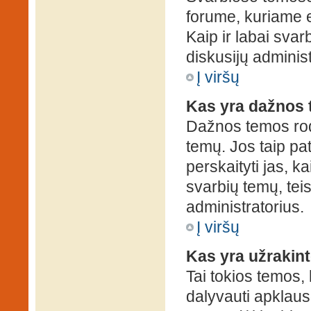
forume, kuriame 
Kaip ir labai sva
diskusijų administ
Į viršų
Kas yra dažnos
Dažnos temos rod
temų. Jos taip pa
perskaityti jas, ka
svarbių temų, tei
administratorius.
Į viršų
Kas yra užrakin
Tai tokios temos, 
dalyvauti apklauso