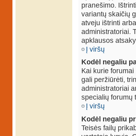
pranešimo. Ištrin
variantų skaičių 
atveju ištrinti ar
administratoriai.
apklausos atsakym
Į viršų
Kodėl negaliu pa
Kai kurie forumai 
gali peržiūrėti, tr
administratoriai a
specialių forumų t
Į viršų
Kodėl negaliu pri
Teisės failų prik