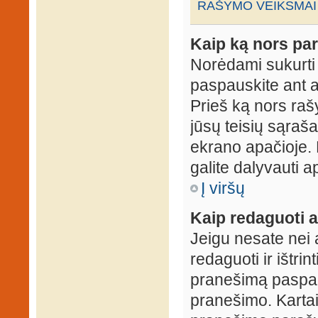
RAŠYMO VEIKSMAI
Kaip ką nors par
Norėdami sukurti
paspauskite ant 
Prieš ką nors rašy
jūsų teisių sąraš
ekrano apačioje. 
galite dalyvauti ap
Į viršų
Kaip redaguoti a
Jeigu nesate nei 
redaguoti ir ištri
pranešimą paspau
pranešimo. Kartais