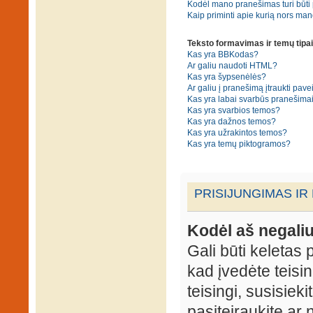
Kodėl mano pranešimas turi būti p
Kaip priminti apie kurią nors ma
Teksto formavimas ir temų tipai
Kas yra BBKodas?
Ar galiu naudoti HTML?
Kas yra šypsenėlės?
Ar galiu į pranešimą įtraukti pavei
Kas yra labai svarbūs pranešima
Kas yra svarbios temos?
Kas yra dažnos temos?
Kas yra užrakintos temos?
Kas yra temų piktogramos?
PRISIJUNGIMAS IR
Kodėl aš negaliu
Gali būti keletas p
kad įvedėte teisin
teisingi, susisieki
pasiteiraukite ar 