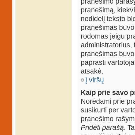
pranešimo parašy
pranešimą, kiekv
nedidelį teksto b
pranešimas buvo 
rodomas jeigu pr
administratorius, t
pranešimas buvo r
paprasti vartotojai
atsakė.
Į viršų
Kaip prie savo p
Norėdami prie pran
susikurti per vart
pranešimo rašymo
Pridėti parašą
. T