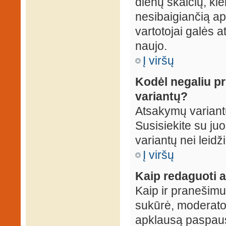
dienų skaičių, ki
nesibaigiančią apk
vartotojai galės a
naujo.
Į viršų
Kodėl negaliu p
variantų?
Atsakymų variantų
Susisiekite su ju
variantų nei leidž
Į viršų
Kaip redaguoti a
Kaip ir pranešimus
sukūrė, moderator
apklausą paspaus