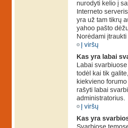
nurodyti kelio į s
Interneto serveris)
yra už tam tikrų 
yahoo pašto dėžuč
Norėdami įtraukti
Į viršų
Kas yra labai s
Labai svarbiuose
todėl kai tik galit
kiekvieno forumo v
rašyti labai svar
administratorius.
Į viršų
Kas yra svarbio
Svarbiose temose 