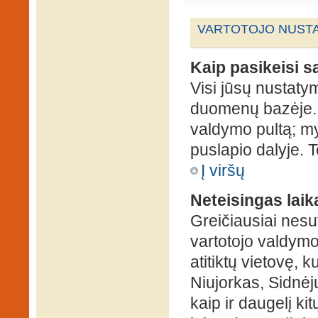
VARTOTOJO NUSTA
Kaip pasikeisi 
Visi jūsų nustaty
duomenų bazėje. N
valdymo pultą; my
puslapio dalyje. 
Į viršų
Neteisingas laik
Greičiausiai nesut
vartotojo valdymo 
atitiktų vietovę, 
Niujorkas, Sidnėjus
kaip ir daugelį kit