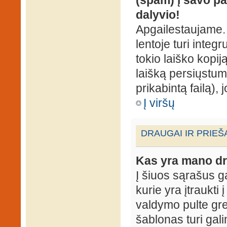
dalyvio!
Apgailestaujame. 
lentoje turi integ
tokio laiško kopij
laišką persiųstum
prikabintą failą),
Į viršų
DRAUGAI IR PRIEŠ
Kas yra mano dr
Į šiuos sąrašus gal
kurie yra įtraukti
valdymo pulte gr
šablonas turi gal