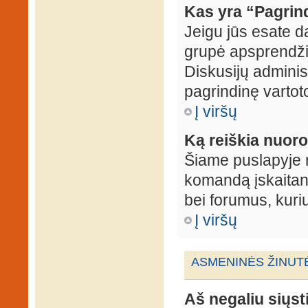
Kas yra “Pagrin
Jeigu jūs esate d
grupė apsprendžia
Diskusijų administ
pagrindinę vartot
Į viršų
Ką reiškia nuo
Šiame puslapyje r
komandą įskaitant
bei forumus, kuri
Į viršų
ASMENINĖS ŽINUT
Aš negaliu siųst