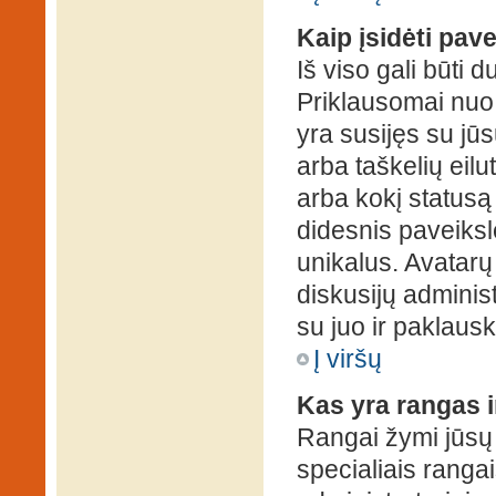
Kaip įsidėti pav
Iš viso gali būti d
Priklausomai nuo s
yra susijęs su jū
arba taškelių eilu
arba kokį statusą 
didesnis paveiksl
unikalus. Avatarų 
diskusijų administ
su juo ir paklausk
Į viršų
Kas yra rangas i
Rangai žymi jūsų 
specialiais rangai