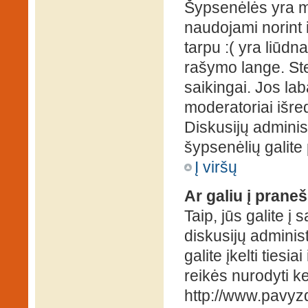
Šypsenėlės yra ma
naudojami norint i
tarpu :( yra liūd
rašymo lange. Ste
saikingai. Jos la
moderatoriai išre
Diskusijų administ
šypsenėlių galit
Į viršų
Ar galiu į praneš
Taip, jūs galite į
diskusijų administ
galite įkelti ties
reikės nurodyti kel
http://www.pavyzd