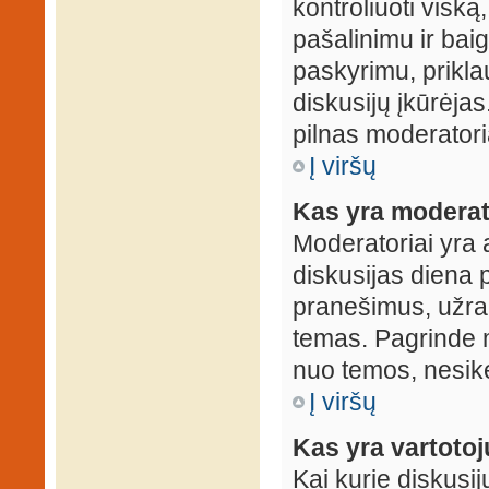
kontroliuoti viską
pašalinimu ir baig
paskyrimu, prikla
diskusijų įkūrėjas
pilnas moderator
Į viršų
Kas yra moderat
Moderatoriai yra 
diskusijas diena p
pranešimus, užrakin
temas. Pagrinde m
nuo temos, nesikei
Į viršų
Kas yra vartoto
Kai kurie diskusij