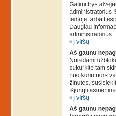
Galimi trys atveja
administratorius 
lentoje, arba ties
Daugiau informaci
administratorius.
Į viršų
Aš gaunu nepag
Norėdami užblokuo
sukurkite tam ski
nuo kurio nors va
žinutes, susisieki
išjungti asmenine
Į viršų
Aš gaunu nepage
(spam) į savo pa