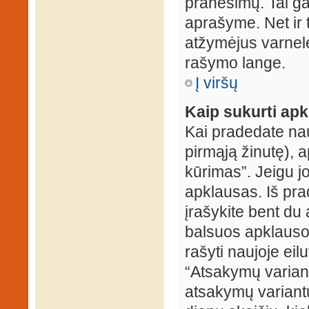
pranešimų. Tai ga
aprašyme. Net ir 
atžymėjus varnel
rašymo lange.
Į viršų
Kaip sukurti ap
Kai pradedate na
pirmąją žinutę), 
kūrimas”. Jeigu jo
apklausas. Iš pra
įrašykite bent du
balsuos apklausos
rašyti naujoje eil
“Atsakymų variantų
atsakymų variantų