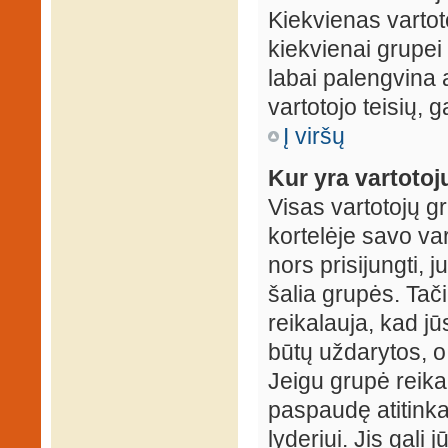
Kiekvienas vartot
kiekvienai grupei 
labai palengvina a
vartotojo teisių, g
Į viršų
Kur yra vartotojų
Visas vartotojų g
kortelėje savo var
nors prisijungti,
šalia grupės. Tač
reikalauja, kad jū
būtų uždarytos, o
Jeigu grupė reika
paspaudę atitink
lyderiui. Jis gali 