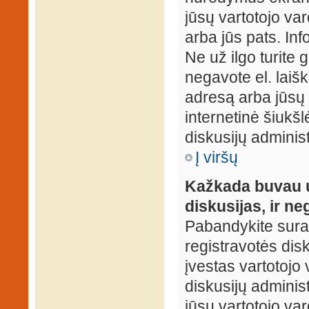
jūsų vartotojo var
arba jūs pats. Inf
Ne už ilgo turite 
negavote el. laišk
adresą arba jūsų 
internetinė šiukšl
diskusijų administ
Į viršų
Kažkada buvau už
diskusijas, ir ne
Pabandykite surast
registravotės disku
įvestas vartotojo 
diskusijų administ
jūsų vartotojo va