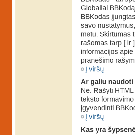
Globaliai BBKodą g
BBKodas įjungtas, p
savo nustatymus,
metu. Skirtumas 
rašomas tarp [ ir 
informacijos apie
pranešimo rašymo
Į viršų
Ar galiu naudot
Ne. Rašyti HTML k
teksto formavimo
įgyvendinti BBKo
Į viršų
Kas yra šypsen