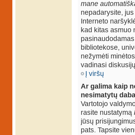
mane automatiška
nepadarysite, jus
Interneto naršyk
kad kitas asmuo n
pasinaudodamas j
bibliotekose, univ
nežymėti minėtos
vadinasi diskusij
Į viršų
Ar galima kaip n
nesimatytų daba
Vartotojo valdymo 
rasite nustatymą
jūsų prisijungimus
pats. Tapsite vien