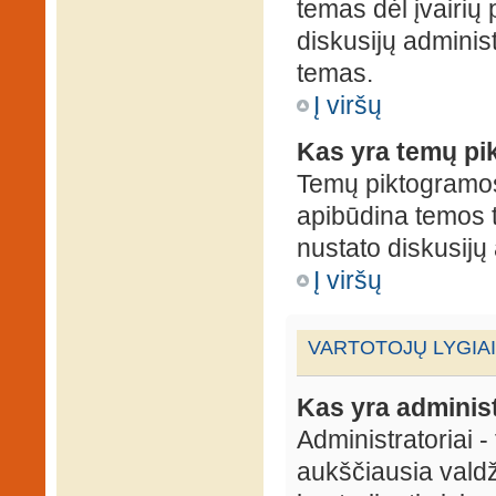
temas dėl įvairių
diskusijų administ
temas.
Į viršų
Kas yra temų p
Temų piktogramos 
apibūdina temos 
nustato diskusijų 
Į viršų
VARTOTOJŲ LYGIAI
Kas yra administ
Administratoriai 
aukščiausia valdž