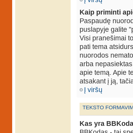
Kaip priminti ap
Paspaudę nuorodą
puslapyje galite "
Visi pranešimai t
pati tema atsidur
nuorodos nematote
arba nepasiektas 
apie temą. Apie te
atsakant į ją, tači
Į viršų
TEKSTO FORMAVIMA
Kas yra BBKod
BBKodas - tai sp