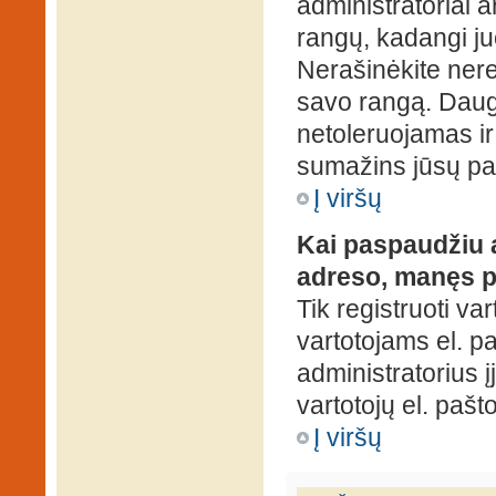
administratoriai a
rangų, kadangi ju
Nerašinėkite ner
savo rangą. Daug
netoleruojamas ir
sumažins jūsų pa
Į viršų
Kai paspaudžiu a
adreso, manęs p
Tik registruoti va
vartotojams el. paš
administratorius 
vartotojų el. paš
Į viršų