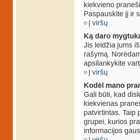
kiekvieno praneš
Paspauskite jį ir
Į viršų
Ką daro mygtuka
Jis leidžia jums i
rašymą. Norėdami
apsilankykite var
Į viršų
Kodėl mano prane
Gali būti, kad dis
kiekvienas praneš
patvirtintas. Taip
grupei, kurios pra
informacijos gausi
Į viršų