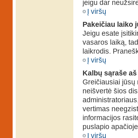
jeigu dar neužsire
Į viršų
Pakeičiau laiko j
Jeigu esate įsitiki
vasaros laiką, ta
laikrodis. Pranešk
Į viršų
Kalbų sąraše aš
Greičiausiai jūsų
neišvertė šios dis
administratoriaus,
vertimas neegzist
informacijos rasi
puslapio apačioje
Į viršų