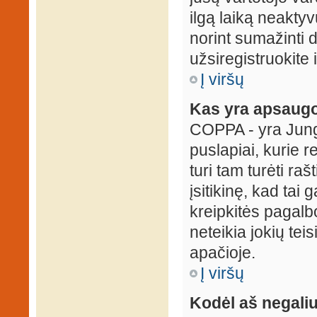
ilgą laiką neaktyv
norint sumažinti 
užsiregistruokite 
Į viršų
Kas yra apsaugo
COPPA - yra Jungti
puslapiai, kurie 
turi tam turėti ra
įsitikinę, kad tai
kreipkitės pagalb
neteikia jokių tei
apačioje.
Į viršų
Kodėl aš negaliu