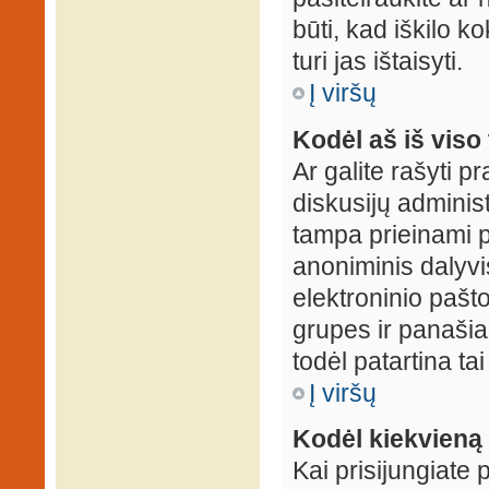
būti, kad iškilo k
turi jas ištaisyti.
Į viršų
Kodėl aš iš viso 
Ar galite rašyti 
diskusijų administ
tampa prieinami p
anoniminis dalyvis
elektroninio pašt
grupes ir panašiai
todėl patartina tai
Į viršų
Kodėl kiekvieną k
Kai prisijungiate 