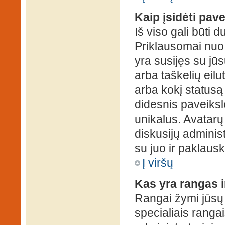
Kaip įsidėti pav
Iš viso gali būti d
Priklausomai nuo s
yra susijęs su jū
arba taškelių eilu
arba kokį statusą 
didesnis paveiksl
unikalus. Avatarų 
diskusijų administ
su juo ir paklausk
Į viršų
Kas yra rangas i
Rangai žymi jūsų 
specialiais rangai