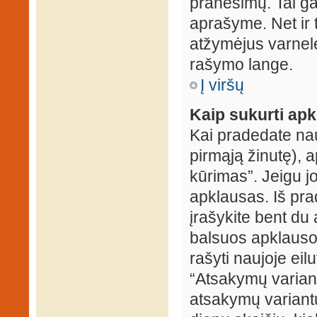
pranešimų. Tai ga
aprašyme. Net ir 
atžymėjus varnel
rašymo lange.
Į viršų
Kaip sukurti ap
Kai pradedate na
pirmąją žinutę), 
kūrimas”. Jeigu jo
apklausas. Iš pra
įrašykite bent du
balsuos apklausos
rašyti naujoje eil
“Atsakymų variantų
atsakymų variantų