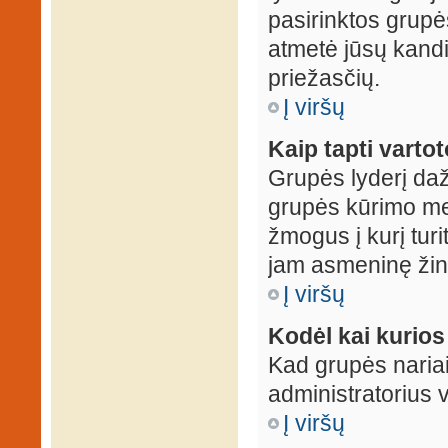
pasirinktos grupės
atmetė jūsų kandid
priežasčių.
Į viršų
Kaip tapti varto
Grupės lyderį daž
grupės kūrimo met
žmogus į kurį turi
jam asmeninę žin
Į viršų
Kodėl kai kurio
Kad grupės nariai
administratorius v
Į viršų