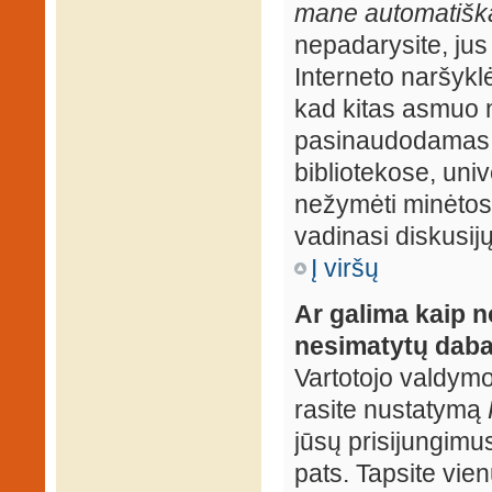
mane automatiška
nepadarysite, jus
Interneto naršyk
kad kitas asmuo n
pasinaudodamas j
bibliotekose, univ
nežymėti minėtos
vadinasi diskusij
Į viršų
Ar galima kaip n
nesimatytų daba
Vartotojo valdymo 
rasite nustatymą
jūsų prisijungimus
pats. Tapsite vien