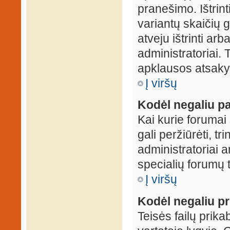
pranešimo. Ištrin
variantų skaičių 
atveju ištrinti ar
administratoriai.
apklausos atsakym
Į viršų
Kodėl negaliu pa
Kai kurie forumai 
gali peržiūrėti, tr
administratoriai a
specialių forumų t
Į viršų
Kodėl negaliu pri
Teisės failų prik