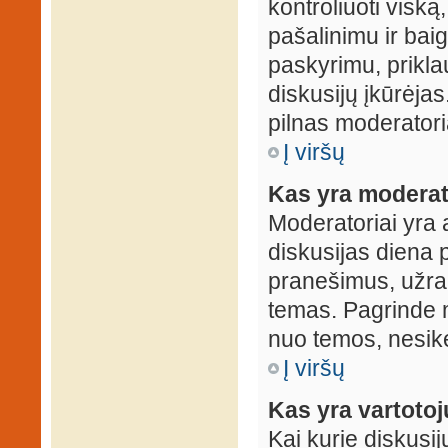
kontroliuoti viską
pašalinimu ir baig
paskyrimu, prikla
diskusijų įkūrėjas
pilnas moderator
Į viršų
Kas yra moderat
Moderatoriai yra 
diskusijas diena p
pranešimus, užrakin
temas. Pagrinde m
nuo temos, nesikei
Į viršų
Kas yra vartoto
Kai kurie diskusij