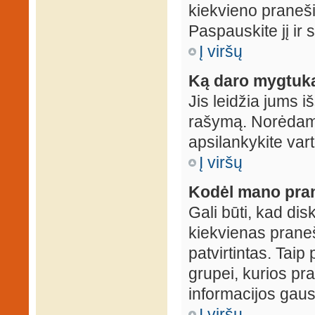
kiekvieno praneš
Paspauskite jį ir
Į viršų
Ką daro mygtuka
Jis leidžia jums i
rašymą. Norėdami
apsilankykite var
Į viršų
Kodėl mano prane
Gali būti, kad dis
kiekvienas praneš
patvirtintas. Taip
grupei, kurios pra
informacijos gausi
Į viršų