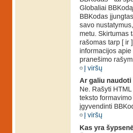
Globaliai BBKodą g
BBKodas įjungtas, p
savo nustatymus,
metu. Skirtumas 
rašomas tarp [ ir 
informacijos apie
pranešimo rašymo
Į viršų
Ar galiu naudot
Ne. Rašyti HTML k
teksto formavimo
įgyvendinti BBKo
Į viršų
Kas yra šypsen