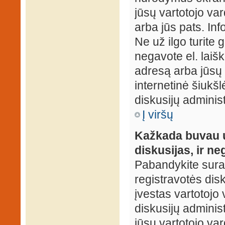
jūsų vartotojo var
arba jūs pats. Inf
Ne už ilgo turite 
negavote el. laišk
adresą arba jūsų 
internetinė šiukšl
diskusijų administ
Į viršų
Kažkada buvau už
diskusijas, ir ne
Pabandykite surast
registravotės disku
įvestas vartotojo 
diskusijų administ
jūsų vartotojo va