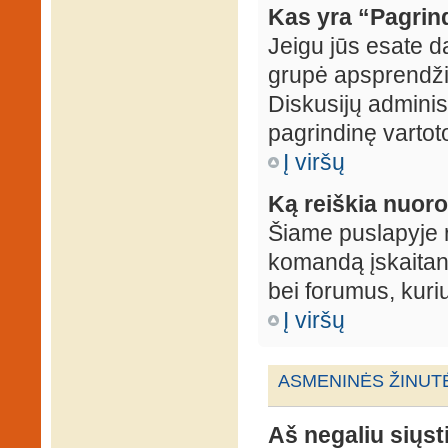
Kas yra “Pagrin
Jeigu jūs esate d
grupė apsprendžia
Diskusijų administ
pagrindinę vartot
Į viršų
Ką reiškia nuo
Šiame puslapyje r
komandą įskaitant
bei forumus, kuri
Į viršų
ASMENINĖS ŽINUT
Aš negaliu siųst