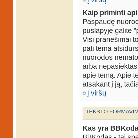
Kaip priminti ap
Paspaudę nuorodą
puslapyje galite "
Visi pranešimai t
pati tema atsidur
nuorodos nematote
arba nepasiektas 
apie temą. Apie te
atsakant į ją, tači
Į viršų
TEKSTO FORMAVIMA
Kas yra BBKod
BBKodas - tai sp