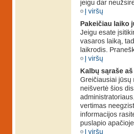
jeigu dar neužsire
Į viršų
Pakeičiau laiko j
Jeigu esate įsitiki
vasaros laiką, ta
laikrodis. Pranešk
Į viršų
Kalbų sąraše aš
Greičiausiai jūsų
neišvertė šios dis
administratoriaus,
vertimas neegzist
informacijos rasi
puslapio apačioje
Į viršų