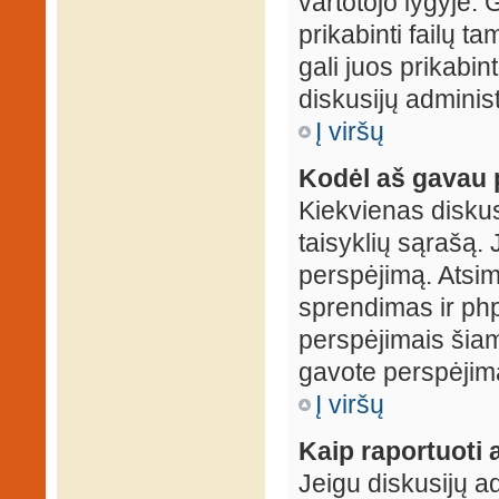
vartotojo lygyje. 
prikabinti failų t
gali juos prikabint
diskusijų administ
Į viršų
Kodėl aš gavau 
Kiekvienas diskus
taisyklių sąrašą. 
perspėjimą. Atsimi
sprendimas ir ph
perspėjimais šiam
gavote perspėjimą
Į viršų
Kaip raportuoti
Jeigu diskusijų ad