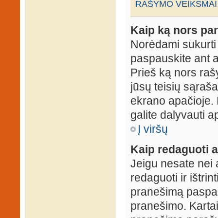
RAŠYMO VEIKSMAI
Kaip ką nors par
Norėdami sukurti
paspauskite ant 
Prieš ką nors rašy
jūsų teisių sąraš
ekrano apačioje. 
galite dalyvauti ap
Į viršų
Kaip redaguoti a
Jeigu nesate nei 
redaguoti ir ištri
pranešimą paspau
pranešimo. Kartais