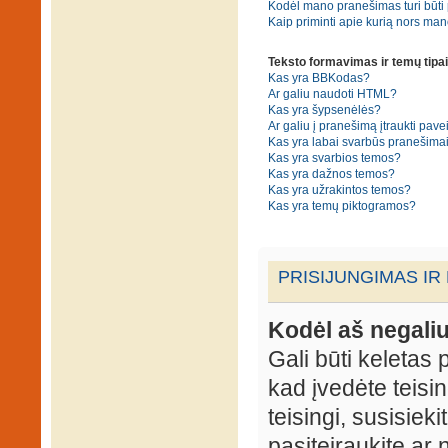
Kodėl mano pranešimas turi būti p
Kaip priminti apie kurią nors ma
Teksto formavimas ir temų tipai
Kas yra BBKodas?
Ar galiu naudoti HTML?
Kas yra šypsenėlės?
Ar galiu į pranešimą įtraukti pavei
Kas yra labai svarbūs pranešima
Kas yra svarbios temos?
Kas yra dažnos temos?
Kas yra užrakintos temos?
Kas yra temų piktogramos?
PRISIJUNGIMAS IR
Kodėl aš negaliu
Gali būti keletas p
kad įvedėte teisin
teisingi, susisieki
pasiteiraukite ar 