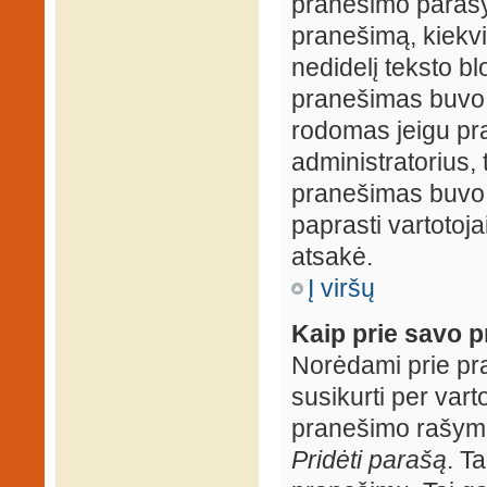
pranešimo parašy
pranešimą, kiekv
nedidelį teksto b
pranešimas buvo 
rodomas jeigu pr
administratorius, t
pranešimas buvo r
paprasti vartotojai
atsakė.
Į viršų
Kaip prie savo p
Norėdami prie pran
susikurti per vart
pranešimo rašymo
Pridėti parašą
. T