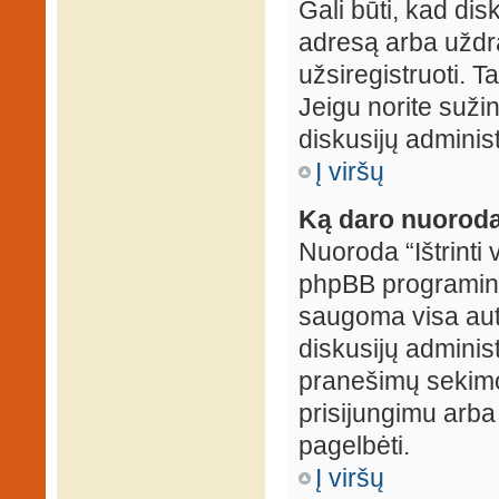
Gali būti, kad dis
adresą arba uždr
užsiregistruoti. Ta
Jeigu norite sužin
diskusijų administ
Į viršų
Ką daro nuoroda 
Nuoroda “Ištrinti 
phpBB programinė
saugoma visa auten
diskusijų administr
pranešimų sekimo 
prisijungimu arba
pagelbėti.
Į viršų