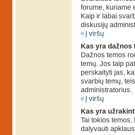
forume, kuriame 
Kaip ir labai sva
diskusijų administ
Į viršų
Kas yra dažnos
Dažnos temos rod
temų. Jos taip pa
perskaityti jas, ka
svarbių temų, tei
administratorius.
Į viršų
Kas yra užrakin
Tai tokios temos, 
dalyvauti apklauso