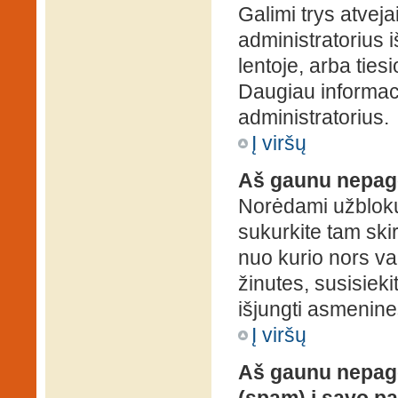
Galimi trys atveja
administratorius 
lentoje, arba ties
Daugiau informaci
administratorius.
Į viršų
Aš gaunu nepag
Norėdami užblokuo
sukurkite tam ski
nuo kurio nors va
žinutes, susisieki
išjungti asmenine
Į viršų
Aš gaunu nepage
(spam) į savo pa