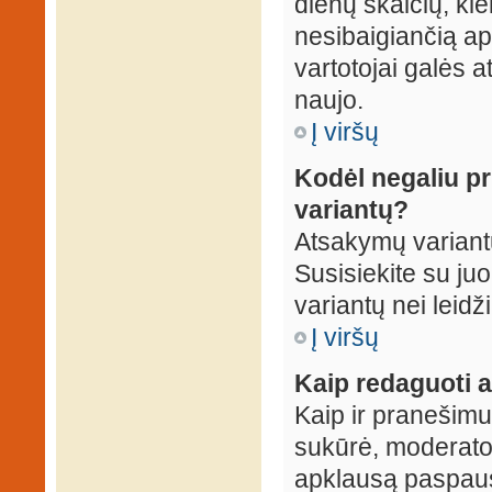
dienų skaičių, ki
nesibaigiančią apk
vartotojai galės a
naujo.
Į viršų
Kodėl negaliu p
variantų?
Atsakymų variantų
Susisiekite su ju
variantų nei leidž
Į viršų
Kaip redaguoti a
Kaip ir pranešimus
sukūrė, moderator
apklausą paspaus