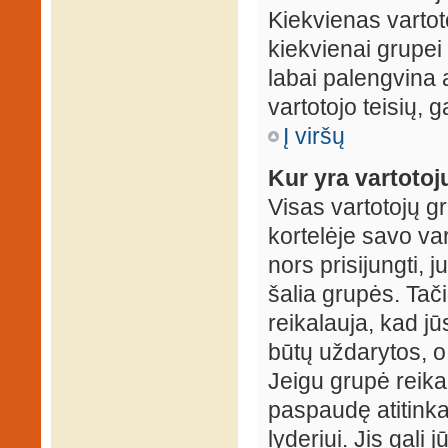
Kiekvienas vartot
kiekvienai grupei 
labai palengvina a
vartotojo teisių, g
Į viršų
Kur yra vartotojų
Visas vartotojų g
kortelėje savo var
nors prisijungti,
šalia grupės. Tač
reikalauja, kad jū
būtų uždarytos, o
Jeigu grupė reika
paspaudę atitink
lyderiui. Jis gali 