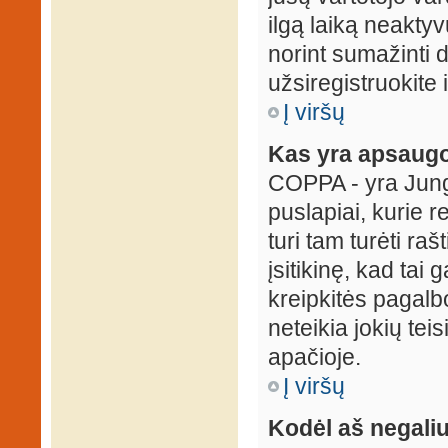
ilgą laiką neaktyv
norint sumažinti 
užsiregistruokite 
Į viršų
Kas yra apsaugo
COPPA - yra Jungti
puslapiai, kurie 
turi tam turėti ra
įsitikinę, kad tai
kreipkitės pagalb
neteikia jokių tei
apačioje.
Į viršų
Kodėl aš negaliu