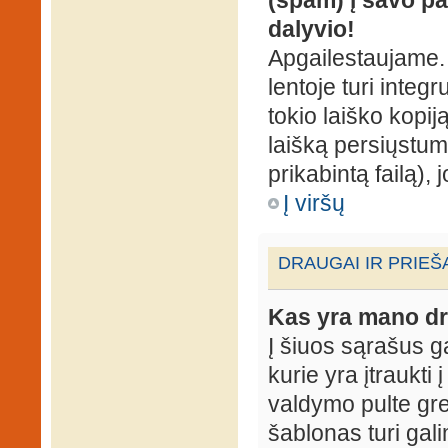
dalyvio!
Apgailestaujame. 
lentoje turi integ
tokio laiško kopij
laišką persiųstum
prikabintą failą),
Į viršų
DRAUGAI IR PRIEŠ
Kas yra mano dr
Į šiuos sąrašus gal
kurie yra įtraukti
valdymo pulte gr
šablonas turi gal