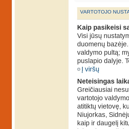
VARTOTOJO NUSTA
Kaip pasikeisi 
Visi jūsų nustaty
duomenų bazėje. N
valdymo pultą; my
puslapio dalyje. 
Į viršų
Neteisingas laik
Greičiausiai nesut
vartotojo valdymo 
atitiktų vietovę, 
Niujorkas, Sidnėjus
kaip ir daugelį kit