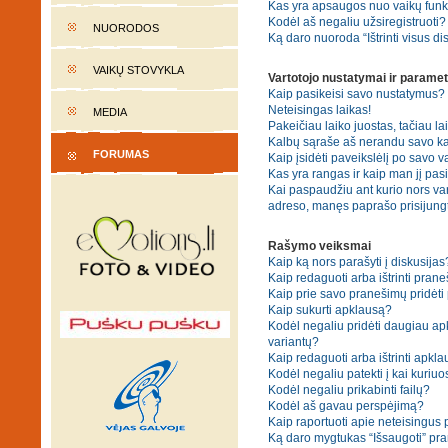
Kas yra apsaugos nuo vaikų fun
Kodėl aš negaliu užsiregistruoti?
NUORODOS
Ką daro nuoroda “Ištrinti visus di
VAIKŲ STOVYKLA
Vartotojo nustatymai ir paramet
Kaip pasikeisi savo nustatymus?
Neteisingas laikas!
MEDIA
Pakeičiau laiko juostas, tačiau lai
Kalbų sąraše aš nerandu savo ka
FORUMAS
Kaip įsidėti paveikslėlį po savo v
Kas yra rangas ir kaip man jį pasi
Kai paspaudžiu ant kurio nors var
adreso, manęs paprašo prisijungt
Rašymo veiksmai
Kaip ką nors parašyti į diskusijas
Kaip redaguoti arba ištrinti pran
Kaip prie savo pranešimų pridėti
Kaip sukurti apklausą?
Kodėl negaliu pridėti daugiau a
variantų?
Kaip redaguoti arba ištrinti apkl
Kodėl negaliu patekti į kai kuriu
Kodėl negaliu prikabinti failų?
Kodėl aš gavau perspėjimą?
Kaip raportuoti apie neteisingus
Ką daro mygtukas “Išsaugoti” p