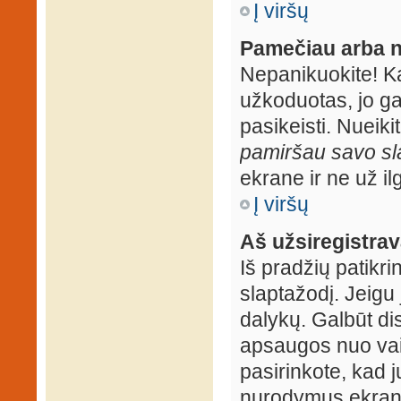
Į viršų
Pamečiau arba n
Nepanikuokite! K
užkoduotas, jo ga
pasikeisti. Nueiki
pamiršau savo sl
ekrane ir ne už ilg
Į viršų
Aš užsiregistrava
Iš pradžių patikrin
slaptažodį. Jeigu j
dalykų. Galbūt dis
apsaugos nuo vai
pasirinkote, kad j
nurodymus ekrane.