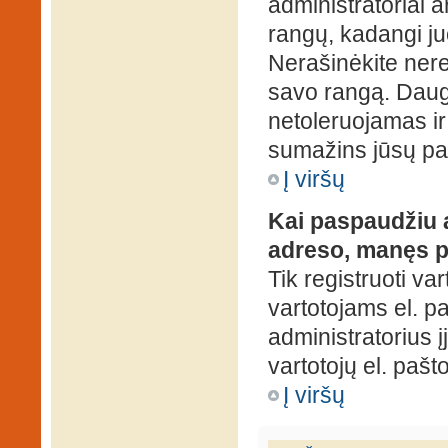
administratoriai a
rangų, kadangi ju
Nerašinėkite ner
savo rangą. Daug
netoleruojamas ir
sumažins jūsų pa
Į viršų
Kai paspaudžiu a
adreso, manęs p
Tik registruoti va
vartotojams el. paš
administratorius 
vartotojų el. paš
Į viršų