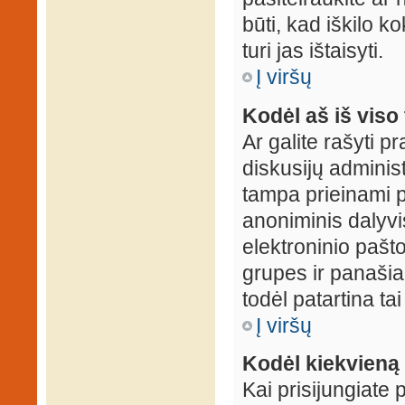
būti, kad iškilo k
turi jas ištaisyti.
Į viršų
Kodėl aš iš viso 
Ar galite rašyti 
diskusijų administ
tampa prieinami p
anoniminis dalyvis
elektroninio pašt
grupes ir panašiai
todėl patartina tai
Į viršų
Kodėl kiekvieną k
Kai prisijungiate 