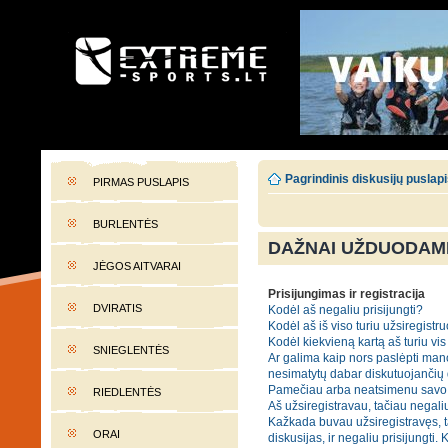
EXTREME-SPORTS.LT
Lietuvos extremalaus sporto portalas
Pagrindinis diskusijų puslap
PIRMAS PUSLAPIS
BURLENTĖS
DAŽNAI UŽDUODAMI
JĖGOS AITVARAI
Prisijungimas ir registracija
DVIRATIS
Kodėl aš negaliu prisijungti?
Kodėl aš iš viso turiu užsiregistru
Kodėl kiekvieną kartą aš turiu vis 
SNIEGLENTĖS
Ar galima kaip nors paslėpti mano
nesimatytų dabar diskutuojančių
Pamečiau arba neatsimenu savo 
RIEDLENTĖS
Aš užsiregistravau, tačiau negaliu
Kažkada buvau užsiregistravęs, t
ORAI
diskusijas, ir negaliu prisijungti. 