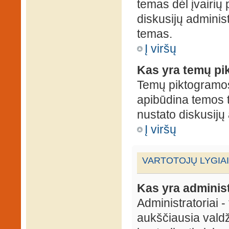
temas dėl įvairių
diskusijų administ
temas.
Į viršų
Kas yra temų p
Temų piktogramos 
apibūdina temos 
nustato diskusijų 
Į viršų
VARTOTOJŲ LYGIAI
Kas yra administ
Administratoriai 
aukščiausia valdž