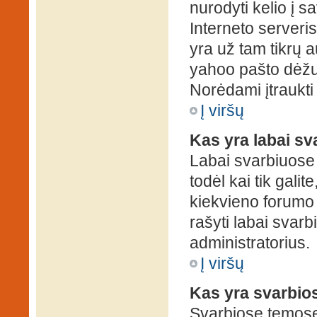
nurodyti kelio į s
Interneto serveris)
yra už tam tikrų 
yahoo pašto dėžuč
Norėdami įtraukti
Į viršų
Kas yra labai s
Labai svarbiuose
todėl kai tik galit
kiekvieno forumo v
rašyti labai svar
administratorius.
Į viršų
Kas yra svarbio
Svarbiose temose 