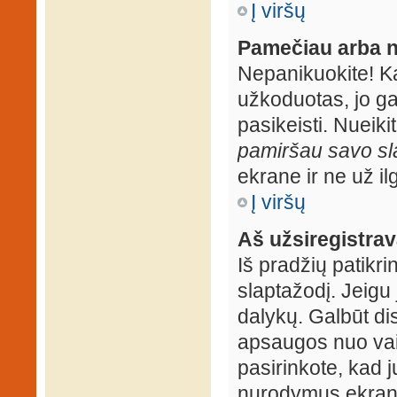
Į viršų
Pamečiau arba n
Nepanikuokite! K
užkoduotas, jo ga
pasikeisti. Nueiki
pamiršau savo sl
ekrane ir ne už ilg
Į viršų
Aš užsiregistrava
Iš pradžių patikrin
slaptažodį. Jeigu j
dalykų. Galbūt dis
apsaugos nuo vai
pasirinkote, kad j
nurodymus ekrane.