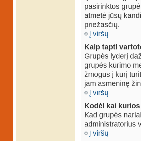
pasirinktos grupės
atmetė jūsų kandid
priežasčių.
Į viršų
Kaip tapti varto
Grupės lyderį daž
grupės kūrimo met
žmogus į kurį turi
jam asmeninę žin
Į viršų
Kodėl kai kurio
Kad grupės nariai
administratorius v
Į viršų