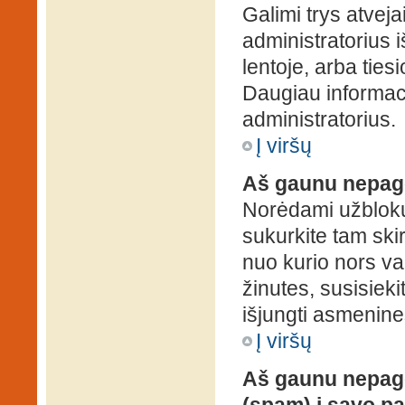
Galimi trys atveja
administratorius 
lentoje, arba ties
Daugiau informaci
administratorius.
Į viršų
Aš gaunu nepag
Norėdami užblokuo
sukurkite tam ski
nuo kurio nors va
žinutes, susisieki
išjungti asmenine
Į viršų
Aš gaunu nepage
(spam) į savo pa