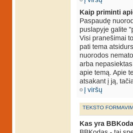
Kaip priminti ap
Paspaudę nuorodą
puslapyje galite "
Visi pranešimai t
pati tema atsidur
nuorodos nematote
arba nepasiektas 
apie temą. Apie te
atsakant į ją, tači
Į viršų
TEKSTO FORMAVIMA
Kas yra BBKod
BBKodas - tai sp