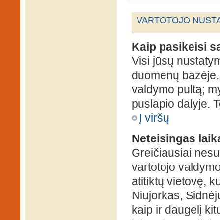
VARTOTOJO NUSTA
Kaip pasikeisi 
Visi jūsų nustaty
duomenų bazėje. N
valdymo pultą; my
puslapio dalyje. 
Į viršų
Neteisingas laik
Greičiausiai nesut
vartotojo valdymo 
atitiktų vietovę, 
Niujorkas, Sidnėjus
kaip ir daugelį kit