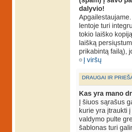
dalyvio!
Apgailestaujame. 
lentoje turi integ
tokio laiško kopij
laišką persiųstum
prikabintą failą),
Į viršų
DRAUGAI IR PRIEŠ
Kas yra mano dr
Į šiuos sąrašus gal
kurie yra įtraukti
valdymo pulte gr
šablonas turi gal