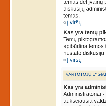
temas dėl įvairių
diskusijų administ
temas.
Į viršų
Kas yra temų p
Temų piktogramos 
apibūdina temos 
nustato diskusijų 
Į viršų
VARTOTOJŲ LYGIAI
Kas yra administ
Administratoriai 
aukščiausia valdž