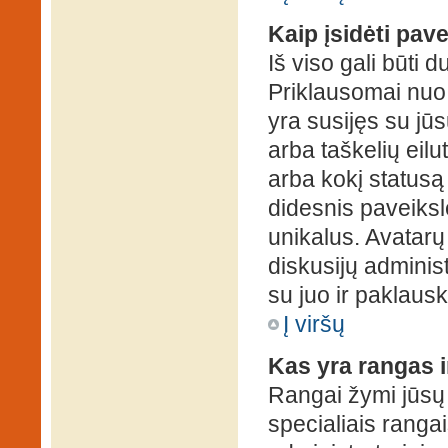
Kaip įsidėti pav
Iš viso gali būti d
Priklausomai nuo s
yra susijęs su jū
arba taškelių eilu
arba kokį statusą 
didesnis paveiksl
unikalus. Avatarų 
diskusijų administ
su juo ir paklausk
Į viršų
Kas yra rangas i
Rangai žymi jūsų 
specialiais rangai