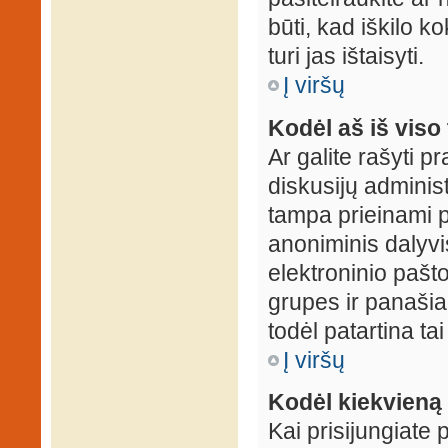
būti, kad iškilo k
turi jas ištaisyti.
Į viršų
Kodėl aš iš viso 
Ar galite rašyti 
diskusijų administ
tampa prieinami p
anoniminis dalyvis
elektroninio pašt
grupes ir panašiai
todėl patartina tai
Į viršų
Kodėl kiekvieną k
Kai prisijungiate 