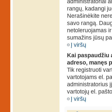
administratoriai a
rangų, kadangi ju
Nerašinėkite ner
savo rangą. Daug
netoleruojamas ir
sumažins jūsų pa
Į viršų
Kai paspaudžiu a
adreso, manęs p
Tik registruoti va
vartotojams el. paš
administratorius 
vartotojų el. paš
Į viršų