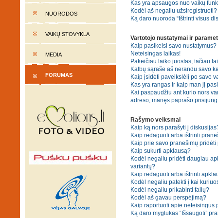
Kas yra apsaugos nuo vaikų fun
Kodėl aš negaliu užsiregistruoti?
NUORODOS
Ką daro nuoroda “Ištrinti visus di
VAIKŲ STOVYKLA
Vartotojo nustatymai ir paramet
Kaip pasikeisi savo nustatymus?
Neteisingas laikas!
MEDIA
Pakeičiau laiko juostas, tačiau lai
Kalbų sąraše aš nerandu savo ka
FORUMAS
Kaip įsidėti paveikslėlį po savo v
Kas yra rangas ir kaip man jį pasi
Kai paspaudžiu ant kurio nors var
adreso, manęs paprašo prisijungt
Rašymo veiksmai
Kaip ką nors parašyti į diskusijas
Kaip redaguoti arba ištrinti pran
Kaip prie savo pranešimų pridėti
Kaip sukurti apklausą?
Kodėl negaliu pridėti daugiau a
variantų?
Kaip redaguoti arba ištrinti apkl
Kodėl negaliu patekti į kai kuriu
Kodėl negaliu prikabinti failų?
Kodėl aš gavau perspėjimą?
Kaip raportuoti apie neteisingus
Ką daro mygtukas “Išsaugoti” p