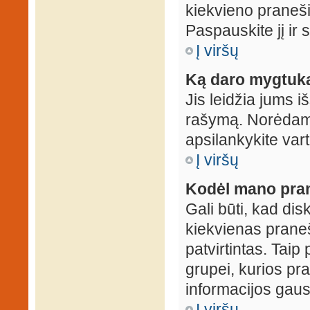
kiekvieno praneš
Paspauskite jį ir
Į viršų
Ką daro mygtuka
Jis leidžia jums i
rašymą. Norėdami
apsilankykite var
Į viršų
Kodėl mano prane
Gali būti, kad dis
kiekvienas praneš
patvirtintas. Taip
grupei, kurios pra
informacijos gausi
Į viršų