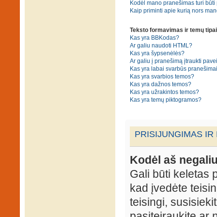
Kodėl mano pranešimas turi būti p
Kaip priminti apie kurią nors ma
Teksto formavimas ir temų tipai
Kas yra BBKodas?
Ar galiu naudoti HTML?
Kas yra šypsenėlės?
Ar galiu į pranešimą įtraukti pavei
Kas yra labai svarbūs pranešima
Kas yra svarbios temos?
Kas yra dažnos temos?
Kas yra užrakintos temos?
Kas yra temų piktogramos?
PRISIJUNGIMAS IR
Kodėl aš negaliu
Gali būti keletas p
kad įvedėte teisin
teisingi, susisieki
pasiteiraukite ar 