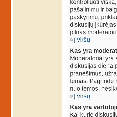
kontroliuoti viską
pašalinimu ir baig
paskyrimu, prikla
diskusijų įkūrėjas
pilnas moderator
Į viršų
Kas yra moderat
Moderatoriai yra 
diskusijas diena p
pranešimus, užrakin
temas. Pagrinde m
nuo temos, nesikei
Į viršų
Kas yra vartoto
Kai kurie diskusij