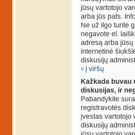
jūsų vartotojo var
arba jūs pats. Inf
Ne už ilgo turite 
negavote el. laišk
adresą arba jūsų 
internetinė šiukšl
diskusijų administ
Į viršų
Kažkada buvau už
diskusijas, ir ne
Pabandykite surast
registravotės disku
įvestas vartotojo 
diskusijų administ
jūsų vartotojo va