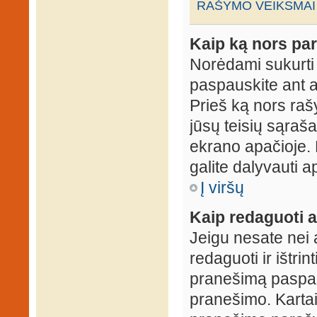
RAŠYMO VEIKSMAI
Kaip ką nors par
Norėdami sukurti
paspauskite ant 
Prieš ką nors rašy
jūsų teisių sąraš
ekrano apačioje. 
galite dalyvauti ap
Į viršų
Kaip redaguoti a
Jeigu nesate nei 
redaguoti ir ištri
pranešimą paspau
pranešimo. Kartais