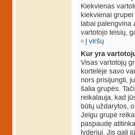
Kiekvienas vartot
kiekvienai grupei 
labai palengvina a
vartotojo teisių, g
Į viršų
Kur yra vartotojų
Visas vartotojų g
kortelėje savo var
nors prisijungti,
šalia grupės. Tač
reikalauja, kad jū
būtų uždarytos, o
Jeigu grupė reika
paspaudę atitink
lyderiui. Jis gali 