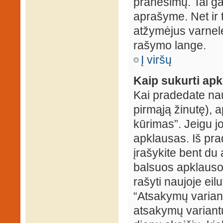
pranešimų. Tai ga
aprašyme. Net ir 
atžymėjus varnel
rašymo lange.
Į viršų
Kaip sukurti ap
Kai pradedate na
pirmąją žinutę), 
kūrimas”. Jeigu jo
apklausas. Iš pra
įrašykite bent du
balsuos apklausos
rašyti naujoje eil
“Atsakymų variantų
atsakymų variantų