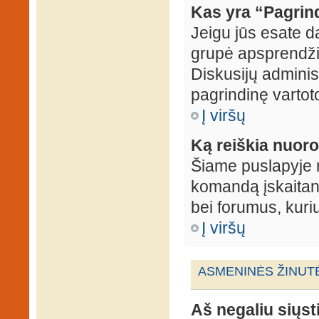
Kas yra “Pagrin
Jeigu jūs esate d
grupė apsprendžia
Diskusijų administ
pagrindinę vartot
Į viršų
Ką reiškia nuo
Šiame puslapyje r
komandą įskaitant
bei forumus, kuri
Į viršų
ASMENINĖS ŽINUT
Aš negaliu siųst