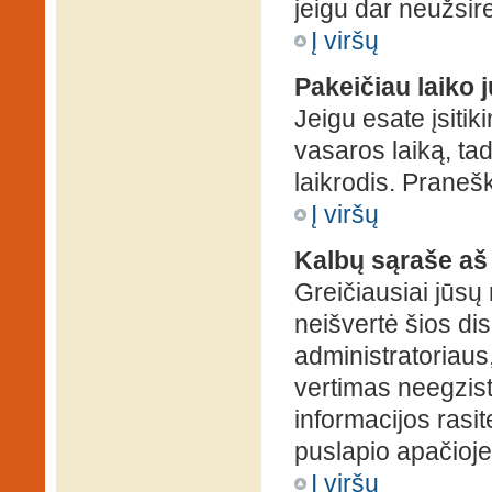
jeigu dar neužsire
Į viršų
Pakeičiau laiko j
Jeigu esate įsitiki
vasaros laiką, ta
laikrodis. Pranešk
Į viršų
Kalbų sąraše aš
Greičiausiai jūsų
neišvertė šios dis
administratoriaus,
vertimas neegzist
informacijos rasi
puslapio apačioje
Į viršų