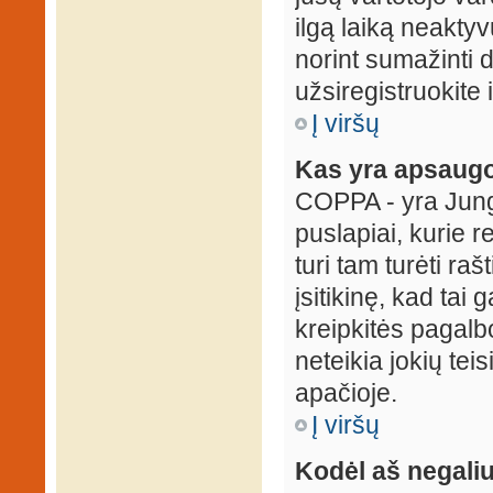
ilgą laiką neaktyv
norint sumažinti 
užsiregistruokite 
Į viršų
Kas yra apsaugo
COPPA - yra Jungti
puslapiai, kurie 
turi tam turėti ra
įsitikinę, kad tai
kreipkitės pagalb
neteikia jokių tei
apačioje.
Į viršų
Kodėl aš negaliu