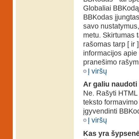
Globaliai BBKodą g
BBKodas įjungtas, p
savo nustatymus,
metu. Skirtumas 
rašomas tarp [ ir 
informacijos apie
pranešimo rašymo
Į viršų
Ar galiu naudot
Ne. Rašyti HTML k
teksto formavimo
įgyvendinti BBKo
Į viršų
Kas yra šypsen