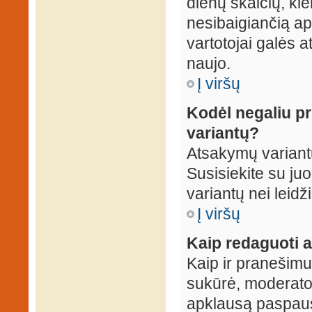
dienų skaičių, ki
nesibaigiančią apk
vartotojai galės a
naujo.
Į viršų
Kodėl negaliu p
variantų?
Atsakymų variantų
Susisiekite su ju
variantų nei leidž
Į viršų
Kaip redaguoti a
Kaip ir pranešimus
sukūrė, moderator
apklausą paspaus