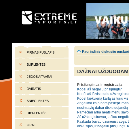
EXTREME-SPORTS.LT
Lietuvos extremalaus sporto portalas
Pagrindinis diskusijų puslap
PIRMAS PUSLAPIS
BURLENTĖS
DAŽNAI UŽDUODAMI
JĖGOS AITVARAI
Prisijungimas ir registracija
DVIRATIS
Kodėl aš negaliu prisijungti?
Kodėl aš iš viso turiu užsiregistru
Kodėl kiekvieną kartą aš turiu vis 
SNIEGLENTĖS
Ar galima kaip nors paslėpti mano
nesimatytų dabar diskutuojančių
Pamečiau arba neatsimenu savo 
RIEDLENTĖS
Aš užsiregistravau, tačiau negaliu
Kažkada buvau užsiregistravęs, t
ORAI
diskusijas, ir negaliu prisijungti. 