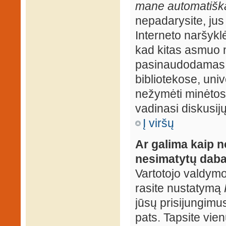
mane automatiška
nepadarysite, jus
Interneto naršyk
kad kitas asmuo n
pasinaudodamas j
bibliotekose, univ
nežymėti minėtos
vadinasi diskusij
Į viršų
Ar galima kaip n
nesimatytų daba
Vartotojo valdymo 
rasite nustatymą
jūsų prisijungimus
pats. Tapsite vien