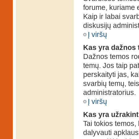
forume, kuriame 
Kaip ir labai sva
diskusijų administ
Į viršų
Kas yra dažnos
Dažnos temos rod
temų. Jos taip pa
perskaityti jas, ka
svarbių temų, tei
administratorius.
Į viršų
Kas yra užrakin
Tai tokios temos, 
dalyvauti apklauso