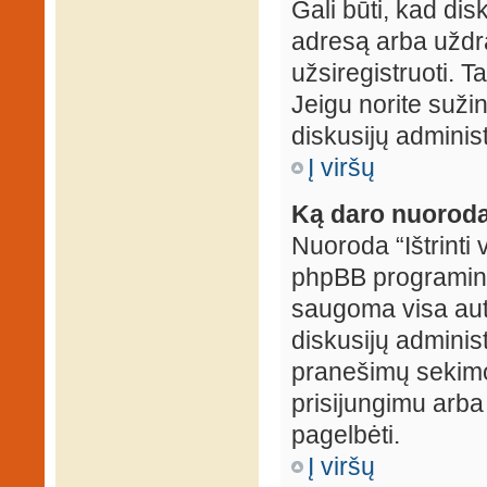
Gali būti, kad dis
adresą arba uždr
užsiregistruoti. Ta
Jeigu norite sužin
diskusijų administ
Į viršų
Ką daro nuoroda 
Nuoroda “Ištrinti 
phpBB programinė
saugoma visa auten
diskusijų administr
pranešimų sekimo 
prisijungimu arba
pagelbėti.
Į viršų