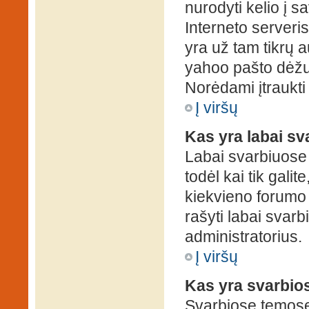
nurodyti kelio į s
Interneto serveris)
yra už tam tikrų 
yahoo pašto dėžuč
Norėdami įtraukti
Į viršų
Kas yra labai s
Labai svarbiuose
todėl kai tik galit
kiekvieno forumo v
rašyti labai svar
administratorius.
Į viršų
Kas yra svarbio
Svarbiose temose 