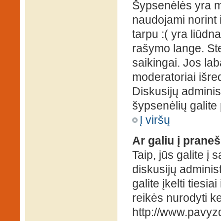
Šypsenėlės yra ma
naudojami norint i
tarpu :( yra liūd
rašymo lange. Ste
saikingai. Jos la
moderatoriai išre
Diskusijų administ
šypsenėlių galit
Į viršų
Ar galiu į praneš
Taip, jūs galite į
diskusijų administ
galite įkelti ties
reikės nurodyti kel
http://www.pavyzd