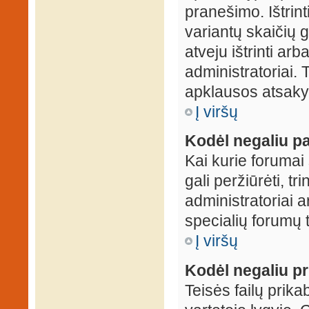
pranešimo. Ištrin
variantų skaičių 
atveju ištrinti ar
administratoriai.
apklausos atsakym
Į viršų
Kodėl negaliu pa
Kai kurie forumai 
gali peržiūrėti, tr
administratoriai a
specialių forumų t
Į viršų
Kodėl negaliu pri
Teisės failų prik