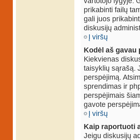
vartotojo lygyje. 
prikabinti failų t
gali juos prikabint
diskusijų administ
Į viršų
Kodėl aš gavau 
Kiekvienas diskus
taisyklių sąrašą. 
perspėjimą. Atsimi
sprendimas ir ph
perspėjimais šiam
gavote perspėjimą
Į viršų
Kaip raportuoti
Jeigu diskusijų ad