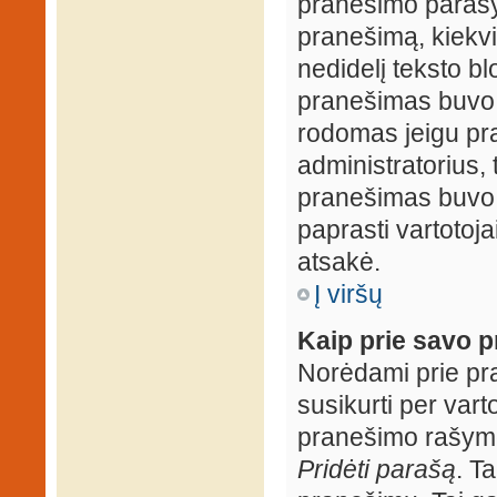
pranešimo parašy
pranešimą, kiekv
nedidelį teksto b
pranešimas buvo 
rodomas jeigu pr
administratorius, t
pranešimas buvo r
paprasti vartotojai
atsakė.
Į viršų
Kaip prie savo p
Norėdami prie pran
susikurti per vart
pranešimo rašymo
Pridėti parašą
. T