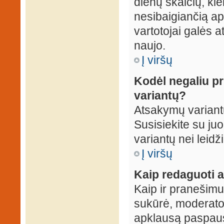
dienų skaičių, ki
nesibaigiančią apk
vartotojai galės a
naujo.
Į viršų
Kodėl negaliu p
variantų?
Atsakymų variantų
Susisiekite su ju
variantų nei leidž
Į viršų
Kaip redaguoti a
Kaip ir pranešimus
sukūrė, moderator
apklausą paspaus