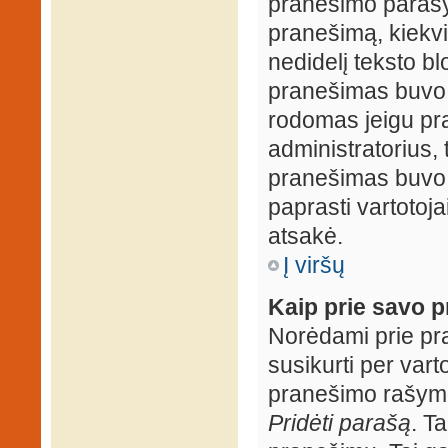
pranešimo parašy
pranešimą, kiekv
nedidelį teksto b
pranešimas buvo 
rodomas jeigu pr
administratorius, t
pranešimas buvo r
paprasti vartotojai
atsakė.
Į viršų
Kaip prie savo p
Norėdami prie pran
susikurti per vart
pranešimo rašymo
Pridėti parašą
. T