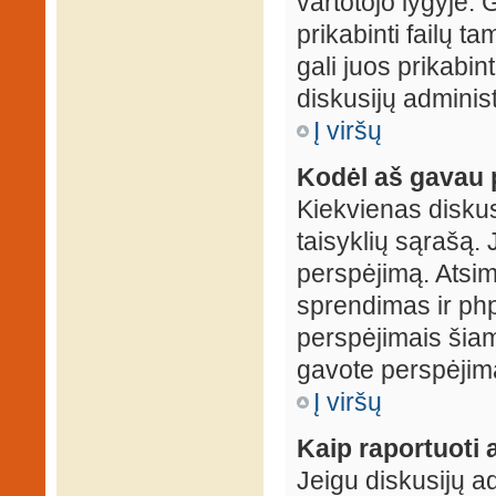
vartotojo lygyje. 
prikabinti failų t
gali juos prikabint
diskusijų administ
Į viršų
Kodėl aš gavau 
Kiekvienas diskus
taisyklių sąrašą. 
perspėjimą. Atsimi
sprendimas ir ph
perspėjimais šiam
gavote perspėjimą
Į viršų
Kaip raportuoti
Jeigu diskusijų ad