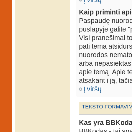
Kaip priminti ap
Paspaudę nuorodą
puslapyje galite "
Visi pranešimai t
pati tema atsidur
nuorodos nematote
arba nepasiektas 
apie temą. Apie te
atsakant į ją, tači
Į viršų
TEKSTO FORMAVIMA
Kas yra BBKod
BBKodas - tai sp