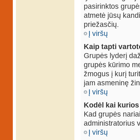
pasirinktos grupės
atmetė jūsų kandid
priežasčių.
Į viršų
Kaip tapti varto
Grupės lyderį daž
grupės kūrimo met
žmogus į kurį turi
jam asmeninę žin
Į viršų
Kodėl kai kurio
Kad grupės nariai
administratorius v
Į viršų