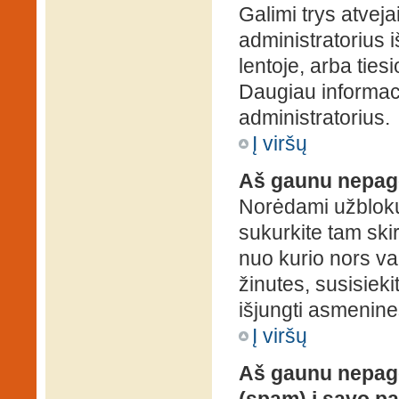
Galimi trys atveja
administratorius 
lentoje, arba ties
Daugiau informaci
administratorius.
Į viršų
Aš gaunu nepag
Norėdami užblokuo
sukurkite tam ski
nuo kurio nors va
žinutes, susisieki
išjungti asmenine
Į viršų
Aš gaunu nepage
(spam) į savo pa