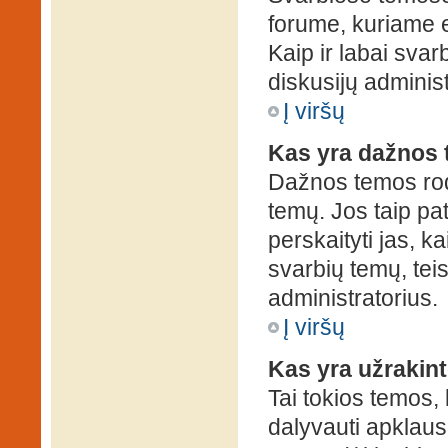
forume, kuriame 
Kaip ir labai sva
diskusijų administ
Į viršų
Kas yra dažnos
Dažnos temos rod
temų. Jos taip pa
perskaityti jas, ka
svarbių temų, tei
administratorius.
Į viršų
Kas yra užrakin
Tai tokios temos, 
dalyvauti apklauso