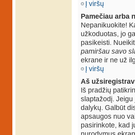
Į viršų
Pamečiau arba n
Nepanikuokite! K
užkoduotas, jo ga
pasikeisti. Nueiki
pamiršau savo sl
ekrane ir ne už ilg
Į viršų
Aš užsiregistrava
Iš pradžių patikrin
slaptažodį. Jeigu j
dalykų. Galbūt dis
apsaugos nuo vai
pasirinkote, kad j
nurodymus ekrane.