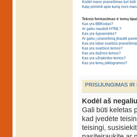
Kodėl mano pranešimas turi būti p
Kaip priminti apie kurią nors ma
Teksto formavimas ir temų tipai
Kas yra BBKodas?
Ar galiu naudoti HTML?
Kas yra šypsenėlės?
Ar galiu į pranešimą įtraukti pavei
Kas yra labai svarbūs pranešima
Kas yra svarbios temos?
Kas yra dažnos temos?
Kas yra užrakintos temos?
Kas yra temų piktogramos?
PRISIJUNGIMAS IR
Kodėl aš negaliu
Gali būti keletas p
kad įvedėte teisin
teisingi, susisieki
pasiteiraukite ar 