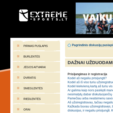
EXTREME-SPORTS.LT
Lietuvos extremalaus sporto portalas
Pagrindinis diskusijų puslap
PIRMAS PUSLAPIS
BURLENTĖS
DAŽNAI UŽDUODAMI
JĖGOS AITVARAI
Prisijungimas ir registracija
DVIRATIS
Kodėl aš negaliu prisijungti?
Kodėl aš iš viso turiu užsiregistru
Kodėl kiekvieną kartą aš turiu vis 
SNIEGLENTĖS
Ar galima kaip nors paslėpti mano
nesimatytų dabar diskutuojančių
Pamečiau arba neatsimenu savo 
RIEDLENTĖS
Aš užsiregistravau, tačiau negaliu
Kažkada buvau užsiregistravęs, t
ORAI
diskusijas, ir negaliu prisijungti. 