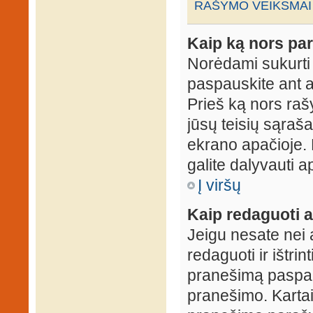
RAŠYMO VEIKSMAI
Kaip ką nors par
Norėdami sukurti
paspauskite ant 
Prieš ką nors rašy
jūsų teisių sąraš
ekrano apačioje. 
galite dalyvauti ap
Į viršų
Kaip redaguoti a
Jeigu nesate nei 
redaguoti ir ištri
pranešimą paspau
pranešimo. Kartais