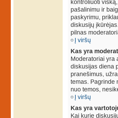
kontroliuoti viską
pašalinimu ir baig
paskyrimu, prikla
diskusijų įkūrėjas
pilnas moderator
Į viršų
Kas yra moderat
Moderatoriai yra 
diskusijas diena p
pranešimus, užrakin
temas. Pagrinde m
nuo temos, nesikei
Į viršų
Kas yra vartoto
Kai kurie diskusij