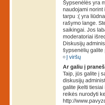
Šypsenėlės yra ma
naudojami norint i
tarpu :( yra liūd
rašymo lange. Ste
saikingai. Jos la
moderatoriai išre
Diskusijų administ
šypsenėlių galit
Į viršų
Ar galiu į praneš
Taip, jūs galite į
diskusijų administ
galite įkelti ties
reikės nurodyti kel
http://www.pavyzd