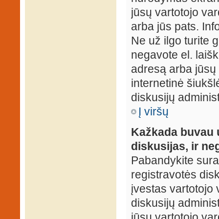
jūsų vartotojo var
arba jūs pats. Inf
Ne už ilgo turite 
negavote el. laišk
adresą arba jūsų 
internetinė šiukšl
diskusijų administ
Į viršų
Kažkada buvau už
diskusijas, ir ne
Pabandykite surast
registravotės disku
įvestas vartotojo 
diskusijų administ
jūsų vartotojo va