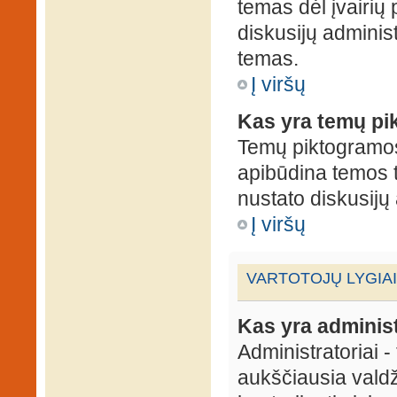
temas dėl įvairių
diskusijų administ
temas.
Į viršų
Kas yra temų p
Temų piktogramos 
apibūdina temos 
nustato diskusijų 
Į viršų
VARTOTOJŲ LYGIAI
Kas yra administ
Administratoriai 
aukščiausia valdž