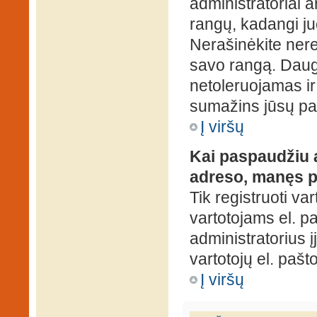
administratoriai a
rangų, kadangi ju
Nerašinėkite ner
savo rangą. Daug
netoleruojamas ir
sumažins jūsų pa
Į viršų
Kai paspaudžiu a
adreso, manęs p
Tik registruoti va
vartotojams el. paš
administratorius 
vartotojų el. paš
Į viršų