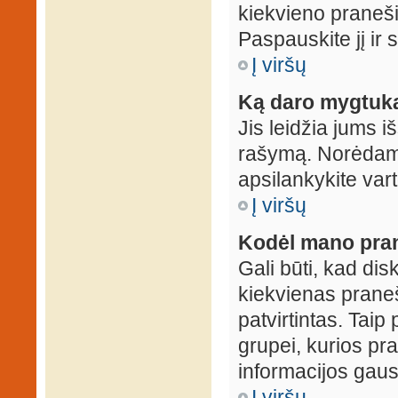
kiekvieno praneš
Paspauskite jį ir
Į viršų
Ką daro mygtuka
Jis leidžia jums i
rašymą. Norėdami
apsilankykite var
Į viršų
Kodėl mano prane
Gali būti, kad dis
kiekvienas praneš
patvirtintas. Taip
grupei, kurios pra
informacijos gausi
Į viršų