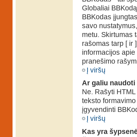
Globaliai BBKodą g
BBKodas įjungtas, p
savo nustatymus,
metu. Skirtumas 
rašomas tarp [ ir 
informacijos apie
pranešimo rašymo
Į viršų
Ar galiu naudot
Ne. Rašyti HTML k
teksto formavimo
įgyvendinti BBKo
Į viršų
Kas yra šypsen