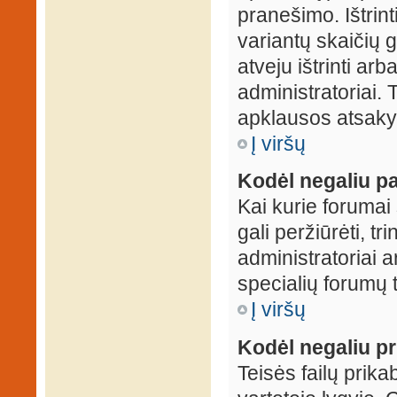
pranešimo. Ištrin
variantų skaičių 
atveju ištrinti ar
administratoriai.
apklausos atsakym
Į viršų
Kodėl negaliu pa
Kai kurie forumai 
gali peržiūrėti, tr
administratoriai a
specialių forumų t
Į viršų
Kodėl negaliu pri
Teisės failų prik