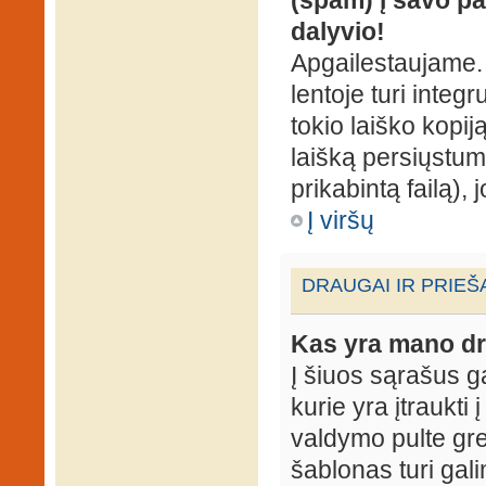
dalyvio!
Apgailestaujame. 
lentoje turi integ
tokio laiško kopij
laišką persiųstum
prikabintą failą),
Į viršų
DRAUGAI IR PRIEŠ
Kas yra mano dr
Į šiuos sąrašus gal
kurie yra įtraukti
valdymo pulte gr
šablonas turi gal