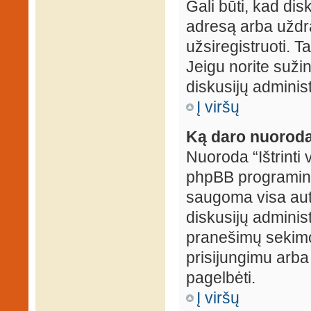
Gali būti, kad dis
adresą arba uždr
užsiregistruoti. Ta
Jeigu norite sužin
diskusijų administ
Į viršų
Ką daro nuoroda 
Nuoroda “Ištrinti 
phpBB programinė
saugoma visa auten
diskusijų administr
pranešimų sekimo 
prisijungimu arba
pagelbėti.
Į viršų