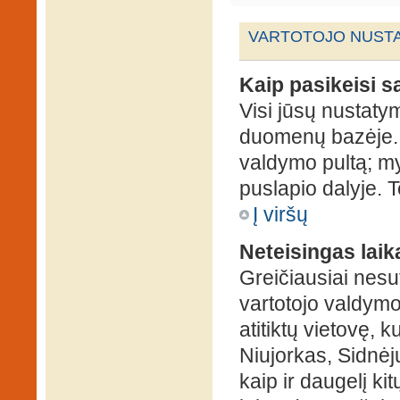
VARTOTOJO NUSTA
Kaip pasikeisi 
Visi jūsų nustaty
duomenų bazėje. N
valdymo pultą; my
puslapio dalyje. 
Į viršų
Neteisingas laik
Greičiausiai nesut
vartotojo valdymo 
atitiktų vietovę, 
Niujorkas, Sidnėjus
kaip ir daugelį kit