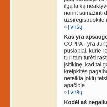
ilgą laiką neaktyv
norint sumažinti 
užsiregistruokite 
Į viršų
Kas yra apsaugo
COPPA - yra Jungti
puslapiai, kurie 
turi tam turėti ra
įsitikinę, kad tai
kreipkitės pagalb
neteikia jokių tei
apačioje.
Į viršų
Kodėl aš negaliu