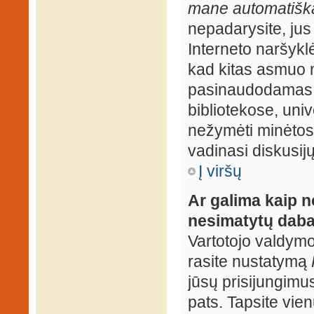
mane automatiška
nepadarysite, jus
Interneto naršyk
kad kitas asmuo n
pasinaudodamas j
bibliotekose, univ
nežymėti minėtos
vadinasi diskusij
Į viršų
Ar galima kaip n
nesimatytų daba
Vartotojo valdymo 
rasite nustatymą
jūsų prisijungimus
pats. Tapsite vien