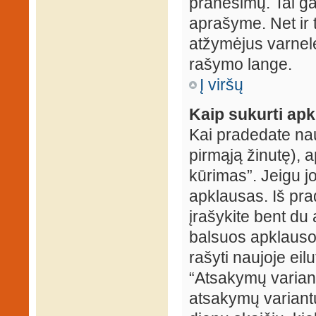
pranešimų. Tai ga
aprašyme. Net ir 
atžymėjus varnel
rašymo lange.
Į viršų
Kaip sukurti ap
Kai pradedate na
pirmąją žinutę), 
kūrimas”. Jeigu jo
apklausas. Iš pra
įrašykite bent du
balsuos apklausos
rašyti naujoje eil
“Atsakymų variantų
atsakymų variantų