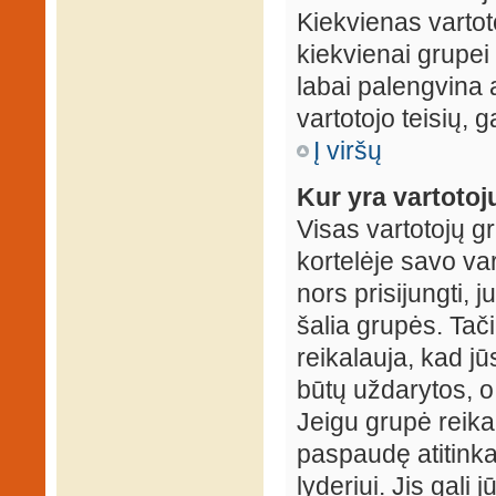
Kiekvienas vartot
kiekvienai grupei 
labai palengvina a
vartotojo teisių, g
Į viršų
Kur yra vartotojų
Visas vartotojų g
kortelėje savo var
nors prisijungti,
šalia grupės. Tač
reikalauja, kad jū
būtų uždarytos, o
Jeigu grupė reika
paspaudę atitink
lyderiui. Jis gali 