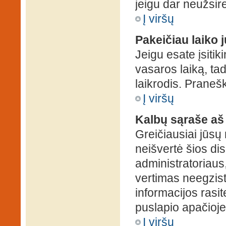
jeigu dar neužsire
Į viršų
Pakeičiau laiko j
Jeigu esate įsitiki
vasaros laiką, ta
laikrodis. Pranešk
Į viršų
Kalbų sąraše aš
Greičiausiai jūsų
neišvertė šios dis
administratoriaus,
vertimas neegzist
informacijos rasi
puslapio apačioje
Į viršų