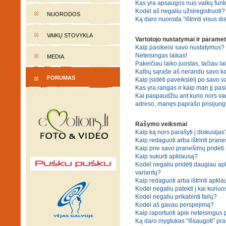
Kas yra apsaugos nuo vaikų fun
Kodėl aš negaliu užsiregistruoti?
NUORODOS
Ką daro nuoroda “Ištrinti visus di
VAIKŲ STOVYKLA
Vartotojo nustatymai ir paramet
Kaip pasikeisi savo nustatymus?
Neteisingas laikas!
MEDIA
Pakeičiau laiko juostas, tačiau lai
Kalbų sąraše aš nerandu savo ka
FORUMAS
Kaip įsidėti paveikslėlį po savo v
Kas yra rangas ir kaip man jį pasi
Kai paspaudžiu ant kurio nors var
adreso, manęs paprašo prisijungt
Rašymo veiksmai
Kaip ką nors parašyti į diskusijas
Kaip redaguoti arba ištrinti pran
Kaip prie savo pranešimų pridėti
Kaip sukurti apklausą?
Kodėl negaliu pridėti daugiau a
variantų?
Kaip redaguoti arba ištrinti apkl
Kodėl negaliu patekti į kai kuriu
Kodėl negaliu prikabinti failų?
Kodėl aš gavau perspėjimą?
Kaip raportuoti apie neteisingus
Ką daro mygtukas “Išsaugoti” p