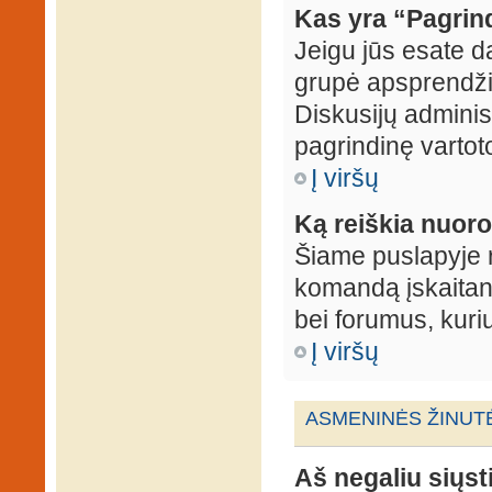
Kas yra “Pagrin
Jeigu jūs esate d
grupė apsprendžia
Diskusijų administ
pagrindinę vartot
Į viršų
Ką reiškia nuo
Šiame puslapyje r
komandą įskaitant
bei forumus, kuri
Į viršų
ASMENINĖS ŽINUT
Aš negaliu siųst