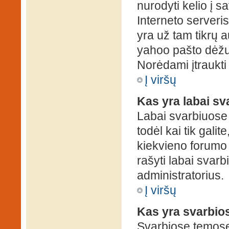
nurodyti kelio į s
Interneto serveris)
yra už tam tikrų 
yahoo pašto dėžuč
Norėdami įtraukti
Į viršų
Kas yra labai s
Labai svarbiuose
todėl kai tik galit
kiekvieno forumo v
rašyti labai svar
administratorius.
Į viršų
Kas yra svarbio
Svarbiose temose 