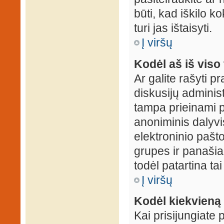
būti, kad iškilo k
turi jas ištaisyti.
Į viršų
Kodėl aš iš viso 
Ar galite rašyti 
diskusijų administ
tampa prieinami p
anoniminis dalyvis
elektroninio pašt
grupes ir panašiai
todėl patartina tai
Į viršų
Kodėl kiekvieną k
Kai prisijungiate 