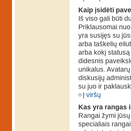
Kaip įsidėti pav
Iš viso gali būti d
Priklausomai nuo s
yra susijęs su jū
arba taškelių eilu
arba kokį statusą 
didesnis paveiksl
unikalus. Avatarų 
diskusijų administ
su juo ir paklausk
Į viršų
Kas yra rangas i
Rangai žymi jūsų 
specialiais rangai