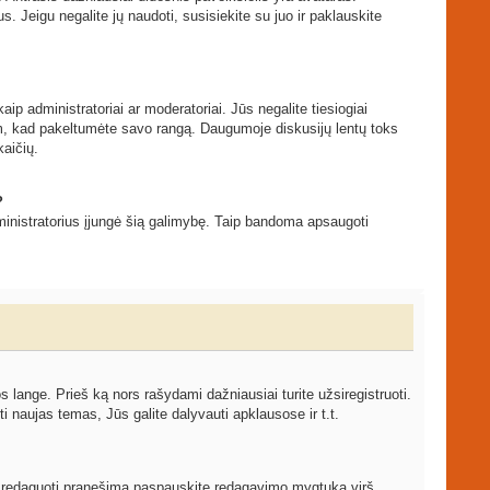
s. Jeigu negalite jų naudoti, susisiekite su juo ir paklauskite
ip administratoriai ar moderatoriai. Jūs negalite tiesiogiai
tam, kad pakeltumėte savo rangą. Daugumoje diskusijų lentų toks
kaičių.
?
 administratorius įjungė šią galimybę. Taip bandoma apsaugoti
ange. Prieš ką nors rašydami dažniausiai turite užsiregistruoti.
 naujas temas, Jūs galite dalyvauti apklausose ir t.t.
ami redaguoti pranešimą paspauskite redagavimo mygtuką virš