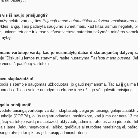
na tai padaryti.
 vis iš naujo prisijungti?
ų pažymėkite varnelę ties
Prijungti mane automatiškai kiekvieno apsilankymo 
yklės langą. Taip padaryta saugumo sumetimais, kad kitas asmuo negalėtų pri
e, universitetuose ir kitose viešose vietose patartina nežymėti minėtos varne
limybę.
 mano vartotojo vardą, kad jo nesimatytų dabar diskutuojančių dalyvių s
ėje “Diskusijų lentos nustatymai”, rasite nustatymą
Paslėpti mano būseną
. Je
e vienu iš paslėptų vartotojų.
avo slaptažodžio!
odis sistemoje saugomas užkoduotas, jo gauti neįmanoma. Tačiau jį galima leng
orodos. Toliau sekite nurodymus ekrane ir ne už ilgo vėl galėsite prisijungti.
aliu prisijungti!
 įvedėte teisingą vartotojo vardą ir slaptažodį. Jeigu jie teisingi, galėjo atsitik
unkciją (COPPA), o jūs registruodamiesi pasirinkote, kad jums dar nėra 13 met
 jūsų vartotojo vardą ir slaptažodį aktyvuotų administratorius arba jūs pats. In
ymais jame. Jeigu negavote el. laiško, greičiausiai nurodėte neteisingą el. paš
šingu atveju kreipkitės į diskusijų administratorių.