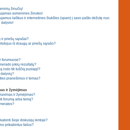
eninių žinučių!
ujamas asmenines žinutes!
amus laiškus ir internetines šiukšles (spam) į savo pašto dėžutę nuo
 dalyvio!
ir priešų sąrašai?
 vartotojus iš draugų ar priešų sąrašo?
ar forumuose?
erado jokių rezultatų?
 rodo tik tuščią puslapį!?
ų dalyvių?
ties pranešimus ir temas?
as ir žymėjimas
eravimas ir žymėjimas?
ti forumą arba temą?
umeratos?
ikabinti šioje diskusijų lentoje?
no prikabintus failus?