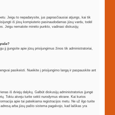
metu
. Jeigu to nepadarysite, jus paprasčiausiai atjungs, kai tik
sijungti iš jūsų kompiuterio pasinaudodamas jūsų vardu, todėl
les. Jeigu nematote minėto punkto, vadinasi diskusijų
ąraše?
igu jį įjungsite apie jūsų prisijungimus žinos tik administratoriai,
vai pasikeisti. Nueikite į prisijungimo langą ir paspauskite ant
ti vienas iš dviejų dalykų. Galbūt diskusijų administratorius įjungė
ų. Tokiu atveju turite sekti nurodymus ekrane. Kai kurios
formacija apie tai pateikiama registracijos metu. Ne už ilgo turite
to adresą arba jūsų pašto sistema pagalvojo, kad laiškas yra