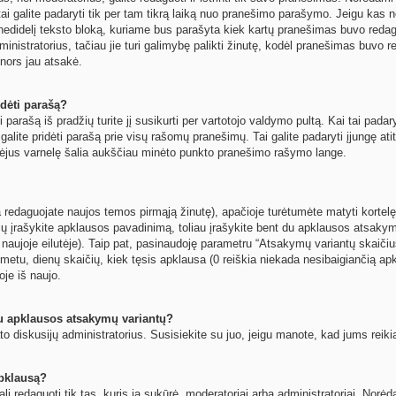
ai galite padaryti tik per tam tikrą laiką nuo pranešimo parašymo. Jeigu kas n
nedidelį teksto bloką, kuriame bus parašyta kiek kartų pranešimas buvo reda
nistratorius, tačiau jie turi galimybę palikti žinutę, kodėl pranešimas buvo red
s nors jau atsakė.
dėti parašą?
 parašą iš pradžių turite jį susikurti per vartotojo valdymo pultą. Kai tai pad
t galite pridėti parašą prie visų rašomų pranešimų. Tai galite padaryti įjungę 
mėjus varnelę šalia aukščiau minėto punkto pranešimo rašymo lange.
 redaguojate naujos temos pirmąją žinutę), apačioje turėtumėte matyti kortelę
žių įrašykite apklausos pavadinimą, toliau įrašykite bent du apklausos atsaky
 naujoje eilutėje). Taip pat, pasinaudoję parametru “Atsakymų variantų skaičius
metu, dienų skaičių, kiek tęsis apklausa (0 reiškia niekada nesibaigiančią apkla
oje iš naujo.
au apklausos atsakymų variantų?
o diskusijų administratorius. Susisiekite su juo, jeigu manote, kad jums reiki
apklausą?
ali redaguoti tik tas, kuris ją sukūrė, moderatoriai arba administratoriai. No