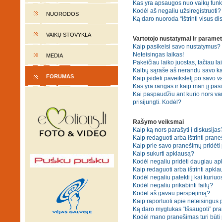
Kas yra apsaugos nuo vaikų fun
Kodėl aš negaliu užsiregistruoti?
NUORODOS
Ką daro nuoroda “Ištrinti visus di
VAIKŲ STOVYKLA
Vartotojo nustatymai ir paramet
Kaip pasikeisi savo nustatymus?
Neteisingas laikas!
MEDIA
Pakeičiau laiko juostas, tačiau lai
Kalbų sąraše aš nerandu savo ka
FORUMAS
Kaip įsidėti paveikslėlį po savo v
Kas yra rangas ir kaip man jį pasi
Kai paspaudžiu ant kurio nors va
prisijungti. Kodėl?
Rašymo veiksmai
Kaip ką nors parašyti į diskusijas
Kaip redaguoti arba ištrinti pran
Kaip prie savo pranešimų pridėti
Kaip sukurti apklausą?
Kodėl negaliu pridėti daugiau a
Kaip redaguoti arba ištrinti apkl
Kodėl negaliu patekti į kai kuriu
Kodėl negaliu prikabinti failų?
Kodėl aš gavau perspėjimą?
Kaip raportuoti apie neteisingus
Ką daro mygtukas “Išsaugoti” p
Kodėl mano pranešimas turi būti p