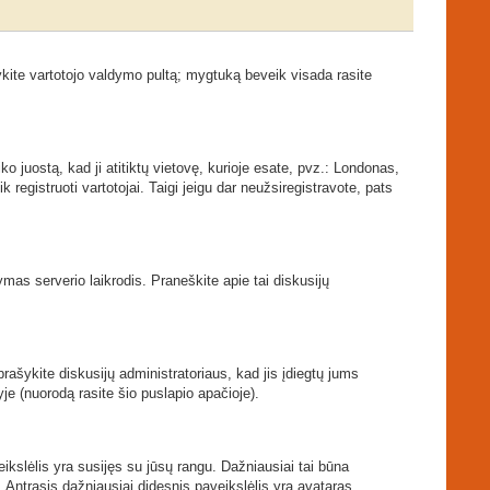
kite vartotojo valdymo pultą; mygtuką beveik visada rasite
ko juostą, kad ji atitiktų vietovę, kurioje esate, pvz.: Londonas,
ik registruoti vartotojai. Taigi jeigu dar neužsiregistravote, pats
tymas serverio laikrodis. Praneškite apie tai diskusijų
prašykite diskusijų administratoriaus, kad jis įdiegtų jums
je (nuorodą rasite šio puslapio apačioje).
veikslėlis yra susijęs su jūsų rangu. Dažniausiai tai būna
. Antrasis dažniausiai didesnis paveikslėlis yra avataras.