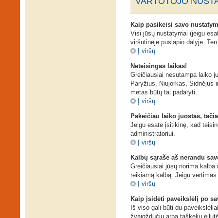
VARTOTOJO NUSTA
Kaip pasikeisi savo nustaty
Visi jūsų nustatymai (jeigu es
viršutinėje puslapio dalyje. Te
Į viršų
Neteisingas laikas!
Greičiausiai nesutampa laiko juo
Paryžius, Niujorkas, Sidnėjus ir 
metas būtų tai padaryti.
Į viršų
Pakeičiau laiko juostas, tačia
Jeigu esate įsitikinę, kad teisi
administratoriui.
Į viršų
Kalbų sąraše aš nerandu sav
Greičiausiai jūsų norima kalba n
reikiamą kalbą. Jeigu vertimas 
Į viršų
Kaip įsidėti paveikslėlį po s
Iš viso gali būti du paveikslėli
žvaigždučių arba taškelių eilut