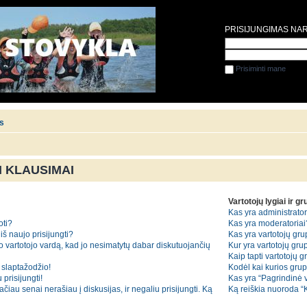
PRISIJUNGIMAS NA
Prisiminti mane
is
 KLAUSIMAI
Vartotojų lygiai ir g
Kas yra administrator
oti?
Kas yra moderatoriai
iš naujo prisijungti?
Kas yra vartotojų gr
o vartotojo vardą, kad jo nesimatytų dabar diskutuojančių
Kur yra vartotojų grup
Kaip tapti vartotojų 
slaptažodžio!
Kodėl kai kurios gru
 prisijungti!
Kas yra “Pagrindinė 
iau senai nerašiau į diskusijas, ir negaliu prisijungti. Ką
Ką reiškia nuoroda 