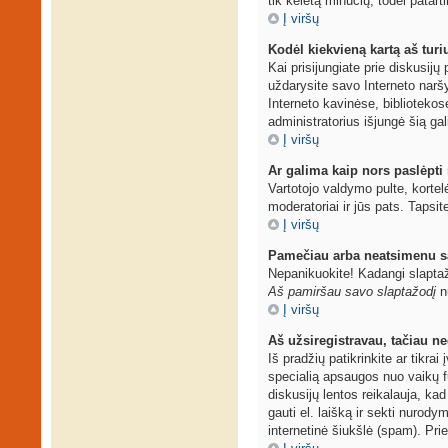
tik keletą minučių, todėl patarti
Į viršų
Kodėl kiekvieną kartą aš turiu
Kai prisijungiate prie diskusij
uždarysite savo Interneto narš
Interneto kavinėse, bibliotekos
administratorius išjungė šią ga
Į viršų
Ar galima kaip nors paslėpti
Vartotojo valdymo pulte, kortel
moderatoriai ir jūs pats. Tapsit
Į viršų
Pamečiau arba neatsimenu s
Nepanikuokite! Kadangi slaptaž
Aš pamiršau savo slaptažodį
nu
Į viršų
Aš užsiregistravau, tačiau neg
Iš pradžių patikrinkite ar tikrai
specialią apsaugos nuo vaikų f
diskusijų lentos reikalauja, kad
gauti el. laišką ir sekti nurod
internetinė šiukšlė (spam). Prie