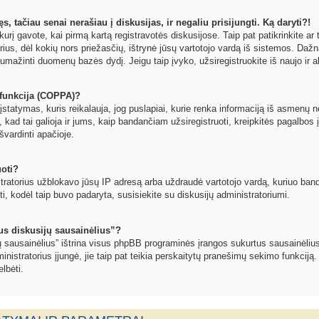
, tačiau senai nerašiau į diskusijas, ir negaliu prisijungti. Ką daryti?!
kurį gavote, kai pirmą kartą registravotės diskusijose. Taip pat patikrinkite ar t
orius, dėl kokių nors priežasčių, ištrynė jūsų vartotojo vardą iš sistemos. Dažn
umažinti duomenų bazės dydį. Jeigu taip įvyko, užsiregistruokite iš naujo ir a
funkcija (COPPA)?
statymas, kuris reikalauja, jog puslapiai, kurie renka informaciją iš asmenų ne
, kad tai galioja ir jums, kaip bandančiam užsiregistruoti, kreipkitės pagalbos 
švardinti apačioje.
uoti?
tratorius užblokavo jūsų IP adresą arba uždraudė vartotojo vardą, kuriuo bandote
oti, kodėl taip buvo padaryta, susisiekite su diskusijų administratoriumi.
sus diskusijų sausainėlius”?
jų sausainėlius” ištrina visus phpBB programinės įrangos sukurtus sausainėlius
inistratorius įjungė, jie taip pat teikia perskaitytų pranešimų sekimo funkciją.
lbėti.