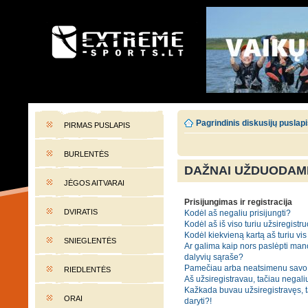
EXTREME-SPORTS.LT
Lietuvos extremalaus sporto portalas
Pagrindinis diskusijų puslap
PIRMAS PUSLAPIS
BURLENTĖS
DAŽNAI UŽDUODAMI
JĖGOS AITVARAI
Prisijungimas ir registracija
DVIRATIS
Kodėl aš negaliu prisijungti?
Kodėl aš iš viso turiu užsiregistru
Kodėl kiekvieną kartą aš turiu vis 
SNIEGLENTĖS
Ar galima kaip nors paslėpti man
dalyvių sąraše?
Pamečiau arba neatsimenu savo 
RIEDLENTĖS
Aš užsiregistravau, tačiau negaliu
Kažkada buvau užsiregistravęs, tač
ORAI
daryti?!