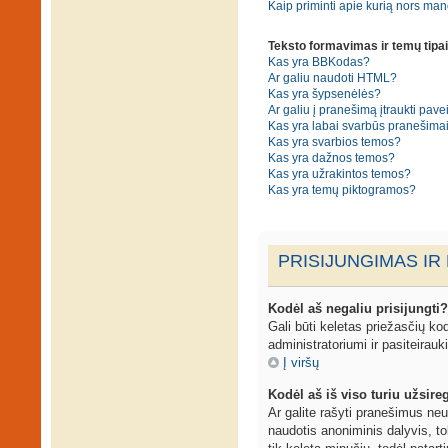
Kaip priminti apie kurią nors ma
Teksto formavimas ir temų tipai
Kas yra BBKodas?
Ar galiu naudoti HTML?
Kas yra šypsenėlės?
Ar galiu į pranešimą įtraukti pavei
Kas yra labai svarbūs pranešima
Kas yra svarbios temos?
Kas yra dažnos temos?
Kas yra užrakintos temos?
Kas yra temų piktogramos?
PRISIJUNGIMAS IR
Kodėl aš negaliu prisijungti?
Gali būti keletas priežasčių kodė
administratoriumi ir pasiteirauk
Į viršų
Kodėl aš iš viso turiu užsireg
Ar galite rašyti pranešimus neu
naudotis anoniminis dalyvis, to