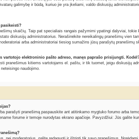
vatarų galimybę ir būdą, kuriuo jie yra įkeliami, valdo diskusijų administratoriu
 pasikeisti?
šimų skaičių. Taip pat specialiais rangais pažymimi ypatingi dalyviai, tokie ka
ustato diskusijų administratorius. Nerašinėkite nereikalingų pranešimų vien 
moderatoriai arba administratoriai tiesiog sumažins jūsų parašytų pranešimų s
s vartotojo elektroninio pašto adreso, manęs paprašo prisijungti. Kodėl
siųsti pranešimus kitiems vartotojams el. paštu, ir tik tuomet, jeigu diskusijų
o neteisingo naudojimo.
sijas?
ba parašyti pranešimą paspauskite ant atitinkamo mygtuko forumo arba temos l
ename forume ir temoje nurodytas ekrano apačioje. Pavyzdžiui: Jūs galite kurti
 pranešimą?
ius, nei moderatorius, galite redaguoti ir ištrinti tik savo pranešimus. Norėd