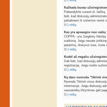
Į viršų
Kažkada buvau užsiregistravęs
Pabandykite surasti el. laišką, 
būti, kad diskusijų administrat
pašalinami iš sistemos norint s
Į viršų
Kas yra apsaugos nuo vaikų 
COPPA - yra Jungtinių Valstijų į
sutikimą. Jeigu nesate įsitikinę
patarimų, išskyrus tuos, kurie i
Į viršų
Kodėl aš negaliu užsiregistr
Gali būti, kad diskusijų adminis
registraciją. Jeigu norite sužin
Į viršų
Ką daro nuoroda “Ištrinti vi
Nuoroda “Ištrinti visus diskusi
informacija. Jeigu diskusijų adm
sausainėlių ištrynimas gali page
Į viršų