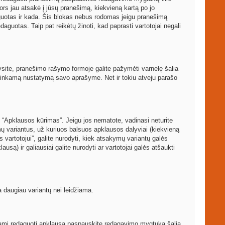
ors jau atsakė į jūsų pranešimą, kiekvieną kartą po jo
guotas ir kada. Šis blokas nebus rodomas jeigu pranešimą
aguotas. Taip pat reikėtų žinoti, kad paprasti vartotojai negali
arysite, pranešimo rašymo formoje galite pažymėti varnelę šalia
atitinkamą nustatymą savo aprašyme. Net ir tokiu atveju parašo
 “Apklausos kūrimas”. Jeigu jos nematote, vadinasi neturite
mų variantus, už kuriuos balsuos apklausos dalyviai (kiekvieną
 vartotojui”, galite nurodyti, kiek atsakymų variantų galės
usą) ir galiausiai galite nurodyti ar vartotojai galės atšaukti
a daugiau variantų nei leidžiama.
rėdami redaguoti apklausą paspauskite redagavimo mygtuką šalia