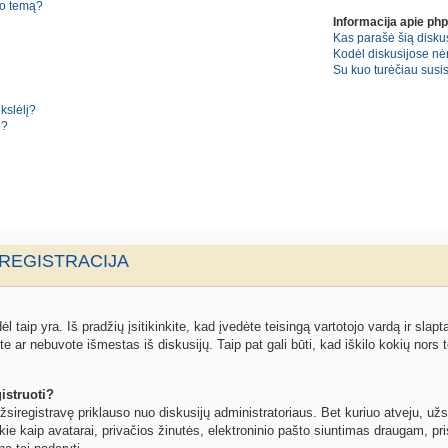
no temą?
Informacija apie ph
Kas parašė šią diskus
Kodėl diskusijose nė
Su kuo turėčiau susisi
kslėlį?
i?
 REGISTRACIJA
l taip yra. Iš pradžių įsitikinkite, kad įvedėte teisingą vartotojo vardą ir slapta
ite ar nebuvote išmestas iš diskusijų. Taip pat gali būti, kad iškilo kokių nors t
istruoti?
žsiregistravę priklauso nuo diskusijų administratoriaus. Bet kuriuo atveju, užs
kie kaip avatarai, privačios žinutės, elektroninio pašto siuntimas draugam, pris