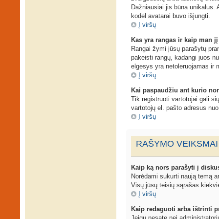
Dažniausiai jis būna unikalus. A
kodėl avatarai buvo išjungti.
Į viršų
Kas yra rangas ir kaip man jį
Rangai žymi jūsų parašytų prane
pakeisti rangų, kadangi juos n
elgesys yra netoleruojamas ir 
Į viršų
Kai paspaudžiu ant kurio nor
Tik registruoti vartotojai gali 
vartotojų el. pašto adresus nu
Į viršų
RAŠYMO VEIKSMAI
Kaip ką nors parašyti į disku
Norėdami sukurti naują temą ar
Visų jūsų teisių sąrašas kiekvi
Į viršų
Kaip redaguoti arba ištrinti
Jeigu nesate nei administrator