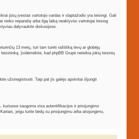
ikrai jūsų įvestas vartotojo vardas ir slaptažodis yra teisingi. Gali
ai nieko neparašę arba ilgą laiką neaktyvūs vartotojai tiesiog
ktyviau dalyvaukite diskusijose.
turinčių 13 metų, turi tam turėti raštišką tėvų ar globėjų
į teisininką. Įsidėmėkite, kad phpBB Grupė neteikia jokių teisinių
 užsiregistruoti. Taip pat jis galėjo apskritai išjungti
, kuriuose saugoma visa autentifikacijos ir prisijungimo
 Kartais, jeigu turite bėdų su prisijungimu arba atsijungimu,