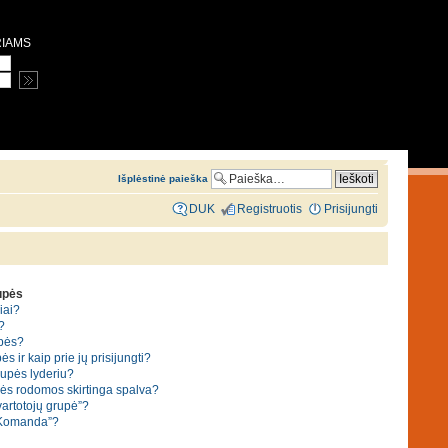
RIAMS
Išplėstinė paieška
DUK
Registruotis
Prisijungti
rupės
iai?
?
upės?
ės ir kaip prie jų prisijungti?
grupės lyderiu?
pės rodomos skirtinga spalva?
vartotojų grupė”?
“Komanda”?