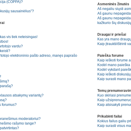
kcija (COPPA)?
Asmeninės žinutės
Aš negaliu siųsti asm
skusijų sausainėlius”?
Aš gaunu nepageida
Aš gaunu nepageidauj
rai
kažkurio šių diskusijų
Draugai ir priešai
kas vis tiek neteisingas!
Kas yra mano draugų 
lbos!
Kaip įtraukti/ištrinti
artotojo vardu?
keisti?
rtotojo elektroninio pašto adreso, manęs paprašo
Paieška forume
Kaip ieškoti forume 
Kodėl mano paieška n
Kodėl vykdant paiešką
Kaip ieškoti diskusij
?
Kaip surasti mano pa
ešimą?
 parašą?
Temų prenumeravim
pklausos atsakymų variantų?
Kuo skiriasi prenum
ausą?
Kaip užsiprenumeruo
os forumus?
Kaip atsisakyti pren
Prikabinti failai
 pranešimus moderatoriui?
Kokius failus galiu pr
ranešimo rašymo lange?
Kaip surasti visus ma
atvirtintas?