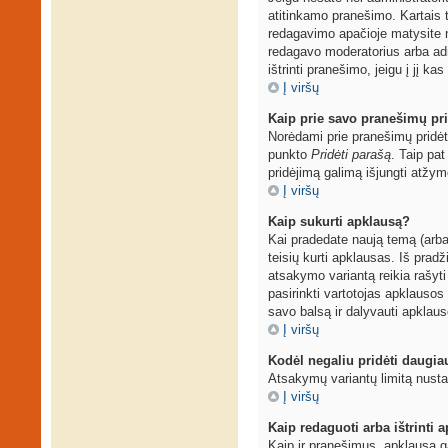
atitinkamo pranešimo. Kartais t
redagavimo apačioje matysite 
redagavo moderatorius arba admi
ištrinti pranešimo, jeigu į jį ka
Į viršų
Kaip prie savo pranešimų pri
Norėdami prie pranešimų pridėti
punkto
Pridėti parašą
. Taip pa
pridėjimą galimą išjungti atžy
Į viršų
Kaip sukurti apklausą?
Kai pradedate naują temą (arba
teisių kurti apklausas. Iš prad
atsakymo variantą reikia rašyti
pasirinkti vartotojas apklausos 
savo balsą ir dalyvauti apklaus
Į viršų
Kodėl negaliu pridėti daugi
Atsakymų variantų limitą nustat
Į viršų
Kaip redaguoti arba ištrinti 
Kaip ir pranešimus, apklausą g