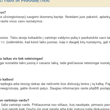
TYMAI IR PARAMETRAI
mus?
ate užsiregistravęs) saugomi duomenų bazėje. Norėdami juos pakeisti, aplanky
n rasite visus savo nustatymus.
stos. Tokiu atveju keliaukite į vartotojo valdymo pultą ir pasikeiskite savo lai
t.t. Įsidėmėkite, kad keisti laiko juostas, kaip ir daugelį kitų nustatymų, gali t
u laikas vis tiek neteisingas!
ngai nustatėte laiko juostą ir vasaros laiką, tada greičiausiai neteisingai nusta
o kalbos!
eįdiegta arba tiesiog niekas dar neišvertė šios diskusijų lentos į tą kalbą. Pa
neegzistuoja, galite išversti patys. Daugiau informacijos rasite phpBB puslapy
avo vartotojo vardu?
ai šalia vartotojo vardo. Priklausomai nuo stiliaus, kurį naudojate, pirmasis pa
ė, kuri parodo kiek žinučių jūs esat parašę arba kokį statusą turite diskusijose