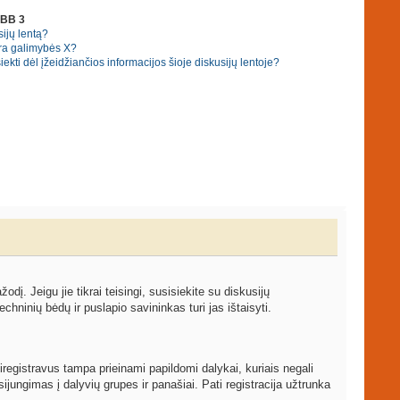
pBB 3
ijų lentą?
ra galimybės X?
ekti dėl įžeidžiančios informacijos šioje diskusijų lentoje?
žodį. Jeigu jie tikrai teisingi, susisiekite su diskusijų
echninių bėdų ir puslapio savininkas turi jas ištaisyti.
iregistravus tampa prieinami papildomi dalykai, kuriais negali
ijungimas į dalyvių grupes ir panašiai. Pati registracija užtrunka