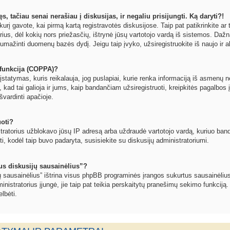
, tačiau senai nerašiau į diskusijas, ir negaliu prisijungti. Ką daryti?!
kurį gavote, kai pirmą kartą registravotės diskusijose. Taip pat patikrinkite ar t
orius, dėl kokių nors priežasčių, ištrynė jūsų vartotojo vardą iš sistemos. Dažn
umažinti duomenų bazės dydį. Jeigu taip įvyko, užsiregistruokite iš naujo ir a
funkcija (COPPA)?
statymas, kuris reikalauja, jog puslapiai, kurie renka informaciją iš asmenų ne
, kad tai galioja ir jums, kaip bandančiam užsiregistruoti, kreipkitės pagalbos 
švardinti apačioje.
uoti?
tratorius užblokavo jūsų IP adresą arba uždraudė vartotojo vardą, kuriuo bandote
oti, kodėl taip buvo padaryta, susisiekite su diskusijų administratoriumi.
sus diskusijų sausainėlius”?
jų sausainėlius” ištrina visus phpBB programinės įrangos sukurtus sausainėlius
inistratorius įjungė, jie taip pat teikia perskaitytų pranešimų sekimo funkciją.
lbėti.