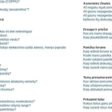
kcija (COPPA)?
Asmeninės žinutės
Aš negaliu siųsti asm
skusijų sausainėlius”?
Aš gaunu nepageida
Aš gaunu nepageidauj
rai
kažkurio šių diskusijų
Draugai ir priešai
kas vis tiek neteisingas!
Kas yra mano draugų 
lbos!
Kaip įtraukti/ištrinti
artotojo vardu?
keisti?
rtotojo elektroninio pašto adreso, manęs paprašo
Paieška forume
Kaip ieškoti forume 
Kodėl mano paieška n
Kodėl vykdant paiešką
Kaip ieškoti diskusij
?
Kaip surasti mano pa
ešimą?
 parašą?
Temų prenumeravim
pklausos atsakymų variantų?
Kuo skiriasi prenum
ausą?
Kaip užsiprenumeruo
os forumus?
Kaip atsisakyti pren
Prikabinti failai
 pranešimus moderatoriui?
Kokius failus galiu pr
ranešimo rašymo lange?
Kaip surasti visus ma
atvirtintas?