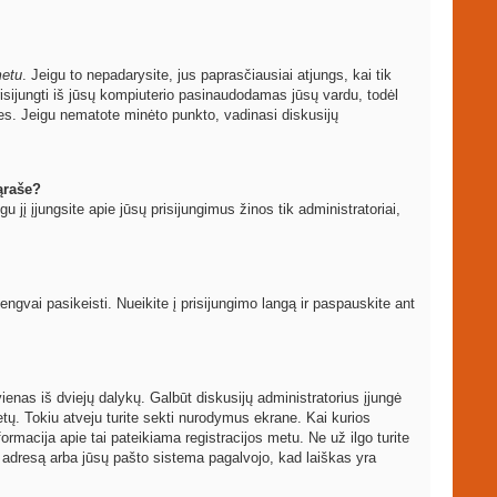
metu
. Jeigu to nepadarysite, jus paprasčiausiai atjungs, kai tik
sijungti iš jūsų kompiuterio pasinaudodamas jūsų vardu, todėl
les. Jeigu nematote minėto punkto, vadinasi diskusijų
ąraše?
igu jį įjungsite apie jūsų prisijungimus žinos tik administratoriai,
vai pasikeisti. Nueikite į prisijungimo langą ir paspauskite ant
ti vienas iš dviejų dalykų. Galbūt diskusijų administratorius įjungė
ų. Tokiu atveju turite sekti nurodymus ekrane. Kai kurios
formacija apie tai pateikiama registracijos metu. Ne už ilgo turite
to adresą arba jūsų pašto sistema pagalvojo, kad laiškas yra