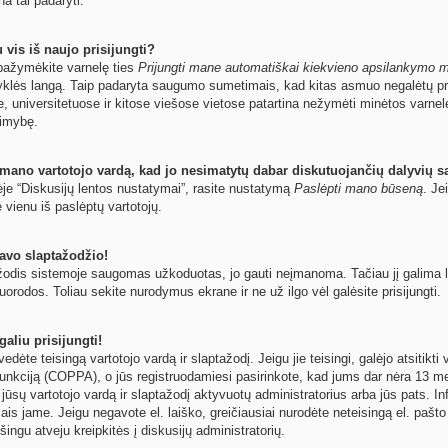
na tai padaryti.
 vis iš naujo prisijungti?
ų pažymėkite varnelę ties
Prijungti mane automatiškai kiekvieno apsilankymo 
yklės langą. Taip padaryta saugumo sumetimais, kad kitas asmuo negalėtų pri
e, universitetuose ir kitose viešose vietose patartina nežymėti minėtos varne
limybę.
 mano vartotojo vardą, kad jo nesimatytų dabar diskutuojančių dalyvių s
ėje “Diskusijų lentos nustatymai”, rasite nustatymą
Paslėpti mano būseną
. Je
e vienu iš paslėptų vartotojų.
avo slaptažodžio!
odis sistemoje saugomas užkoduotas, jo gauti neįmanoma. Tačiau jį galima leng
orodos. Toliau sekite nurodymus ekrane ir ne už ilgo vėl galėsite prisijungti.
aliu prisijungti!
 įvedėte teisingą vartotojo vardą ir slaptažodį. Jeigu jie teisingi, galėjo atsitik
unkciją (COPPA), o jūs registruodamiesi pasirinkote, kad jums dar nėra 13 met
 jūsų vartotojo vardą ir slaptažodį aktyvuotų administratorius arba jūs pats. In
ymais jame. Jeigu negavote el. laiško, greičiausiai nurodėte neteisingą el. paš
šingu atveju kreipkitės į diskusijų administratorių.