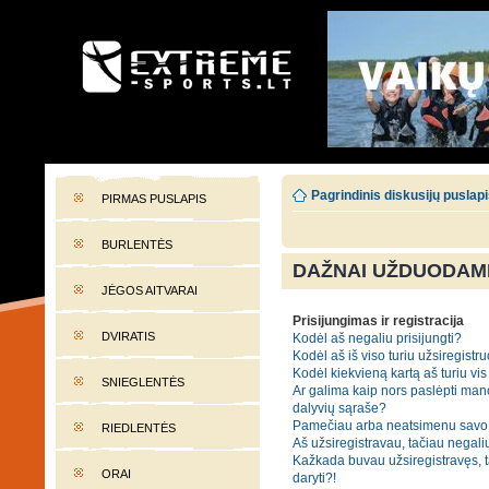
EXTREME-SPORTS.LT
Lietuvos extremalaus sporto portalas
Pagrindinis diskusijų puslap
PIRMAS PUSLAPIS
BURLENTĖS
DAŽNAI UŽDUODAMI
JĖGOS AITVARAI
Prisijungimas ir registracija
DVIRATIS
Kodėl aš negaliu prisijungti?
Kodėl aš iš viso turiu užsiregistru
Kodėl kiekvieną kartą aš turiu vis 
SNIEGLENTĖS
Ar galima kaip nors paslėpti man
dalyvių sąraše?
Pamečiau arba neatsimenu savo 
RIEDLENTĖS
Aš užsiregistravau, tačiau negaliu
Kažkada buvau užsiregistravęs, tač
ORAI
daryti?!