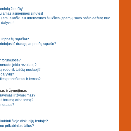
eninių žinučių!
ujamas asmenines žinutes!
amus laiškus ir internetines šiukšles (spam) į savo pašto dėžutę nuo
 dalyvio!
ir priešų sąrašai?
 vartotojus iš draugų ar priešų sąrašo?
ar forumuose?
erado jokių rezultatų?
 rodo tik tuščią puslapį!?
ų dalyvių?
ties pranešimus ir temas?
as ir žymėjimas
eravimas ir žymėjimas?
ti forumą arba temą?
umeratos?
ikabinti šioje diskusijų lentoje?
no prikabintus failus?