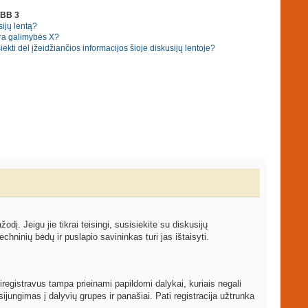
pBB 3
ijų lentą?
ra galimybės X?
ekti dėl įžeidžiančios informacijos šioje diskusijų lentoje?
žodį. Jeigu jie tikrai teisingi, susisiekite su diskusijų
echninių bėdų ir puslapio savininkas turi jas ištaisyti.
iregistravus tampa prieinami papildomi dalykai, kuriais negali
ijungimas į dalyvių grupes ir panašiai. Pati registracija užtrunka