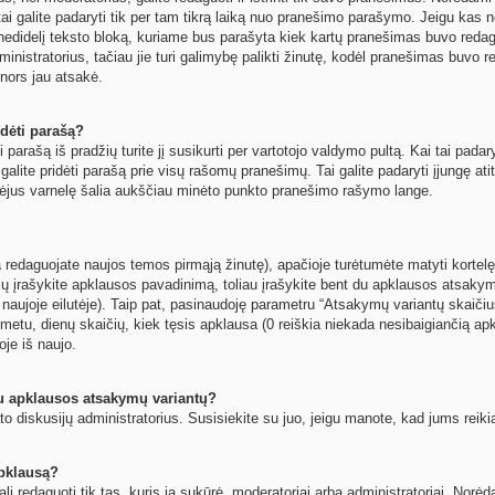
ai galite padaryti tik per tam tikrą laiką nuo pranešimo parašymo. Jeigu kas n
nedidelį teksto bloką, kuriame bus parašyta kiek kartų pranešimas buvo reda
nistratorius, tačiau jie turi galimybę palikti žinutę, kodėl pranešimas buvo red
s nors jau atsakė.
dėti parašą?
 parašą iš pradžių turite jį susikurti per vartotojo valdymo pultą. Kai tai pad
t galite pridėti parašą prie visų rašomų pranešimų. Tai galite padaryti įjungę 
mėjus varnelę šalia aukščiau minėto punkto pranešimo rašymo lange.
 redaguojate naujos temos pirmąją žinutę), apačioje turėtumėte matyti kortelę
žių įrašykite apklausos pavadinimą, toliau įrašykite bent du apklausos atsaky
 naujoje eilutėje). Taip pat, pasinaudoję parametru “Atsakymų variantų skaičius
metu, dienų skaičių, kiek tęsis apklausa (0 reiškia niekada nesibaigiančią apkla
oje iš naujo.
au apklausos atsakymų variantų?
o diskusijų administratorius. Susisiekite su juo, jeigu manote, kad jums reiki
apklausą?
ali redaguoti tik tas, kuris ją sukūrė, moderatoriai arba administratoriai. No