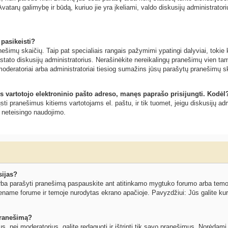
vatarų galimybę ir būdą, kuriuo jie yra įkeliami, valdo diskusijų administratoriu
 pasikeisti?
šimų skaičių. Taip pat specialiais rangais pažymimi ypatingi dalyviai, tokie ka
ustato diskusijų administratorius. Nerašinėkite nereikalingų pranešimų vien 
moderatoriai arba administratoriai tiesiog sumažins jūsų parašytų pranešimų s
s vartotojo elektroninio pašto adreso, manęs paprašo prisijungti. Kodėl
siųsti pranešimus kitiems vartotojams el. paštu, ir tik tuomet, jeigu diskusijų
o neteisingo naudojimo.
sijas?
ba parašyti pranešimą paspauskite ant atitinkamo mygtuko forumo arba temos l
ename forume ir temoje nurodytas ekrano apačioje. Pavyzdžiui: Jūs galite kurti
 pranešimą?
ius, nei moderatorius, galite redaguoti ir ištrinti tik savo pranešimus. Norėd