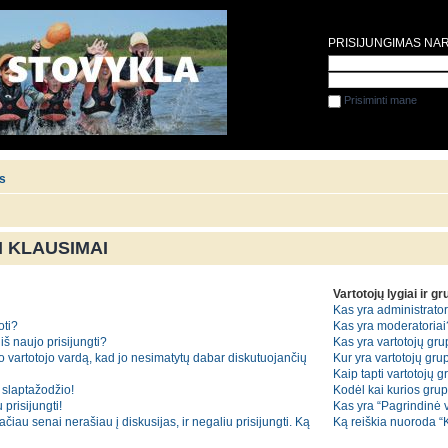
PRISIJUNGIMAS NA
Prisiminti mane
is
 KLAUSIMAI
Vartotojų lygiai ir g
Kas yra administrator
oti?
Kas yra moderatoriai
iš naujo prisijungti?
Kas yra vartotojų gr
o vartotojo vardą, kad jo nesimatytų dabar diskutuojančių
Kur yra vartotojų grup
Kaip tapti vartotojų 
slaptažodžio!
Kodėl kai kurios gru
 prisijungti!
Kas yra “Pagrindinė 
iau senai nerašiau į diskusijas, ir negaliu prisijungti. Ką
Ką reiškia nuoroda 