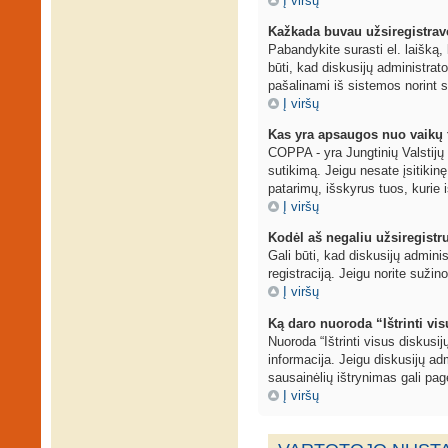
Į viršų
Kažkada buvau užsiregistravęs
Pabandykite surasti el. laišką, 
būti, kad diskusijų administrat
pašalinami iš sistemos norint s
Į viršų
Kas yra apsaugos nuo vaikų 
COPPA - yra Jungtinių Valstijų į
sutikimą. Jeigu nesate įsitikinę
patarimų, išskyrus tuos, kurie i
Į viršų
Kodėl aš negaliu užsiregistr
Gali būti, kad diskusijų adminis
registraciją. Jeigu norite sužin
Į viršų
Ką daro nuoroda “Ištrinti vi
Nuoroda “Ištrinti visus diskusi
informacija. Jeigu diskusijų adm
sausainėlių ištrynimas gali page
Į viršų