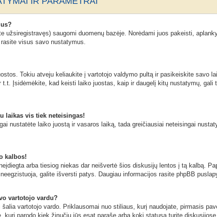
TYMAI IR PARAMETRAI
mus?
ate užsiregistravęs) saugomi duomenų bazėje. Norėdami juos pakeisti, aplanky
n rasite visus savo nustatymus.
stos. Tokiu atveju keliaukite į vartotojo valdymo pultą ir pasikeiskite savo lai
t.t. Įsidėmėkite, kad keisti laiko juostas, kaip ir daugelį kitų nustatymų, gali t
u laikas vis tiek neteisingas!
ngai nustatėte laiko juostą ir vasaros laiką, tada greičiausiai neteisingai nusta
o kalbos!
eįdiegta arba tiesiog niekas dar neišvertė šios diskusijų lentos į tą kalbą. Pa
neegzistuoja, galite išversti patys. Daugiau informacijos rasite phpBB puslapy
avo vartotojo vardu?
ai šalia vartotojo vardo. Priklausomai nuo stiliaus, kurį naudojate, pirmasis pa
ė, kuri parodo kiek žinučių jūs esat parašę arba kokį statusą turite diskusijose