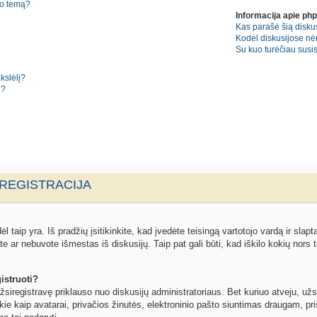
no temą?
Informacija apie ph
Kas parašė šią diskus
Kodėl diskusijose nė
Su kuo turėčiau susisi
kslėlį?
i?
 REGISTRACIJA
l taip yra. Iš pradžių įsitikinkite, kad įvedėte teisingą vartotojo vardą ir slapta
ite ar nebuvote išmestas iš diskusijų. Taip pat gali būti, kad iškilo kokių nors t
istruoti?
žsiregistravę priklauso nuo diskusijų administratoriaus. Bet kuriuo atveju, užs
kie kaip avatarai, privačios žinutės, elektroninio pašto siuntimas draugam, pris