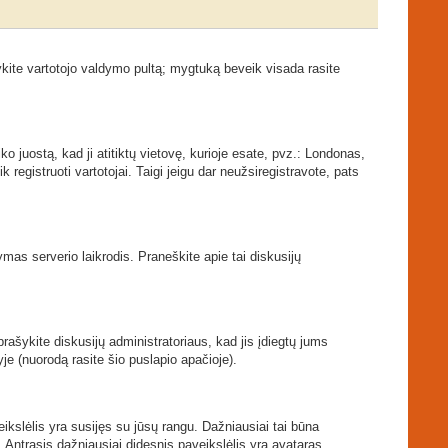
kite vartotojo valdymo pultą; mygtuką beveik visada rasite
ko juostą, kad ji atitiktų vietovę, kurioje esate, pvz.: Londonas,
ik registruoti vartotojai. Taigi jeigu dar neužsiregistravote, pats
tymas serverio laikrodis. Praneškite apie tai diskusijų
prašykite diskusijų administratoriaus, kad jis įdiegtų jums
je (nuorodą rasite šio puslapio apačioje).
veikslėlis yra susijęs su jūsų rangu. Dažniausiai tai būna
. Antrasis dažniausiai didesnis paveikslėlis yra avataras.