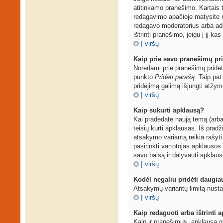
atitinkamo pranešimo. Kartais t
redagavimo apačioje matysite 
redagavo moderatorius arba admi
ištrinti pranešimo, jeigu į jį ka
Į viršų
Kaip prie savo pranešimų pri
Norėdami prie pranešimų pridėti
punkto
Pridėti parašą
. Taip pa
pridėjimą galimą išjungti atžy
Į viršų
Kaip sukurti apklausą?
Kai pradedate naują temą (arba
teisių kurti apklausas. Iš prad
atsakymo variantą reikia rašyti
pasirinkti vartotojas apklausos 
savo balsą ir dalyvauti apklaus
Į viršų
Kodėl negaliu pridėti daugi
Atsakymų variantų limitą nustat
Į viršų
Kaip redaguoti arba ištrinti 
Kaip ir pranešimus, apklausą g