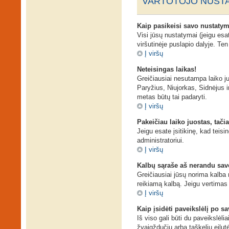
VARTOTOJO NUSTA
Kaip pasikeisi savo nustaty
Visi jūsų nustatymai (jeigu es
viršutinėje puslapio dalyje. Te
Į viršų
Neteisingas laikas!
Greičiausiai nesutampa laiko juo
Paryžius, Niujorkas, Sidnėjus ir 
metas būtų tai padaryti.
Į viršų
Pakeičiau laiko juostas, tačia
Jeigu esate įsitikinę, kad teisi
administratoriui.
Į viršų
Kalbų sąraše aš nerandu sav
Greičiausiai jūsų norima kalba n
reikiamą kalbą. Jeigu vertimas 
Į viršų
Kaip įsidėti paveikslėlį po s
Iš viso gali būti du paveikslėli
žvaigždučių arba taškelių eilut