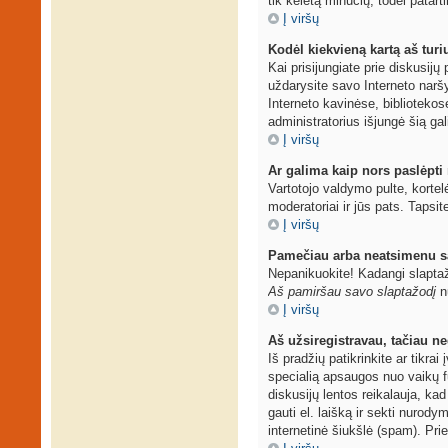
tik keletą minučių, todėl patarti
Į viršų
Kodėl kiekvieną kartą aš turiu
Kai prisijungiate prie diskusij
uždarysite savo Interneto narš
Interneto kavinėse, bibliotekos
administratorius išjungė šią ga
Į viršų
Ar galima kaip nors paslėpti
Vartotojo valdymo pulte, kortel
moderatoriai ir jūs pats. Tapsit
Į viršų
Pamečiau arba neatsimenu s
Nepanikuokite! Kadangi slaptaž
Aš pamiršau savo slaptažodį
nu
Į viršų
Aš užsiregistravau, tačiau neg
Iš pradžių patikrinkite ar tikrai
specialią apsaugos nuo vaikų f
diskusijų lentos reikalauja, kad
gauti el. laišką ir sekti nurod
internetinė šiukšlė (spam). Prie