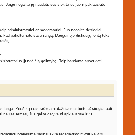
s. Jeigu negalite jų naudoti, susisiekite su juo ir paklauskite
ip administratoriai ar moderatoriai. Jūs negalite tiesiogiai
tam, kad pakeltumėte savo rangą. Daugumoje diskusijų lentų toks
kaičių.
?
 administratorius įjungė šią galimybę. Taip bandoma apsaugoti
ange. Prieš ką nors rašydami dažniausiai turite užsiregistruoti.
 naujas temas, Jūs galite dalyvauti apklausose ir t.t.
ami redaguoti pranešimą paspauskite redagavimo mygtuką virš