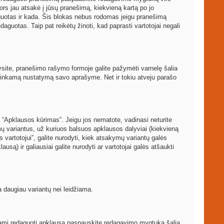
ors jau atsakė į jūsų pranešimą, kiekvieną kartą po jo
guotas ir kada. Šis blokas nebus rodomas jeigu pranešimą
aguotas. Taip pat reikėtų žinoti, kad paprasti vartotojai negali
arysite, pranešimo rašymo formoje galite pažymėti varnelę šalia
atitinkamą nustatymą savo aprašyme. Net ir tokiu atveju parašo
 “Apklausos kūrimas”. Jeigu jos nematote, vadinasi neturite
mų variantus, už kuriuos balsuos apklausos dalyviai (kiekvieną
 vartotojui”, galite nurodyti, kiek atsakymų variantų galės
usą) ir galiausiai galite nurodyti ar vartotojai galės atšaukti
a daugiau variantų nei leidžiama.
rėdami redaguoti apklausą paspauskite redagavimo mygtuką šalia