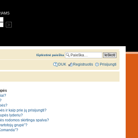
RIAMS
Išplėstinė paieška
DUK
Registruotis
Prisijungti
rupės
iai?
?
upės?
ės ir kaip prie jų prisijungti?
grupės lyderiu?
pės rodomos skirtinga spalva?
vartotojų grupė”?
“Komanda”?