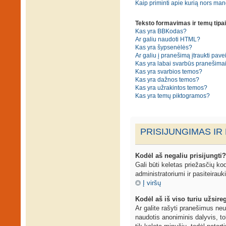
Kaip priminti apie kurią nors ma
Teksto formavimas ir temų tipai
Kas yra BBKodas?
Ar galiu naudoti HTML?
Kas yra šypsenėlės?
Ar galiu į pranešimą įtraukti pavei
Kas yra labai svarbūs pranešima
Kas yra svarbios temos?
Kas yra dažnos temos?
Kas yra užrakintos temos?
Kas yra temų piktogramos?
PRISIJUNGIMAS IR
Kodėl aš negaliu prisijungti?
Gali būti keletas priežasčių kodė
administratoriumi ir pasiteirauk
Į viršų
Kodėl aš iš viso turiu užsireg
Ar galite rašyti pranešimus neu
naudotis anoniminis dalyvis, to