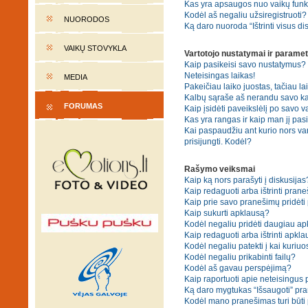
Kas yra apsaugos nuo vaikų fun
Kodėl aš negaliu užsiregistruoti?
NUORODOS
Ką daro nuoroda “Ištrinti visus di
VAIKŲ STOVYKLA
Vartotojo nustatymai ir paramet
Kaip pasikeisi savo nustatymus?
Neteisingas laikas!
MEDIA
Pakeičiau laiko juostas, tačiau lai
Kalbų sąraše aš nerandu savo ka
FORUMAS
Kaip įsidėti paveikslėlį po savo v
Kas yra rangas ir kaip man jį pasi
Kai paspaudžiu ant kurio nors va
prisijungti. Kodėl?
Rašymo veiksmai
Kaip ką nors parašyti į diskusijas
Kaip redaguoti arba ištrinti pran
Kaip prie savo pranešimų pridėti
Kaip sukurti apklausą?
Kodėl negaliu pridėti daugiau a
Kaip redaguoti arba ištrinti apkl
Kodėl negaliu patekti į kai kuriu
Kodėl negaliu prikabinti failų?
Kodėl aš gavau perspėjimą?
Kaip raportuoti apie neteisingus
Ką daro mygtukas “Išsaugoti” p
Kodėl mano pranešimas turi būti p