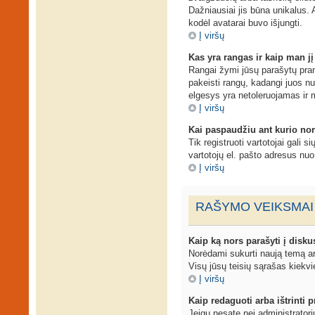
Dažniausiai jis būna unikalus. A
kodėl avatarai buvo išjungti.
Į viršų
Kas yra rangas ir kaip man jį
Rangai žymi jūsų parašytų prane
pakeisti rangų, kadangi juos n
elgesys yra netoleruojamas ir 
Į viršų
Kai paspaudžiu ant kurio nor
Tik registruoti vartotojai gali 
vartotojų el. pašto adresus nu
Į viršų
RAŠYMO VEIKSMAI
Kaip ką nors parašyti į disku
Norėdami sukurti naują temą ar
Visų jūsų teisių sąrašas kiekvi
Į viršų
Kaip redaguoti arba ištrinti
Jeigu nesate nei administrator