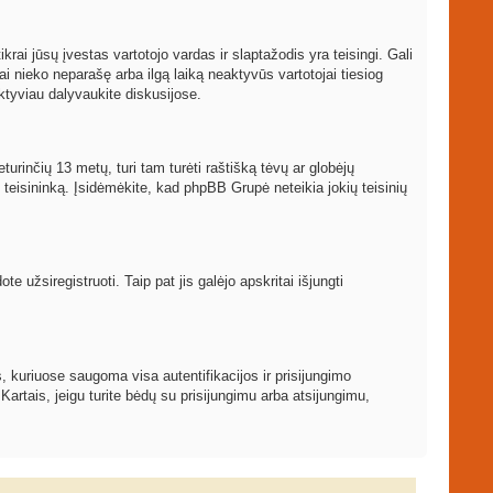
ikrai jūsų įvestas vartotojo vardas ir slaptažodis yra teisingi. Gali
ai nieko neparašę arba ilgą laiką neaktyvūs vartotojai tiesiog
ktyviau dalyvaukite diskusijose.
turinčių 13 metų, turi tam turėti raštišką tėvų ar globėjų
į teisininką. Įsidėmėkite, kad phpBB Grupė neteikia jokių teisinių
 užsiregistruoti. Taip pat jis galėjo apskritai išjungti
, kuriuose saugoma visa autentifikacijos ir prisijungimo
 Kartais, jeigu turite bėdų su prisijungimu arba atsijungimu,