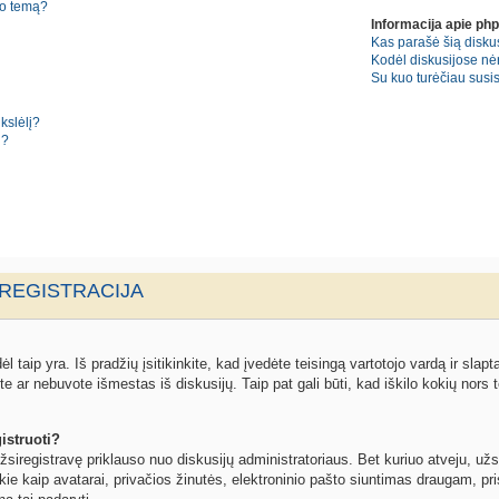
no temą?
Informacija apie ph
Kas parašė šią diskus
Kodėl diskusijose nė
Su kuo turėčiau susisi
kslėlį?
i?
 REGISTRACIJA
l taip yra. Iš pradžių įsitikinkite, kad įvedėte teisingą vartotojo vardą ir slapta
ite ar nebuvote išmestas iš diskusijų. Taip pat gali būti, kad iškilo kokių nors t
istruoti?
žsiregistravę priklauso nuo diskusijų administratoriaus. Bet kuriuo atveju, užs
kie kaip avatarai, privačios žinutės, elektroninio pašto siuntimas draugam, pris