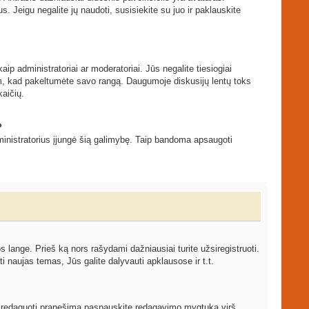
s. Jeigu negalite jų naudoti, susisiekite su juo ir paklauskite
ip administratoriai ar moderatoriai. Jūs negalite tiesiogiai
tam, kad pakeltumėte savo rangą. Daugumoje diskusijų lentų toks
kaičių.
?
 administratorius įjungė šią galimybę. Taip bandoma apsaugoti
ange. Prieš ką nors rašydami dažniausiai turite užsiregistruoti.
 naujas temas, Jūs galite dalyvauti apklausose ir t.t.
ami redaguoti pranešimą paspauskite redagavimo mygtuką virš