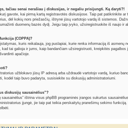
, tačiau senai nerašiau į diskusijas, ir negaliu prisijungti. Ką daryti?!
kurį gavote, kai pirmą kartą registravotės diskusijose. Taip pat patikrinkite ar t
orius, dėl kokių nors priežasčių, ištrynė jūsų vartotojo vardą iš sistemos. Dažn
umažinti duomenų bazės dydį. Jeigu taip įvyko, užsiregistruokite iš naujo ir a
funkcija (COPPA)?
statymas, kuris reikalauja, jog puslapiai, kurie renka informaciją iš asmenų ne
, kad tai galioja ir jums, kaip bandančiam užsiregistruoti, kreipkitės pagalbos 
švardinti apačioje.
uoti?
tratorius užblokavo jūsų IP adresą arba uždraudė vartotojo vardą, kuriuo bandote
oti, kodėl taip buvo padaryta, susisiekite su diskusijų administratoriumi.
sus diskusijų sausainėlius”?
jų sausainėlius” ištrina visus phpBB programinės įrangos sukurtus sausainėlius
inistratorius įjungė, jie taip pat teikia perskaitytų pranešimų sekimo funkciją.
lbėti.