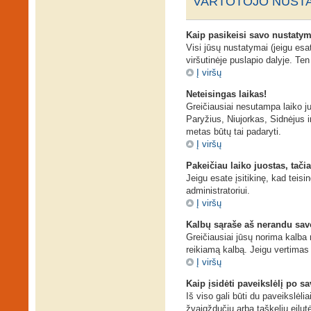
VARTOTOJO NUSTA
Kaip pasikeisi savo nustaty
Visi jūsų nustatymai (jeigu es
viršutinėje puslapio dalyje. Te
Į viršų
Neteisingas laikas!
Greičiausiai nesutampa laiko juo
Paryžius, Niujorkas, Sidnėjus ir 
metas būtų tai padaryti.
Į viršų
Pakeičiau laiko juostas, tačia
Jeigu esate įsitikinę, kad teisi
administratoriui.
Į viršų
Kalbų sąraše aš nerandu sav
Greičiausiai jūsų norima kalba n
reikiamą kalbą. Jeigu vertimas 
Į viršų
Kaip įsidėti paveikslėlį po s
Iš viso gali būti du paveikslėli
žvaigždučių arba taškelių eilut