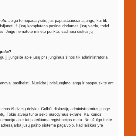
metu
. Jeigu to nepadarysite, jus paprasčiausiai atjungs, kai tik
sijungti iš jūsų kompiuterio pasinaudodamas jūsų vardu, todėl
les. Jeigu nematote minėto punkto, vadinasi diskusijų
ąraše?
igu jį įjungsite apie jūsų prisijungimus žinos tik administratoriai,
vai pasikeisti. Nueikite į prisijungimo langą ir paspauskite ant
ti vienas iš dviejų dalykų. Galbūt diskusijų administratorius įjungė
ų. Tokiu atveju turite sekti nurodymus ekrane. Kai kurios
formacija apie tai pateikiama registracijos metu. Ne už ilgo turite
to adresą arba jūsų pašto sistema pagalvojo, kad laiškas yra