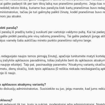
ai galite padaryti tik per tam tikrą laiką nuo pranešimo parašymo. Jeigu kas n
nedidelį teksto bloką, kuriame bus parašyta kiek kartų pranešimas buvo reda
nistratorius, tačiau jie turi galimybę palikti žinutę, kodėl pranešimas buvo red
s nors jau atsakė.
dėti parašą?
 parašą iš pradžių turite jį susikurti per vartotojo valdymo pultą. Kai tai pad
t galite pridėti parašą prie visų rašomų pranešimų. Tai galite padaryti įjungę 
mėjus varnelę šalia aukščiau minėto punkto pranešimo rašymo lange.
 redaguojate naujos temos pirmąją žinutę), apačioje turėtumėte matyti kortelę
žių įrašykite apklausos pavadinimą, toliau įrašykite bent du apklausos atsaky
 naujoje eilutėje). Taip pat, pasinaudoję parametru “Atsakymų variantų skaičius
metu, dienų skaičių, kiek tęsis apklausa (0 reiškia niekada nesibaigiančią apkla
oje iš naujo.
au apklausos atsakymų variantų?
o diskusijų administratorius. Susisiekite su juo, jeigu manote, kad jums reiki
apklausą?
ali redaguoti tik tas, kuris ją sukūrė, moderatoriai arba administratoriai. No