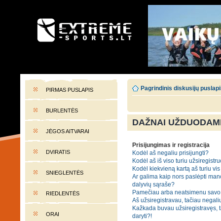
EXTREME-SPORTS.LT
Lietuvos extremalaus sporto portalas
Pagrindinis diskusijų puslap
PIRMAS PUSLAPIS
BURLENTĖS
DAŽNAI UŽDUODAMI
JĖGOS AITVARAI
Prisijungimas ir registracija
DVIRATIS
Kodėl aš negaliu prisijungti?
Kodėl aš iš viso turiu užsiregistru
Kodėl kiekvieną kartą aš turiu vis 
SNIEGLENTĖS
Ar galima kaip nors paslėpti man
dalyvių sąraše?
Pamečiau arba neatsimenu savo 
RIEDLENTĖS
Aš užsiregistravau, tačiau negaliu
Kažkada buvau užsiregistravęs, tač
ORAI
daryti?!