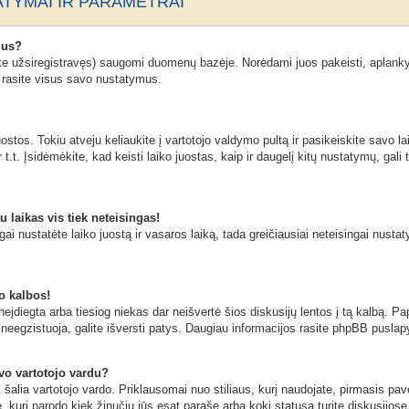
TYMAI IR PARAMETRAI
mus?
ate užsiregistravęs) saugomi duomenų bazėje. Norėdami juos pakeisti, aplanky
n rasite visus savo nustatymus.
stos. Tokiu atveju keliaukite į vartotojo valdymo pultą ir pasikeiskite savo lai
t.t. Įsidėmėkite, kad keisti laiko juostas, kaip ir daugelį kitų nustatymų, gali t
u laikas vis tiek neteisingas!
ngai nustatėte laiko juostą ir vasaros laiką, tada greičiausiai neteisingai nusta
o kalbos!
eįdiegta arba tiesiog niekas dar neišvertė šios diskusijų lentos į tą kalbą. Pa
neegzistuoja, galite išversti patys. Daugiau informacijos rasite phpBB puslapy
avo vartotojo vardu?
ai šalia vartotojo vardo. Priklausomai nuo stiliaus, kurį naudojate, pirmasis pa
ė, kuri parodo kiek žinučių jūs esat parašę arba kokį statusą turite diskusijose