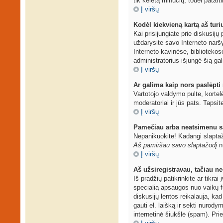
tik keletą minučių, todėl patarti
Į viršų
Kodėl kiekvieną kartą aš turiu
Kai prisijungiate prie diskusij
uždarysite savo Interneto narš
Interneto kavinėse, bibliotekos
administratorius išjungė šią ga
Į viršų
Ar galima kaip nors paslėpti
Vartotojo valdymo pulte, kortel
moderatoriai ir jūs pats. Tapsit
Į viršų
Pamečiau arba neatsimenu s
Nepanikuokite! Kadangi slaptaž
Aš pamiršau savo slaptažodį
nu
Į viršų
Aš užsiregistravau, tačiau neg
Iš pradžių patikrinkite ar tikrai
specialią apsaugos nuo vaikų f
diskusijų lentos reikalauja, kad
gauti el. laišką ir sekti nurod
internetinė šiukšlė (spam). Prie