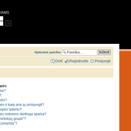
RIAMS
Išplėstinė paieška
DUK
Registruotis
Prisijungti
rupės
iai?
?
upės?
ės ir kaip prie jų prisijungti?
grupės lyderiu?
pės rodomos skirtinga spalva?
vartotojų grupė”?
“Komanda”?