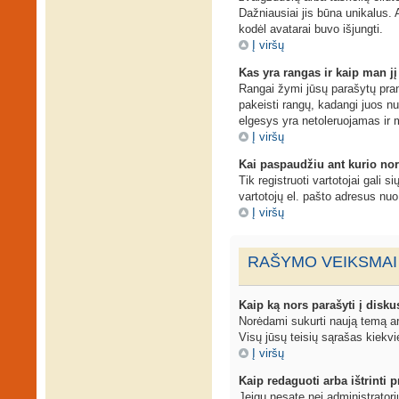
Dažniausiai jis būna unikalus. A
kodėl avatarai buvo išjungti.
Į viršų
Kas yra rangas ir kaip man jį
Rangai žymi jūsų parašytų prane
pakeisti rangų, kadangi juos n
elgesys yra netoleruojamas ir 
Į viršų
Kai paspaudžiu ant kurio nor
Tik registruoti vartotojai gali 
vartotojų el. pašto adresus nu
Į viršų
RAŠYMO VEIKSMAI
Kaip ką nors parašyti į disku
Norėdami sukurti naują temą ar
Visų jūsų teisių sąrašas kiekvi
Į viršų
Kaip redaguoti arba ištrinti
Jeigu nesate nei administrator