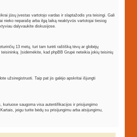
ikrai jūsų įvestas vartotojo vardas ir slaptažodis yra teisingi. Gali
ai nieko neparašę arba ilgą laiką neaktyvūs vartotojai tiesiog
ktyviau dalyvaukite diskusijose.
turinčių 13 metų, turi tam turėti raštišką tėvų ar globėjų
į teisininką. Įsidėmėkite, kad phpBB Grupė neteikia jokių teisinių
 užsiregistruoti. Taip pat jis galėjo apskritai išjungti
, kuriuose saugoma visa autentifikacijos ir prisijungimo
 Kartais, jeigu turite bėdų su prisijungimu arba atsijungimu,