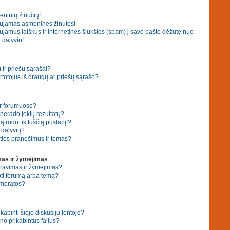
eninių žinučių!
ujamas asmenines žinutes!
amus laiškus ir internetines šiukšles (spam) į savo pašto dėžutę nuo
 dalyvio!
ir priešų sąrašai?
 vartotojus iš draugų ar priešų sąrašo?
ar forumuose?
erado jokių rezultatų?
 rodo tik tuščią puslapį!?
ų dalyvių?
ties pranešimus ir temas?
as ir žymėjimas
eravimas ir žymėjimas?
ti forumą arba temą?
umeratos?
ikabinti šioje diskusijų lentoje?
no prikabintus failus?