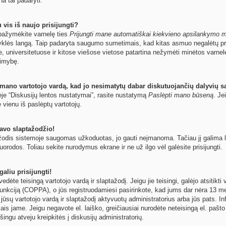
na tai padaryti.
 vis iš naujo prisijungti?
ų pažymėkite varnelę ties
Prijungti mane automatiškai kiekvieno apsilankymo 
yklės langą. Taip padaryta saugumo sumetimais, kad kitas asmuo negalėtų pri
e, universitetuose ir kitose viešose vietose patartina nežymėti minėtos varne
limybę.
 mano vartotojo vardą, kad jo nesimatytų dabar diskutuojančių dalyvių s
ėje “Diskusijų lentos nustatymai”, rasite nustatymą
Paslėpti mano būseną
. Je
e vienu iš paslėptų vartotojų.
avo slaptažodžio!
odis sistemoje saugomas užkoduotas, jo gauti neįmanoma. Tačiau jį galima leng
orodos. Toliau sekite nurodymus ekrane ir ne už ilgo vėl galėsite prisijungti.
aliu prisijungti!
 įvedėte teisingą vartotojo vardą ir slaptažodį. Jeigu jie teisingi, galėjo atsitik
unkciją (COPPA), o jūs registruodamiesi pasirinkote, kad jums dar nėra 13 met
 jūsų vartotojo vardą ir slaptažodį aktyvuotų administratorius arba jūs pats. In
ymais jame. Jeigu negavote el. laiško, greičiausiai nurodėte neteisingą el. paš
šingu atveju kreipkitės į diskusijų administratorių.