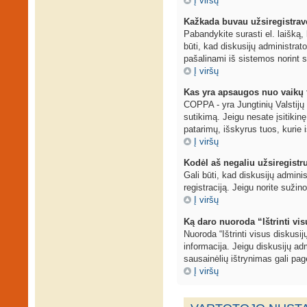
Į viršų
Kažkada buvau užsiregistravęs
Pabandykite surasti el. laišką, 
būti, kad diskusijų administrat
pašalinami iš sistemos norint s
Į viršų
Kas yra apsaugos nuo vaikų 
COPPA - yra Jungtinių Valstijų į
sutikimą. Jeigu nesate įsitikinę
patarimų, išskyrus tuos, kurie i
Į viršų
Kodėl aš negaliu užsiregistr
Gali būti, kad diskusijų adminis
registraciją. Jeigu norite sužin
Į viršų
Ką daro nuoroda “Ištrinti vi
Nuoroda “Ištrinti visus diskusi
informacija. Jeigu diskusijų adm
sausainėlių ištrynimas gali page
Į viršų