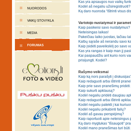
Kas yra apsaugos nuo vaikų fun
Kodėl aš negaliu užsiregistruoti?
NUORODOS
Ką daro nuoroda “Ištrinti visus di
VAIKŲ STOVYKLA
Vartotojo nustatymai ir paramet
Kaip pasikeisi savo nustatymus?
Neteisingas laikas!
MEDIA
Pakeičiau laiko juostas, tačiau lai
Kalbų sąraše aš nerandu savo ka
FORUMAS
Kaip įsidėti paveikslėlį po savo v
Kas yra rangas ir kaip man jį pasi
Kai paspaudžiu ant kurio nors va
prisijungti. Kodėl?
Rašymo veiksmai
Kaip ką nors parašyti į diskusijas
Kaip redaguoti arba ištrinti pran
Kaip prie savo pranešimų pridėti
Kaip sukurti apklausą?
Kodėl negaliu pridėti daugiau a
Kaip redaguoti arba ištrinti apkl
Kodėl negaliu patekti į kai kuriu
Kodėl negaliu prikabinti failų?
Kodėl aš gavau perspėjimą?
Kaip raportuoti apie neteisingus
Ką daro mygtukas “Išsaugoti” p
Kodėl mano pranešimas turi būti p