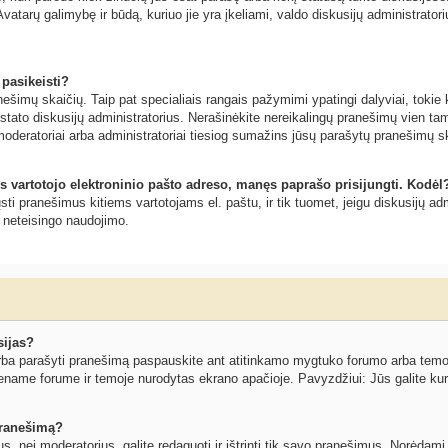
vatarų galimybę ir būdą, kuriuo jie yra įkeliami, valdo diskusijų administratoriu
 pasikeisti?
šimų skaičių. Taip pat specialiais rangais pažymimi ypatingi dalyviai, tokie ka
ustato diskusijų administratorius. Nerašinėkite nereikalingų pranešimų vien 
moderatoriai arba administratoriai tiesiog sumažins jūsų parašytų pranešimų s
s vartotojo elektroninio pašto adreso, manęs paprašo prisijungti. Kodėl
siųsti pranešimus kitiems vartotojams el. paštu, ir tik tuomet, jeigu diskusijų
o neteisingo naudojimo.
sijas?
ba parašyti pranešimą paspauskite ant atitinkamo mygtuko forumo arba temos l
ename forume ir temoje nurodytas ekrano apačioje. Pavyzdžiui: Jūs galite kurti
 pranešimą?
ius, nei moderatorius, galite redaguoti ir ištrinti tik savo pranešimus. Norėd