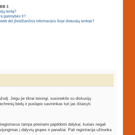
pBB 3
ijų lentą?
ra galimybės X?
ekti dėl įžeidžiančios informacijos šioje diskusijų lentoje?
žodį. Jeigu jie tikrai teisingi, susisiekite su diskusijų
echninių bėdų ir puslapio savininkas turi jas ištaisyti.
iregistravus tampa prieinami papildomi dalykai, kuriais negali
ijungimas į dalyvių grupes ir panašiai. Pati registracija užtrunka