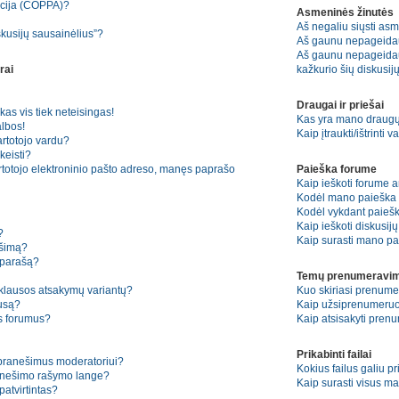
kcija (COPPA)?
Asmeninės žinutės
Aš negaliu siųsti asm
skusijų sausainėlius”?
Aš gaunu nepageida
Aš gaunu nepageidauj
rai
kažkurio šių diskusijų
Draugai ir priešai
kas vis tiek neteisingas!
Kas yra mano draugų 
lbos!
Kaip įtraukti/ištrinti
artotojo vardu?
keisti?
rtotojo elektroninio pašto adreso, manęs paprašo
Paieška forume
Kaip ieškoti forume 
Kodėl mano paieška n
Kodėl vykdant paiešką
Kaip ieškoti diskusij
?
Kaip surasti mano pa
ešimą?
 parašą?
Temų prenumeravim
pklausos atsakymų variantų?
Kuo skiriasi prenum
ausą?
Kaip užsiprenumeruo
os forumus?
Kaip atsisakyti pren
Prikabinti failai
 pranešimus moderatoriui?
Kokius failus galiu pr
ranešimo rašymo lange?
Kaip surasti visus ma
atvirtintas?