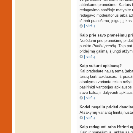
atitinkamo pranešimo. Kartais t
redagavimo apačioje matysite 
redagavo moderatorius arba admi
ištrinti pranešimo, jeigu į jį ka
Į viršų
Kaip prie savo pranešimų pri
Norėdami prie pranešimų pridėti
punkto
Pridėti parašą
. Taip pa
pridėjimą galimą išjungti atžy
Į viršų
Kaip sukurti apklausą?
Kai pradedate naują temą (arba
teisių kurti apklausas. Iš prad
atsakymo variantą reikia rašyti
pasirinkti vartotojas apklausos 
savo balsą ir dalyvauti apklaus
Į viršų
Kodėl negaliu pridėti daugi
Atsakymų variantų limitą nustat
Į viršų
Kaip redaguoti arba ištrinti 
Kaip ir pranešimus, apklausą g