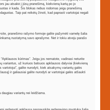
ors jau atsakė į jūsų pranešimą, kiekvieną kartą po jo
guotas ir kada. Šis blokas nebus rodomas jeigu pranešimą
aguotas. Taip pat reikėtų žinoti, kad paprasti vartotojai negali
arysite, pranešimo rašymo formoje galite pažymėti varnelę šalia
atitinkamą nustatymą savo aprašyme. Net ir tokiu atveju parašo
 “Apklausos kūrimas”. Jeigu jos nematote, vadinasi neturite
mų variantus, už kuriuos balsuos apklausos dalyviai (kiekvieną
 vartotojui”, galite nurodyti, kiek atsakymų variantų galės
usą) ir galiausiai galite nurodyti ar vartotojai galės atšaukti
a daugiau variantų nei leidžiama.
rėdami redaguoti apklausą paspauskite redagavimo mygtuką šalia