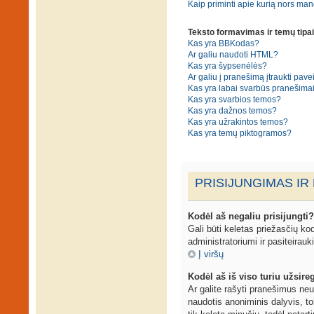
Kaip priminti apie kurią nors ma
Teksto formavimas ir temų tipai
Kas yra BBKodas?
Ar galiu naudoti HTML?
Kas yra šypsenėlės?
Ar galiu į pranešimą įtraukti pavei
Kas yra labai svarbūs pranešima
Kas yra svarbios temos?
Kas yra dažnos temos?
Kas yra užrakintos temos?
Kas yra temų piktogramos?
PRISIJUNGIMAS IR
Kodėl aš negaliu prisijungti?
Gali būti keletas priežasčių kodė
administratoriumi ir pasiteirauk
Į viršų
Kodėl aš iš viso turiu užsireg
Ar galite rašyti pranešimus neu
naudotis anoniminis dalyvis, to