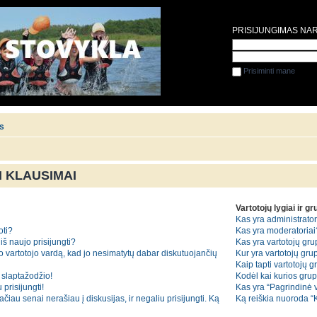
PRISIJUNGIMAS NA
Prisiminti mane
is
 KLAUSIMAI
Vartotojų lygiai ir g
Kas yra administrator
oti?
Kas yra moderatoriai
iš naujo prisijungti?
Kas yra vartotojų gr
o vartotojo vardą, kad jo nesimatytų dabar diskutuojančių
Kur yra vartotojų grup
Kaip tapti vartotojų 
slaptažodžio!
Kodėl kai kurios gru
 prisijungti!
Kas yra “Pagrindinė 
iau senai nerašiau į diskusijas, ir negaliu prisijungti. Ką
Ką reiškia nuoroda 