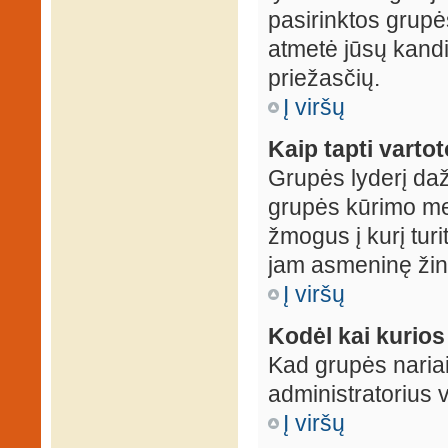
pasirinktos grupės
atmetė jūsų kandid
priežasčių.
Į viršų
Kaip tapti varto
Grupės lyderį daž
grupės kūrimo met
žmogus į kurį turi
jam asmeninę žin
Į viršų
Kodėl kai kurio
Kad grupės nariai
administratorius v
Į viršų