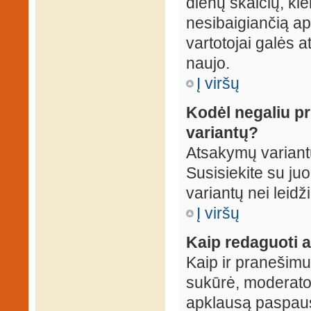
dienų skaičių, ki
nesibaigiančią apk
vartotojai galės a
naujo.
Į viršų
Kodėl negaliu p
variantų?
Atsakymų variantų
Susisiekite su ju
variantų nei leidž
Į viršų
Kaip redaguoti a
Kaip ir pranešimus
sukūrė, moderator
apklausą paspaus