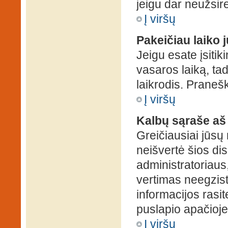
jeigu dar neužsire
Į viršų
Pakeičiau laiko j
Jeigu esate įsitiki
vasaros laiką, ta
laikrodis. Pranešk
Į viršų
Kalbų sąraše aš
Greičiausiai jūsų
neišvertė šios dis
administratoriaus,
vertimas neegzist
informacijos rasi
puslapio apačioje
Į viršų