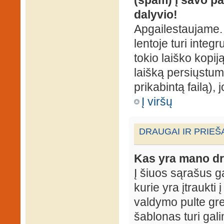
dalyvio!
Apgailestaujame. 
lentoje turi integ
tokio laiško kopij
laišką persiųstum
prikabintą failą),
Į viršų
DRAUGAI IR PRIEŠ
Kas yra mano dr
Į šiuos sąrašus gal
kurie yra įtraukti
valdymo pulte gr
šablonas turi gal