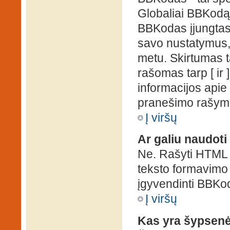
Globaliai BBKodą g
BBKodas įjungtas, p
savo nustatymus,
metu. Skirtumas 
rašomas tarp [ ir 
informacijos apie
pranešimo rašymo
Į viršų
Ar galiu naudot
Ne. Rašyti HTML k
teksto formavimo
įgyvendinti BBKo
Į viršų
Kas yra šypsen