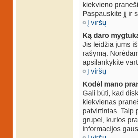
kiekvieno praneš
Paspauskite jį ir
Į viršų
Ką daro mygtuka
Jis leidžia jums i
rašymą. Norėdami
apsilankykite var
Į viršų
Kodėl mano prane
Gali būti, kad dis
kiekvienas praneš
patvirtintas. Taip
grupei, kurios pra
informacijos gausi
Į viršų