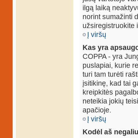
ilgą laiką neaktyv
norint sumažinti 
užsiregistruokite 
Į viršų
Kas yra apsaugo
COPPA - yra Jungti
puslapiai, kurie 
turi tam turėti ra
įsitikinę, kad tai
kreipkitės pagalb
neteikia jokių tei
apačioje.
Į viršų
Kodėl aš negaliu