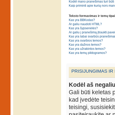
Kodėl mano pranešimas turi būti p
Kaip priminti apie kurią nors ma
Teksto formavimas ir temų tipai
Kas yra BBKodas?
Ar galiu naudoti HTML?
Kas yra šypsenėlės?
Ar galiu į pranešimą įtraukti pavei
Kas yra labai svarbūs pranešima
Kas yra svarbios temos?
Kas yra dažnos temos?
Kas yra užrakintos temos?
Kas yra temų piktogramos?
PRISIJUNGIMAS IR
Kodėl aš negaliu
Gali būti keletas p
kad įvedėte teisin
teisingi, susisieki
pasiteiraukite ar 