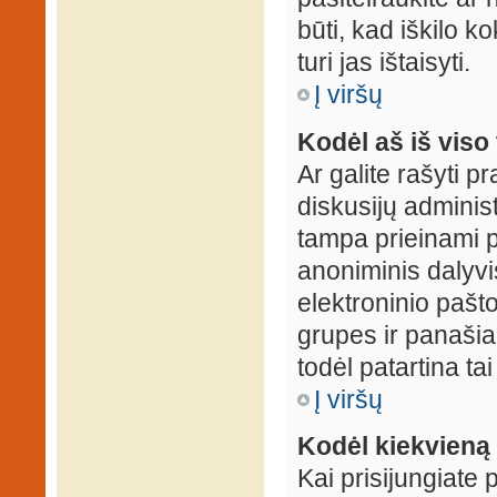
būti, kad iškilo k
turi jas ištaisyti.
Į viršų
Kodėl aš iš viso 
Ar galite rašyti 
diskusijų administ
tampa prieinami p
anoniminis dalyvis
elektroninio pašt
grupes ir panašiai
todėl patartina tai
Į viršų
Kodėl kiekvieną k
Kai prisijungiate 