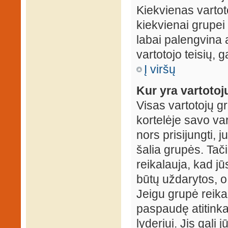
Kiekvienas vartot
kiekvienai grupei 
labai palengvina a
vartotojo teisių, g
Į viršų
Kur yra vartotojų
Visas vartotojų g
kortelėje savo var
nors prisijungti,
šalia grupės. Tač
reikalauja, kad jū
būtų uždarytos, o
Jeigu grupė reika
paspaudę atitink
lyderiui. Jis gali 