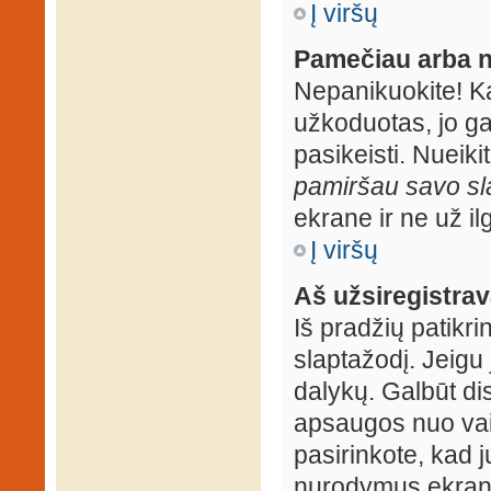
Į viršų
Pamečiau arba n
Nepanikuokite! K
užkoduotas, jo ga
pasikeisti. Nueiki
pamiršau savo sl
ekrane ir ne už ilg
Į viršų
Aš užsiregistrava
Iš pradžių patikrin
slaptažodį. Jeigu j
dalykų. Galbūt dis
apsaugos nuo vai
pasirinkote, kad j
nurodymus ekrane.