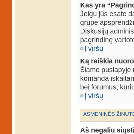
Kas yra “Pagrin
Jeigu jūs esate d
grupė apsprendžia
Diskusijų administ
pagrindinę vartot
Į viršų
Ką reiškia nuo
Šiame puslapyje r
komandą įskaitant
bei forumus, kuri
Į viršų
ASMENINĖS ŽINUT
Aš negaliu siųst