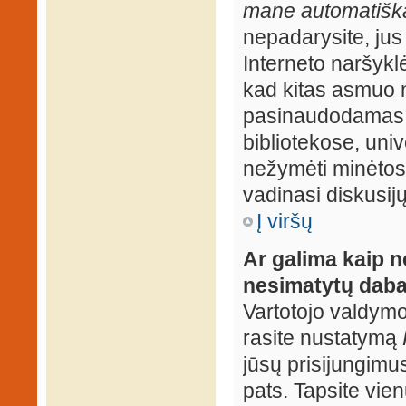
mane automatiška
nepadarysite, jus
Interneto naršyk
kad kitas asmuo n
pasinaudodamas j
bibliotekose, univ
nežymėti minėtos
vadinasi diskusij
Į viršų
Ar galima kaip n
nesimatytų daba
Vartotojo valdymo 
rasite nustatymą
jūsų prisijungimus
pats. Tapsite vien