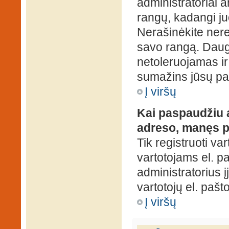
administratoriai a
rangų, kadangi ju
Nerašinėkite ner
savo rangą. Daug
netoleruojamas ir
sumažins jūsų pa
Į viršų
Kai paspaudžiu a
adreso, manęs p
Tik registruoti va
vartotojams el. paš
administratorius 
vartotojų el. paš
Į viršų