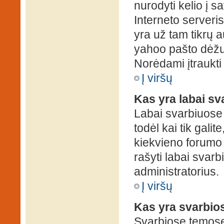
nurodyti kelio į s
Interneto serveris)
yra už tam tikrų 
yahoo pašto dėžuč
Norėdami įtraukti
Į viršų
Kas yra labai s
Labai svarbiuose
todėl kai tik galit
kiekvieno forumo v
rašyti labai svar
administratorius.
Į viršų
Kas yra svarbio
Svarbiose temose 