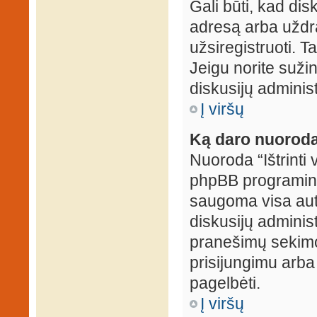
Gali būti, kad dis
adresą arba uždr
užsiregistruoti. Ta
Jeigu norite sužin
diskusijų administ
Į viršų
Ką daro nuoroda 
Nuoroda “Ištrinti 
phpBB programinė
saugoma visa auten
diskusijų administr
pranešimų sekimo 
prisijungimu arba
pagelbėti.
Į viršų