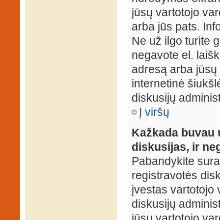
jūsų vartotojo var
arba jūs pats. Inf
Ne už ilgo turite 
negavote el. laišk
adresą arba jūsų 
internetinė šiukšl
diskusijų administ
Į viršų
Kažkada buvau už
diskusijas, ir ne
Pabandykite surast
registravotės disku
įvestas vartotojo 
diskusijų administ
jūsų vartotojo va