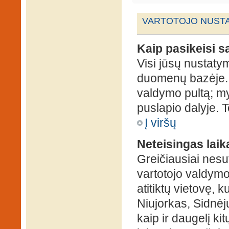
VARTOTOJO NUSTA
Kaip pasikeisi 
Visi jūsų nustaty
duomenų bazėje. N
valdymo pultą; my
puslapio dalyje. 
Į viršų
Neteisingas laik
Greičiausiai nesut
vartotojo valdymo 
atitiktų vietovę, 
Niujorkas, Sidnėjus
kaip ir daugelį kit