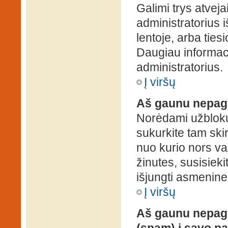
Galimi trys atveja
administratorius 
lentoje, arba ties
Daugiau informaci
administratorius.
Į viršų
Aš gaunu nepag
Norėdami užblokuo
sukurkite tam ski
nuo kurio nors va
žinutes, susisieki
išjungti asmenine
Į viršų
Aš gaunu nepage
(spam) į savo pa