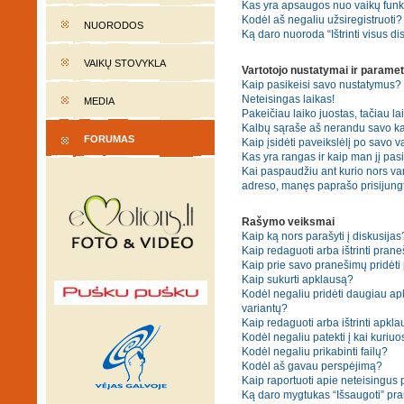
Kas yra apsaugos nuo vaikų fun
Kodėl aš negaliu užsiregistruoti?
NUORODOS
Ką daro nuoroda “Ištrinti visus di
VAIKŲ STOVYKLA
Vartotojo nustatymai ir paramet
Kaip pasikeisi savo nustatymus?
Neteisingas laikas!
MEDIA
Pakeičiau laiko juostas, tačiau lai
Kalbų sąraše aš nerandu savo ka
FORUMAS
Kaip įsidėti paveikslėlį po savo v
Kas yra rangas ir kaip man jį pasi
Kai paspaudžiu ant kurio nors var
adreso, manęs paprašo prisijungt
Rašymo veiksmai
Kaip ką nors parašyti į diskusijas
Kaip redaguoti arba ištrinti pran
Kaip prie savo pranešimų pridėti
Kaip sukurti apklausą?
Kodėl negaliu pridėti daugiau a
variantų?
Kaip redaguoti arba ištrinti apkl
Kodėl negaliu patekti į kai kuriu
Kodėl negaliu prikabinti failų?
Kodėl aš gavau perspėjimą?
Kaip raportuoti apie neteisingus
Ką daro mygtukas “Išsaugoti” p