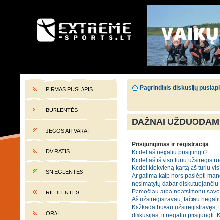
EXTREME-SPORTS.LT
Lietuvos extremalaus sporto portalas
Pagrindinis diskusijų puslap
PIRMAS PUSLAPIS
BURLENTĖS
DAŽNAI UŽDUODAMI
JĖGOS AITVARAI
Prisijungimas ir registracija
DVIRATIS
Kodėl aš negaliu prisijungti?
Kodėl aš iš viso turiu užsiregistru
Kodėl kiekvieną kartą aš turiu vis 
SNIEGLENTĖS
Ar galima kaip nors paslėpti mano
nesimatytų dabar diskutuojančių
Pamečiau arba neatsimenu savo 
RIEDLENTĖS
Aš užsiregistravau, tačiau negaliu
Kažkada buvau užsiregistravęs, t
ORAI
diskusijas, ir negaliu prisijungti. 