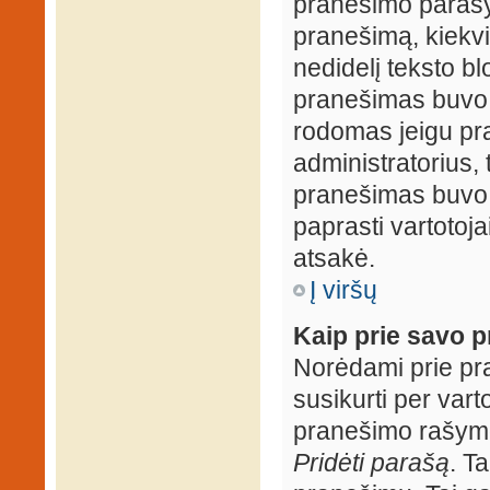
pranešimo parašy
pranešimą, kiekv
nedidelį teksto b
pranešimas buvo 
rodomas jeigu pr
administratorius, t
pranešimas buvo r
paprasti vartotojai
atsakė.
Į viršų
Kaip prie savo p
Norėdami prie pran
susikurti per vart
pranešimo rašymo
Pridėti parašą
. T