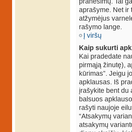
pranešimų. Tai ga
aprašyme. Net ir 
atžymėjus varnel
rašymo lange.
Į viršų
Kaip sukurti ap
Kai pradedate na
pirmąją žinutę), 
kūrimas”. Jeigu jo
apklausas. Iš pra
įrašykite bent du
balsuos apklausos
rašyti naujoje eil
“Atsakymų variantų
atsakymų variantų