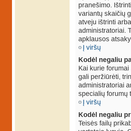
pranešimo. Ištrin
variantų skaičių 
atveju ištrinti ar
administratoriai.
apklausos atsakym
Į viršų
Kodėl negaliu pa
Kai kurie forumai 
gali peržiūrėti, tr
administratoriai a
specialių forumų t
Į viršų
Kodėl negaliu pri
Teisės failų prik