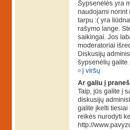
Šypsenėlės yra ma
naudojami norint i
tarpu :( yra liūd
rašymo lange. Ste
saikingai. Jos la
moderatoriai išre
Diskusijų administ
šypsenėlių galit
Į viršų
Ar galiu į praneš
Taip, jūs galite į
diskusijų administ
galite įkelti ties
reikės nurodyti kel
http://www.pavyzd