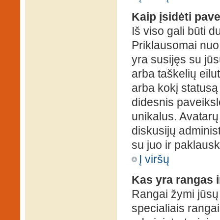
Kaip įsidėti pav
Iš viso gali būti d
Priklausomai nuo s
yra susijęs su jū
arba taškelių eilu
arba kokį statusą 
didesnis paveiksl
unikalus. Avatarų 
diskusijų administ
su juo ir paklausk
Į viršų
Kas yra rangas i
Rangai žymi jūsų 
specialiais rangai