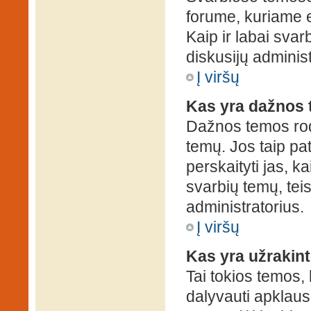
forume, kuriame 
Kaip ir labai sva
diskusijų administ
Į viršų
Kas yra dažnos
Dažnos temos rod
temų. Jos taip pa
perskaityti jas, ka
svarbių temų, tei
administratorius.
Į viršų
Kas yra užrakin
Tai tokios temos, 
dalyvauti apklauso