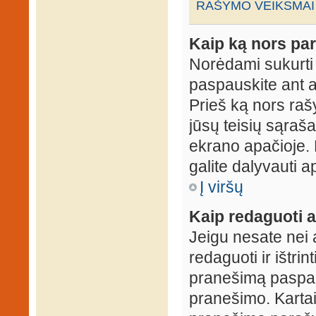
RAŠYMO VEIKSMAI
Kaip ką nors par
Norėdami sukurti
paspauskite ant 
Prieš ką nors rašy
jūsų teisių sąraš
ekrano apačioje. 
galite dalyvauti ap
Į viršų
Kaip redaguoti a
Jeigu nesate nei 
redaguoti ir ištri
pranešimą paspau
pranešimo. Kartais