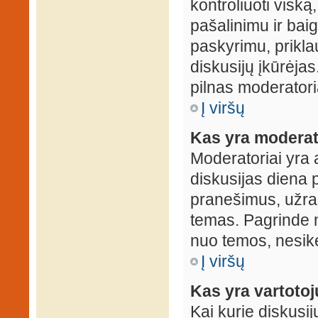
kontroliuoti viską
pašalinimu ir baig
paskyrimu, prikla
diskusijų įkūrėjas
pilnas moderator
Į viršų
Kas yra moderat
Moderatoriai yra 
diskusijas diena p
pranešimus, užrakin
temas. Pagrinde m
nuo temos, nesikei
Į viršų
Kas yra vartoto
Kai kurie diskusij