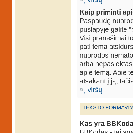
Kaip priminti ap
Paspaudę nuorodą
puslapyje galite "
Visi pranešimai t
pati tema atsidur
nuorodos nematote
arba nepasiektas 
apie temą. Apie te
atsakant į ją, tači
Į viršų
TEKSTO FORMAVIMA
Kas yra BBKod
BBKodas - tai sp