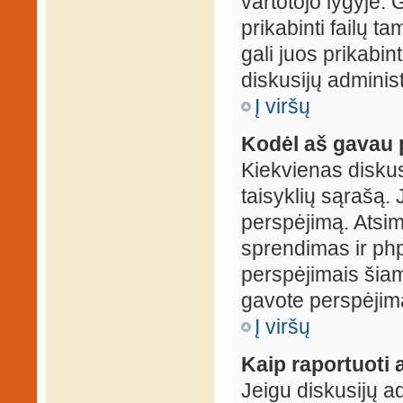
vartotojo lygyje. 
prikabinti failų t
gali juos prikabint
diskusijų administ
Į viršų
Kodėl aš gavau 
Kiekvienas diskus
taisyklių sąrašą. 
perspėjimą. Atsimi
sprendimas ir ph
perspėjimais šiam
gavote perspėjimą
Į viršų
Kaip raportuoti
Jeigu diskusijų ad