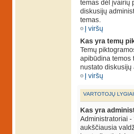
temas dėl įvairių
diskusijų administ
temas.
Į viršų
Kas yra temų p
Temų piktogramos 
apibūdina temos 
nustato diskusijų 
Į viršų
VARTOTOJŲ LYGIAI
Kas yra administ
Administratoriai 
aukščiausia valdž