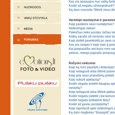
Kas yra apsaugos nuo vaikų fun
Kodėl aš negaliu užsiregistruoti?
NUORODOS
Ką daro nuoroda “Ištrinti visus di
VAIKŲ STOVYKLA
Vartotojo nustatymai ir paramet
Kaip pasikeisi savo nustatymus?
Neteisingas laikas!
MEDIA
Pakeičiau laiko juostas, tačiau lai
Kalbų sąraše aš nerandu savo ka
FORUMAS
Kaip įsidėti paveikslėlį po savo v
Kas yra rangas ir kaip man jį pasi
Kai paspaudžiu ant kurio nors var
adreso, manęs paprašo prisijungt
Rašymo veiksmai
Kaip ką nors parašyti į diskusijas
Kaip redaguoti arba ištrinti pran
Kaip prie savo pranešimų pridėti
Kaip sukurti apklausą?
Kodėl negaliu pridėti daugiau a
variantų?
Kaip redaguoti arba ištrinti apkl
Kodėl negaliu patekti į kai kuriu
Kodėl negaliu prikabinti failų?
Kodėl aš gavau perspėjimą?
Kaip raportuoti apie neteisingus
Ką daro mygtukas “Išsaugoti” p