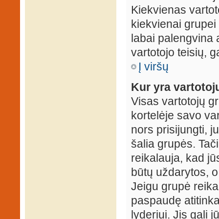
Kiekvienas vartot
kiekvienai grupei 
labai palengvina a
vartotojo teisių, g
Į viršų
Kur yra vartotojų
Visas vartotojų g
kortelėje savo var
nors prisijungti,
šalia grupės. Tač
reikalauja, kad jū
būtų uždarytos, o
Jeigu grupė reika
paspaudę atitink
lyderiui. Jis gali 