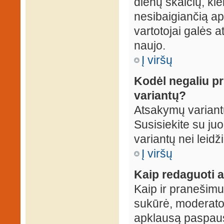
dienų skaičių, ki
nesibaigiančią apk
vartotojai galės a
naujo.
Į viršų
Kodėl negaliu p
variantų?
Atsakymų variantų
Susisiekite su ju
variantų nei leidž
Į viršų
Kaip redaguoti a
Kaip ir pranešimus
sukūrė, moderator
apklausą paspaus