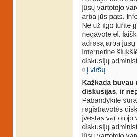
jūsų vartotojo var
arba jūs pats. Inf
Ne už ilgo turite 
negavote el. laišk
adresą arba jūsų 
internetinė šiukšl
diskusijų administ
Į viršų
Kažkada buvau už
diskusijas, ir ne
Pabandykite surast
registravotės disku
įvestas vartotojo 
diskusijų administ
jūsų vartotojo va