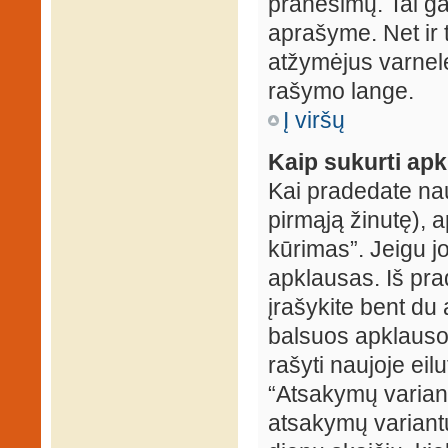
pranešimų. Tai ga
aprašyme. Net ir 
atžymėjus varnel
rašymo lange.
Į viršų
Kaip sukurti ap
Kai pradedate na
pirmąją žinutę), 
kūrimas”. Jeigu jo
apklausas. Iš pra
įrašykite bent du
balsuos apklausos
rašyti naujoje eil
“Atsakymų variantų
atsakymų variantų