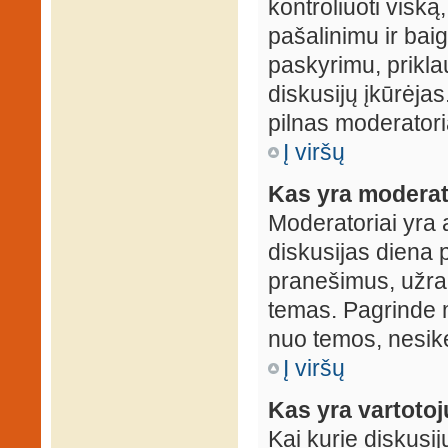
kontroliuoti viską
pašalinimu ir baig
paskyrimu, prikla
diskusijų įkūrėjas
pilnas moderator
Į viršų
Kas yra moderat
Moderatoriai yra 
diskusijas diena p
pranešimus, užrakin
temas. Pagrinde m
nuo temos, nesikei
Į viršų
Kas yra vartoto
Kai kurie diskusij