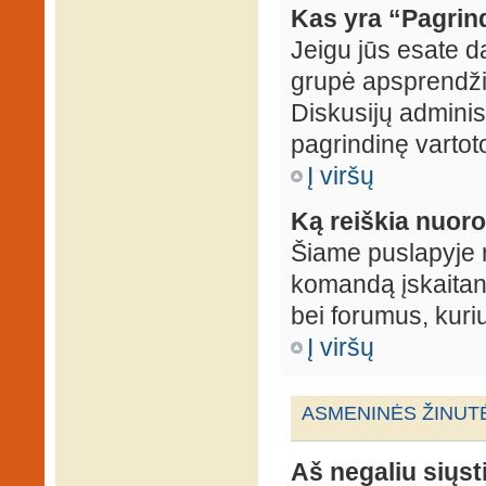
Kas yra “Pagrin
Jeigu jūs esate d
grupė apsprendžia
Diskusijų administ
pagrindinę vartot
Į viršų
Ką reiškia nuo
Šiame puslapyje r
komandą įskaitant
bei forumus, kuri
Į viršų
ASMENINĖS ŽINUT
Aš negaliu siųst