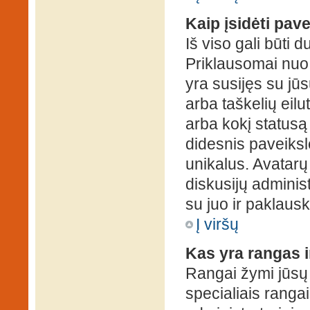
Kaip įsidėti pav
Iš viso gali būti d
Priklausomai nuo s
yra susijęs su jū
arba taškelių eilu
arba kokį statusą 
didesnis paveiksl
unikalus. Avatarų 
diskusijų administ
su juo ir paklausk
Į viršų
Kas yra rangas i
Rangai žymi jūsų 
specialiais rangai