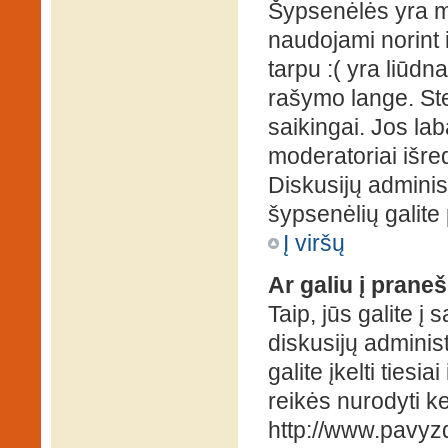
Šypsenėlės yra ma
naudojami norint i
tarpu :( yra liūd
rašymo lange. Ste
saikingai. Jos la
moderatoriai išre
Diskusijų administ
šypsenėlių galit
Į viršų
Ar galiu į praneš
Taip, jūs galite į
diskusijų administ
galite įkelti ties
reikės nurodyti kel
http://www.pavyzd