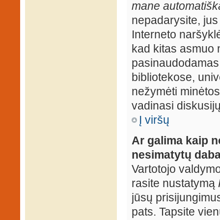
mane automatiška
nepadarysite, jus
Interneto naršyk
kad kitas asmuo n
pasinaudodamas j
bibliotekose, univ
nežymėti minėtos
vadinasi diskusij
Į viršų
Ar galima kaip n
nesimatytų daba
Vartotojo valdymo 
rasite nustatymą
jūsų prisijungimus
pats. Tapsite vien