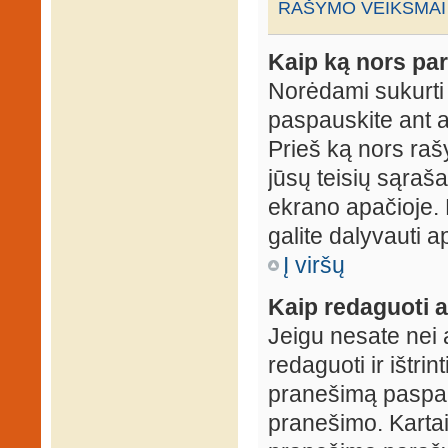
RAŠYMO VEIKSMAI
Kaip ką nors par
Norėdami sukurti
paspauskite ant 
Prieš ką nors rašy
jūsų teisių sąraš
ekrano apačioje. 
galite dalyvauti ap
Į viršų
Kaip redaguoti a
Jeigu nesate nei 
redaguoti ir ištri
pranešimą paspau
pranešimo. Kartais