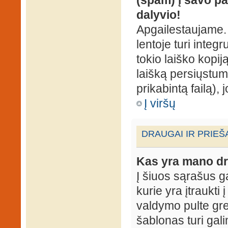
dalyvio!
Apgailestaujame. 
lentoje turi integ
tokio laiško kopij
laišką persiųstum
prikabintą failą),
Į viršų
DRAUGAI IR PRIEŠ
Kas yra mano dr
Į šiuos sąrašus gal
kurie yra įtraukti
valdymo pulte gr
šablonas turi gal