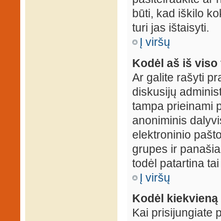
būti, kad iškilo k
turi jas ištaisyti.
Į viršų
Kodėl aš iš viso 
Ar galite rašyti 
diskusijų administ
tampa prieinami p
anoniminis dalyvis
elektroninio pašt
grupes ir panašiai
todėl patartina tai
Į viršų
Kodėl kiekvieną k
Kai prisijungiate 