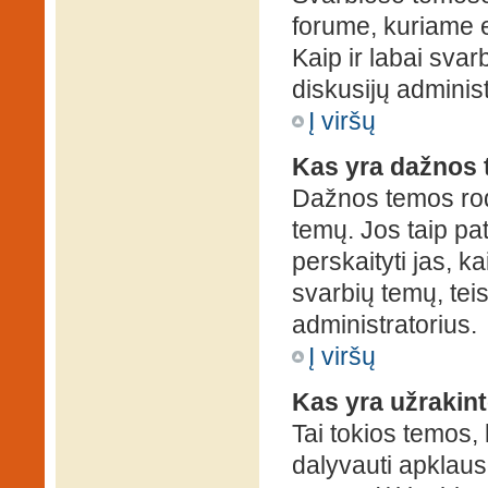
forume, kuriame 
Kaip ir labai sva
diskusijų administ
Į viršų
Kas yra dažnos
Dažnos temos rod
temų. Jos taip pa
perskaityti jas, ka
svarbių temų, tei
administratorius.
Į viršų
Kas yra užrakin
Tai tokios temos, 
dalyvauti apklauso