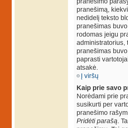
pranešimo parašy
pranešimą, kiekv
nedidelį teksto b
pranešimas buvo 
rodomas jeigu pr
administratorius, t
pranešimas buvo r
paprasti vartotojai
atsakė.
Į viršų
Kaip prie savo p
Norėdami prie pran
susikurti per vart
pranešimo rašymo
Pridėti parašą
. T