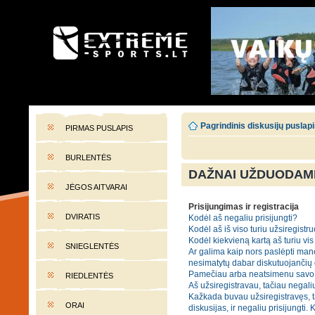
EXTREME-SPORTS.LT
Lietuvos extremalaus sporto portalas
Pagrindinis diskusijų puslap
PIRMAS PUSLAPIS
BURLENTĖS
DAŽNAI UŽDUODAMI
JĖGOS AITVARAI
Prisijungimas ir registracija
DVIRATIS
Kodėl aš negaliu prisijungti?
Kodėl aš iš viso turiu užsiregistru
Kodėl kiekvieną kartą aš turiu vis 
SNIEGLENTĖS
Ar galima kaip nors paslėpti mano
nesimatytų dabar diskutuojančių
Pamečiau arba neatsimenu savo 
RIEDLENTĖS
Aš užsiregistravau, tačiau negaliu
Kažkada buvau užsiregistravęs, t
ORAI
diskusijas, ir negaliu prisijungti. 