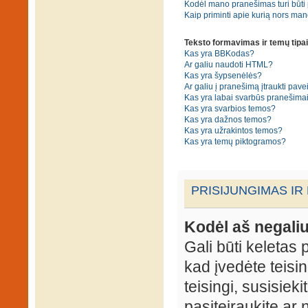
Kodėl mano pranešimas turi būti p
Kaip priminti apie kurią nors ma
Teksto formavimas ir temų tipai
Kas yra BBKodas?
Ar galiu naudoti HTML?
Kas yra šypsenėlės?
Ar galiu į pranešimą įtraukti pavei
Kas yra labai svarbūs pranešima
Kas yra svarbios temos?
Kas yra dažnos temos?
Kas yra užrakintos temos?
Kas yra temų piktogramos?
PRISIJUNGIMAS IR
Kodėl aš negaliu
Gali būti keletas p
kad įvedėte teisin
teisingi, susisieki
pasiteiraukite ar 