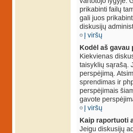
vartotojo lygyje. 
prikabinti failų t
gali juos prikabint
diskusijų administ
Į viršų
Kodėl aš gavau 
Kiekvienas diskus
taisyklių sąrašą. 
perspėjimą. Atsimi
sprendimas ir ph
perspėjimais šiam
gavote perspėjimą
Į viršų
Kaip raportuoti
Jeigu diskusijų ad