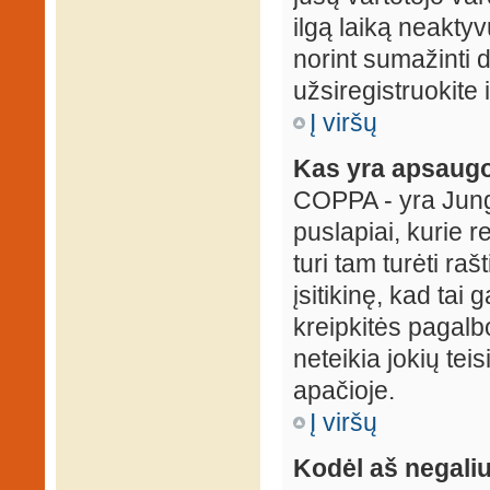
ilgą laiką neaktyv
norint sumažinti 
užsiregistruokite 
Į viršų
Kas yra apsaugo
COPPA - yra Jungti
puslapiai, kurie 
turi tam turėti ra
įsitikinę, kad tai
kreipkitės pagalb
neteikia jokių tei
apačioje.
Į viršų
Kodėl aš negaliu