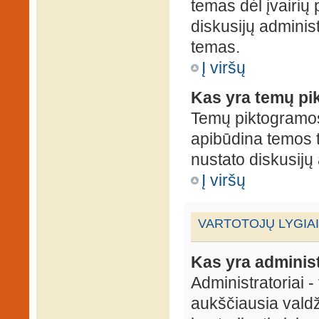
temas dėl įvairių
diskusijų administ
temas.
Į viršų
Kas yra temų p
Temų piktogramos 
apibūdina temos 
nustato diskusijų 
Į viršų
VARTOTOJŲ LYGIAI
Kas yra administ
Administratoriai 
aukščiausia valdž