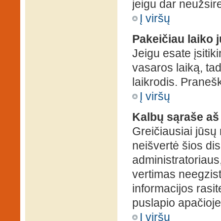
jeigu dar neužsire
Į viršų
Pakeičiau laiko j
Jeigu esate įsitiki
vasaros laiką, ta
laikrodis. Pranešk
Į viršų
Kalbų sąraše aš
Greičiausiai jūsų
neišvertė šios dis
administratoriaus,
vertimas neegzist
informacijos rasi
puslapio apačioje
Į viršų