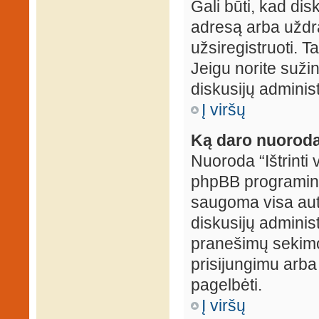
Gali būti, kad dis
adresą arba uždr
užsiregistruoti. Ta
Jeigu norite sužin
diskusijų administ
Į viršų
Ką daro nuoroda 
Nuoroda “Ištrinti 
phpBB programinė
saugoma visa auten
diskusijų administr
pranešimų sekimo 
prisijungimu arba
pagelbėti.
Į viršų