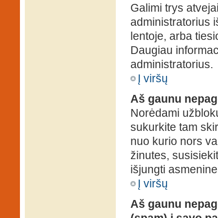
Galimi trys atveja
administratorius 
lentoje, arba ties
Daugiau informaci
administratorius.
Į viršų
Aš gaunu nepag
Norėdami užblokuo
sukurkite tam ski
nuo kurio nors va
žinutes, susisieki
išjungti asmenine
Į viršų
Aš gaunu nepage
(spam) į savo pa