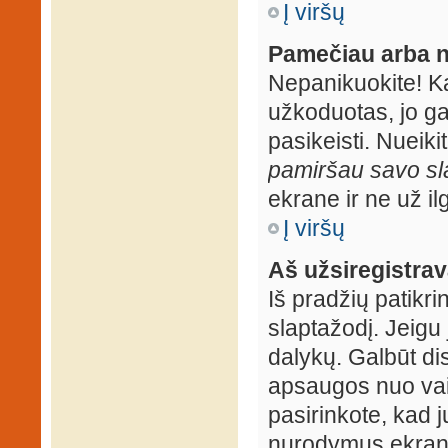
Į viršų
Pamečiau arba n
Nepanikuokite! K
užkoduotas, jo ga
pasikeisti. Nueiki
pamiršau savo sl
ekrane ir ne už ilg
Į viršų
Aš užsiregistrava
Iš pradžių patikrin
slaptažodį. Jeigu j
dalykų. Galbūt dis
apsaugos nuo vai
pasirinkote, kad j
nurodymus ekrane.