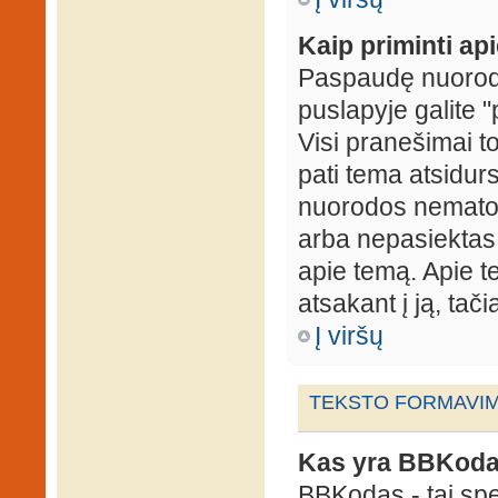
Kaip priminti ap
Paspaudę nuorodą
puslapyje galite "
Visi pranešimai t
pati tema atsidur
nuorodos nematote
arba nepasiektas 
apie temą. Apie te
atsakant į ją, tači
Į viršų
TEKSTO FORMAVIMA
Kas yra BBKod
BBKodas - tai sp