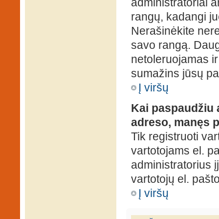
administratoriai a
rangų, kadangi ju
Nerašinėkite ner
savo rangą. Daug
netoleruojamas ir
sumažins jūsų pa
Į viršų
Kai paspaudžiu a
adreso, manęs p
Tik registruoti va
vartotojams el. paš
administratorius 
vartotojų el. paš
Į viršų