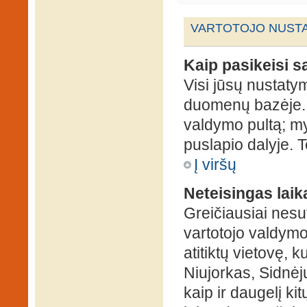
VARTOTOJO NUSTA
Kaip pasikeisi 
Visi jūsų nustaty
duomenų bazėje. N
valdymo pultą; my
puslapio dalyje. 
Į viršų
Neteisingas laik
Greičiausiai nesut
vartotojo valdymo 
atitiktų vietovę, 
Niujorkas, Sidnėjus
kaip ir daugelį kit