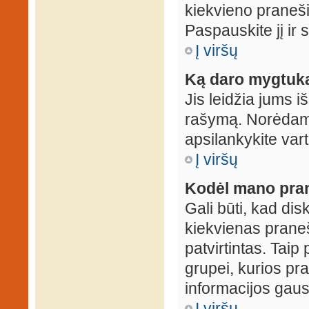
kiekvieno praneš
Paspauskite jį ir
Į viršų
Ką daro mygtuka
Jis leidžia jums i
rašymą. Norėdami
apsilankykite var
Į viršų
Kodėl mano prane
Gali būti, kad dis
kiekvienas praneš
patvirtintas. Taip
grupei, kurios pra
informacijos gausi
Į viršų