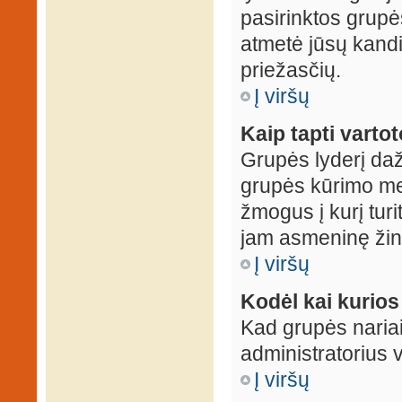
pasirinktos grupės
atmetė jūsų kandid
priežasčių.
Į viršų
Kaip tapti varto
Grupės lyderį daž
grupės kūrimo met
žmogus į kurį turi
jam asmeninę žin
Į viršų
Kodėl kai kurio
Kad grupės nariai
administratorius v
Į viršų