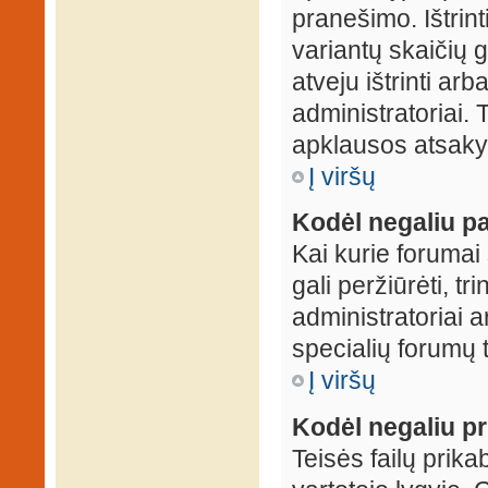
pranešimo. Ištrin
variantų skaičių 
atveju ištrinti ar
administratoriai.
apklausos atsakym
Į viršų
Kodėl negaliu pa
Kai kurie forumai 
gali peržiūrėti, tr
administratoriai a
specialių forumų t
Į viršų
Kodėl negaliu pri
Teisės failų prik