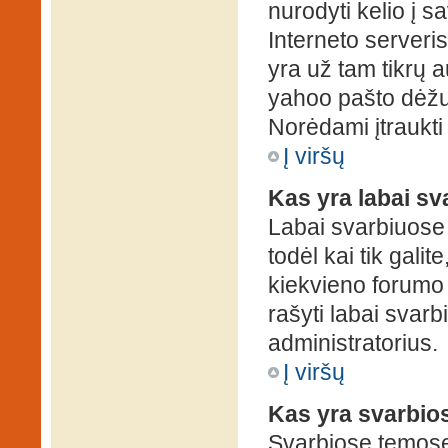
nurodyti kelio į s
Interneto serveris)
yra už tam tikrų 
yahoo pašto dėžuč
Norėdami įtraukti
Į viršų
Kas yra labai s
Labai svarbiuose
todėl kai tik galit
kiekvieno forumo v
rašyti labai svar
administratorius.
Į viršų
Kas yra svarbio
Svarbiose temose 