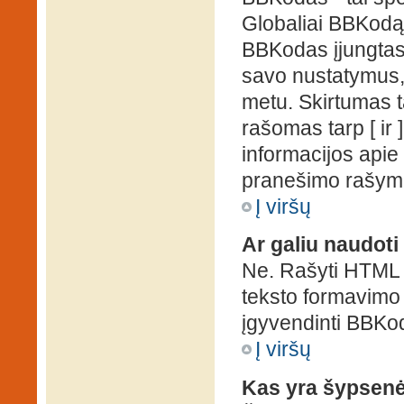
Globaliai BBKodą g
BBKodas įjungtas, p
savo nustatymus,
metu. Skirtumas 
rašomas tarp [ ir 
informacijos apie
pranešimo rašymo
Į viršų
Ar galiu naudot
Ne. Rašyti HTML k
teksto formavimo
įgyvendinti BBKo
Į viršų
Kas yra šypsen