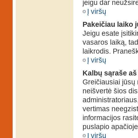
jeigu dar neužsire
Į viršų
Pakeičiau laiko j
Jeigu esate įsitiki
vasaros laiką, ta
laikrodis. Pranešk
Į viršų
Kalbų sąraše aš
Greičiausiai jūsų
neišvertė šios dis
administratoriaus,
vertimas neegzist
informacijos rasi
puslapio apačioje
Į viršų