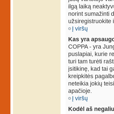
ilgą laiką neaktyv
norint sumažinti 
užsiregistruokite 
Į viršų
Kas yra apsaugo
COPPA - yra Jungti
puslapiai, kurie 
turi tam turėti ra
įsitikinę, kad tai
kreipkitės pagalb
neteikia jokių tei
apačioje.
Į viršų
Kodėl aš negaliu