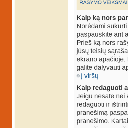
RAŠYMO VEIKSMAI
Kaip ką nors par
Norėdami sukurti
paspauskite ant 
Prieš ką nors rašy
jūsų teisių sąraš
ekrano apačioje. 
galite dalyvauti ap
Į viršų
Kaip redaguoti a
Jeigu nesate nei 
redaguoti ir ištri
pranešimą paspau
pranešimo. Kartais