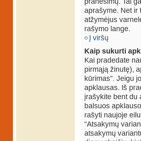
pranešimų. Tai ga
aprašyme. Net ir 
atžymėjus varnel
rašymo lange.
Į viršų
Kaip sukurti ap
Kai pradedate na
pirmąją žinutę), 
kūrimas”. Jeigu jo
apklausas. Iš pra
įrašykite bent du
balsuos apklausos
rašyti naujoje eil
“Atsakymų variantų
atsakymų variantų