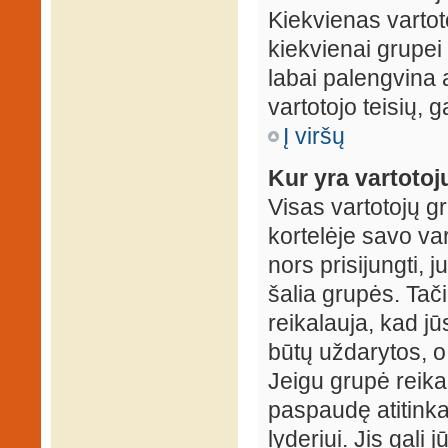
Kiekvienas vartot
kiekvienai grupei 
labai palengvina a
vartotojo teisių, g
Į viršų
Kur yra vartotojų
Visas vartotojų g
kortelėje savo var
nors prisijungti,
šalia grupės. Tač
reikalauja, kad jū
būtų uždarytos, o
Jeigu grupė reika
paspaudę atitink
lyderiui. Jis gali 