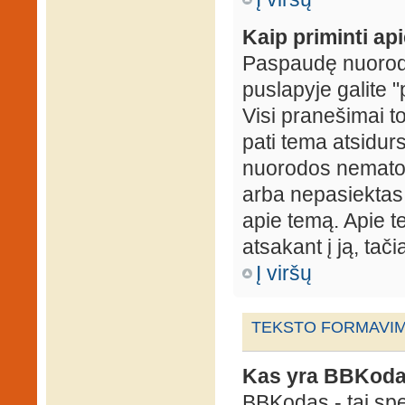
Kaip priminti ap
Paspaudę nuorodą
puslapyje galite "
Visi pranešimai t
pati tema atsidur
nuorodos nematote
arba nepasiektas 
apie temą. Apie te
atsakant į ją, tači
Į viršų
TEKSTO FORMAVIMA
Kas yra BBKod
BBKodas - tai sp