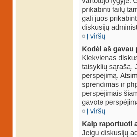
vartotojo lygyje. 
prikabinti failų t
gali juos prikabint
diskusijų administ
Į viršų
Kodėl aš gavau 
Kiekvienas diskus
taisyklių sąrašą. 
perspėjimą. Atsimi
sprendimas ir ph
perspėjimais šiam
gavote perspėjimą
Į viršų
Kaip raportuoti
Jeigu diskusijų ad