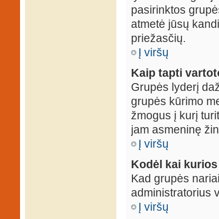
pasirinktos grupės
atmetė jūsų kandid
priežasčių.
Į viršų
Kaip tapti varto
Grupės lyderį daž
grupės kūrimo met
žmogus į kurį turi
jam asmeninę žin
Į viršų
Kodėl kai kurio
Kad grupės nariai
administratorius v
Į viršų