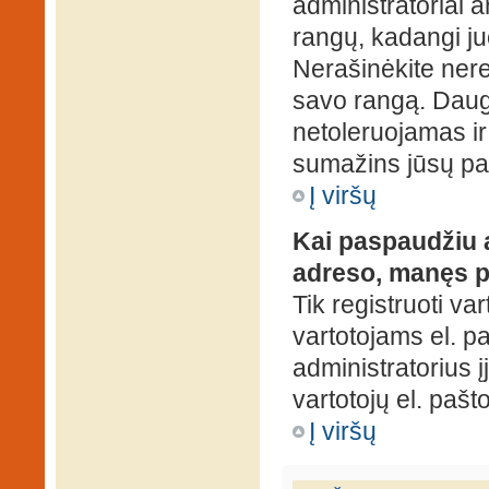
administratoriai a
rangų, kadangi ju
Nerašinėkite ner
savo rangą. Daug
netoleruojamas ir
sumažins jūsų pa
Į viršų
Kai paspaudžiu a
adreso, manęs p
Tik registruoti va
vartotojams el. paš
administratorius 
vartotojų el. paš
Į viršų