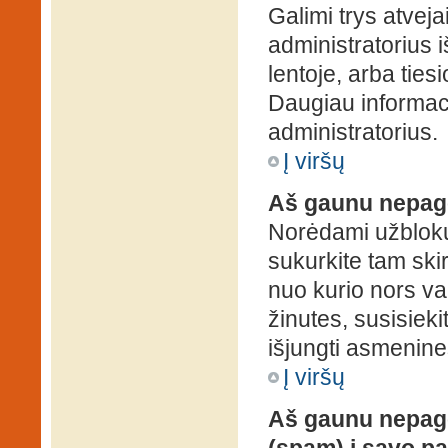
Galimi trys atveja
administratorius 
lentoje, arba ties
Daugiau informaci
administratorius.
Į viršų
Aš gaunu nepag
Norėdami užblokuo
sukurkite tam ski
nuo kurio nors va
žinutes, susisieki
išjungti asmenine
Į viršų
Aš gaunu nepage
(spam) į savo pa