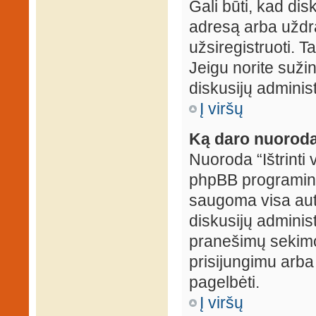
Gali būti, kad dis
adresą arba uždr
užsiregistruoti. Ta
Jeigu norite sužin
diskusijų administ
Į viršų
Ką daro nuoroda 
Nuoroda “Ištrinti 
phpBB programinė
saugoma visa auten
diskusijų administr
pranešimų sekimo 
prisijungimu arba
pagelbėti.
Į viršų