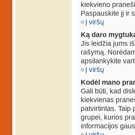
kiekvieno praneš
Paspauskite jį ir
Į viršų
Ką daro mygtuka
Jis leidžia jums i
rašymą. Norėdami
apsilankykite var
Į viršų
Kodėl mano prane
Gali būti, kad dis
kiekvienas praneš
patvirtintas. Taip
grupei, kurios pra
informacijos gausi
Į viršų