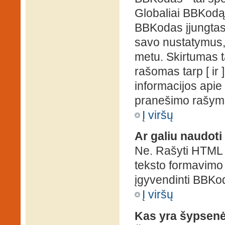
Globaliai BBKodą g
BBKodas įjungtas, p
savo nustatymus,
metu. Skirtumas 
rašomas tarp [ ir 
informacijos apie
pranešimo rašymo
Į viršų
Ar galiu naudot
Ne. Rašyti HTML k
teksto formavimo
įgyvendinti BBKo
Į viršų
Kas yra šypsen