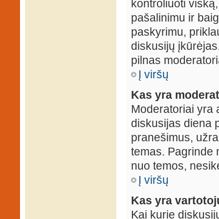
kontroliuoti viską
pašalinimu ir baig
paskyrimu, prikla
diskusijų įkūrėjas
pilnas moderator
Į viršų
Kas yra moderat
Moderatoriai yra 
diskusijas diena p
pranešimus, užrakin
temas. Pagrinde m
nuo temos, nesikei
Į viršų
Kas yra vartoto
Kai kurie diskusij