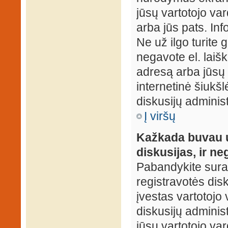
jūsų vartotojo var
arba jūs pats. Inf
Ne už ilgo turite 
negavote el. laišk
adresą arba jūsų 
internetinė šiukšl
diskusijų administ
Į viršų
Kažkada buvau už
diskusijas, ir ne
Pabandykite surast
registravotės disku
įvestas vartotojo 
diskusijų administ
jūsų vartotojo va