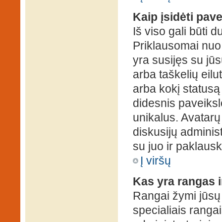
Kaip įsidėti pav
Iš viso gali būti d
Priklausomai nuo s
yra susijęs su jū
arba taškelių eilu
arba kokį statusą 
didesnis paveiksl
unikalus. Avatarų 
diskusijų administ
su juo ir paklausk
Į viršų
Kas yra rangas i
Rangai žymi jūsų 
specialiais rangai