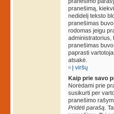
pranešimo parašy
pranešimą, kiekv
nedidelį teksto b
pranešimas buvo 
rodomas jeigu pr
administratorius, t
pranešimas buvo r
paprasti vartotojai
atsakė.
Į viršų
Kaip prie savo p
Norėdami prie pran
susikurti per vart
pranešimo rašymo
Pridėti parašą
. T