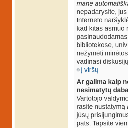
mane automatiška
nepadarysite, jus
Interneto naršyk
kad kitas asmuo n
pasinaudodamas j
bibliotekose, univ
nežymėti minėtos
vadinasi diskusij
Į viršų
Ar galima kaip n
nesimatytų daba
Vartotojo valdymo 
rasite nustatymą
jūsų prisijungimus
pats. Tapsite vien