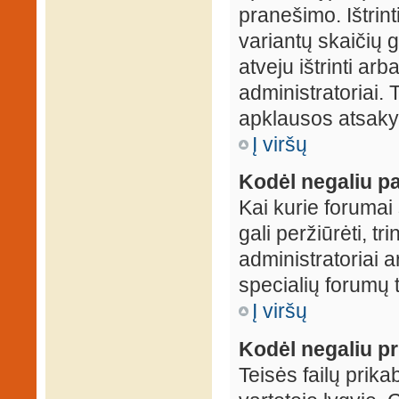
pranešimo. Ištrin
variantų skaičių 
atveju ištrinti ar
administratoriai.
apklausos atsakym
Į viršų
Kodėl negaliu pa
Kai kurie forumai 
gali peržiūrėti, tr
administratoriai a
specialių forumų t
Į viršų
Kodėl negaliu pri
Teisės failų prik