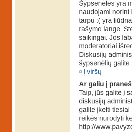
Šypsenėlės yra ma
naudojami norint i
tarpu :( yra liūd
rašymo lange. Ste
saikingai. Jos la
moderatoriai išre
Diskusijų administ
šypsenėlių galit
Į viršų
Ar galiu į praneš
Taip, jūs galite į
diskusijų administ
galite įkelti ties
reikės nurodyti kel
http://www.pavyzd