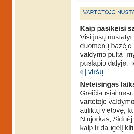
VARTOTOJO NUSTA
Kaip pasikeisi 
Visi jūsų nustaty
duomenų bazėje. N
valdymo pultą; my
puslapio dalyje. 
Į viršų
Neteisingas laik
Greičiausiai nesut
vartotojo valdymo 
atitiktų vietovę, 
Niujorkas, Sidnėjus
kaip ir daugelį kit