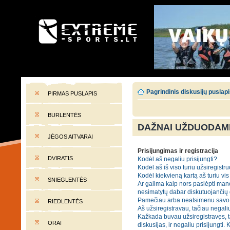
EXTREME-SPORTS.LT
Lietuvos extremalaus sporto portalas
Pagrindinis diskusijų puslap
PIRMAS PUSLAPIS
BURLENTĖS
DAŽNAI UŽDUODAMI
JĖGOS AITVARAI
Prisijungimas ir registracija
DVIRATIS
Kodėl aš negaliu prisijungti?
Kodėl aš iš viso turiu užsiregistru
Kodėl kiekvieną kartą aš turiu vis 
SNIEGLENTĖS
Ar galima kaip nors paslėpti mano
nesimatytų dabar diskutuojančių
Pamečiau arba neatsimenu savo 
RIEDLENTĖS
Aš užsiregistravau, tačiau negaliu
Kažkada buvau užsiregistravęs, t
ORAI
diskusijas, ir negaliu prisijungti. 