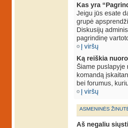
Kas yra “Pagrin
Jeigu jūs esate d
grupė apsprendžia
Diskusijų administ
pagrindinę vartot
Į viršų
Ką reiškia nuo
Šiame puslapyje r
komandą įskaitant
bei forumus, kuri
Į viršų
ASMENINĖS ŽINUT
Aš negaliu siųst