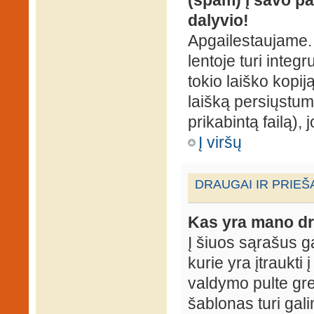
dalyvio!
Apgailestaujame. 
lentoje turi integ
tokio laiško kopij
laišką persiųstum
prikabintą failą),
Į viršų
DRAUGAI IR PRIEŠ
Kas yra mano dr
Į šiuos sąrašus gal
kurie yra įtraukti
valdymo pulte gr
šablonas turi gal