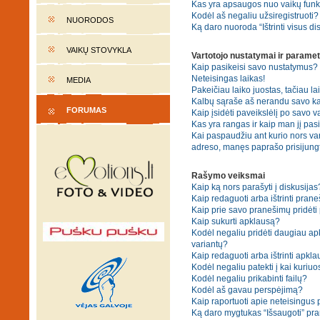
Kas yra apsaugos nuo vaikų fun
Kodėl aš negaliu užsiregistruoti?
NUORODOS
Ką daro nuoroda “Ištrinti visus di
VAIKŲ STOVYKLA
Vartotojo nustatymai ir paramet
Kaip pasikeisi savo nustatymus?
Neteisingas laikas!
MEDIA
Pakeičiau laiko juostas, tačiau lai
Kalbų sąraše aš nerandu savo ka
FORUMAS
Kaip įsidėti paveikslėlį po savo v
Kas yra rangas ir kaip man jį pasi
Kai paspaudžiu ant kurio nors var
adreso, manęs paprašo prisijungt
Rašymo veiksmai
Kaip ką nors parašyti į diskusijas
Kaip redaguoti arba ištrinti pran
Kaip prie savo pranešimų pridėti
Kaip sukurti apklausą?
Kodėl negaliu pridėti daugiau a
variantų?
Kaip redaguoti arba ištrinti apkl
Kodėl negaliu patekti į kai kuriu
Kodėl negaliu prikabinti failų?
Kodėl aš gavau perspėjimą?
Kaip raportuoti apie neteisingus
Ką daro mygtukas “Išsaugoti” p