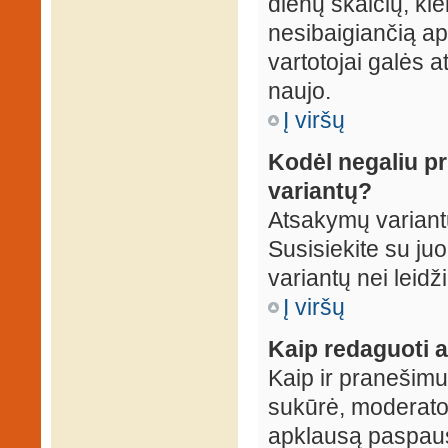
dienų skaičių, ki
nesibaigiančią apk
vartotojai galės a
naujo.
Į viršų
Kodėl negaliu p
variantų?
Atsakymų variantų
Susisiekite su ju
variantų nei leidž
Į viršų
Kaip redaguoti a
Kaip ir pranešimus
sukūrė, moderator
apklausą paspaus