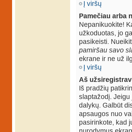
Į viršų
Pamečiau arba n
Nepanikuokite! K
užkoduotas, jo ga
pasikeisti. Nueiki
pamiršau savo sl
ekrane ir ne už ilg
Į viršų
Aš užsiregistrava
Iš pradžių patikrin
slaptažodį. Jeigu j
dalykų. Galbūt dis
apsaugos nuo vai
pasirinkote, kad j
nurodymus ekrane.