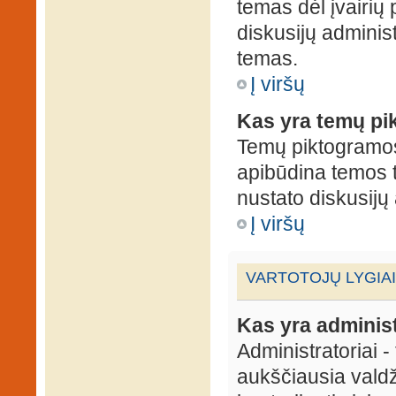
temas dėl įvairių
diskusijų administ
temas.
Į viršų
Kas yra temų p
Temų piktogramos 
apibūdina temos 
nustato diskusijų 
Į viršų
VARTOTOJŲ LYGIAI
Kas yra administ
Administratoriai 
aukščiausia valdž