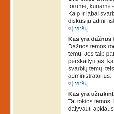
forume, kuriame 
Kaip ir labai sva
diskusijų administ
Į viršų
Kas yra dažnos
Dažnos temos rod
temų. Jos taip pa
perskaityti jas, ka
svarbių temų, tei
administratorius.
Į viršų
Kas yra užrakin
Tai tokios temos, 
dalyvauti apklauso