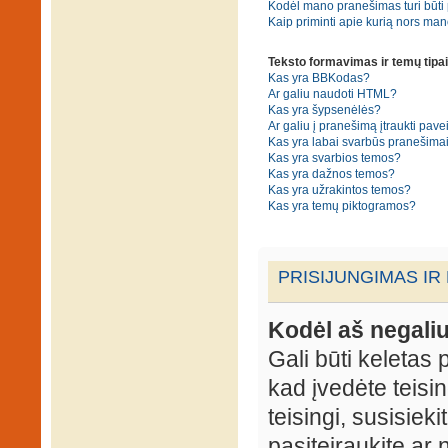
Kodėl mano pranešimas turi būti p
Kaip priminti apie kurią nors ma
Teksto formavimas ir temų tipai
Kas yra BBKodas?
Ar galiu naudoti HTML?
Kas yra šypsenėlės?
Ar galiu į pranešimą įtraukti pavei
Kas yra labai svarbūs pranešima
Kas yra svarbios temos?
Kas yra dažnos temos?
Kas yra užrakintos temos?
Kas yra temų piktogramos?
PRISIJUNGIMAS IR
Kodėl aš negaliu
Gali būti keletas p
kad įvedėte teisin
teisingi, susisieki
pasiteiraukite ar 