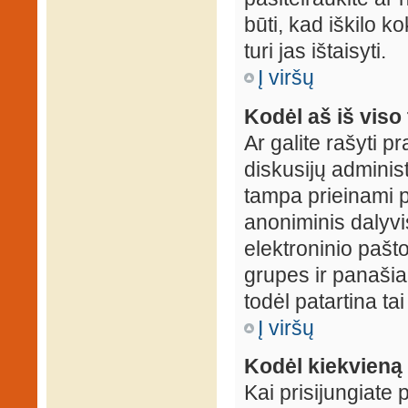
būti, kad iškilo k
turi jas ištaisyti.
Į viršų
Kodėl aš iš viso 
Ar galite rašyti 
diskusijų administ
tampa prieinami p
anoniminis dalyvis
elektroninio pašt
grupes ir panašiai
todėl patartina tai
Į viršų
Kodėl kiekvieną k
Kai prisijungiate 