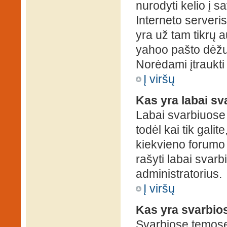
nurodyti kelio į s
Interneto serveris)
yra už tam tikrų 
yahoo pašto dėžuč
Norėdami įtraukti
Į viršų
Kas yra labai s
Labai svarbiuose
todėl kai tik galit
kiekvieno forumo v
rašyti labai svar
administratorius.
Į viršų
Kas yra svarbio
Svarbiose temose 