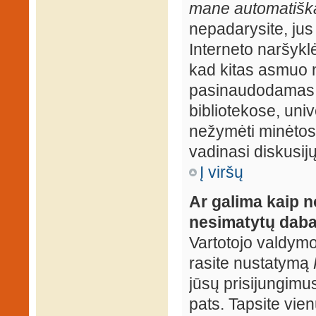
mane automatiška
nepadarysite, jus
Interneto naršyk
kad kitas asmuo n
pasinaudodamas j
bibliotekose, univ
nežymėti minėtos
vadinasi diskusij
Į viršų
Ar galima kaip n
nesimatytų daba
Vartotojo valdymo 
rasite nustatymą
jūsų prisijungimus
pats. Tapsite vien