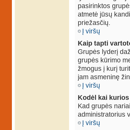
pasirinktos grupės
atmetė jūsų kandid
priežasčių.
Į viršų
Kaip tapti varto
Grupės lyderį daž
grupės kūrimo met
žmogus į kurį turi
jam asmeninę žin
Į viršų
Kodėl kai kurio
Kad grupės nariai
administratorius v
Į viršų