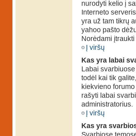
nurodyti kelio į s
Interneto serveris)
yra už tam tikrų 
yahoo pašto dėžuč
Norėdami įtraukti
Į viršų
Kas yra labai s
Labai svarbiuose
todėl kai tik galit
kiekvieno forumo v
rašyti labai svar
administratorius.
Į viršų
Kas yra svarbio
Svarbiose temose 