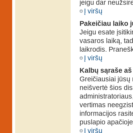
jeigu dar neužsire
Į viršų
Pakeičiau laiko j
Jeigu esate įsitiki
vasaros laiką, ta
laikrodis. Pranešk
Į viršų
Kalbų sąraše aš
Greičiausiai jūsų
neišvertė šios dis
administratoriaus,
vertimas neegzist
informacijos rasi
puslapio apačioje
Į viršų