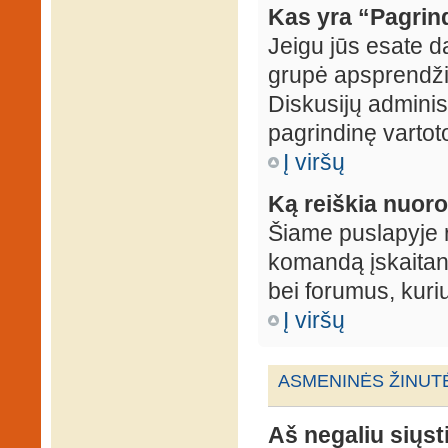
Kas yra “Pagrin
Jeigu jūs esate d
grupė apsprendžia
Diskusijų administ
pagrindinę vartot
Į viršų
Ką reiškia nuo
Šiame puslapyje r
komandą įskaitant
bei forumus, kuri
Į viršų
ASMENINĖS ŽINUT
Aš negaliu siųst