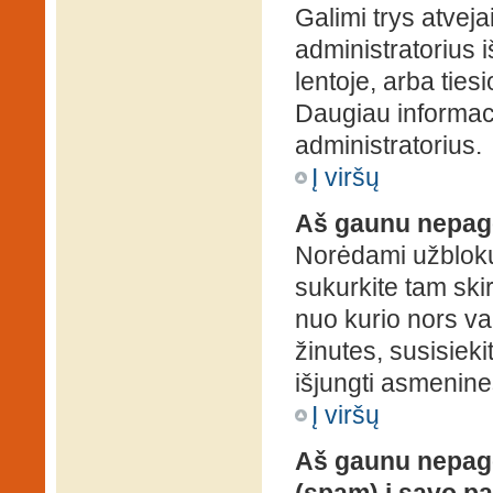
Galimi trys atveja
administratorius 
lentoje, arba ties
Daugiau informaci
administratorius.
Į viršų
Aš gaunu nepag
Norėdami užblokuo
sukurkite tam ski
nuo kurio nors va
žinutes, susisieki
išjungti asmenine
Į viršų
Aš gaunu nepage
(spam) į savo pa