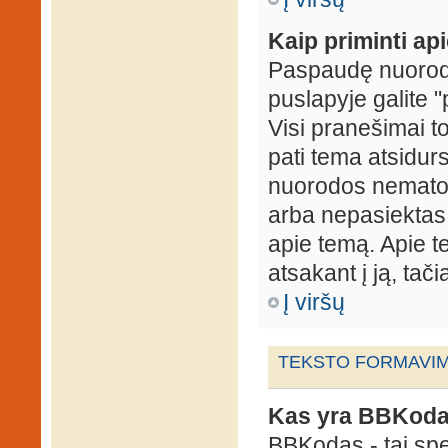
Kaip priminti ap
Paspaudę nuorodą
puslapyje galite "
Visi pranešimai t
pati tema atsidur
nuorodos nematote
arba nepasiektas 
apie temą. Apie te
atsakant į ją, tači
Į viršų
TEKSTO FORMAVIMA
Kas yra BBKod
BBKodas - tai sp