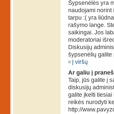
Šypsenėlės yra ma
naudojami norint i
tarpu :( yra liūd
rašymo lange. Ste
saikingai. Jos la
moderatoriai išre
Diskusijų administ
šypsenėlių galit
Į viršų
Ar galiu į praneš
Taip, jūs galite į
diskusijų administ
galite įkelti ties
reikės nurodyti kel
http://www.pavyzd