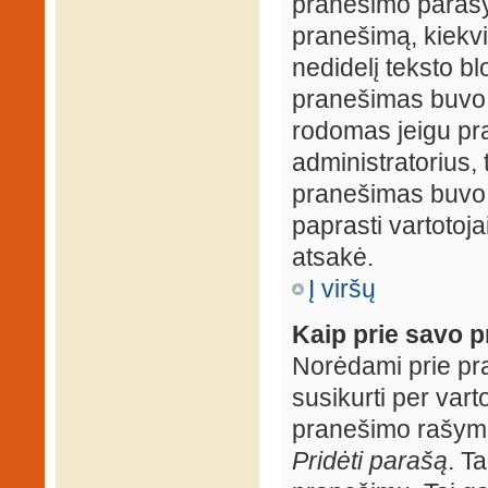
pranešimo parašy
pranešimą, kiekv
nedidelį teksto b
pranešimas buvo 
rodomas jeigu pr
administratorius, t
pranešimas buvo r
paprasti vartotojai
atsakė.
Į viršų
Kaip prie savo p
Norėdami prie pran
susikurti per vart
pranešimo rašymo
Pridėti parašą
. T