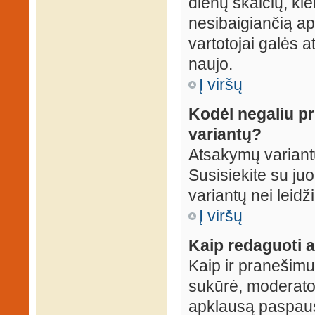
dienų skaičių, ki
nesibaigiančią apk
vartotojai galės a
naujo.
Į viršų
Kodėl negaliu p
variantų?
Atsakymų variantų
Susisiekite su ju
variantų nei leidž
Į viršų
Kaip redaguoti a
Kaip ir pranešimus
sukūrė, moderator
apklausą paspaus