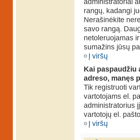
administratoriai a
rangų, kadangi ju
Nerašinėkite ner
savo rangą. Daug
netoleruojamas ir
sumažins jūsų pa
Į viršų
Kai paspaudžiu a
adreso, manęs p
Tik registruoti va
vartotojams el. paš
administratorius 
vartotojų el. paš
Į viršų