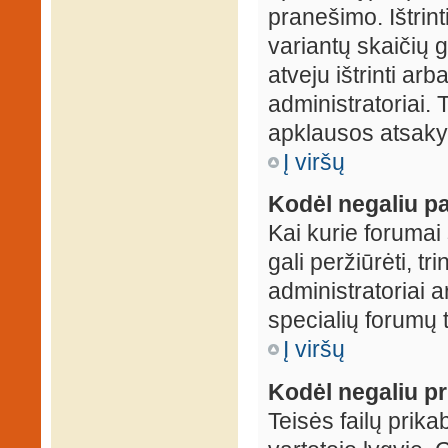
pranešimo. Ištrin
variantų skaičių 
atveju ištrinti ar
administratoriai.
apklausos atsakym
Į viršų
Kodėl negaliu pa
Kai kurie forumai 
gali peržiūrėti, tr
administratoriai a
specialių forumų t
Į viršų
Kodėl negaliu pri
Teisės failų prik