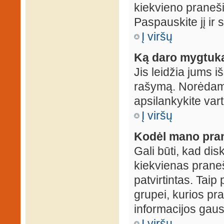
kiekvieno praneš
Paspauskite jį ir
Į viršų
Ką daro mygtuka
Jis leidžia jums i
rašymą. Norėdami
apsilankykite var
Į viršų
Kodėl mano prane
Gali būti, kad dis
kiekvienas praneš
patvirtintas. Taip
grupei, kurios pra
informacijos gausi
Į viršų