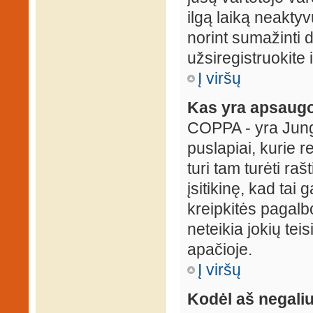
ilgą laiką neaktyv
norint sumažinti 
užsiregistruokite 
Į viršų
Kas yra apsaugo
COPPA - yra Jungti
puslapiai, kurie 
turi tam turėti ra
įsitikinę, kad tai
kreipkitės pagalb
neteikia jokių tei
apačioje.
Į viršų
Kodėl aš negaliu