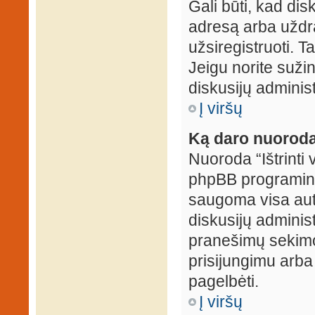
Gali būti, kad dis
adresą arba uždr
užsiregistruoti. Ta
Jeigu norite sužin
diskusijų administ
Į viršų
Ką daro nuoroda 
Nuoroda “Ištrinti 
phpBB programinė
saugoma visa auten
diskusijų administr
pranešimų sekimo 
prisijungimu arba
pagelbėti.
Į viršų