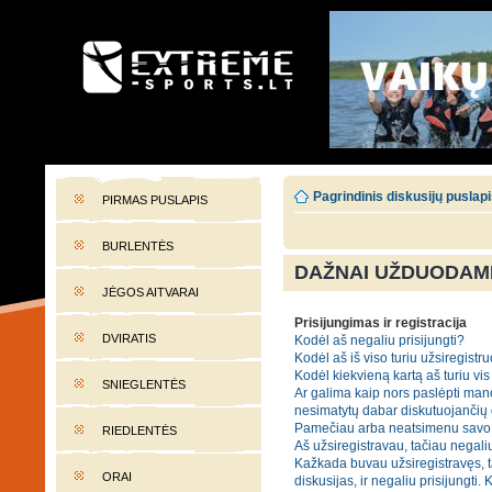
EXTREME-SPORTS.LT
Lietuvos extremalaus sporto portalas
Pagrindinis diskusijų puslap
PIRMAS PUSLAPIS
BURLENTĖS
DAŽNAI UŽDUODAMI
JĖGOS AITVARAI
Prisijungimas ir registracija
DVIRATIS
Kodėl aš negaliu prisijungti?
Kodėl aš iš viso turiu užsiregistru
Kodėl kiekvieną kartą aš turiu vis 
SNIEGLENTĖS
Ar galima kaip nors paslėpti mano
nesimatytų dabar diskutuojančių
Pamečiau arba neatsimenu savo 
RIEDLENTĖS
Aš užsiregistravau, tačiau negaliu
Kažkada buvau užsiregistravęs, t
ORAI
diskusijas, ir negaliu prisijungti. 