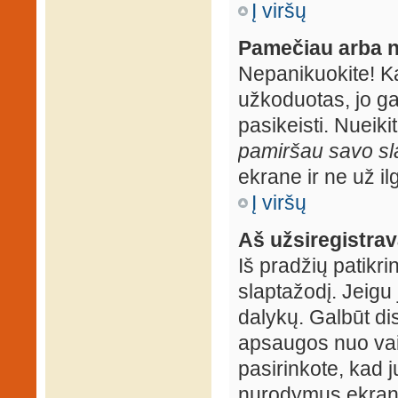
Į viršų
Pamečiau arba n
Nepanikuokite! K
užkoduotas, jo ga
pasikeisti. Nueiki
pamiršau savo sl
ekrane ir ne už ilg
Į viršų
Aš užsiregistrava
Iš pradžių patikrin
slaptažodį. Jeigu j
dalykų. Galbūt dis
apsaugos nuo vai
pasirinkote, kad j
nurodymus ekrane.