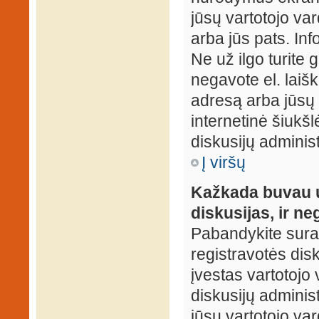
jūsų vartotojo var
arba jūs pats. Inf
Ne už ilgo turite 
negavote el. laišk
adresą arba jūsų 
internetinė šiukšl
diskusijų administ
Į viršų
Kažkada buvau už
diskusijas, ir ne
Pabandykite surast
registravotės disku
įvestas vartotojo 
diskusijų administ
jūsų vartotojo va