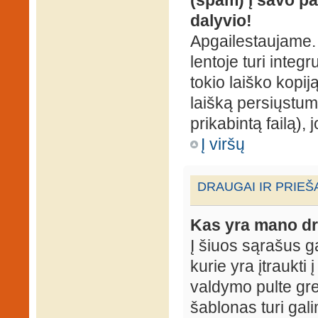
dalyvio!
Apgailestaujame. 
lentoje turi integ
tokio laiško kopij
laišką persiųstum
prikabintą failą),
Į viršų
DRAUGAI IR PRIEŠ
Kas yra mano dr
Į šiuos sąrašus gal
kurie yra įtraukti
valdymo pulte gr
šablonas turi gal