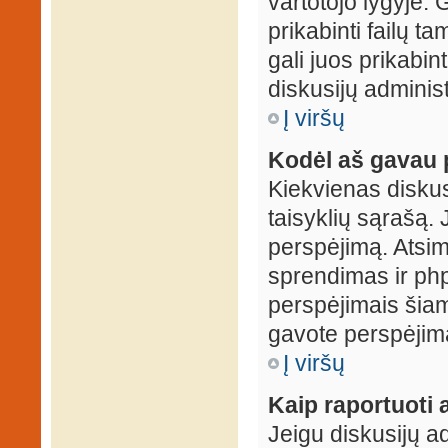
vartotojo lygyje. 
prikabinti failų t
gali juos prikabint
diskusijų administ
Į viršų
Kodėl aš gavau 
Kiekvienas diskus
taisyklių sąrašą. 
perspėjimą. Atsimi
sprendimas ir ph
perspėjimais šiam
gavote perspėjimą
Į viršų
Kaip raportuoti
Jeigu diskusijų ad