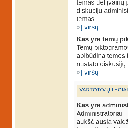
temas dėl įvairių
diskusijų administ
temas.
Į viršų
Kas yra temų p
Temų piktogramos 
apibūdina temos 
nustato diskusijų 
Į viršų
VARTOTOJŲ LYGIAI
Kas yra administ
Administratoriai 
aukščiausia valdž