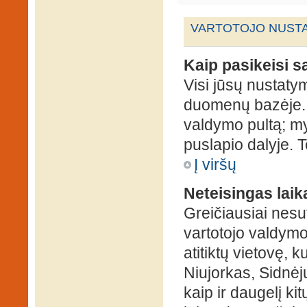
VARTOTOJO NUSTA
Kaip pasikeisi 
Visi jūsų nustaty
duomenų bazėje. N
valdymo pultą; my
puslapio dalyje. 
Į viršų
Neteisingas laik
Greičiausiai nesut
vartotojo valdymo 
atitiktų vietovę, 
Niujorkas, Sidnėjus
kaip ir daugelį kit