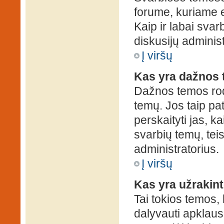
forume, kuriame 
Kaip ir labai sva
diskusijų administ
Į viršų
Kas yra dažnos
Dažnos temos rod
temų. Jos taip pa
perskaityti jas, ka
svarbių temų, tei
administratorius.
Į viršų
Kas yra užrakin
Tai tokios temos, 
dalyvauti apklauso