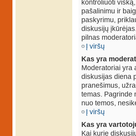
kontroliuoti viską
pašalinimu ir baig
paskyrimu, prikla
diskusijų įkūrėjas
pilnas moderator
Į viršų
Kas yra moderat
Moderatoriai yra 
diskusijas diena p
pranešimus, užrakin
temas. Pagrinde m
nuo temos, nesikei
Į viršų
Kas yra vartoto
Kai kurie diskusij