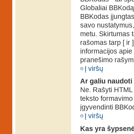
Globaliai BBKodą g
BBKodas įjungtas, p
savo nustatymus,
metu. Skirtumas 
rašomas tarp [ ir 
informacijos apie
pranešimo rašymo
Į viršų
Ar galiu naudot
Ne. Rašyti HTML k
teksto formavimo
įgyvendinti BBKo
Į viršų
Kas yra šypsen