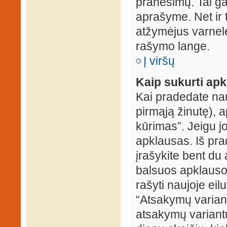
pranešimų. Tai ga
aprašyme. Net ir 
atžymėjus varnel
rašymo lange.
Į viršų
Kaip sukurti ap
Kai pradedate na
pirmąją žinutę), 
kūrimas”. Jeigu jo
apklausas. Iš pra
įrašykite bent du
balsuos apklausos
rašyti naujoje eil
“Atsakymų variantų
atsakymų variantų