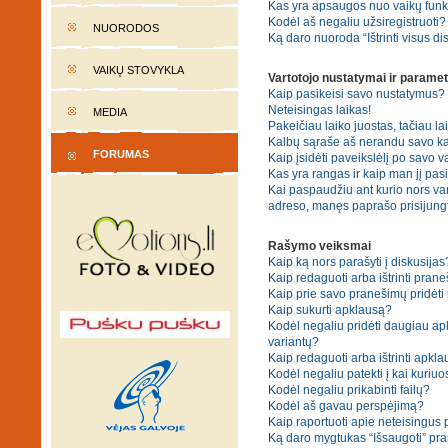
Kas yra apsaugos nuo vaikų fun
Kodėl aš negaliu užsiregistruoti?
NUORODOS
Ką daro nuoroda “Ištrinti visus di
VAIKŲ STOVYKLA
Vartotojo nustatymai ir paramet
Kaip pasikeisi savo nustatymus?
Neteisingas laikas!
MEDIA
Pakeičiau laiko juostas, tačiau lai
Kalbų sąraše aš nerandu savo ka
FORUMAS
Kaip įsidėti paveikslėlį po savo v
Kas yra rangas ir kaip man jį pasi
Kai paspaudžiu ant kurio nors var
adreso, manęs paprašo prisijungt
Rašymo veiksmai
Kaip ką nors parašyti į diskusijas
Kaip redaguoti arba ištrinti pran
Kaip prie savo pranešimų pridėti
Kaip sukurti apklausą?
Kodėl negaliu pridėti daugiau a
variantų?
Kaip redaguoti arba ištrinti apkl
Kodėl negaliu patekti į kai kuriu
Kodėl negaliu prikabinti failų?
Kodėl aš gavau perspėjimą?
Kaip raportuoti apie neteisingus
Ką daro mygtukas “Išsaugoti” p