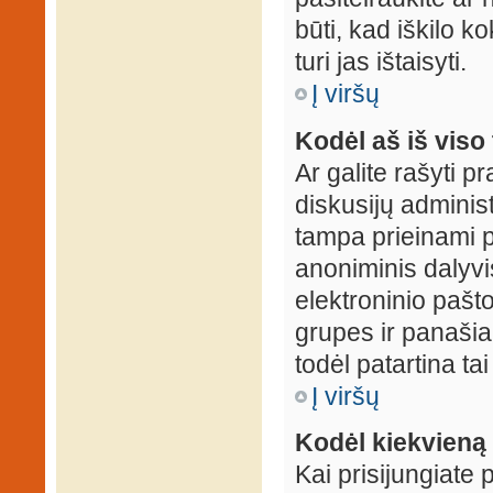
būti, kad iškilo k
turi jas ištaisyti.
Į viršų
Kodėl aš iš viso 
Ar galite rašyti 
diskusijų administ
tampa prieinami p
anoniminis dalyvis
elektroninio pašt
grupes ir panašiai
todėl patartina tai
Į viršų
Kodėl kiekvieną k
Kai prisijungiate 