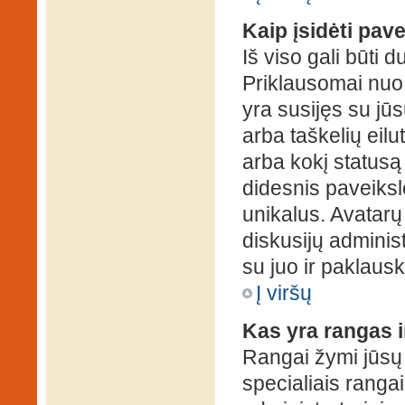
Kaip įsidėti pav
Iš viso gali būti d
Priklausomai nuo s
yra susijęs su jū
arba taškelių eilu
arba kokį statusą 
didesnis paveiksl
unikalus. Avatarų 
diskusijų administ
su juo ir paklausk
Į viršų
Kas yra rangas i
Rangai žymi jūsų 
specialiais rangai