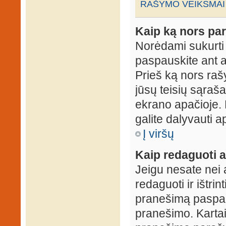
RAŠYMO VEIKSMAI
Kaip ką nors par
Norėdami sukurti
paspauskite ant 
Prieš ką nors rašy
jūsų teisių sąraš
ekrano apačioje. 
galite dalyvauti ap
Į viršų
Kaip redaguoti a
Jeigu nesate nei 
redaguoti ir ištri
pranešimą paspau
pranešimo. Kartais