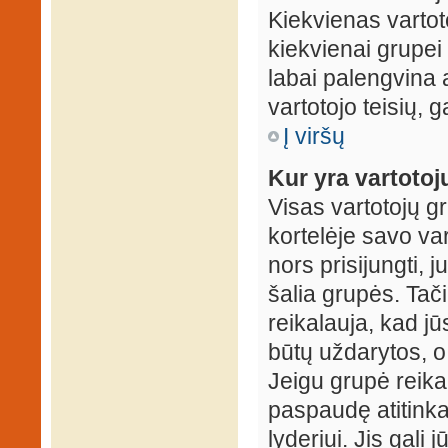
Kiekvienas vartot
kiekvienai grupei 
labai palengvina a
vartotojo teisių, g
Į viršų
Kur yra vartotojų
Visas vartotojų g
kortelėje savo var
nors prisijungti,
šalia grupės. Tač
reikalauja, kad jū
būtų uždarytos, o
Jeigu grupė reika
paspaudę atitink
lyderiui. Jis gali 