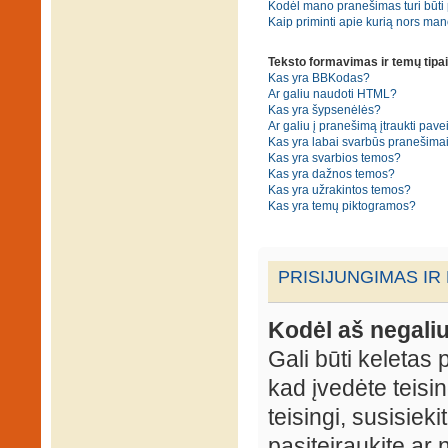
Kodėl mano pranešimas turi būti p
Kaip priminti apie kurią nors ma
Teksto formavimas ir temų tipai
Kas yra BBKodas?
Ar galiu naudoti HTML?
Kas yra šypsenėlės?
Ar galiu į pranešimą įtraukti pavei
Kas yra labai svarbūs pranešima
Kas yra svarbios temos?
Kas yra dažnos temos?
Kas yra užrakintos temos?
Kas yra temų piktogramos?
PRISIJUNGIMAS IR
Kodėl aš negaliu
Gali būti keletas p
kad įvedėte teisin
teisingi, susisieki
pasiteiraukite ar 