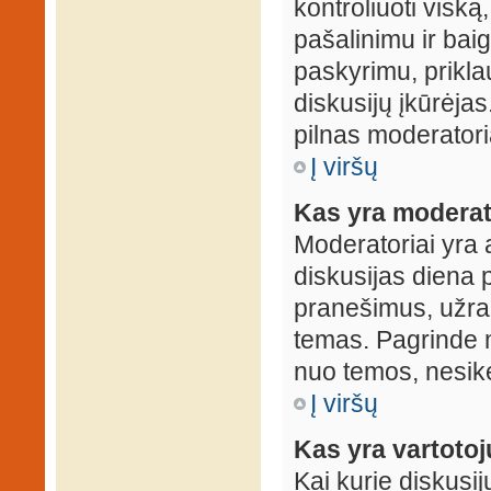
kontroliuoti viską
pašalinimu ir baig
paskyrimu, prikla
diskusijų įkūrėjas
pilnas moderator
Į viršų
Kas yra moderat
Moderatoriai yra 
diskusijas diena p
pranešimus, užrakin
temas. Pagrinde m
nuo temos, nesikei
Į viršų
Kas yra vartoto
Kai kurie diskusij