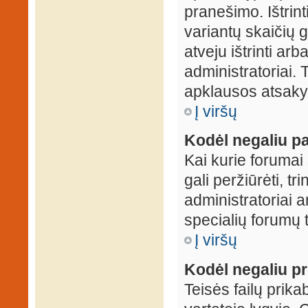
pranešimo. Ištrin
variantų skaičių 
atveju ištrinti ar
administratoriai.
apklausos atsakym
Į viršų
Kodėl negaliu pa
Kai kurie forumai 
gali peržiūrėti, tr
administratoriai a
specialių forumų t
Į viršų
Kodėl negaliu pri
Teisės failų prik