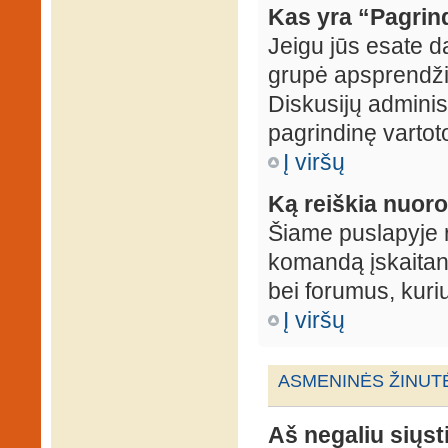
Kas yra “Pagrin
Jeigu jūs esate d
grupė apsprendžia
Diskusijų administ
pagrindinę vartot
Į viršų
Ką reiškia nuo
Šiame puslapyje r
komandą įskaitant
bei forumus, kuri
Į viršų
ASMENINĖS ŽINUT
Aš negaliu siųst