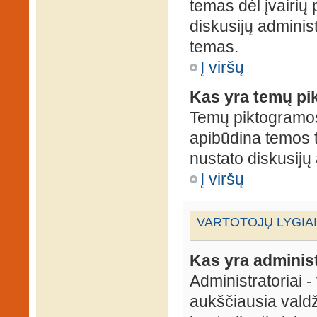
temas dėl įvairių
diskusijų administ
temas.
Į viršų
Kas yra temų p
Temų piktogramos 
apibūdina temos 
nustato diskusijų 
Į viršų
VARTOTOJŲ LYGIAI
Kas yra administ
Administratoriai 
aukščiausia valdž