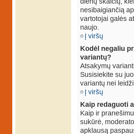
dienų skaičių, ki
nesibaigiančią apk
vartotojai galės a
naujo.
Į viršų
Kodėl negaliu p
variantų?
Atsakymų variantų
Susisiekite su ju
variantų nei leidž
Į viršų
Kaip redaguoti a
Kaip ir pranešimus
sukūrė, moderator
apklausą paspaus