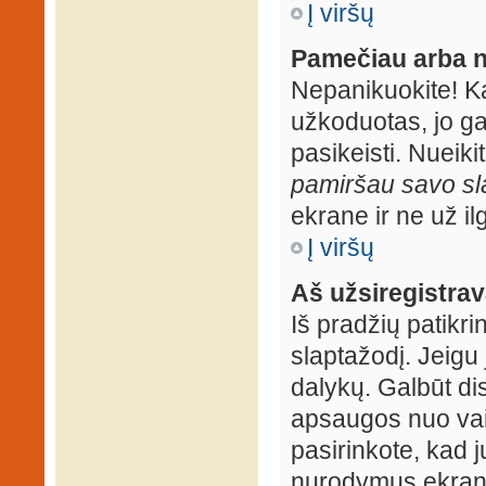
Į viršų
Pamečiau arba n
Nepanikuokite! K
užkoduotas, jo ga
pasikeisti. Nueiki
pamiršau savo sl
ekrane ir ne už ilg
Į viršų
Aš užsiregistrava
Iš pradžių patikrin
slaptažodį. Jeigu j
dalykų. Galbūt dis
apsaugos nuo vai
pasirinkote, kad j
nurodymus ekrane.