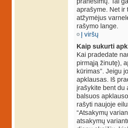
pranešimų. Tai ga
aprašyme. Net ir 
atžymėjus varnel
rašymo lange.
Į viršų
Kaip sukurti ap
Kai pradedate na
pirmąją žinutę), 
kūrimas”. Jeigu jo
apklausas. Iš pra
įrašykite bent du
balsuos apklausos
rašyti naujoje eil
“Atsakymų variantų
atsakymų variantų