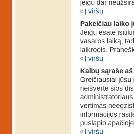
jeigu dar neužsire
Į viršų
Pakeičiau laiko j
Jeigu esate įsitiki
vasaros laiką, ta
laikrodis. Pranešk
Į viršų
Kalbų sąraše aš
Greičiausiai jūsų
neišvertė šios dis
administratoriaus,
vertimas neegzist
informacijos rasi
puslapio apačioje
Į viršų