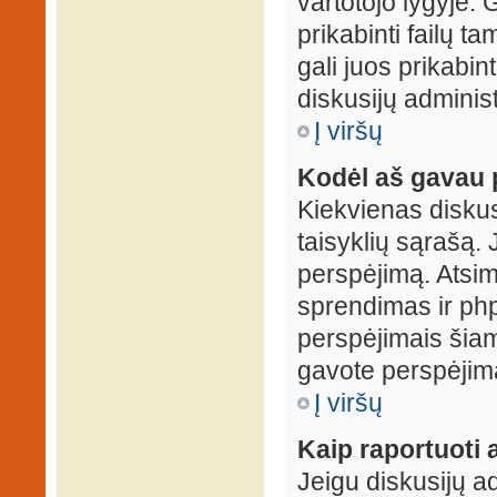
vartotojo lygyje. 
prikabinti failų t
gali juos prikabint
diskusijų administ
Į viršų
Kodėl aš gavau 
Kiekvienas diskus
taisyklių sąrašą. 
perspėjimą. Atsimi
sprendimas ir ph
perspėjimais šiam
gavote perspėjimą
Į viršų
Kaip raportuoti
Jeigu diskusijų ad