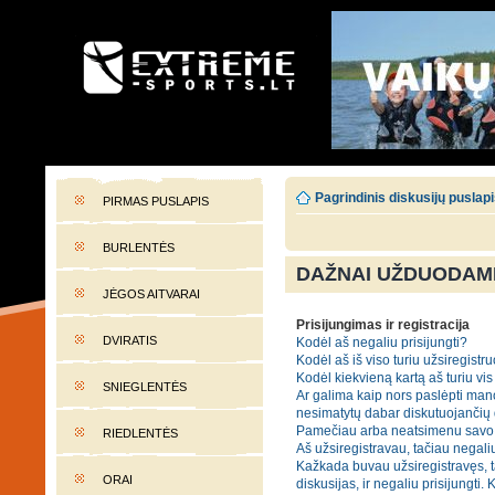
EXTREME-SPORTS.LT
Lietuvos extremalaus sporto portalas
Pagrindinis diskusijų puslap
PIRMAS PUSLAPIS
BURLENTĖS
DAŽNAI UŽDUODAMI
JĖGOS AITVARAI
Prisijungimas ir registracija
DVIRATIS
Kodėl aš negaliu prisijungti?
Kodėl aš iš viso turiu užsiregistru
Kodėl kiekvieną kartą aš turiu vis 
SNIEGLENTĖS
Ar galima kaip nors paslėpti mano
nesimatytų dabar diskutuojančių
Pamečiau arba neatsimenu savo 
RIEDLENTĖS
Aš užsiregistravau, tačiau negaliu
Kažkada buvau užsiregistravęs, t
ORAI
diskusijas, ir negaliu prisijungti. 