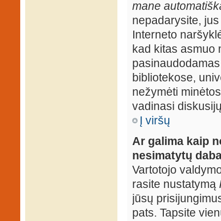
mane automatiška
nepadarysite, jus
Interneto naršyk
kad kitas asmuo n
pasinaudodamas j
bibliotekose, univ
nežymėti minėtos
vadinasi diskusij
Į viršų
Ar galima kaip n
nesimatytų daba
Vartotojo valdymo 
rasite nustatymą
jūsų prisijungimus
pats. Tapsite vien