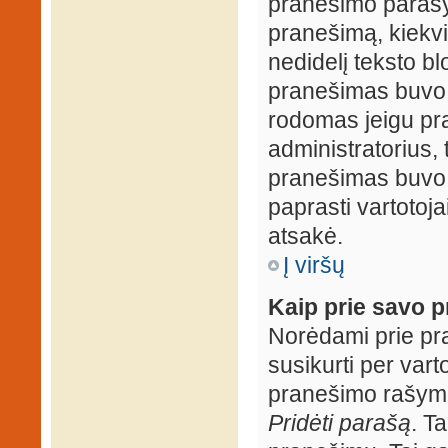
pranešimo parašy
pranešimą, kiekv
nedidelį teksto b
pranešimas buvo 
rodomas jeigu pr
administratorius, t
pranešimas buvo r
paprasti vartotojai
atsakė.
Į viršų
Kaip prie savo p
Norėdami prie pran
susikurti per vart
pranešimo rašymo
Pridėti parašą
. T