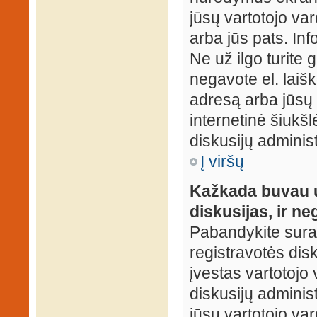
jūsų vartotojo var
arba jūs pats. Inf
Ne už ilgo turite 
negavote el. laišk
adresą arba jūsų 
internetinė šiukšl
diskusijų administ
Į viršų
Kažkada buvau už
diskusijas, ir ne
Pabandykite surast
registravotės disku
įvestas vartotojo 
diskusijų administ
jūsų vartotojo va