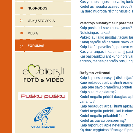
Kas yra apsaugos nuo vaikų fun
Kodėl aš negaliu užsiregistruoti?
NUORODOS
Ką daro nuoroda “Ištrinti visus di
VAIKŲ STOVYKLA
Vartotojo nustatymai ir paramet
Kaip pasikeisi savo nustatymus?
Neteisingas laikas!
MEDIA
Pakeičiau laiko juostas, tačiau lai
Kalbų sąraše aš nerandu savo ka
FORUMAS
Kaip įsidėti paveikslėlį po savo v
Kas yra rangas ir kaip man jį pasi
Kai paspaudžiu ant kurio nors var
adreso, manęs paprašo prisijungt
Rašymo veiksmai
Kaip ką nors parašyti į diskusijas
Kaip redaguoti arba ištrinti pran
Kaip prie savo pranešimų pridėti
Kaip sukurti apklausą?
Kodėl negaliu pridėti daugiau a
variantų?
Kaip redaguoti arba ištrinti apkl
Kodėl negaliu patekti į kai kuriu
Kodėl negaliu prikabinti failų?
Kodėl aš gavau perspėjimą?
Kaip raportuoti apie neteisingus
Ką daro mygtukas “Išsaugoti” p