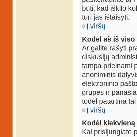
būti, kad iškilo k
turi jas ištaisyti.
Į viršų
Kodėl aš iš viso 
Ar galite rašyti 
diskusijų administ
tampa prieinami p
anoniminis dalyvis
elektroninio pašt
grupes ir panašiai
todėl patartina tai
Į viršų
Kodėl kiekvieną k
Kai prisijungiate 