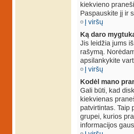
kiekvieno praneš
Paspauskite jį ir
Į viršų
Ką daro mygtuka
Jis leidžia jums i
rašymą. Norėdami
apsilankykite var
Į viršų
Kodėl mano prane
Gali būti, kad dis
kiekvienas praneš
patvirtintas. Taip
grupei, kurios pra
informacijos gausi
Į viršų