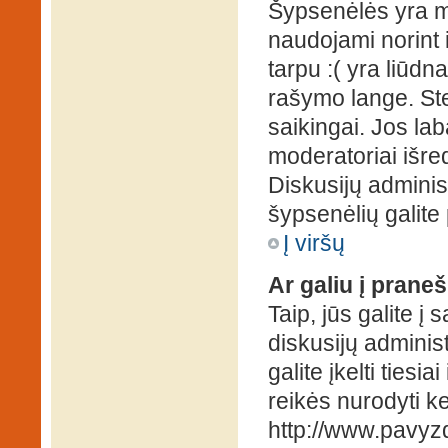
Šypsenėlės yra ma
naudojami norint i
tarpu :( yra liūd
rašymo lange. Ste
saikingai. Jos la
moderatoriai išre
Diskusijų administ
šypsenėlių galit
Į viršų
Ar galiu į praneš
Taip, jūs galite į
diskusijų administ
galite įkelti ties
reikės nurodyti kel
http://www.pavyzd