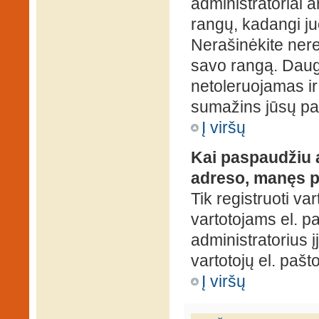
administratoriai a
rangų, kadangi ju
Nerašinėkite ner
savo rangą. Daug
netoleruojamas ir
sumažins jūsų pa
Į viršų
Kai paspaudžiu a
adreso, manęs p
Tik registruoti va
vartotojams el. paš
administratorius 
vartotojų el. paš
Į viršų