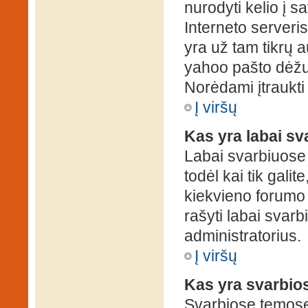
nurodyti kelio į s
Interneto serveris)
yra už tam tikrų 
yahoo pašto dėžuč
Norėdami įtraukti
Į viršų
Kas yra labai s
Labai svarbiuose
todėl kai tik galit
kiekvieno forumo v
rašyti labai svar
administratorius.
Į viršų
Kas yra svarbio
Svarbiose temose 