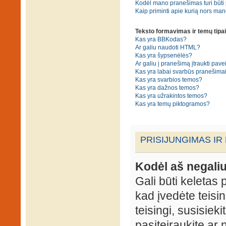
Kodėl mano pranešimas turi būti p
Kaip priminti apie kurią nors ma
Teksto formavimas ir temų tipai
Kas yra BBKodas?
Ar galiu naudoti HTML?
Kas yra šypsenėlės?
Ar galiu į pranešimą įtraukti pavei
Kas yra labai svarbūs pranešima
Kas yra svarbios temos?
Kas yra dažnos temos?
Kas yra užrakintos temos?
Kas yra temų piktogramos?
PRISIJUNGIMAS IR
Kodėl aš negaliu
Gali būti keletas p
kad įvedėte teisin
teisingi, susisieki
pasiteiraukite ar 