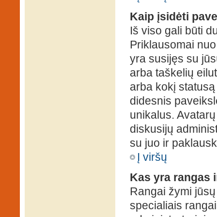
Kaip įsidėti pav
Iš viso gali būti d
Priklausomai nuo s
yra susijęs su jū
arba taškelių eilu
arba kokį statusą 
didesnis paveiksl
unikalus. Avatarų 
diskusijų administ
su juo ir paklausk
Į viršų
Kas yra rangas i
Rangai žymi jūsų 
specialiais rangai