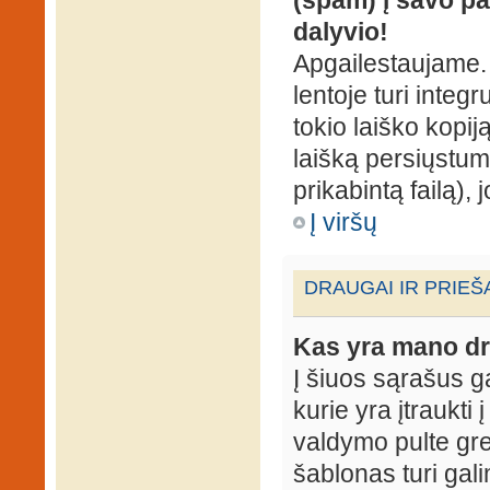
dalyvio!
Apgailestaujame. 
lentoje turi integ
tokio laiško kopij
laišką persiųstum
prikabintą failą),
Į viršų
DRAUGAI IR PRIEŠ
Kas yra mano dr
Į šiuos sąrašus gal
kurie yra įtraukti
valdymo pulte gr
šablonas turi gal