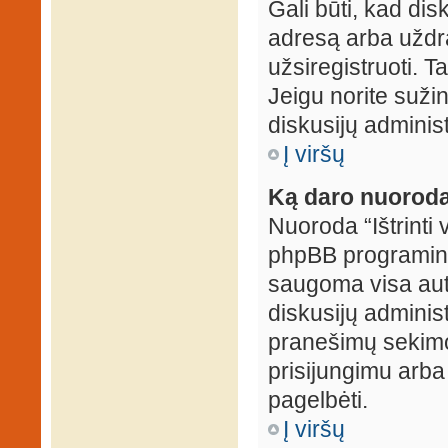
Gali būti, kad dis
adresą arba uždr
užsiregistruoti. Ta
Jeigu norite sužin
diskusijų administ
Į viršų
Ką daro nuoroda 
Nuoroda “Ištrinti 
phpBB programinė
saugoma visa auten
diskusijų administr
pranešimų sekimo 
prisijungimu arba
pagelbėti.
Į viršų