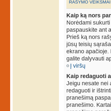
RAŠYMO VEIKSMAI
Kaip ką nors par
Norėdami sukurti
paspauskite ant 
Prieš ką nors rašy
jūsų teisių sąraš
ekrano apačioje. 
galite dalyvauti ap
Į viršų
Kaip redaguoti a
Jeigu nesate nei 
redaguoti ir ištri
pranešimą paspau
pranešimo. Kartais