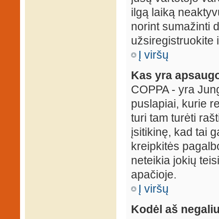
ilgą laiką neaktyv
norint sumažinti 
užsiregistruokite 
Į viršų
Kas yra apsaugo
COPPA - yra Jungti
puslapiai, kurie 
turi tam turėti ra
įsitikinę, kad tai
kreipkitės pagalb
neteikia jokių tei
apačioje.
Į viršų
Kodėl aš negaliu