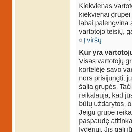
Kiekvienas vartot
kiekvienai grupei 
labai palengvina a
vartotojo teisių, g
Į viršų
Kur yra vartotojų
Visas vartotojų g
kortelėje savo var
nors prisijungti,
šalia grupės. Tač
reikalauja, kad jū
būtų uždarytos, o
Jeigu grupė reika
paspaudę atitink
lyderiui. Jis gali 