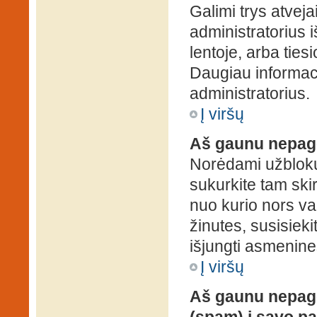
Galimi trys atveja
administratorius 
lentoje, arba ties
Daugiau informaci
administratorius.
Į viršų
Aš gaunu nepag
Norėdami užblokuo
sukurkite tam ski
nuo kurio nors va
žinutes, susisieki
išjungti asmenine
Į viršų
Aš gaunu nepage
(spam) į savo pa