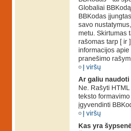
Globaliai BBKodą g
BBKodas įjungtas, p
savo nustatymus,
metu. Skirtumas 
rašomas tarp [ ir 
informacijos apie
pranešimo rašymo
Į viršų
Ar galiu naudot
Ne. Rašyti HTML k
teksto formavimo
įgyvendinti BBKo
Į viršų
Kas yra šypsen