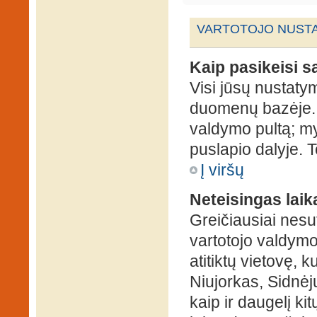
VARTOTOJO NUSTA
Kaip pasikeisi 
Visi jūsų nustaty
duomenų bazėje. N
valdymo pultą; my
puslapio dalyje. 
Į viršų
Neteisingas laik
Greičiausiai nesut
vartotojo valdymo 
atitiktų vietovę, 
Niujorkas, Sidnėjus
kaip ir daugelį kit