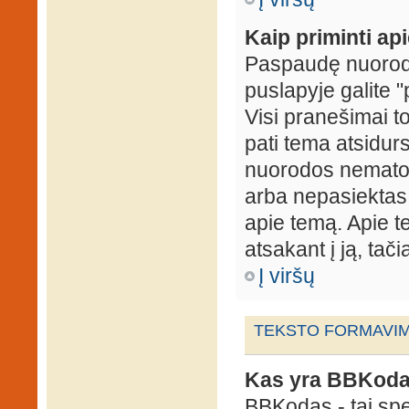
Kaip priminti ap
Paspaudę nuorodą
puslapyje galite "
Visi pranešimai t
pati tema atsidur
nuorodos nematote
arba nepasiektas 
apie temą. Apie te
atsakant į ją, tači
Į viršų
TEKSTO FORMAVIMA
Kas yra BBKod
BBKodas - tai sp