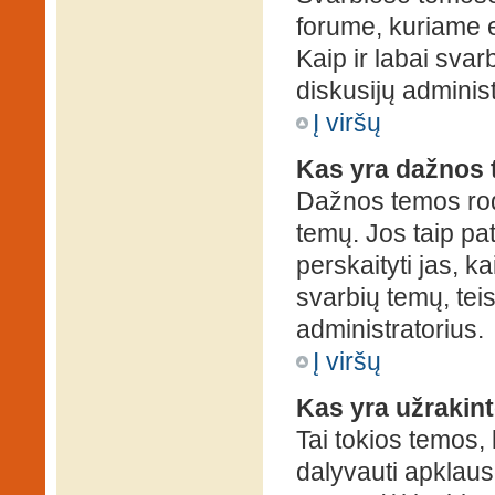
forume, kuriame 
Kaip ir labai sva
diskusijų administ
Į viršų
Kas yra dažnos
Dažnos temos rod
temų. Jos taip pa
perskaityti jas, ka
svarbių temų, tei
administratorius.
Į viršų
Kas yra užrakin
Tai tokios temos, 
dalyvauti apklauso