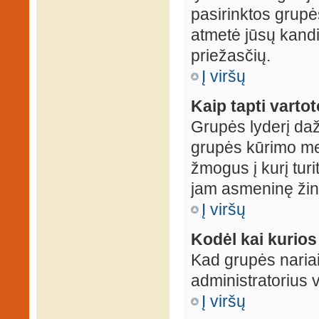
pasirinktos grupės
atmetė jūsų kandid
priežasčių.
Į viršų
Kaip tapti varto
Grupės lyderį daž
grupės kūrimo met
žmogus į kurį turi
jam asmeninę žin
Į viršų
Kodėl kai kurio
Kad grupės nariai
administratorius v
Į viršų