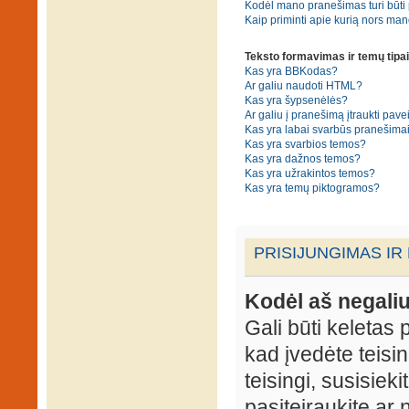
Kodėl mano pranešimas turi būti p
Kaip priminti apie kurią nors ma
Teksto formavimas ir temų tipai
Kas yra BBKodas?
Ar galiu naudoti HTML?
Kas yra šypsenėlės?
Ar galiu į pranešimą įtraukti pavei
Kas yra labai svarbūs pranešima
Kas yra svarbios temos?
Kas yra dažnos temos?
Kas yra užrakintos temos?
Kas yra temų piktogramos?
PRISIJUNGIMAS IR
Kodėl aš negaliu
Gali būti keletas p
kad įvedėte teisin
teisingi, susisieki
pasiteiraukite ar 