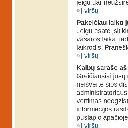
jeigu dar neužsire
Į viršų
Pakeičiau laiko j
Jeigu esate įsitiki
vasaros laiką, ta
laikrodis. Pranešk
Į viršų
Kalbų sąraše aš
Greičiausiai jūsų
neišvertė šios dis
administratoriaus,
vertimas neegzist
informacijos rasi
puslapio apačioje
Į viršų