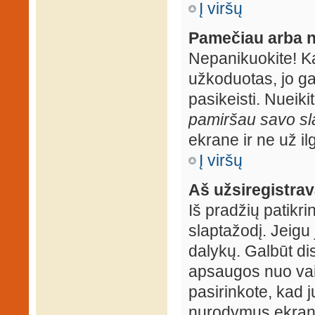
Į viršų
Pamečiau arba n
Nepanikuokite! K
užkoduotas, jo ga
pasikeisti. Nueiki
pamiršau savo sl
ekrane ir ne už ilg
Į viršų
Aš užsiregistrava
Iš pradžių patikrin
slaptažodį. Jeigu j
dalykų. Galbūt dis
apsaugos nuo vai
pasirinkote, kad j
nurodymus ekrane.