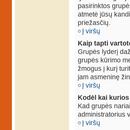
pasirinktos grupės
atmetė jūsų kandid
priežasčių.
Į viršų
Kaip tapti varto
Grupės lyderį daž
grupės kūrimo met
žmogus į kurį turi
jam asmeninę žin
Į viršų
Kodėl kai kurio
Kad grupės nariai
administratorius v
Į viršų