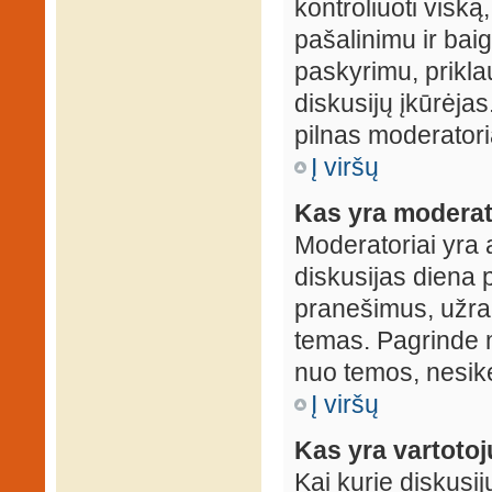
kontroliuoti viską
pašalinimu ir baig
paskyrimu, prikla
diskusijų įkūrėjas
pilnas moderator
Į viršų
Kas yra moderat
Moderatoriai yra 
diskusijas diena p
pranešimus, užrakin
temas. Pagrinde m
nuo temos, nesikei
Į viršų
Kas yra vartoto
Kai kurie diskusij