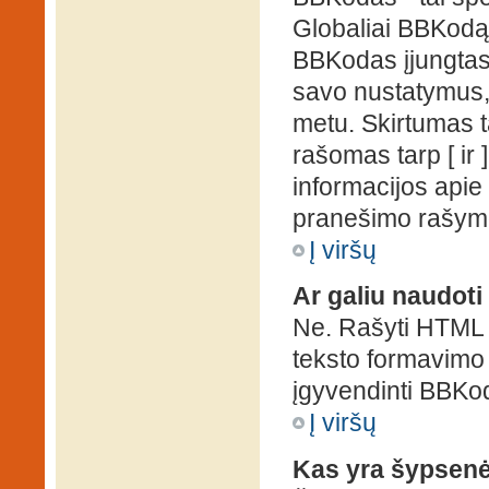
Globaliai BBKodą g
BBKodas įjungtas, p
savo nustatymus,
metu. Skirtumas 
rašomas tarp [ ir 
informacijos apie
pranešimo rašymo
Į viršų
Ar galiu naudot
Ne. Rašyti HTML k
teksto formavimo
įgyvendinti BBKo
Į viršų
Kas yra šypsen