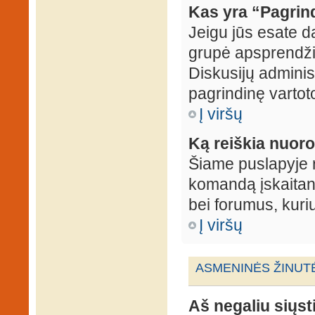
Kas yra “Pagrin
Jeigu jūs esate d
grupė apsprendžia
Diskusijų administ
pagrindinę vartot
Į viršų
Ką reiškia nuo
Šiame puslapyje r
komandą įskaitant
bei forumus, kuri
Į viršų
ASMENINĖS ŽINUT
Aš negaliu siųst