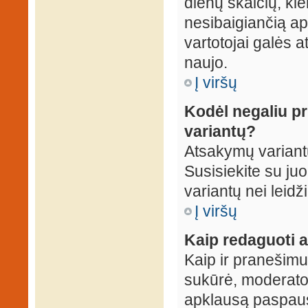
dienų skaičių, ki
nesibaigiančią apk
vartotojai galės a
naujo.
Į viršų
Kodėl negaliu p
variantų?
Atsakymų variantų
Susisiekite su ju
variantų nei leidž
Į viršų
Kaip redaguoti a
Kaip ir pranešimus
sukūrė, moderator
apklausą paspaus