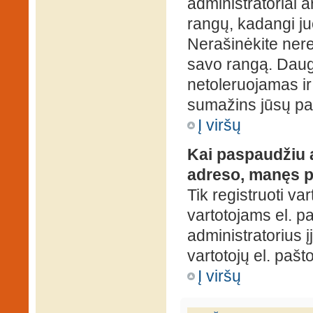
administratoriai a
rangų, kadangi ju
Nerašinėkite ner
savo rangą. Daug
netoleruojamas ir
sumažins jūsų pa
Į viršų
Kai paspaudžiu a
adreso, manęs p
Tik registruoti va
vartotojams el. paš
administratorius 
vartotojų el. paš
Į viršų