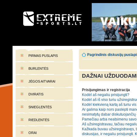
EXTREME-SPORTS.LT
Lietuvos extremalaus sporto portalas
Pagrindinis diskusijų puslap
PIRMAS PUSLAPIS
BURLENTĖS
DAŽNAI UŽDUODAMI
JĖGOS AITVARAI
Prisijungimas ir registracija
DVIRATIS
Kodėl aš negaliu prisijungti?
Kodėl aš iš viso turiu užsiregistru
Kodėl kiekvieną kartą aš turiu vis 
SNIEGLENTĖS
Ar galima kaip nors paslėpti mano
nesimatytų dabar diskutuojančių
Pamečiau arba neatsimenu savo 
RIEDLENTĖS
Aš užsiregistravau, tačiau negaliu
Kažkada buvau užsiregistravęs, t
ORAI
diskusijas, ir negaliu prisijungti. 