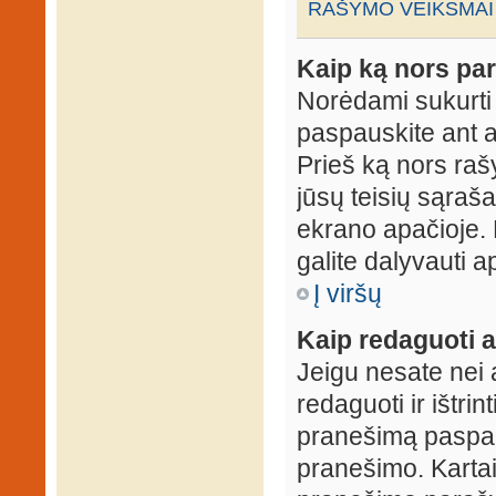
RAŠYMO VEIKSMAI
Kaip ką nors par
Norėdami sukurti
paspauskite ant 
Prieš ką nors rašy
jūsų teisių sąraš
ekrano apačioje. 
galite dalyvauti ap
Į viršų
Kaip redaguoti a
Jeigu nesate nei 
redaguoti ir ištri
pranešimą paspau
pranešimo. Kartais