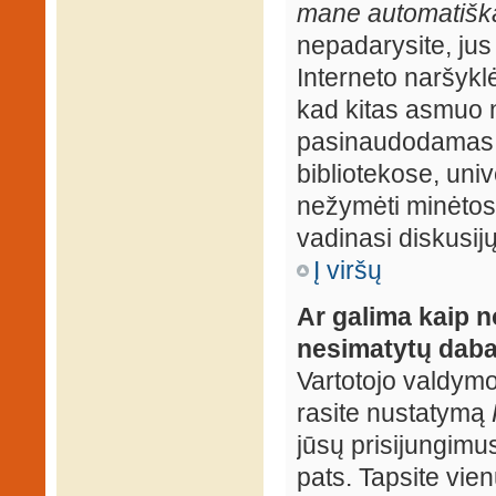
mane automatiška
nepadarysite, jus
Interneto naršyk
kad kitas asmuo n
pasinaudodamas j
bibliotekose, univ
nežymėti minėtos
vadinasi diskusij
Į viršų
Ar galima kaip n
nesimatytų daba
Vartotojo valdymo 
rasite nustatymą
jūsų prisijungimus
pats. Tapsite vien