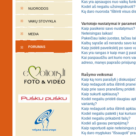
Kas yra apsaugos nuo vaikų fun
Kodėl aš negaliu užsiregistruoti?
NUORODOS
Ką daro nuoroda “Ištrinti visus di
VAIKŲ STOVYKLA
Vartotojo nustatymai ir paramet
Kaip pasikeisi savo nustatymus?
Neteisingas laikas!
MEDIA
Pakeičiau laiko juostas, tačiau lai
Kalbų sąraše aš nerandu savo ka
FORUMAS
Kaip įsidėti paveikslėlį po savo v
Kas yra rangas ir kaip man jį pasi
Kai paspaudžiu ant kurio nors var
adreso, manęs paprašo prisijungt
Rašymo veiksmai
Kaip ką nors parašyti į diskusijas
Kaip redaguoti arba ištrinti pran
Kaip prie savo pranešimų pridėti
Kaip sukurti apklausą?
Kodėl negaliu pridėti daugiau a
variantų?
Kaip redaguoti arba ištrinti apkl
Kodėl negaliu patekti į kai kuriu
Kodėl negaliu prikabinti failų?
Kodėl aš gavau perspėjimą?
Kaip raportuoti apie neteisingus
Ką daro mygtukas “Išsaugoti” p