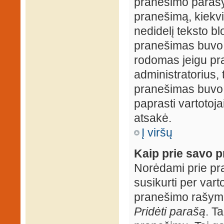
pranešimo parašy
pranešimą, kiekv
nedidelį teksto b
pranešimas buvo 
rodomas jeigu pr
administratorius, t
pranešimas buvo r
paprasti vartotojai
atsakė.
Į viršų
Kaip prie savo p
Norėdami prie pran
susikurti per vart
pranešimo rašymo
Pridėti parašą
. T