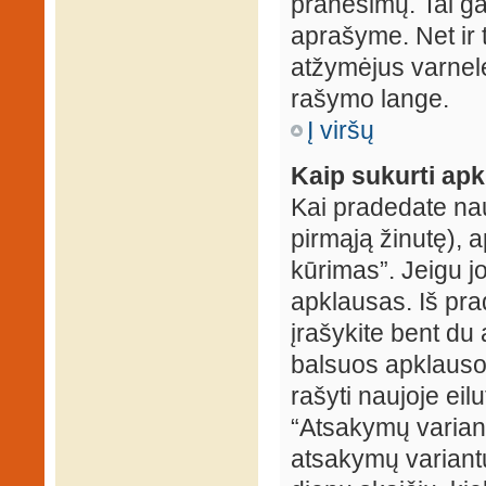
pranešimų. Tai ga
aprašyme. Net ir 
atžymėjus varnel
rašymo lange.
Į viršų
Kaip sukurti ap
Kai pradedate na
pirmąją žinutę), 
kūrimas”. Jeigu jo
apklausas. Iš pra
įrašykite bent du
balsuos apklausos
rašyti naujoje eil
“Atsakymų variantų
atsakymų variantų