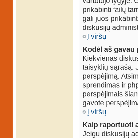
vartotojo lygyje. 
prikabinti failų t
gali juos prikabint
diskusijų administ
Į viršų
Kodėl aš gavau 
Kiekvienas diskus
taisyklių sąrašą. 
perspėjimą. Atsimi
sprendimas ir ph
perspėjimais šiam
gavote perspėjimą
Į viršų
Kaip raportuoti
Jeigu diskusijų ad