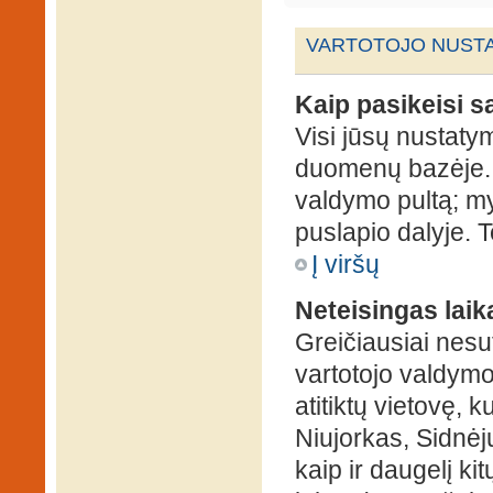
VARTOTOJO NUSTA
Kaip pasikeisi 
Visi jūsų nustaty
duomenų bazėje. N
valdymo pultą; my
puslapio dalyje. 
Į viršų
Neteisingas laik
Greičiausiai nesut
vartotojo valdymo 
atitiktų vietovę, 
Niujorkas, Sidnėjus
kaip ir daugelį kit