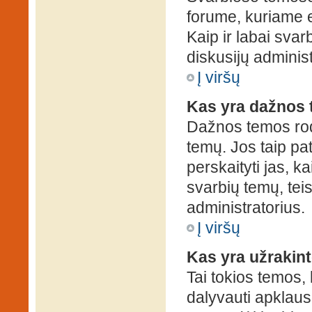
forume, kuriame 
Kaip ir labai sva
diskusijų administ
Į viršų
Kas yra dažnos
Dažnos temos rod
temų. Jos taip pa
perskaityti jas, ka
svarbių temų, tei
administratorius.
Į viršų
Kas yra užrakin
Tai tokios temos, 
dalyvauti apklauso