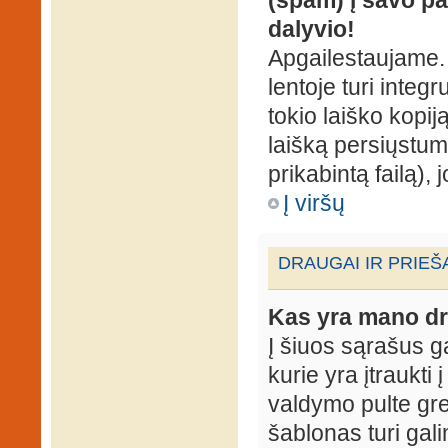
dalyvio!
Apgailestaujame. 
lentoje turi integ
tokio laiško kopij
laišką persiųstum
prikabintą failą),
Į viršų
DRAUGAI IR PRIEŠ
Kas yra mano dr
Į šiuos sąrašus gal
kurie yra įtraukti
valdymo pulte gr
šablonas turi gal