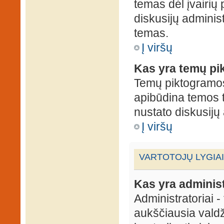
temas dėl įvairių
diskusijų administ
temas.
Į viršų
Kas yra temų p
Temų piktogramos 
apibūdina temos 
nustato diskusijų 
Į viršų
VARTOTOJŲ LYGIAI
Kas yra administ
Administratoriai 
aukščiausia valdž