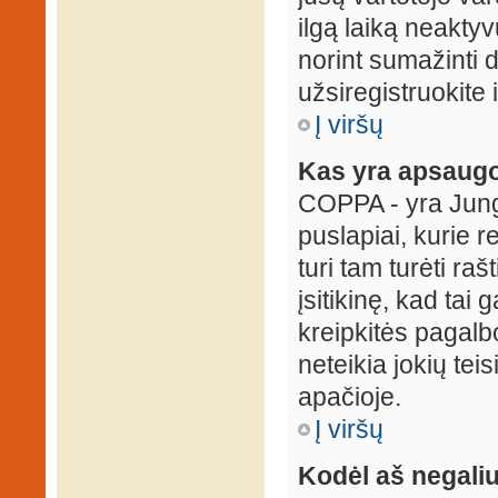
ilgą laiką neaktyv
norint sumažinti 
užsiregistruokite 
Į viršų
Kas yra apsaugo
COPPA - yra Jungti
puslapiai, kurie 
turi tam turėti ra
įsitikinę, kad tai
kreipkitės pagalb
neteikia jokių tei
apačioje.
Į viršų
Kodėl aš negaliu