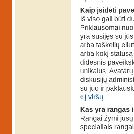
Kaip įsidėti pav
Iš viso gali būti d
Priklausomai nuo s
yra susijęs su jū
arba taškelių eilu
arba kokį statusą 
didesnis paveiksl
unikalus. Avatarų 
diskusijų administ
su juo ir paklausk
Į viršų
Kas yra rangas i
Rangai žymi jūsų 
specialiais rangai