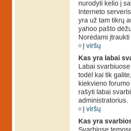
nurodyti kelio į s
Interneto serveris)
yra už tam tikrų 
yahoo pašto dėžuč
Norėdami įtraukti
Į viršų
Kas yra labai s
Labai svarbiuose
todėl kai tik galit
kiekvieno forumo v
rašyti labai svar
administratorius.
Į viršų
Kas yra svarbio
Svarbiose temose 