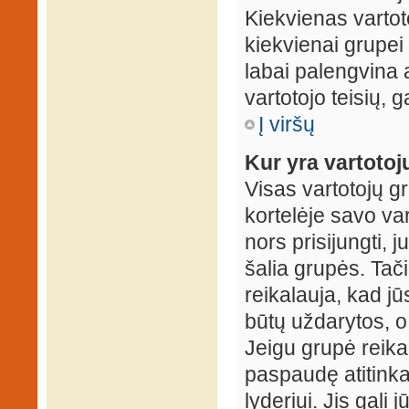
Kiekvienas vartot
kiekvienai grupei 
labai palengvina a
vartotojo teisių, g
Į viršų
Kur yra vartotojų
Visas vartotojų g
kortelėje savo var
nors prisijungti,
šalia grupės. Tač
reikalauja, kad jū
būtų uždarytos, o
Jeigu grupė reika
paspaudę atitink
lyderiui. Jis gali 