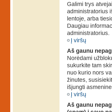
Galimi trys atveja
administratorius 
lentoje, arba ties
Daugiau informaci
administratorius.
Į viršų
Aš gaunu nepag
Norėdami užblokuo
sukurkite tam ski
nuo kurio nors va
žinutes, susisieki
išjungti asmenine
Į viršų
Aš gaunu nepage
(spam) į savo pa