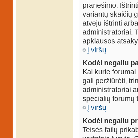
pranešimo. Ištrin
variantų skaičių 
atveju ištrinti ar
administratoriai.
apklausos atsakym
Į viršų
Kodėl negaliu pa
Kai kurie forumai 
gali peržiūrėti, tr
administratoriai a
specialių forumų t
Į viršų
Kodėl negaliu pri
Teisės failų prik