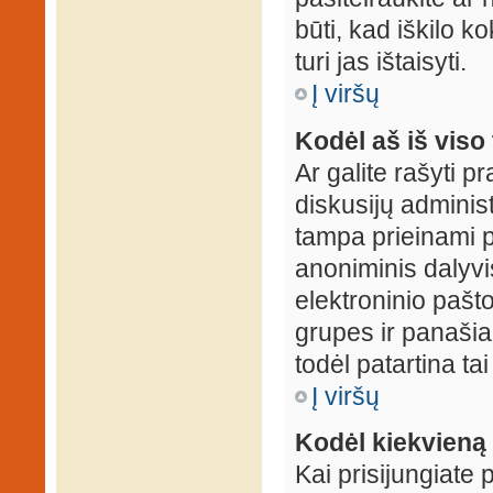
būti, kad iškilo k
turi jas ištaisyti.
Į viršų
Kodėl aš iš viso 
Ar galite rašyti 
diskusijų administ
tampa prieinami p
anoniminis dalyvis
elektroninio pašt
grupes ir panašiai
todėl patartina tai
Į viršų
Kodėl kiekvieną k
Kai prisijungiate 