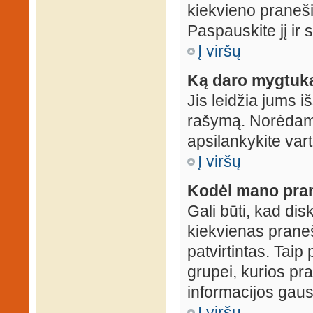
kiekvieno praneš
Paspauskite jį ir
Į viršų
Ką daro mygtuka
Jis leidžia jums i
rašymą. Norėdami
apsilankykite var
Į viršų
Kodėl mano prane
Gali būti, kad dis
kiekvienas praneš
patvirtintas. Taip
grupei, kurios pra
informacijos gausi
Į viršų