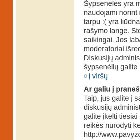
Šypsenėlės yra ma
naudojami norint i
tarpu :( yra liūd
rašymo lange. Ste
saikingai. Jos la
moderatoriai išre
Diskusijų administ
šypsenėlių galit
Į viršų
Ar galiu į praneš
Taip, jūs galite į
diskusijų administ
galite įkelti ties
reikės nurodyti kel
http://www.pavyzd