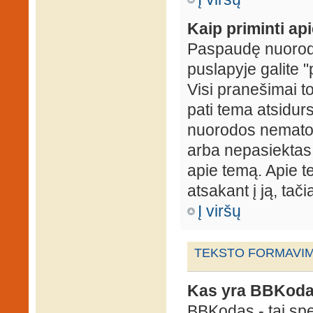
Kaip priminti ap
Paspaudę nuorodą
puslapyje galite "
Visi pranešimai t
pati tema atsidur
nuorodos nematote
arba nepasiektas 
apie temą. Apie te
atsakant į ją, tači
Į viršų
TEKSTO FORMAVIMA
Kas yra BBKod
BBKodas - tai sp