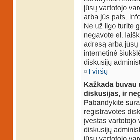
jūsų vartotojo var
arba jūs pats. Inf
Ne už ilgo turite 
negavote el. laišk
adresą arba jūsų 
internetinė šiukšl
diskusijų administ
Į viršų
Kažkada buvau už
diskusijas, ir ne
Pabandykite surast
registravotės disku
įvestas vartotojo 
diskusijų administ
jūsų vartotojo va