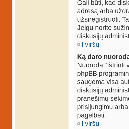
Gali būti, kad dis
adresą arba uždr
užsiregistruoti. Ta
Jeigu norite sužin
diskusijų administ
Į viršų
Ką daro nuoroda 
Nuoroda “Ištrinti 
phpBB programinė
saugoma visa auten
diskusijų administr
pranešimų sekimo 
prisijungimu arba
pagelbėti.
Į viršų