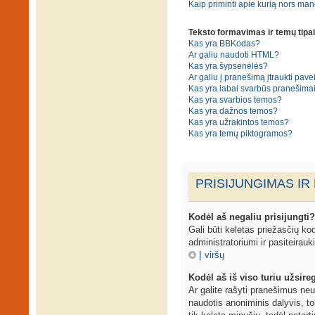
Kaip priminti apie kurią nors ma
Teksto formavimas ir temų tipai
Kas yra BBKodas?
Ar galiu naudoti HTML?
Kas yra šypsenėlės?
Ar galiu į pranešimą įtraukti pavei
Kas yra labai svarbūs pranešima
Kas yra svarbios temos?
Kas yra dažnos temos?
Kas yra užrakintos temos?
Kas yra temų piktogramos?
PRISIJUNGIMAS IR
Kodėl aš negaliu prisijungti?
Gali būti keletas priežasčių kodė
administratoriumi ir pasiteirauk
Į viršų
Kodėl aš iš viso turiu užsireg
Ar galite rašyti pranešimus neu
naudotis anoniminis dalyvis, to