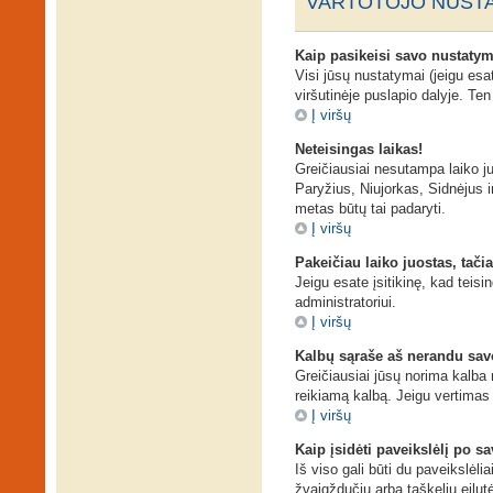
VARTOTOJO NUSTA
Kaip pasikeisi savo nustaty
Visi jūsų nustatymai (jeigu es
viršutinėje puslapio dalyje. Te
Į viršų
Neteisingas laikas!
Greičiausiai nesutampa laiko juo
Paryžius, Niujorkas, Sidnėjus ir 
metas būtų tai padaryti.
Į viršų
Pakeičiau laiko juostas, tačia
Jeigu esate įsitikinę, kad teisi
administratoriui.
Į viršų
Kalbų sąraše aš nerandu sav
Greičiausiai jūsų norima kalba n
reikiamą kalbą. Jeigu vertimas 
Į viršų
Kaip įsidėti paveikslėlį po s
Iš viso gali būti du paveikslėli
žvaigždučių arba taškelių eilut