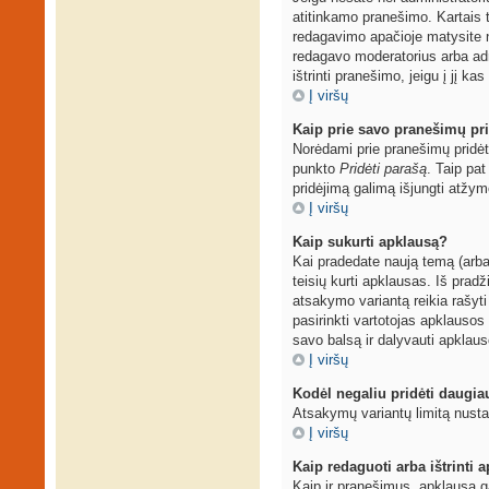
atitinkamo pranešimo. Kartais t
redagavimo apačioje matysite 
redagavo moderatorius arba admi
ištrinti pranešimo, jeigu į jį ka
Į viršų
Kaip prie savo pranešimų pri
Norėdami prie pranešimų pridėti
punkto
Pridėti parašą
. Taip pa
pridėjimą galimą išjungti atžy
Į viršų
Kaip sukurti apklausą?
Kai pradedate naują temą (arba
teisių kurti apklausas. Iš prad
atsakymo variantą reikia rašyti
pasirinkti vartotojas apklausos 
savo balsą ir dalyvauti apklaus
Į viršų
Kodėl negaliu pridėti daugi
Atsakymų variantų limitą nustat
Į viršų
Kaip redaguoti arba ištrinti 
Kaip ir pranešimus, apklausą g