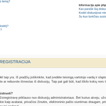
no temą?
Informacija apie ph
Kas parašė šią diskus
Kodėl diskusijose nė
Su kuo turėčiau susisi
kslėlį?
i?
 REGISTRACIJA
l taip yra. Iš pradžių įsitikinkite, kad įvedėte teisingą vartotojo vardą ir slapta
ite ar nebuvote išmestas iš diskusijų. Taip pat gali būti, kad iškilo kokių nors t
istruoti?
žsiregistravę priklauso nuo diskusijų administratoriaus. Bet kuriuo atveju, užs
kie kaip avatarai, privačios žinutės, elektroninio pašto siuntimas draugam, pris