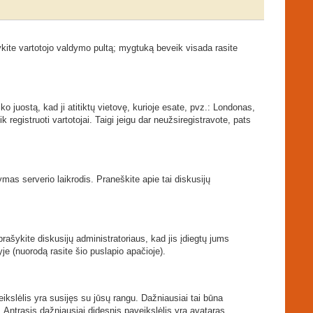
kite vartotojo valdymo pultą; mygtuką beveik visada rasite
ko juostą, kad ji atitiktų vietovę, kurioje esate, pvz.: Londonas,
ik registruoti vartotojai. Taigi jeigu dar neužsiregistravote, pats
tymas serverio laikrodis. Praneškite apie tai diskusijų
prašykite diskusijų administratoriaus, kad jis įdiegtų jums
je (nuorodą rasite šio puslapio apačioje).
veikslėlis yra susijęs su jūsų rangu. Dažniausiai tai būna
. Antrasis dažniausiai didesnis paveikslėlis yra avataras.