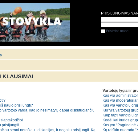
PRISIJUNGIMAS NA
Prisiminti mane
is
 KLAUSIMAI
Vartotojų lygiai ir g
Kas yra administrator
oti?
Kas yra moderatoriai
iš naujo prisijungti?
Kas yra vartotojų gr
o vartotojo vardą, kad jo nesimatytų dabar diskutuojančių
Kur yra vartotojų grup
Kaip tapti vartotojų 
slaptažodžio!
Kodėl kai kurios gru
 prisijungti!
Kas yra “Pagrindinė 
iau senai nerašiau į diskusijas, ir negaliu prisijungti. Ką
Ką reiškia nuoroda 