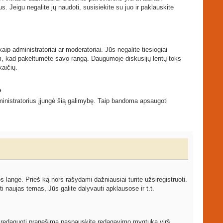
s. Jeigu negalite jų naudoti, susisiekite su juo ir paklauskite
ip administratoriai ar moderatoriai. Jūs negalite tiesiogiai
tam, kad pakeltumėte savo rangą. Daugumoje diskusijų lentų toks
kaičių.
?
 administratorius įjungė šią galimybę. Taip bandoma apsaugoti
ange. Prieš ką nors rašydami dažniausiai turite užsiregistruoti.
 naujas temas, Jūs galite dalyvauti apklausose ir t.t.
ami redaguoti pranešimą paspauskite redagavimo mygtuką virš