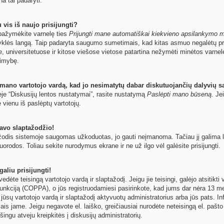
na tai padaryti.
 vis iš naujo prisijungti?
ų pažymėkite varnelę ties
Prijungti mane automatiškai kiekvieno apsilankymo 
yklės langą. Taip padaryta saugumo sumetimais, kad kitas asmuo negalėtų pri
e, universitetuose ir kitose viešose vietose patartina nežymėti minėtos varne
limybę.
 mano vartotojo vardą, kad jo nesimatytų dabar diskutuojančių dalyvių s
ėje “Diskusijų lentos nustatymai”, rasite nustatymą
Paslėpti mano būseną
. Je
e vienu iš paslėptų vartotojų.
avo slaptažodžio!
odis sistemoje saugomas užkoduotas, jo gauti neįmanoma. Tačiau jį galima leng
orodos. Toliau sekite nurodymus ekrane ir ne už ilgo vėl galėsite prisijungti.
aliu prisijungti!
 įvedėte teisingą vartotojo vardą ir slaptažodį. Jeigu jie teisingi, galėjo atsitik
unkciją (COPPA), o jūs registruodamiesi pasirinkote, kad jums dar nėra 13 met
 jūsų vartotojo vardą ir slaptažodį aktyvuotų administratorius arba jūs pats. In
ymais jame. Jeigu negavote el. laiško, greičiausiai nurodėte neteisingą el. paš
šingu atveju kreipkitės į diskusijų administratorių.