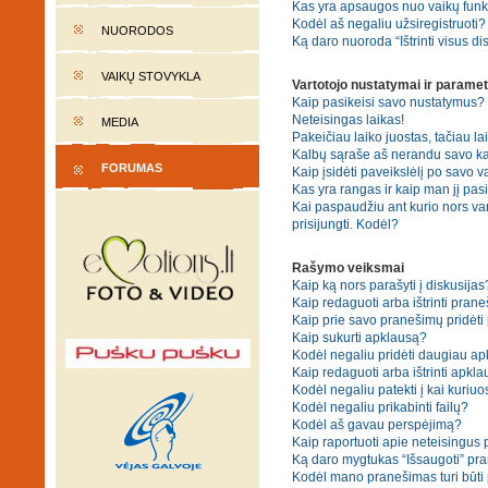
Kas yra apsaugos nuo vaikų fun
Kodėl aš negaliu užsiregistruoti?
NUORODOS
Ką daro nuoroda “Ištrinti visus di
VAIKŲ STOVYKLA
Vartotojo nustatymai ir paramet
Kaip pasikeisi savo nustatymus?
Neteisingas laikas!
MEDIA
Pakeičiau laiko juostas, tačiau lai
Kalbų sąraše aš nerandu savo ka
FORUMAS
Kaip įsidėti paveikslėlį po savo v
Kas yra rangas ir kaip man jį pasi
Kai paspaudžiu ant kurio nors va
prisijungti. Kodėl?
Rašymo veiksmai
Kaip ką nors parašyti į diskusijas
Kaip redaguoti arba ištrinti pran
Kaip prie savo pranešimų pridėti
Kaip sukurti apklausą?
Kodėl negaliu pridėti daugiau a
Kaip redaguoti arba ištrinti apkl
Kodėl negaliu patekti į kai kuriu
Kodėl negaliu prikabinti failų?
Kodėl aš gavau perspėjimą?
Kaip raportuoti apie neteisingus
Ką daro mygtukas “Išsaugoti” p
Kodėl mano pranešimas turi būti p