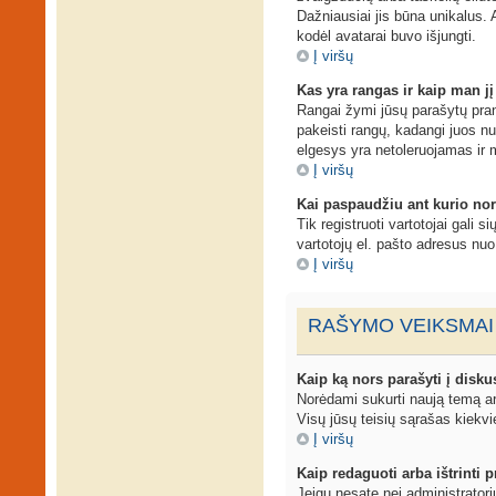
Dažniausiai jis būna unikalus. A
kodėl avatarai buvo išjungti.
Į viršų
Kas yra rangas ir kaip man jį
Rangai žymi jūsų parašytų prane
pakeisti rangų, kadangi juos n
elgesys yra netoleruojamas ir 
Į viršų
Kai paspaudžiu ant kurio nor
Tik registruoti vartotojai gali 
vartotojų el. pašto adresus nu
Į viršų
RAŠYMO VEIKSMAI
Kaip ką nors parašyti į disku
Norėdami sukurti naują temą ar
Visų jūsų teisių sąrašas kiekvi
Į viršų
Kaip redaguoti arba ištrinti
Jeigu nesate nei administrator