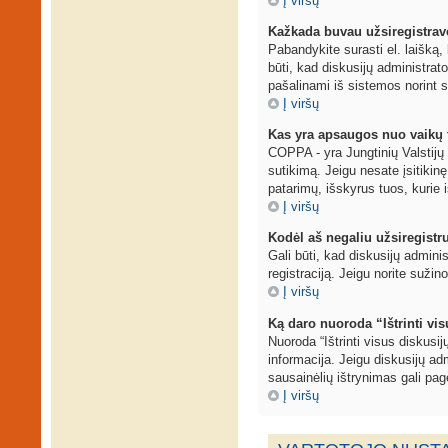
Į viršų
Kažkada buvau užsiregistravęs
Pabandykite surasti el. laišką, 
būti, kad diskusijų administrat
pašalinami iš sistemos norint s
Į viršų
Kas yra apsaugos nuo vaikų 
COPPA - yra Jungtinių Valstijų į
sutikimą. Jeigu nesate įsitikinę
patarimų, išskyrus tuos, kurie i
Į viršų
Kodėl aš negaliu užsiregistr
Gali būti, kad diskusijų adminis
registraciją. Jeigu norite sužin
Į viršų
Ką daro nuoroda “Ištrinti vi
Nuoroda “Ištrinti visus diskusi
informacija. Jeigu diskusijų adm
sausainėlių ištrynimas gali page
Į viršų