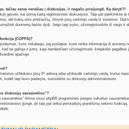
, tačiau senai nerašiau į diskusijas, ir negaliu prisijungti. Ką daryti?!
kurį gavote, kai pirmą kartą registravotės diskusijose. Taip pat patikrinkite ar t
orius, dėl kokių nors priežasčių, ištrynė jūsų vartotojo vardą iš sistemos. Dažn
umažinti duomenų bazės dydį. Jeigu taip įvyko, užsiregistruokite iš naujo ir a
funkcija (COPPA)?
statymas, kuris reikalauja, jog puslapiai, kurie renka informaciją iš asmenų ne
, kad tai galioja ir jums, kaip bandančiam užsiregistruoti, kreipkitės pagalbos 
švardinti apačioje.
uoti?
tratorius užblokavo jūsų IP adresą arba uždraudė vartotojo vardą, kuriuo bandote
oti, kodėl taip buvo padaryta, susisiekite su diskusijų administratoriumi.
sus diskusijų sausainėlius”?
jų sausainėlius” ištrina visus phpBB programinės įrangos sukurtus sausainėlius
inistratorius įjungė, jie taip pat teikia perskaitytų pranešimų sekimo funkciją.
lbėti.