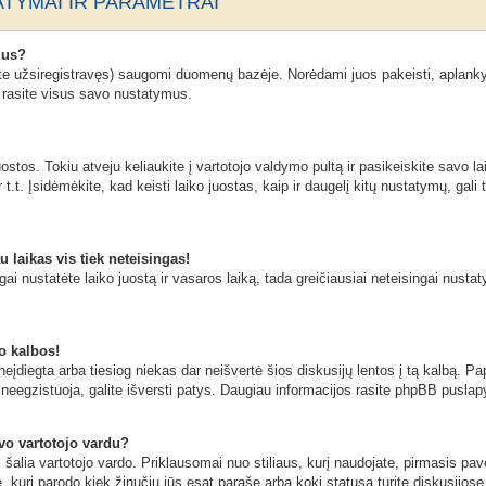
TYMAI IR PARAMETRAI
mus?
ate užsiregistravęs) saugomi duomenų bazėje. Norėdami juos pakeisti, aplanky
n rasite visus savo nustatymus.
stos. Tokiu atveju keliaukite į vartotojo valdymo pultą ir pasikeiskite savo lai
t.t. Įsidėmėkite, kad keisti laiko juostas, kaip ir daugelį kitų nustatymų, gali t
u laikas vis tiek neteisingas!
ngai nustatėte laiko juostą ir vasaros laiką, tada greičiausiai neteisingai nusta
o kalbos!
eįdiegta arba tiesiog niekas dar neišvertė šios diskusijų lentos į tą kalbą. Pa
neegzistuoja, galite išversti patys. Daugiau informacijos rasite phpBB puslapy
avo vartotojo vardu?
ai šalia vartotojo vardo. Priklausomai nuo stiliaus, kurį naudojate, pirmasis pa
ė, kuri parodo kiek žinučių jūs esat parašę arba kokį statusą turite diskusijose