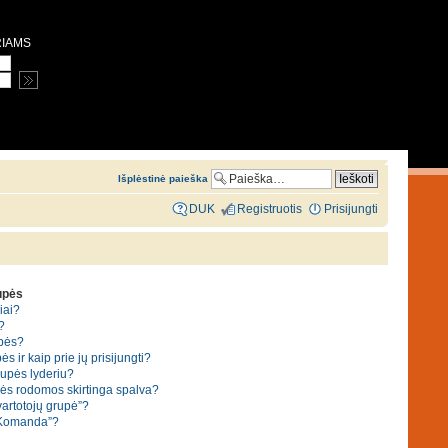
RIAMS
Išplėstinė paieška
DUK
Registruotis
Prisijungti
rupės
iai?
?
upės?
ės ir kaip prie jų prisijungti?
grupės lyderiu?
pės rodomos skirtinga spalva?
vartotojų grupė”?
“Komanda”?