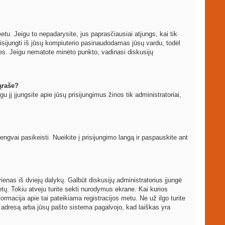
metu
. Jeigu to nepadarysite, jus paprasčiausiai atjungs, kai tik
sijungti iš jūsų kompiuterio pasinaudodamas jūsų vardu, todėl
les. Jeigu nematote minėto punkto, vadinasi diskusijų
ąraše?
igu jį įjungsite apie jūsų prisijungimus žinos tik administratoriai,
vai pasikeisti. Nueikite į prisijungimo langą ir paspauskite ant
ti vienas iš dviejų dalykų. Galbūt diskusijų administratorius įjungė
ų. Tokiu atveju turite sekti nurodymus ekrane. Kai kurios
formacija apie tai pateikiama registracijos metu. Ne už ilgo turite
to adresą arba jūsų pašto sistema pagalvojo, kad laiškas yra