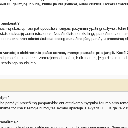
vatarų galimybę ir būdą, kuriuo jie yra įkeliami, valdo diskusijų administratoriu
 pasikeisti?
šimų skaičių. Taip pat specialiais rangais pažymimi ypatingi dalyviai, tokie ka
ustato diskusijų administratorius. Nerašinėkite nereikalingų pranešimų vien 
moderatoriai arba administratoriai tiesiog sumažins jūsų parašytų pranešimų s
s vartotojo elektroninio pašto adreso, manęs paprašo prisijungti. Kodėl
siųsti pranešimus kitiems vartotojams el. paštu, ir tik tuomet, jeigu diskusijų
o neteisingo naudojimo.
sijas?
ba parašyti pranešimą paspauskite ant atitinkamo mygtuko forumo arba temos l
ename forume ir temoje nurodytas ekrano apačioje. Pavyzdžiui: Jūs galite kurti
 pranešimą?
ius, nei moderatorius, galite redaguoti ir ištrinti tik savo pranešimus. Norėd