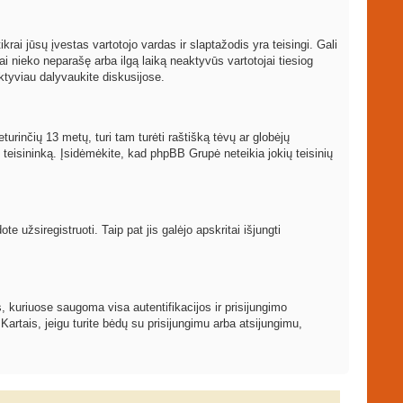
ikrai jūsų įvestas vartotojo vardas ir slaptažodis yra teisingi. Gali
ai nieko neparašę arba ilgą laiką neaktyvūs vartotojai tiesiog
ktyviau dalyvaukite diskusijose.
turinčių 13 metų, turi tam turėti raštišką tėvų ar globėjų
į teisininką. Įsidėmėkite, kad phpBB Grupė neteikia jokių teisinių
 užsiregistruoti. Taip pat jis galėjo apskritai išjungti
, kuriuose saugoma visa autentifikacijos ir prisijungimo
 Kartais, jeigu turite bėdų su prisijungimu arba atsijungimu,