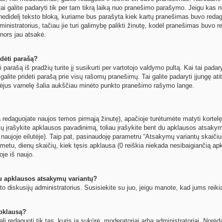
ai galite padaryti tik per tam tikrą laiką nuo pranešimo parašymo. Jeigu kas n
nedidelį teksto bloką, kuriame bus parašyta kiek kartų pranešimas buvo reda
nistratorius, tačiau jie turi galimybę palikti žinutę, kodėl pranešimas buvo red
s nors jau atsakė.
dėti parašą?
 parašą iš pradžių turite jį susikurti per vartotojo valdymo pultą. Kai tai pad
t galite pridėti parašą prie visų rašomų pranešimų. Tai galite padaryti įjungę 
mėjus varnelę šalia aukščiau minėto punkto pranešimo rašymo lange.
 redaguojate naujos temos pirmąją žinutę), apačioje turėtumėte matyti kortelę
žių įrašykite apklausos pavadinimą, toliau įrašykite bent du apklausos atsaky
 naujoje eilutėje). Taip pat, pasinaudoję parametru “Atsakymų variantų skaičius
metu, dienų skaičių, kiek tęsis apklausa (0 reiškia niekada nesibaigiančią apkla
oje iš naujo.
au apklausos atsakymų variantų?
o diskusijų administratorius. Susisiekite su juo, jeigu manote, kad jums reiki
apklausą?
ali redaguoti tik tas, kuris ją sukūrė, moderatoriai arba administratoriai. No