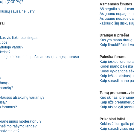
kcija (COPPA)?
Asmeninės žinutės
Aš negaliu siųsti asm
skusijų sausainėlius”?
Aš gaunu nepageida
Aš gaunu nepageidauj
rai
kažkurio šių diskusijų
Draugai ir priešai
kas vis tiek neteisingas!
Kas yra mano draugų 
lbos!
Kaip įtraukti/ištrinti
artotojo vardu?
keisti?
rtotojo elektroninio pašto adreso, manęs paprašo
Paieška forume
Kaip ieškoti forume 
Kodėl mano paieška n
Kodėl vykdant paiešką
Kaip ieškoti diskusij
?
Kaip surasti mano pa
ešimą?
 parašą?
Temų prenumeravim
pklausos atsakymų variantų?
Kuo skiriasi prenum
ausą?
Kaip užsiprenumeruo
os forumus?
Kaip atsisakyti pren
Prikabinti failai
 pranešimus moderatoriui?
Kokius failus galiu pr
ranešimo rašymo lange?
Kaip surasti visus ma
atvirtintas?