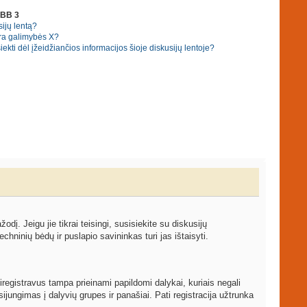
pBB 3
ijų lentą?
ra galimybės X?
ekti dėl įžeidžiančios informacijos šioje diskusijų lentoje?
žodį. Jeigu jie tikrai teisingi, susisiekite su diskusijų
echninių bėdų ir puslapio savininkas turi jas ištaisyti.
iregistravus tampa prieinami papildomi dalykai, kuriais negali
ijungimas į dalyvių grupes ir panašiai. Pati registracija užtrunka