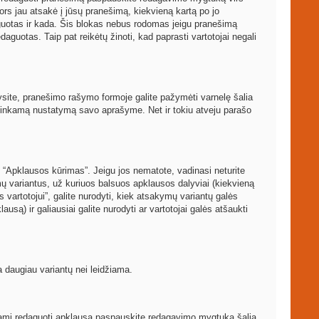
ors jau atsakė į jūsų pranešimą, kiekvieną kartą po jo
guotas ir kada. Šis blokas nebus rodomas jeigu pranešimą
aguotas. Taip pat reikėtų žinoti, kad paprasti vartotojai negali
arysite, pranešimo rašymo formoje galite pažymėti varnelę šalia
atitinkamą nustatymą savo aprašyme. Net ir tokiu atveju parašo
 “Apklausos kūrimas”. Jeigu jos nematote, vadinasi neturite
mų variantus, už kuriuos balsuos apklausos dalyviai (kiekvieną
 vartotojui”, galite nurodyti, kiek atsakymų variantų galės
usą) ir galiausiai galite nurodyti ar vartotojai galės atšaukti
a daugiau variantų nei leidžiama.
rėdami redaguoti apklausą paspauskite redagavimo mygtuką šalia