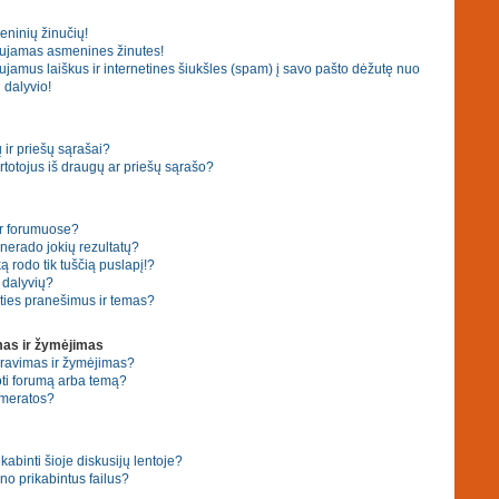
eninių žinučių!
ujamas asmenines žinutes!
amus laiškus ir internetines šiukšles (spam) į savo pašto dėžutę nuo
 dalyvio!
ir priešų sąrašai?
 vartotojus iš draugų ar priešų sąrašo?
ar forumuose?
erado jokių rezultatų?
 rodo tik tuščią puslapį!?
ų dalyvių?
ties pranešimus ir temas?
as ir žymėjimas
eravimas ir žymėjimas?
ti forumą arba temą?
umeratos?
ikabinti šioje diskusijų lentoje?
no prikabintus failus?