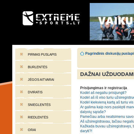
EXTREME-SPORTS.LT
Lietuvos extremalaus sporto portalas
Pagrindinis diskusijų puslap
PIRMAS PUSLAPIS
BURLENTĖS
DAŽNAI UŽDUODAMI
JĖGOS AITVARAI
Prisijungimas ir registracija
DVIRATIS
Kodėl aš negaliu prisijungti?
Kodėl aš iš viso turiu užsiregistru
Kodėl kiekvieną kartą aš turiu vis 
SNIEGLENTĖS
Ar galima kaip nors paslėpti man
dalyvių sąraše?
Pamečiau arba neatsimenu savo 
RIEDLENTĖS
Aš užsiregistravau, tačiau negaliu
Kažkada buvau užsiregistravęs, tač
ORAI
daryti?!