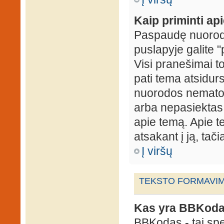
Kaip priminti ap
Paspaudę nuorodą
puslapyje galite "
Visi pranešimai t
pati tema atsidur
nuorodos nematote
arba nepasiektas 
apie temą. Apie te
atsakant į ją, tači
Į viršų
TEKSTO FORMAVIMA
Kas yra BBKod
BBKodas - tai sp