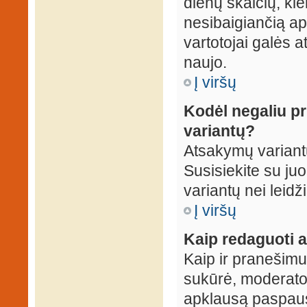
dienų skaičių, ki
nesibaigiančią apk
vartotojai galės a
naujo.
Į viršų
Kodėl negaliu p
variantų?
Atsakymų variantų
Susisiekite su ju
variantų nei leidž
Į viršų
Kaip redaguoti a
Kaip ir pranešimus
sukūrė, moderator
apklausą paspaus