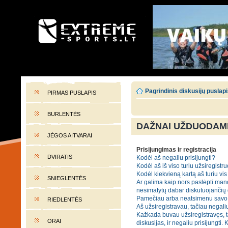
EXTREME-SPORTS.LT
Lietuvos extremalaus sporto portalas
Pagrindinis diskusijų puslap
PIRMAS PUSLAPIS
BURLENTĖS
DAŽNAI UŽDUODAMI
JĖGOS AITVARAI
Prisijungimas ir registracija
DVIRATIS
Kodėl aš negaliu prisijungti?
Kodėl aš iš viso turiu užsiregistru
Kodėl kiekvieną kartą aš turiu vis 
SNIEGLENTĖS
Ar galima kaip nors paslėpti mano
nesimatytų dabar diskutuojančių
Pamečiau arba neatsimenu savo 
RIEDLENTĖS
Aš užsiregistravau, tačiau negaliu
Kažkada buvau užsiregistravęs, t
ORAI
diskusijas, ir negaliu prisijungti. 