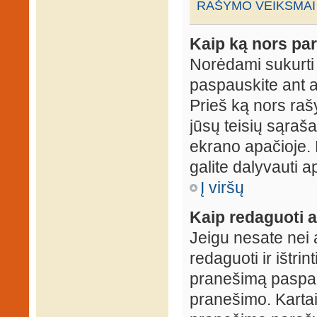
RAŠYMO VEIKSMAI
Kaip ką nors par
Norėdami sukurti
paspauskite ant 
Prieš ką nors rašy
jūsų teisių sąraš
ekrano apačioje. 
galite dalyvauti ap
Į viršų
Kaip redaguoti a
Jeigu nesate nei 
redaguoti ir ištri
pranešimą paspau
pranešimo. Kartais