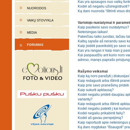
Kas yra apsaugos nuo vaikų fun
Kodėl aš negaliu užsiregistruoti?
NUORODOS
Ką daro nuoroda “Ištrinti visus di
VAIKŲ STOVYKLA
Vartotojo nustatymai ir paramet
Kaip pasikeisi savo nustatymus?
Neteisingas laikas!
MEDIA
Pakeičiau laiko juostas, tačiau lai
Kalbų sąraše aš nerandu savo ka
FORUMAS
Kaip įsidėti paveikslėlį po savo v
Kas yra rangas ir kaip man jį pasi
Kai paspaudžiu ant kurio nors var
adreso, manęs paprašo prisijungt
Rašymo veiksmai
Kaip ką nors parašyti į diskusijas
Kaip redaguoti arba ištrinti pran
Kaip prie savo pranešimų pridėti
Kaip sukurti apklausą?
Kodėl negaliu pridėti daugiau a
variantų?
Kaip redaguoti arba ištrinti apkl
Kodėl negaliu patekti į kai kuriu
Kodėl negaliu prikabinti failų?
Kodėl aš gavau perspėjimą?
Kaip raportuoti apie neteisingus
Ką daro mygtukas “Išsaugoti” p