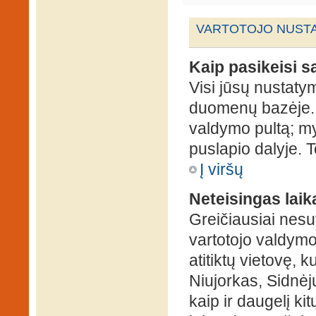
VARTOTOJO NUSTA
Kaip pasikeisi 
Visi jūsų nustaty
duomenų bazėje. N
valdymo pultą; my
puslapio dalyje. 
Į viršų
Neteisingas laik
Greičiausiai nesut
vartotojo valdymo 
atitiktų vietovę, 
Niujorkas, Sidnėjus
kaip ir daugelį kit