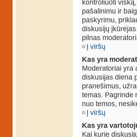
kontroliuoti viską
pašalinimu ir baig
paskyrimu, prikla
diskusijų įkūrėjas
pilnas moderator
Į viršų
Kas yra moderat
Moderatoriai yra 
diskusijas diena p
pranešimus, užrakin
temas. Pagrinde m
nuo temos, nesikei
Į viršų
Kas yra vartoto
Kai kurie diskusij