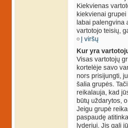
Kiekvienas vartot
kiekvienai grupei 
labai palengvina a
vartotojo teisių, g
Į viršų
Kur yra vartotojų
Visas vartotojų g
kortelėje savo var
nors prisijungti,
šalia grupės. Tač
reikalauja, kad jū
būtų uždarytos, o
Jeigu grupė reika
paspaudę atitink
lyderiui. Jis gali 