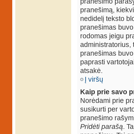
pranešimo parašy
pranešimą, kiekv
nedidelį teksto b
pranešimas buvo 
rodomas jeigu pr
administratorius, t
pranešimas buvo r
paprasti vartotojai
atsakė.
Į viršų
Kaip prie savo p
Norėdami prie pran
susikurti per vart
pranešimo rašymo
Pridėti parašą
. T