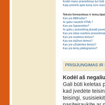
Kodėl mano pranešimas turi būti p
Kaip priminti apie kurią nors ma
Teksto formavimas ir temų tipai
Kas yra BBKodas?
Ar galiu naudoti HTML?
Kas yra šypsenėlės?
Ar galiu į pranešimą įtraukti pavei
Kas yra labai svarbūs pranešima
Kas yra svarbios temos?
Kas yra dažnos temos?
Kas yra užrakintos temos?
Kas yra temų piktogramos?
PRISIJUNGIMAS IR
Kodėl aš negaliu
Gali būti keletas p
kad įvedėte teisin
teisingi, susisieki
pasiteiraukite ar 