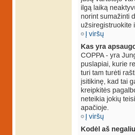
ilgą laiką neaktyv
norint sumažinti 
užsiregistruokite 
Į viršų
Kas yra apsaugo
COPPA - yra Jungti
puslapiai, kurie 
turi tam turėti ra
įsitikinę, kad tai
kreipkitės pagalb
neteikia jokių tei
apačioje.
Į viršų
Kodėl aš negaliu