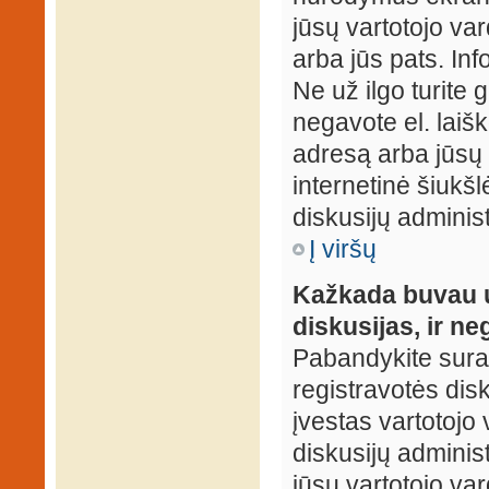
jūsų vartotojo var
arba jūs pats. Inf
Ne už ilgo turite 
negavote el. laišk
adresą arba jūsų 
internetinė šiukšl
diskusijų administ
Į viršų
Kažkada buvau už
diskusijas, ir ne
Pabandykite surast
registravotės disku
įvestas vartotojo 
diskusijų administ
jūsų vartotojo va