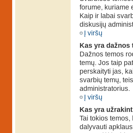
forume, kuriame 
Kaip ir labai sva
diskusijų administ
Į viršų
Kas yra dažnos
Dažnos temos rod
temų. Jos taip pa
perskaityti jas, ka
svarbių temų, tei
administratorius.
Į viršų
Kas yra užrakin
Tai tokios temos, 
dalyvauti apklauso