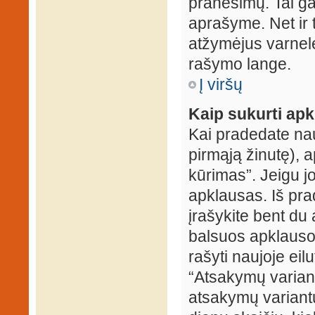
pranešimų. Tai ga
aprašyme. Net ir 
atžymėjus varnel
rašymo lange.
Į viršų
Kaip sukurti ap
Kai pradedate na
pirmąją žinutę), 
kūrimas”. Jeigu jo
apklausas. Iš pra
įrašykite bent du
balsuos apklausos
rašyti naujoje eil
“Atsakymų variantų
atsakymų variantų