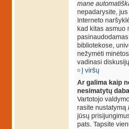
mane automatiška
nepadarysite, jus
Interneto naršyk
kad kitas asmuo n
pasinaudodamas j
bibliotekose, univ
nežymėti minėtos
vadinasi diskusij
Į viršų
Ar galima kaip n
nesimatytų daba
Vartotojo valdymo 
rasite nustatymą
jūsų prisijungimus
pats. Tapsite vien