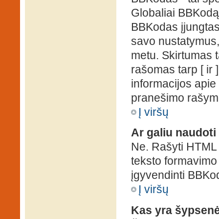
Globaliai BBKodą g
BBKodas įjungtas, p
savo nustatymus,
metu. Skirtumas 
rašomas tarp [ ir 
informacijos apie
pranešimo rašymo
Į viršų
Ar galiu naudot
Ne. Rašyti HTML k
teksto formavimo
įgyvendinti BBKo
Į viršų
Kas yra šypsen