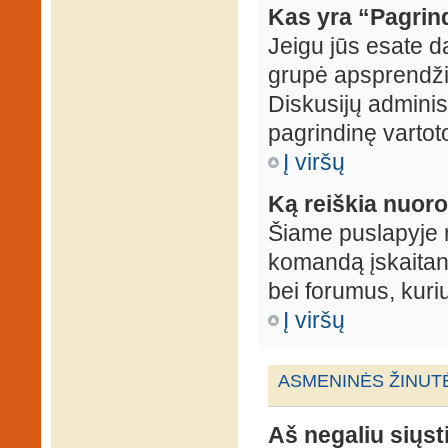
Kas yra “Pagrin
Jeigu jūs esate d
grupė apsprendžia
Diskusijų administ
pagrindinę vartot
Į viršų
Ką reiškia nuo
Šiame puslapyje r
komandą įskaitant
bei forumus, kuri
Į viršų
ASMENINĖS ŽINUT
Aš negaliu siųst