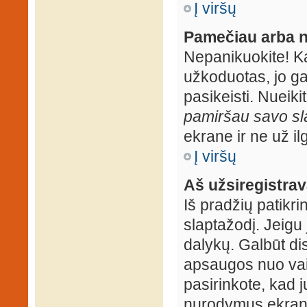
Į viršų
Pamečiau arba n
Nepanikuokite! K
užkoduotas, jo ga
pasikeisti. Nueiki
pamiršau savo sl
ekrane ir ne už ilg
Į viršų
Aš užsiregistrava
Iš pradžių patikrin
slaptažodį. Jeigu j
dalykų. Galbūt dis
apsaugos nuo vai
pasirinkote, kad j
nurodymus ekrane.