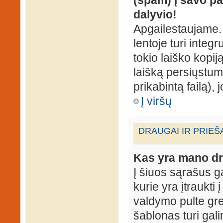
dalyvio!
Apgailestaujame. 
lentoje turi integ
tokio laiško kopij
laišką persiųstum
prikabintą failą),
Į viršų
DRAUGAI IR PRIEŠ
Kas yra mano dr
Į šiuos sąrašus gal
kurie yra įtraukti
valdymo pulte gr
šablonas turi gal