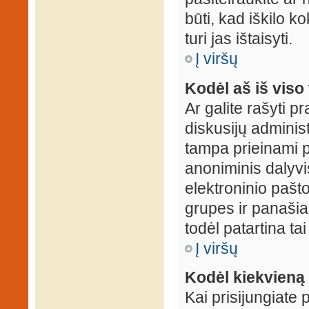
būti, kad iškilo k
turi jas ištaisyti.
Į viršų
Kodėl aš iš viso 
Ar galite rašyti 
diskusijų administ
tampa prieinami p
anoniminis dalyvis
elektroninio pašt
grupes ir panašiai
todėl patartina tai
Į viršų
Kodėl kiekvieną k
Kai prisijungiate 