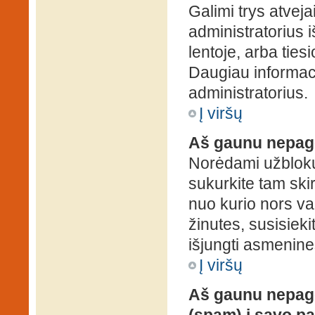
Galimi trys atveja
administratorius 
lentoje, arba ties
Daugiau informaci
administratorius.
Į viršų
Aš gaunu nepag
Norėdami užblokuo
sukurkite tam ski
nuo kurio nors va
žinutes, susisieki
išjungti asmenine
Į viršų
Aš gaunu nepage
(spam) į savo pa