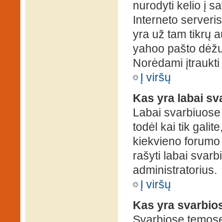
nurodyti kelio į s
Interneto serveris)
yra už tam tikrų 
yahoo pašto dėžuč
Norėdami įtraukti
Į viršų
Kas yra labai s
Labai svarbiuose
todėl kai tik galit
kiekvieno forumo v
rašyti labai svar
administratorius.
Į viršų
Kas yra svarbio
Svarbiose temose 