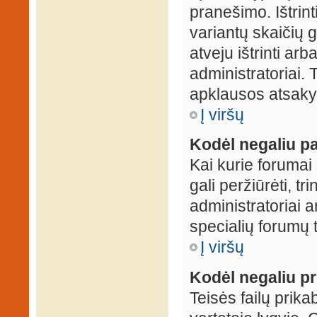
pranešimo. Ištrin
variantų skaičių 
atveju ištrinti ar
administratoriai.
apklausos atsakym
Į viršų
Kodėl negaliu pa
Kai kurie forumai 
gali peržiūrėti, tr
administratoriai a
specialių forumų t
Į viršų
Kodėl negaliu pri
Teisės failų prik