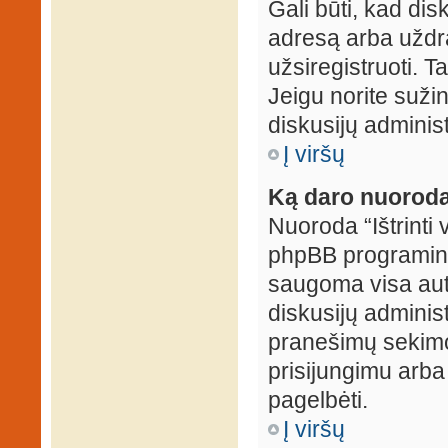
Gali būti, kad dis
adresą arba uždr
užsiregistruoti. Ta
Jeigu norite sužin
diskusijų administ
Į viršų
Ką daro nuoroda 
Nuoroda “Ištrinti 
phpBB programinė
saugoma visa auten
diskusijų administr
pranešimų sekimo 
prisijungimu arba
pagelbėti.
Į viršų