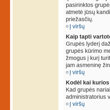
pasirinktos grupės
atmetė jūsų kandid
priežasčių.
Į viršų
Kaip tapti varto
Grupės lyderį daž
grupės kūrimo met
žmogus į kurį turi
jam asmeninę žin
Į viršų
Kodėl kai kurio
Kad grupės nariai
administratorius v
Į viršų