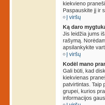
kiekvieno praneš
Paspauskite jį ir
Į viršų
Ką daro mygtuka
Jis leidžia jums i
rašymą. Norėdami
apsilankykite var
Į viršų
Kodėl mano prane
Gali būti, kad dis
kiekvienas praneš
patvirtintas. Taip
grupei, kurios pra
informacijos gausi
Į viršų