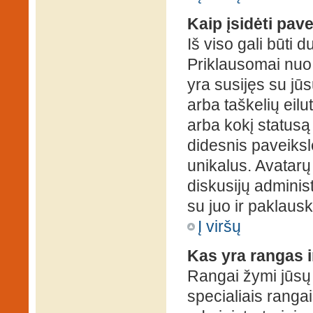
Kaip įsidėti pav
Iš viso gali būti d
Priklausomai nuo s
yra susijęs su jū
arba taškelių eilu
arba kokį statusą 
didesnis paveiksl
unikalus. Avatarų 
diskusijų administ
su juo ir paklausk
Į viršų
Kas yra rangas i
Rangai žymi jūsų 
specialiais rangai