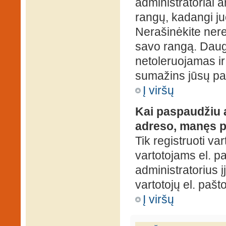
administratoriai a
rangų, kadangi ju
Nerašinėkite ner
savo rangą. Daug
netoleruojamas ir
sumažins jūsų pa
Į viršų
Kai paspaudžiu a
adreso, manęs p
Tik registruoti va
vartotojams el. paš
administratorius 
vartotojų el. paš
Į viršų