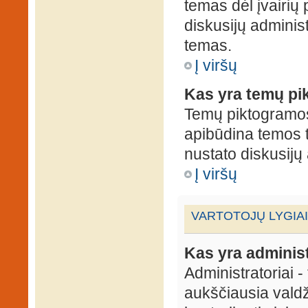
temas dėl įvairių
diskusijų administ
temas.
Į viršų
Kas yra temų p
Temų piktogramos 
apibūdina temos 
nustato diskusijų 
Į viršų
VARTOTOJŲ LYGIAI
Kas yra administ
Administratoriai 
aukščiausia valdž