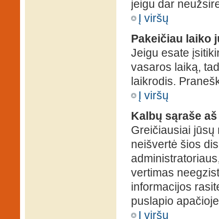
jeigu dar neužsire
Į viršų
Pakeičiau laiko j
Jeigu esate įsitiki
vasaros laiką, ta
laikrodis. Pranešk
Į viršų
Kalbų sąraše aš
Greičiausiai jūsų
neišvertė šios dis
administratoriaus,
vertimas neegzist
informacijos rasi
puslapio apačioje
Į viršų