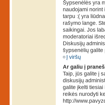
Šypsenėlės yra ma
naudojami norint i
tarpu :( yra liūd
rašymo lange. Ste
saikingai. Jos la
moderatoriai išre
Diskusijų administ
šypsenėlių galit
Į viršų
Ar galiu į praneš
Taip, jūs galite į
diskusijų administ
galite įkelti ties
reikės nurodyti kel
http://www.pavyzd