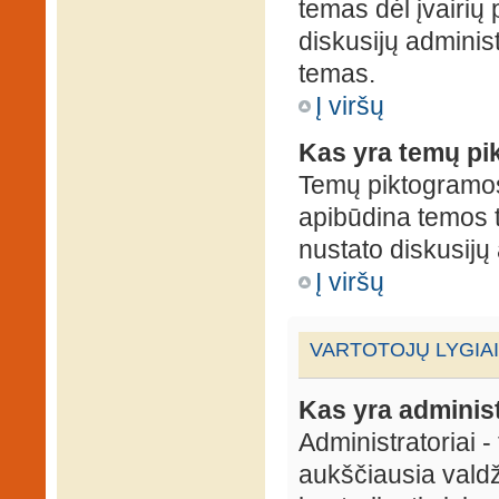
temas dėl įvairių
diskusijų administ
temas.
Į viršų
Kas yra temų p
Temų piktogramos 
apibūdina temos 
nustato diskusijų 
Į viršų
VARTOTOJŲ LYGIAI
Kas yra administ
Administratoriai 
aukščiausia valdž