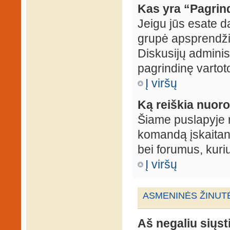
Kas yra “Pagrin
Jeigu jūs esate d
grupė apsprendžia
Diskusijų administ
pagrindinę vartot
Į viršų
Ką reiškia nuo
Šiame puslapyje r
komandą įskaitant
bei forumus, kuri
Į viršų
ASMENINĖS ŽINUT
Aš negaliu siųst