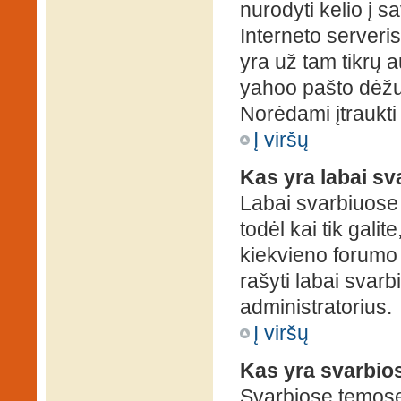
nurodyti kelio į s
Interneto serveris)
yra už tam tikrų 
yahoo pašto dėžuč
Norėdami įtraukti
Į viršų
Kas yra labai s
Labai svarbiuose
todėl kai tik galit
kiekvieno forumo v
rašyti labai svar
administratorius.
Į viršų
Kas yra svarbio
Svarbiose temose 