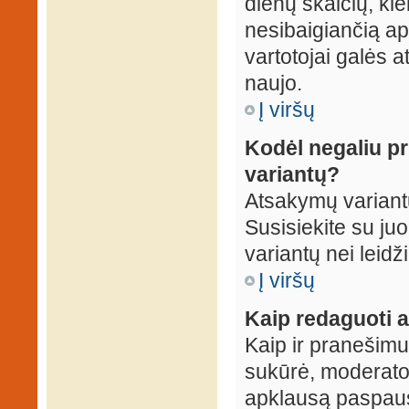
dienų skaičių, ki
nesibaigiančią apk
vartotojai galės a
naujo.
Į viršų
Kodėl negaliu p
variantų?
Atsakymų variantų
Susisiekite su ju
variantų nei leidž
Į viršų
Kaip redaguoti a
Kaip ir pranešimus
sukūrė, moderator
apklausą paspaus