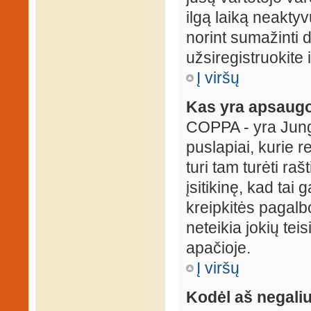
ilgą laiką neaktyv
norint sumažinti 
užsiregistruokite 
Į viršų
Kas yra apsaugo
COPPA - yra Jungti
puslapiai, kurie 
turi tam turėti ra
įsitikinę, kad tai
kreipkitės pagalb
neteikia jokių tei
apačioje.
Į viršų
Kodėl aš negaliu