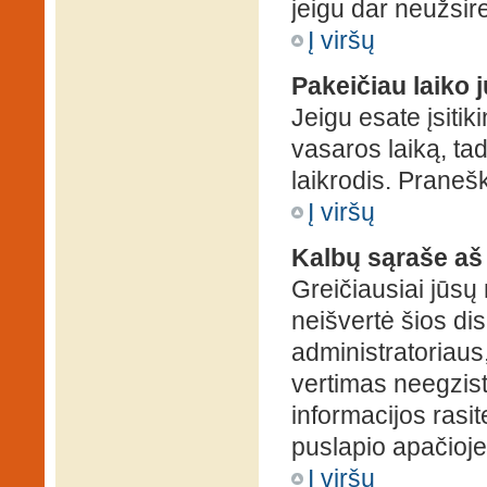
jeigu dar neužsire
Į viršų
Pakeičiau laiko j
Jeigu esate įsitiki
vasaros laiką, ta
laikrodis. Pranešk
Į viršų
Kalbų sąraše aš
Greičiausiai jūsų
neišvertė šios dis
administratoriaus,
vertimas neegzist
informacijos rasi
puslapio apačioje
Į viršų