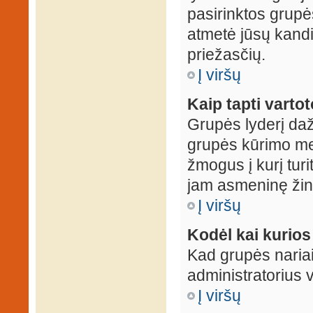
pasirinktos grupės
atmetė jūsų kandid
priežasčių.
Į viršų
Kaip tapti varto
Grupės lyderį daž
grupės kūrimo met
žmogus į kurį turi
jam asmeninę žin
Į viršų
Kodėl kai kurio
Kad grupės nariai
administratorius v
Į viršų