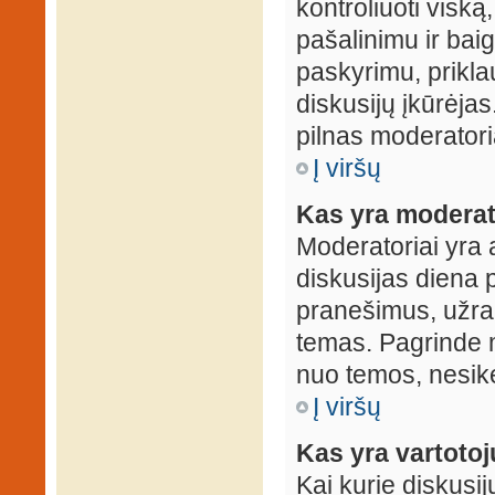
kontroliuoti viską
pašalinimu ir baig
paskyrimu, prikla
diskusijų įkūrėjas
pilnas moderator
Į viršų
Kas yra moderat
Moderatoriai yra 
diskusijas diena p
pranešimus, užrakin
temas. Pagrinde m
nuo temos, nesikei
Į viršų
Kas yra vartoto
Kai kurie diskusij