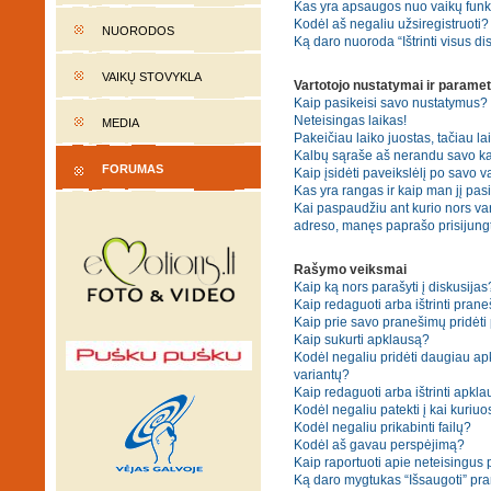
Kas yra apsaugos nuo vaikų fun
Kodėl aš negaliu užsiregistruoti?
NUORODOS
Ką daro nuoroda “Ištrinti visus di
VAIKŲ STOVYKLA
Vartotojo nustatymai ir paramet
Kaip pasikeisi savo nustatymus?
Neteisingas laikas!
MEDIA
Pakeičiau laiko juostas, tačiau lai
Kalbų sąraše aš nerandu savo ka
FORUMAS
Kaip įsidėti paveikslėlį po savo v
Kas yra rangas ir kaip man jį pasi
Kai paspaudžiu ant kurio nors var
adreso, manęs paprašo prisijungt
Rašymo veiksmai
Kaip ką nors parašyti į diskusijas
Kaip redaguoti arba ištrinti pran
Kaip prie savo pranešimų pridėti
Kaip sukurti apklausą?
Kodėl negaliu pridėti daugiau a
variantų?
Kaip redaguoti arba ištrinti apkl
Kodėl negaliu patekti į kai kuriu
Kodėl negaliu prikabinti failų?
Kodėl aš gavau perspėjimą?
Kaip raportuoti apie neteisingus
Ką daro mygtukas “Išsaugoti” p