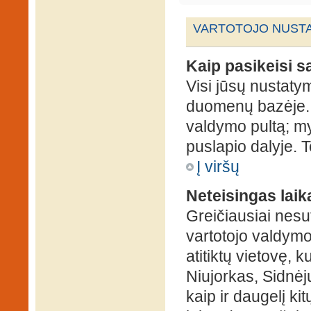
VARTOTOJO NUSTA
Kaip pasikeisi 
Visi jūsų nustaty
duomenų bazėje. N
valdymo pultą; my
puslapio dalyje. 
Į viršų
Neteisingas laik
Greičiausiai nesut
vartotojo valdymo 
atitiktų vietovę, 
Niujorkas, Sidnėjus
kaip ir daugelį kit