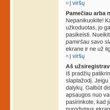
Į viršų
Pamečiau arba n
Nepanikuokite! K
užkoduotas, jo ga
pasikeisti. Nueiki
pamiršau savo sl
ekrane ir ne už ilg
Į viršų
Aš užsiregistrava
Iš pradžių patikrin
slaptažodį. Jeigu j
dalykų. Galbūt dis
apsaugos nuo vai
pasirinkote, kad j
nurodymus ekrane.