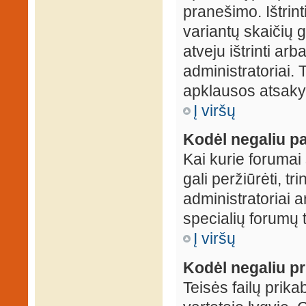
pranešimo. Ištrin
variantų skaičių 
atveju ištrinti ar
administratoriai.
apklausos atsakym
Į viršų
Kodėl negaliu pa
Kai kurie forumai 
gali peržiūrėti, tr
administratoriai a
specialių forumų t
Į viršų
Kodėl negaliu pri
Teisės failų prik