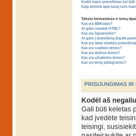
Kodėl mano pranešimas turi būti p
Kaip priminti apie kurią nors ma
Teksto formavimas ir temų tipai
Kas yra BBKodas?
Ar galiu naudoti HTML?
Kas yra šypsenėlės?
Ar galiu į pranešimą įtraukti pavei
Kas yra labai svarbūs pranešima
Kas yra svarbios temos?
Kas yra dažnos temos?
Kas yra užrakintos temos?
Kas yra temų piktogramos?
PRISIJUNGIMAS IR
Kodėl aš negaliu
Gali būti keletas p
kad įvedėte teisin
teisingi, susisieki
pasiteiraukite ar 