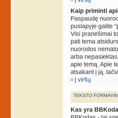
Kaip priminti ap
Paspaudę nuorodą
puslapyje galite "
Visi pranešimai t
pati tema atsidur
nuorodos nematote
arba nepasiektas 
apie temą. Apie te
atsakant į ją, tači
Į viršų
TEKSTO FORMAVIMA
Kas yra BBKod
BBKodas - tai sp