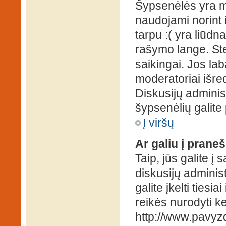
Šypsenėlės yra ma
naudojami norint i
tarpu :( yra liūd
rašymo lange. Ste
saikingai. Jos la
moderatoriai išre
Diskusijų administ
šypsenėlių galit
Į viršų
Ar galiu į praneš
Taip, jūs galite į
diskusijų administ
galite įkelti ties
reikės nurodyti kel
http://www.pavyzd