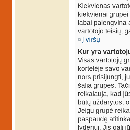
Kiekvienas vartot
kiekvienai grupei 
labai palengvina a
vartotojo teisių, g
Į viršų
Kur yra vartotojų
Visas vartotojų g
kortelėje savo var
nors prisijungti,
šalia grupės. Tač
reikalauja, kad jū
būtų uždarytos, o
Jeigu grupė reika
paspaudę atitink
lyderiui. Jis gali 