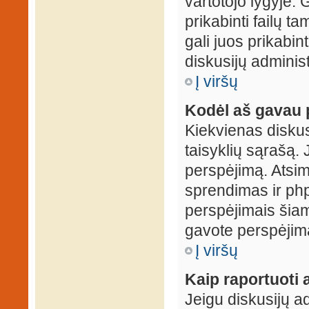
vartotojo lygyje. 
prikabinti failų t
gali juos prikabint
diskusijų administ
Į viršų
Kodėl aš gavau 
Kiekvienas diskus
taisyklių sąrašą. 
perspėjimą. Atsimi
sprendimas ir ph
perspėjimais šiam
gavote perspėjimą
Į viršų
Kaip raportuoti
Jeigu diskusijų ad