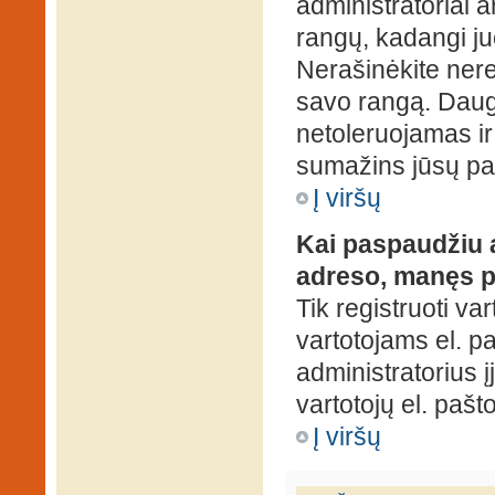
administratoriai a
rangų, kadangi ju
Nerašinėkite ner
savo rangą. Daug
netoleruojamas ir
sumažins jūsų pa
Į viršų
Kai paspaudžiu a
adreso, manęs p
Tik registruoti va
vartotojams el. paš
administratorius 
vartotojų el. paš
Į viršų