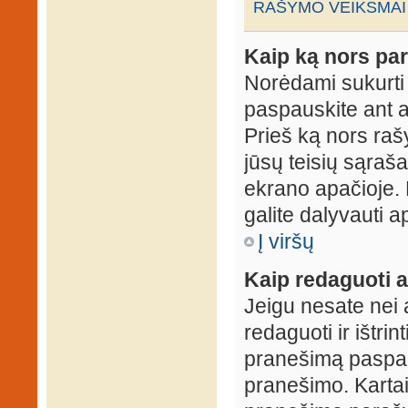
RAŠYMO VEIKSMAI
Kaip ką nors par
Norėdami sukurti
paspauskite ant 
Prieš ką nors rašy
jūsų teisių sąraš
ekrano apačioje. 
galite dalyvauti ap
Į viršų
Kaip redaguoti a
Jeigu nesate nei 
redaguoti ir ištri
pranešimą paspau
pranešimo. Kartais