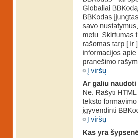
Globaliai BBKodą g
BBKodas įjungtas, p
savo nustatymus,
metu. Skirtumas 
rašomas tarp [ ir 
informacijos apie
pranešimo rašymo
Į viršų
Ar galiu naudot
Ne. Rašyti HTML k
teksto formavimo
įgyvendinti BBKo
Į viršų
Kas yra šypsen