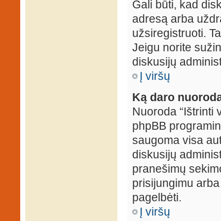
Gali būti, kad dis
adresą arba uždr
užsiregistruoti. Ta
Jeigu norite sužin
diskusijų administ
Į viršų
Ką daro nuoroda 
Nuoroda “Ištrinti 
phpBB programinė
saugoma visa auten
diskusijų administr
pranešimų sekimo 
prisijungimu arba
pagelbėti.
Į viršų