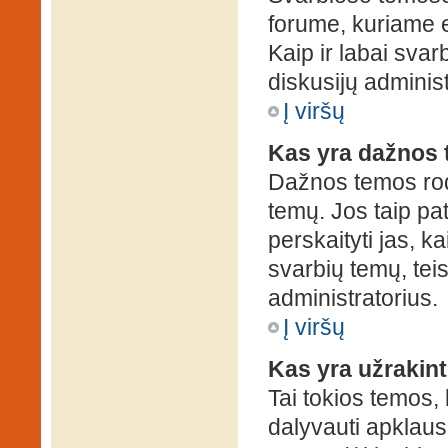
forume, kuriame 
Kaip ir labai sva
diskusijų administ
Į viršų
Kas yra dažnos
Dažnos temos rod
temų. Jos taip pa
perskaityti jas, ka
svarbių temų, tei
administratorius.
Į viršų
Kas yra užrakin
Tai tokios temos, 
dalyvauti apklauso