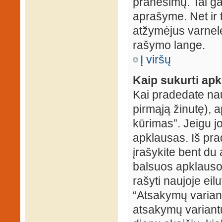
pranešimų. Tai ga
aprašyme. Net ir 
atžymėjus varnel
rašymo lange.
Į viršų
Kaip sukurti ap
Kai pradedate na
pirmąją žinutę), 
kūrimas”. Jeigu jo
apklausas. Iš pra
įrašykite bent du
balsuos apklausos
rašyti naujoje eil
“Atsakymų variantų
atsakymų variantų