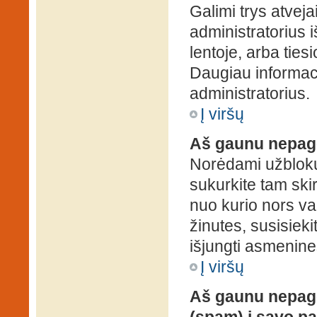
Galimi trys atveja
administratorius 
lentoje, arba ties
Daugiau informaci
administratorius.
Į viršų
Aš gaunu nepag
Norėdami užblokuo
sukurkite tam ski
nuo kurio nors va
žinutes, susisieki
išjungti asmenine
Į viršų
Aš gaunu nepage
(spam) į savo pa