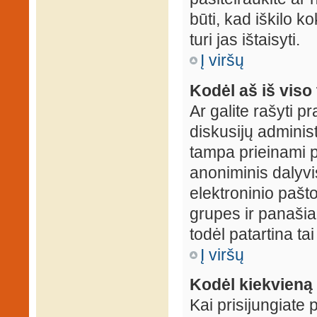
būti, kad iškilo k
turi jas ištaisyti.
Į viršų
Kodėl aš iš viso 
Ar galite rašyti 
diskusijų administ
tampa prieinami p
anoniminis dalyvis
elektroninio pašt
grupes ir panašiai
todėl patartina tai
Į viršų
Kodėl kiekvieną k
Kai prisijungiate 