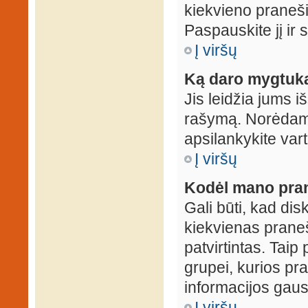
kiekvieno praneš
Paspauskite jį ir
Į viršų
Ką daro mygtuka
Jis leidžia jums i
rašymą. Norėdami
apsilankykite var
Į viršų
Kodėl mano prane
Gali būti, kad dis
kiekvienas praneš
patvirtintas. Taip
grupei, kurios pra
informacijos gausi
Į viršų