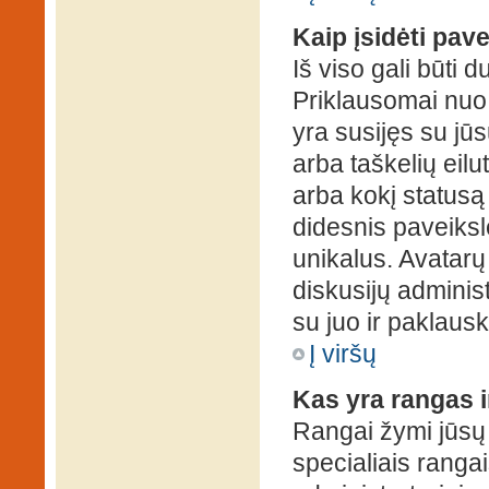
Kaip įsidėti pav
Iš viso gali būti d
Priklausomai nuo s
yra susijęs su jū
arba taškelių eilu
arba kokį statusą 
didesnis paveiksl
unikalus. Avatarų 
diskusijų administ
su juo ir paklausk
Į viršų
Kas yra rangas i
Rangai žymi jūsų 
specialiais rangai