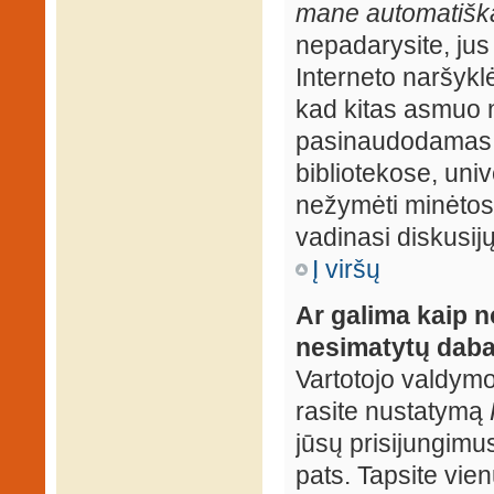
mane automatiška
nepadarysite, jus
Interneto naršyk
kad kitas asmuo n
pasinaudodamas j
bibliotekose, univ
nežymėti minėtos
vadinasi diskusij
Į viršų
Ar galima kaip n
nesimatytų daba
Vartotojo valdymo 
rasite nustatymą
jūsų prisijungimus
pats. Tapsite vien