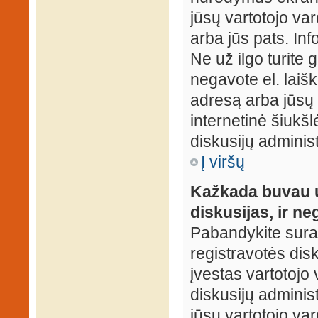
jūsų vartotojo var
arba jūs pats. Inf
Ne už ilgo turite 
negavote el. laišk
adresą arba jūsų 
internetinė šiukšl
diskusijų administ
Į viršų
Kažkada buvau už
diskusijas, ir ne
Pabandykite surast
registravotės disku
įvestas vartotojo 
diskusijų administ
jūsų vartotojo va