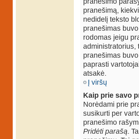
pranešimo parašy
pranešimą, kiekv
nedidelį teksto b
pranešimas buvo 
rodomas jeigu pr
administratorius, t
pranešimas buvo r
paprasti vartotojai
atsakė.
Į viršų
Kaip prie savo p
Norėdami prie pran
susikurti per vart
pranešimo rašymo
Pridėti parašą
. T