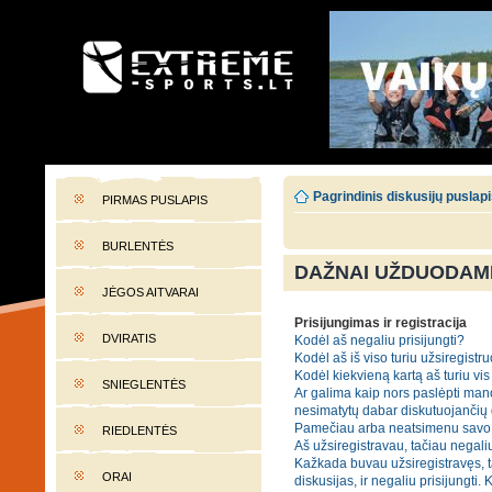
EXTREME-SPORTS.LT
Lietuvos extremalaus sporto portalas
Pagrindinis diskusijų puslap
PIRMAS PUSLAPIS
BURLENTĖS
DAŽNAI UŽDUODAMI
JĖGOS AITVARAI
Prisijungimas ir registracija
DVIRATIS
Kodėl aš negaliu prisijungti?
Kodėl aš iš viso turiu užsiregistru
Kodėl kiekvieną kartą aš turiu vis 
SNIEGLENTĖS
Ar galima kaip nors paslėpti mano
nesimatytų dabar diskutuojančių
Pamečiau arba neatsimenu savo 
RIEDLENTĖS
Aš užsiregistravau, tačiau negaliu
Kažkada buvau užsiregistravęs, t
ORAI
diskusijas, ir negaliu prisijungti. 