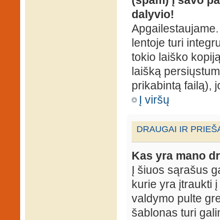
dalyvio!
Apgailestaujame. 
lentoje turi integ
tokio laiško kopij
laišką persiųstum
prikabintą failą),
Į viršų
DRAUGAI IR PRIEŠ
Kas yra mano dr
Į šiuos sąrašus gal
kurie yra įtraukti
valdymo pulte gr
šablonas turi gal