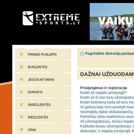
EXTREME-SPORTS.LT
Lietuvos extremalaus sporto portalas
Pagrindinis diskusijų puslap
PIRMAS PUSLAPIS
BURLENTĖS
DAŽNAI UŽDUODAMI
JĖGOS AITVARAI
Prisijungimas ir registracija
DVIRATIS
Kodėl aš negaliu prisijungti?
Kodėl aš iš viso turiu užsiregistru
Kodėl kiekvieną kartą aš turiu vis 
SNIEGLENTĖS
Ar galima kaip nors paslėpti mano
nesimatytų dabar diskutuojančių
Pamečiau arba neatsimenu savo 
RIEDLENTĖS
Aš užsiregistravau, tačiau negaliu
Kažkada buvau užsiregistravęs, t
ORAI
diskusijas, ir negaliu prisijungti. 