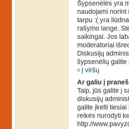
Šypsenėlės yra ma
naudojami norint i
tarpu :( yra liūd
rašymo lange. Ste
saikingai. Jos la
moderatoriai išre
Diskusijų administ
šypsenėlių galit
Į viršų
Ar galiu į praneš
Taip, jūs galite į
diskusijų administ
galite įkelti ties
reikės nurodyti kel
http://www.pavyzd