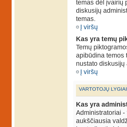
temas dėl įvairių
diskusijų administ
temas.
Į viršų
Kas yra temų p
Temų piktogramos 
apibūdina temos 
nustato diskusijų 
Į viršų
VARTOTOJŲ LYGIAI
Kas yra administ
Administratoriai 
aukščiausia valdž