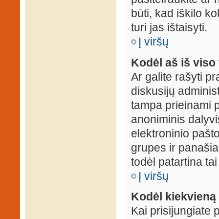
būti, kad iškilo k
turi jas ištaisyti.
Į viršų
Kodėl aš iš viso 
Ar galite rašyti 
diskusijų administ
tampa prieinami p
anoniminis dalyvis
elektroninio pašt
grupes ir panašiai
todėl patartina tai
Į viršų
Kodėl kiekvieną k
Kai prisijungiate 