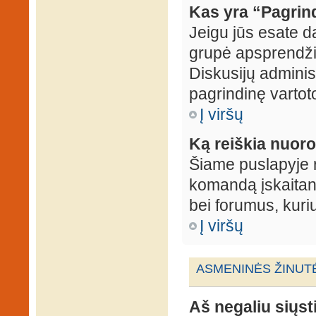
Kas yra “Pagrin
Jeigu jūs esate d
grupė apsprendžia
Diskusijų administ
pagrindinę vartot
Į viršų
Ką reiškia nuo
Šiame puslapyje r
komandą įskaitant
bei forumus, kuri
Į viršų
ASMENINĖS ŽINUT
Aš negaliu siųst