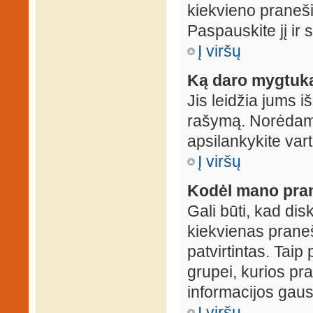
kiekvieno praneš
Paspauskite jį ir
Į viršų
Ką daro mygtuka
Jis leidžia jums i
rašymą. Norėdami
apsilankykite var
Į viršų
Kodėl mano prane
Gali būti, kad dis
kiekvienas praneš
patvirtintas. Taip
grupei, kurios pra
informacijos gausi
Į viršų