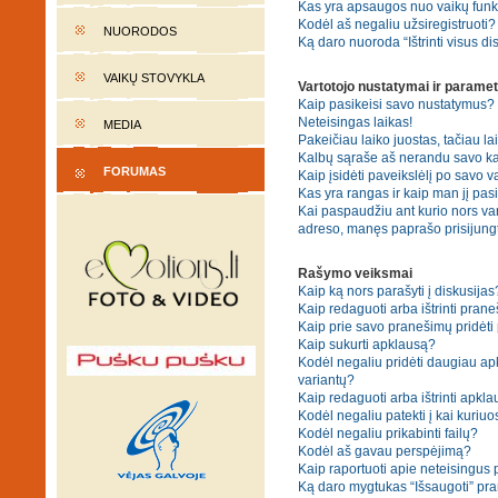
Kas yra apsaugos nuo vaikų fun
Kodėl aš negaliu užsiregistruoti?
NUORODOS
Ką daro nuoroda “Ištrinti visus di
VAIKŲ STOVYKLA
Vartotojo nustatymai ir paramet
Kaip pasikeisi savo nustatymus?
Neteisingas laikas!
MEDIA
Pakeičiau laiko juostas, tačiau lai
Kalbų sąraše aš nerandu savo ka
FORUMAS
Kaip įsidėti paveikslėlį po savo v
Kas yra rangas ir kaip man jį pasi
Kai paspaudžiu ant kurio nors var
adreso, manęs paprašo prisijungt
Rašymo veiksmai
Kaip ką nors parašyti į diskusijas
Kaip redaguoti arba ištrinti pran
Kaip prie savo pranešimų pridėti
Kaip sukurti apklausą?
Kodėl negaliu pridėti daugiau a
variantų?
Kaip redaguoti arba ištrinti apkl
Kodėl negaliu patekti į kai kuriu
Kodėl negaliu prikabinti failų?
Kodėl aš gavau perspėjimą?
Kaip raportuoti apie neteisingus
Ką daro mygtukas “Išsaugoti” p