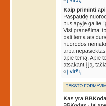
Kaip priminti ap
Paspaudę nuorodą
puslapyje galite "
Visi pranešimai t
pati tema atsidur
nuorodos nematote
arba nepasiektas 
apie temą. Apie te
atsakant į ją, tači
Į viršų
TEKSTO FORMAVIMA
Kas yra BBKod
BBKodas - tai sp