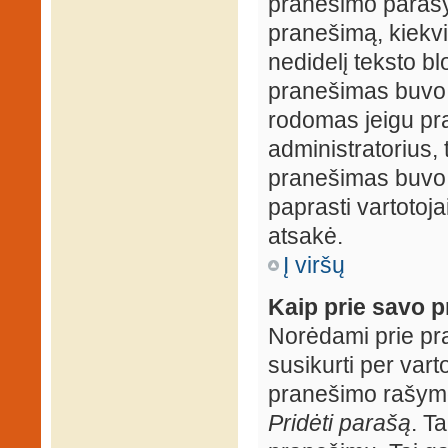
pranešimo parašy
pranešimą, kiekv
nedidelį teksto b
pranešimas buvo 
rodomas jeigu pr
administratorius, t
pranešimas buvo r
paprasti vartotojai
atsakė.
Į viršų
Kaip prie savo p
Norėdami prie pran
susikurti per vart
pranešimo rašymo
Pridėti parašą
. T