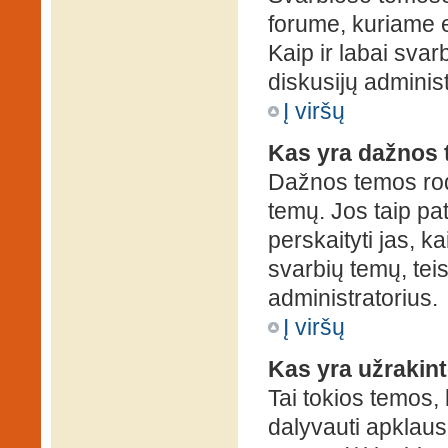
forume, kuriame 
Kaip ir labai sva
diskusijų administ
Į viršų
Kas yra dažnos
Dažnos temos rod
temų. Jos taip pa
perskaityti jas, ka
svarbių temų, tei
administratorius.
Į viršų
Kas yra užrakin
Tai tokios temos, 
dalyvauti apklauso