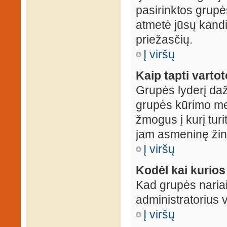
pasirinktos grupės
atmetė jūsų kandid
priežasčių.
Į viršų
Kaip tapti varto
Grupės lyderį daž
grupės kūrimo met
žmogus į kurį turi
jam asmeninę žin
Į viršų
Kodėl kai kurio
Kad grupės nariai
administratorius v
Į viršų