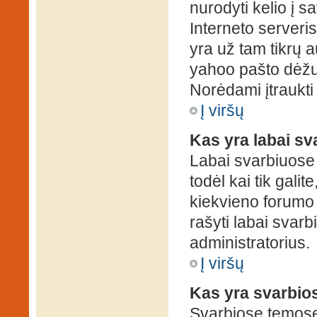
nurodyti kelio į s
Interneto serveris)
yra už tam tikrų 
yahoo pašto dėžuč
Norėdami įtraukti
Į viršų
Kas yra labai s
Labai svarbiuose
todėl kai tik galit
kiekvieno forumo v
rašyti labai svar
administratorius.
Į viršų
Kas yra svarbio
Svarbiose temose 