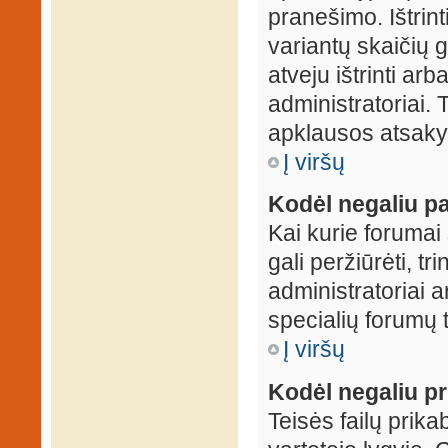
pranešimo. Ištrin
variantų skaičių 
atveju ištrinti ar
administratoriai.
apklausos atsakym
Į viršų
Kodėl negaliu pa
Kai kurie forumai 
gali peržiūrėti, tr
administratoriai a
specialių forumų t
Į viršų
Kodėl negaliu pri
Teisės failų prik