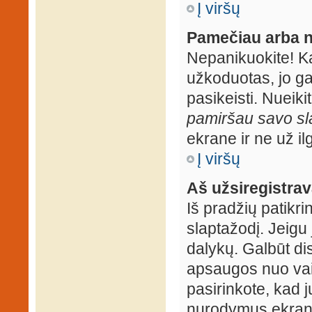
Į viršų
Pamečiau arba n
Nepanikuokite! K
užkoduotas, jo ga
pasikeisti. Nueiki
pamiršau savo sl
ekrane ir ne už ilg
Į viršų
Aš užsiregistrava
Iš pradžių patikrin
slaptažodį. Jeigu j
dalykų. Galbūt dis
apsaugos nuo vai
pasirinkote, kad j
nurodymus ekrane.