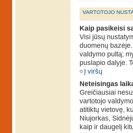
VARTOTOJO NUSTA
Kaip pasikeisi 
Visi jūsų nustaty
duomenų bazėje. N
valdymo pultą; my
puslapio dalyje. 
Į viršų
Neteisingas laik
Greičiausiai nesut
vartotojo valdymo 
atitiktų vietovę, 
Niujorkas, Sidnėjus
kaip ir daugelį kit