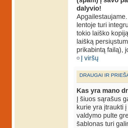
dalyvio!
Apgailestaujame. 
lentoje turi integ
tokio laiško kopij
laišką persiųstum
prikabintą failą),
Į viršų
DRAUGAI IR PRIEŠ
Kas yra mano dr
Į šiuos sąrašus gal
kurie yra įtraukti
valdymo pulte gr
šablonas turi gal