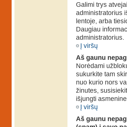
Galimi trys atveja
administratorius 
lentoje, arba ties
Daugiau informaci
administratorius.
Į viršų
Aš gaunu nepag
Norėdami užblokuo
sukurkite tam ski
nuo kurio nors va
žinutes, susisieki
išjungti asmenine
Į viršų
Aš gaunu nepage
(spam) į savo pa