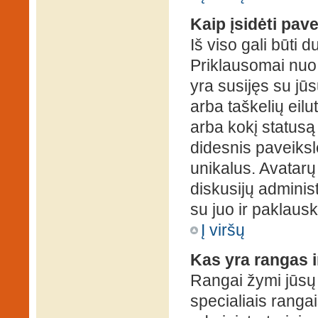
Kaip įsidėti pav
Iš viso gali būti d
Priklausomai nuo s
yra susijęs su jū
arba taškelių eilu
arba kokį statusą 
didesnis paveiksl
unikalus. Avatarų 
diskusijų administ
su juo ir paklausk
Į viršų
Kas yra rangas i
Rangai žymi jūsų 
specialiais rangai