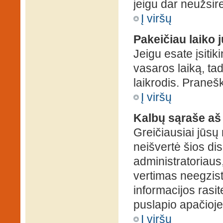
jeigu dar neužsire
Į viršų
Pakeičiau laiko j
Jeigu esate įsitiki
vasaros laiką, ta
laikrodis. Pranešk
Į viršų
Kalbų sąraše aš
Greičiausiai jūsų
neišvertė šios dis
administratoriaus,
vertimas neegzist
informacijos rasi
puslapio apačioje
Į viršų