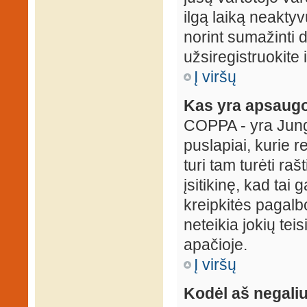
ilgą laiką neaktyv
norint sumažinti 
užsiregistruokite 
Į viršų
Kas yra apsaugo
COPPA - yra Jungti
puslapiai, kurie 
turi tam turėti ra
įsitikinę, kad tai
kreipkitės pagalb
neteikia jokių tei
apačioje.
Į viršų
Kodėl aš negaliu