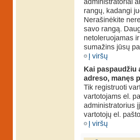
administratoriai a
rangų, kadangi ju
Nerašinėkite ner
savo rangą. Daug
netoleruojamas ir
sumažins jūsų pa
Į viršų
Kai paspaudžiu a
adreso, manęs p
Tik registruoti va
vartotojams el. paš
administratorius 
vartotojų el. paš
Į viršų