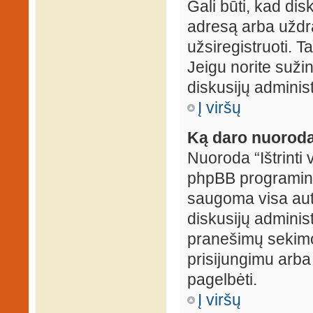
Gali būti, kad dis
adresą arba uždr
užsiregistruoti. Ta
Jeigu norite sužin
diskusijų administ
Į viršų
Ką daro nuoroda 
Nuoroda “Ištrinti 
phpBB programinė
saugoma visa auten
diskusijų administr
pranešimų sekimo 
prisijungimu arba
pagelbėti.
Į viršų