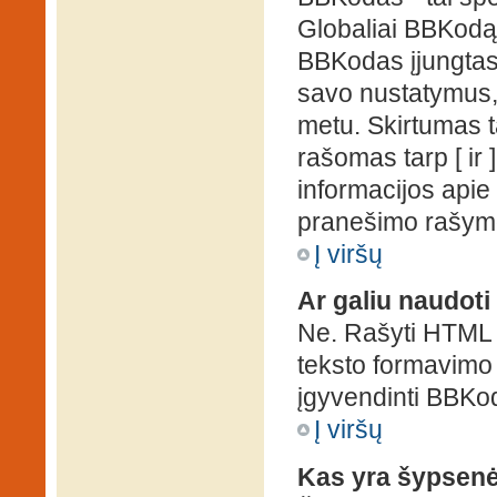
Globaliai BBKodą g
BBKodas įjungtas, p
savo nustatymus,
metu. Skirtumas 
rašomas tarp [ ir 
informacijos apie
pranešimo rašymo
Į viršų
Ar galiu naudot
Ne. Rašyti HTML k
teksto formavimo
įgyvendinti BBKo
Į viršų
Kas yra šypsen