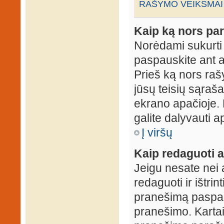
RAŠYMO VEIKSMAI
Kaip ką nors par
Norėdami sukurti
paspauskite ant 
Prieš ką nors rašy
jūsų teisių sąraš
ekrano apačioje. 
galite dalyvauti ap
Į viršų
Kaip redaguoti a
Jeigu nesate nei 
redaguoti ir ištri
pranešimą paspau
pranešimo. Kartais