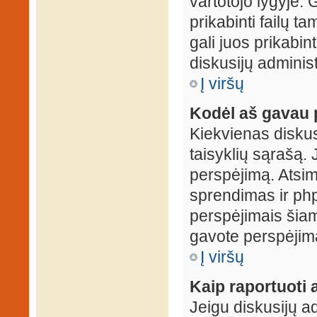
vartotojo lygyje. 
prikabinti failų t
gali juos prikabint
diskusijų administ
Į viršų
Kodėl aš gavau 
Kiekvienas diskus
taisyklių sąrašą. 
perspėjimą. Atsimi
sprendimas ir ph
perspėjimais šiam
gavote perspėjimą
Į viršų
Kaip raportuoti
Jeigu diskusijų ad