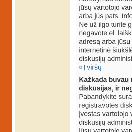
jūsų vartotojo var
arba jūs pats. Inf
Ne už ilgo turite 
negavote el. laišk
adresą arba jūsų 
internetinė šiukšl
diskusijų administ
Į viršų
Kažkada buvau už
diskusijas, ir ne
Pabandykite surast
registravotės disku
įvestas vartotojo 
diskusijų administ
jūsų vartotojo va