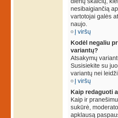
dienų skaičių, ki
nesibaigiančią apk
vartotojai galės a
naujo.
Į viršų
Kodėl negaliu p
variantų?
Atsakymų variantų
Susisiekite su ju
variantų nei leidž
Į viršų
Kaip redaguoti a
Kaip ir pranešimus
sukūrė, moderator
apklausą paspaus