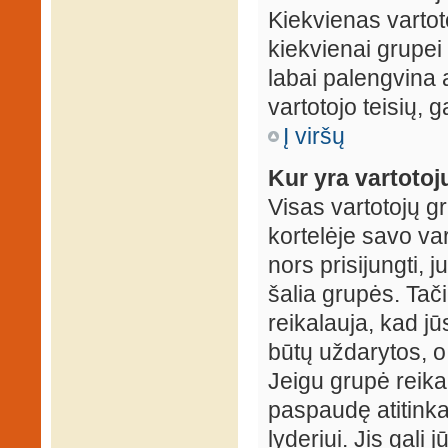
Kiekvienas vartot
kiekvienai grupei 
labai palengvina a
vartotojo teisių, g
Į viršų
Kur yra vartotojų
Visas vartotojų g
kortelėje savo var
nors prisijungti,
šalia grupės. Tač
reikalauja, kad jū
būtų uždarytos, o
Jeigu grupė reika
paspaudę atitink
lyderiui. Jis gali 