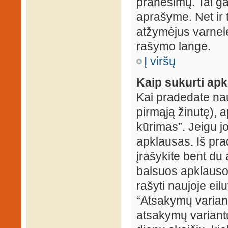
pranešimų. Tai ga
aprašyme. Net ir 
atžymėjus varnel
rašymo lange.
Į viršų
Kaip sukurti ap
Kai pradedate na
pirmąją žinutę), 
kūrimas”. Jeigu jo
apklausas. Iš pra
įrašykite bent du
balsuos apklausos
rašyti naujoje eil
“Atsakymų variantų
atsakymų variantų