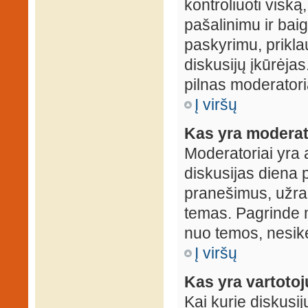
kontroliuoti viską
pašalinimu ir baig
paskyrimu, prikla
diskusijų įkūrėjas
pilnas moderator
Į viršų
Kas yra moderat
Moderatoriai yra 
diskusijas diena p
pranešimus, užrakin
temas. Pagrinde m
nuo temos, nesikei
Į viršų
Kas yra vartoto
Kai kurie diskusij