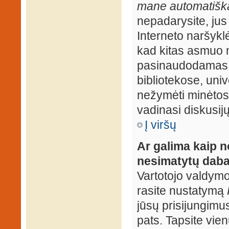
mane automatiška
nepadarysite, jus
Interneto naršyk
kad kitas asmuo n
pasinaudodamas j
bibliotekose, univ
nežymėti minėtos
vadinasi diskusij
Į viršų
Ar galima kaip n
nesimatytų daba
Vartotojo valdymo 
rasite nustatymą
jūsų prisijungimus
pats. Tapsite vien