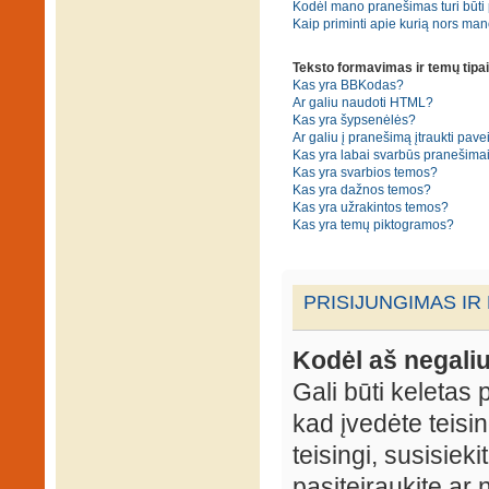
Kodėl mano pranešimas turi būti p
Kaip priminti apie kurią nors ma
Teksto formavimas ir temų tipai
Kas yra BBKodas?
Ar galiu naudoti HTML?
Kas yra šypsenėlės?
Ar galiu į pranešimą įtraukti pavei
Kas yra labai svarbūs pranešima
Kas yra svarbios temos?
Kas yra dažnos temos?
Kas yra užrakintos temos?
Kas yra temų piktogramos?
PRISIJUNGIMAS IR
Kodėl aš negaliu
Gali būti keletas p
kad įvedėte teisin
teisingi, susisieki
pasiteiraukite ar 