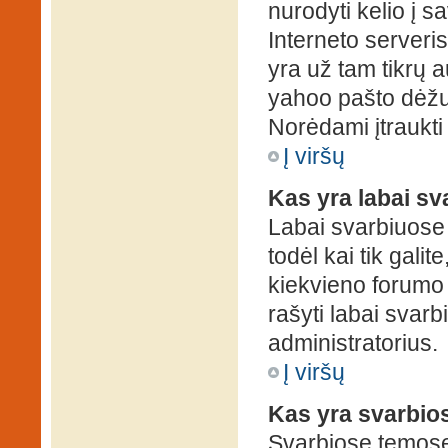
nurodyti kelio į s
Interneto serveris)
yra už tam tikrų 
yahoo pašto dėžuč
Norėdami įtraukti
Į viršų
Kas yra labai s
Labai svarbiuose
todėl kai tik galit
kiekvieno forumo v
rašyti labai svar
administratorius.
Į viršų
Kas yra svarbio
Svarbiose temose 