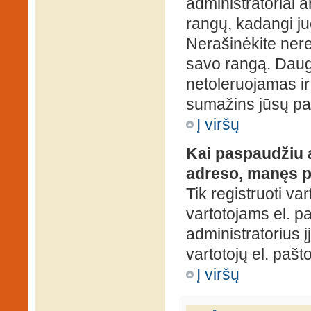
administratoriai a
rangų, kadangi ju
Nerašinėkite ner
savo rangą. Daug
netoleruojamas ir
sumažins jūsų pa
Į viršų
Kai paspaudžiu a
adreso, manęs p
Tik registruoti va
vartotojams el. paš
administratorius 
vartotojų el. paš
Į viršų