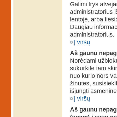
Galimi trys atveja
administratorius 
lentoje, arba ties
Daugiau informaci
administratorius.
Į viršų
Aš gaunu nepag
Norėdami užblokuo
sukurkite tam ski
nuo kurio nors va
žinutes, susisieki
išjungti asmenine
Į viršų
Aš gaunu nepage
(spam) į savo pa