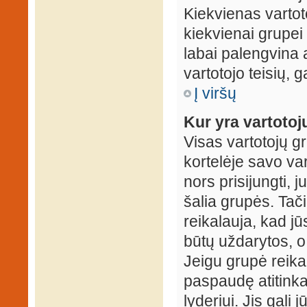
Kiekvienas vartot
kiekvienai grupei 
labai palengvina a
vartotojo teisių, g
Į viršų
Kur yra vartotojų
Visas vartotojų g
kortelėje savo var
nors prisijungti,
šalia grupės. Tač
reikalauja, kad jū
būtų uždarytos, o
Jeigu grupė reika
paspaudę atitink
lyderiui. Jis gali 