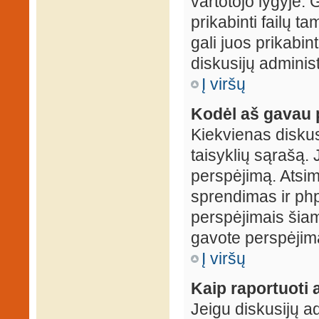
vartotojo lygyje. 
prikabinti failų t
gali juos prikabint
diskusijų administ
Į viršų
Kodėl aš gavau 
Kiekvienas diskus
taisyklių sąrašą. 
perspėjimą. Atsimi
sprendimas ir ph
perspėjimais šiam
gavote perspėjimą
Į viršų
Kaip raportuoti
Jeigu diskusijų ad