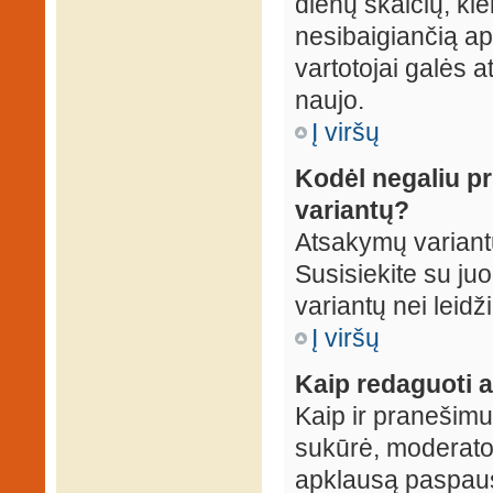
dienų skaičių, ki
nesibaigiančią apk
vartotojai galės a
naujo.
Į viršų
Kodėl negaliu p
variantų?
Atsakymų variantų
Susisiekite su ju
variantų nei leidž
Į viršų
Kaip redaguoti a
Kaip ir pranešimus
sukūrė, moderator
apklausą paspaus