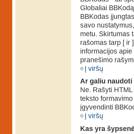
Globaliai BBKodą g
BBKodas įjungtas, p
savo nustatymus,
metu. Skirtumas 
rašomas tarp [ ir 
informacijos apie
pranešimo rašymo
Į viršų
Ar galiu naudot
Ne. Rašyti HTML k
teksto formavimo
įgyvendinti BBKo
Į viršų
Kas yra šypsen