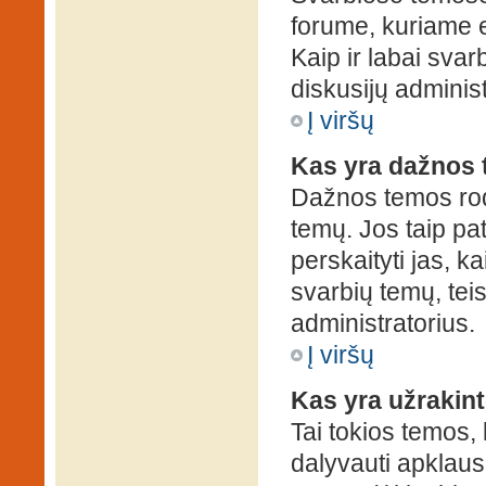
forume, kuriame 
Kaip ir labai sva
diskusijų administ
Į viršų
Kas yra dažnos
Dažnos temos rod
temų. Jos taip pa
perskaityti jas, ka
svarbių temų, tei
administratorius.
Į viršų
Kas yra užrakin
Tai tokios temos, 
dalyvauti apklauso