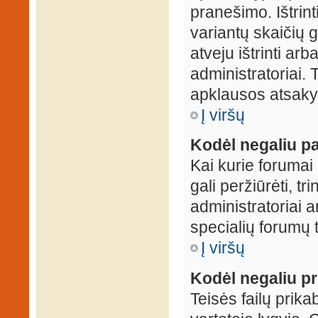
pranešimo. Ištrin
variantų skaičių 
atveju ištrinti ar
administratoriai.
apklausos atsakym
Į viršų
Kodėl negaliu pa
Kai kurie forumai 
gali peržiūrėti, tr
administratoriai a
specialių forumų t
Į viršų
Kodėl negaliu pri
Teisės failų prik