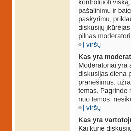
kontroliuoti viską
pašalinimu ir baig
paskyrimu, prikla
diskusijų įkūrėjas
pilnas moderator
Į viršų
Kas yra moderat
Moderatoriai yra 
diskusijas diena p
pranešimus, užrakin
temas. Pagrinde m
nuo temos, nesikei
Į viršų
Kas yra vartoto
Kai kurie diskusij