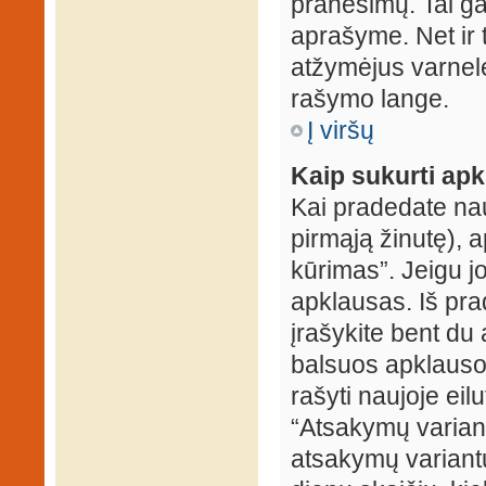
pranešimų. Tai ga
aprašyme. Net ir 
atžymėjus varnel
rašymo lange.
Į viršų
Kaip sukurti ap
Kai pradedate na
pirmąją žinutę), 
kūrimas”. Jeigu jo
apklausas. Iš pra
įrašykite bent du
balsuos apklausos
rašyti naujoje eil
“Atsakymų variantų
atsakymų variantų