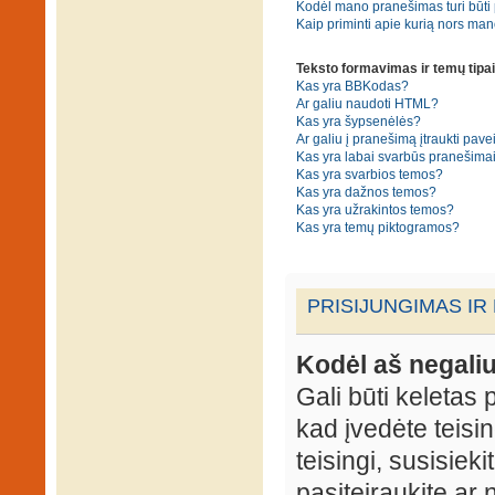
Kodėl mano pranešimas turi būti p
Kaip priminti apie kurią nors ma
Teksto formavimas ir temų tipai
Kas yra BBKodas?
Ar galiu naudoti HTML?
Kas yra šypsenėlės?
Ar galiu į pranešimą įtraukti pavei
Kas yra labai svarbūs pranešima
Kas yra svarbios temos?
Kas yra dažnos temos?
Kas yra užrakintos temos?
Kas yra temų piktogramos?
PRISIJUNGIMAS IR
Kodėl aš negaliu
Gali būti keletas p
kad įvedėte teisin
teisingi, susisieki
pasiteiraukite ar 