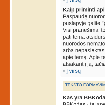
Kaip priminti ap
Paspaudę nuorodą
puslapyje galite "
Visi pranešimai t
pati tema atsidur
nuorodos nematote
arba nepasiektas 
apie temą. Apie te
atsakant į ją, tači
Į viršų
TEKSTO FORMAVIMA
Kas yra BBKod
BBKodas - tai sp