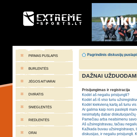
EXTREME-SPORTS.LT
Lietuvos extremalaus sporto portalas
Pagrindinis diskusijų puslap
PIRMAS PUSLAPIS
BURLENTĖS
DAŽNAI UŽDUODAMI
JĖGOS AITVARAI
Prisijungimas ir registracija
DVIRATIS
Kodėl aš negaliu prisijungti?
Kodėl aš iš viso turiu užsiregistru
Kodėl kiekvieną kartą aš turiu vis 
SNIEGLENTĖS
Ar galima kaip nors paslėpti mano
nesimatytų dabar diskutuojančių
Pamečiau arba neatsimenu savo 
RIEDLENTĖS
Aš užsiregistravau, tačiau negaliu
Kažkada buvau užsiregistravęs, t
ORAI
diskusijas, ir negaliu prisijungti. 