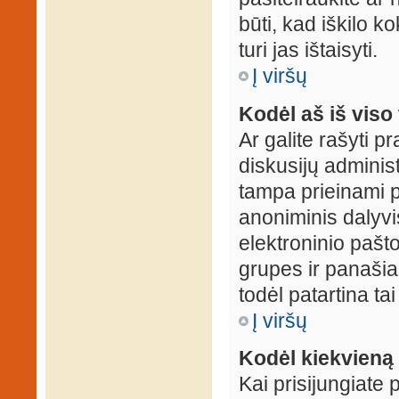
būti, kad iškilo k
turi jas ištaisyti.
Į viršų
Kodėl aš iš viso 
Ar galite rašyti 
diskusijų administ
tampa prieinami p
anoniminis dalyvis
elektroninio pašt
grupes ir panašiai
todėl patartina tai
Į viršų
Kodėl kiekvieną k
Kai prisijungiate 