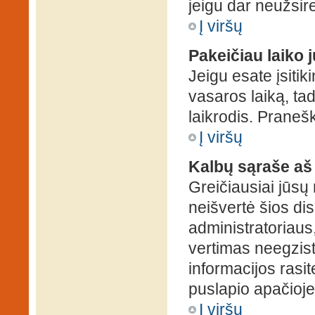
jeigu dar neužsire
Į viršų
Pakeičiau laiko j
Jeigu esate įsitiki
vasaros laiką, ta
laikrodis. Pranešk
Į viršų
Kalbų sąraše aš
Greičiausiai jūsų
neišvertė šios dis
administratoriaus,
vertimas neegzist
informacijos rasi
puslapio apačioje
Į viršų