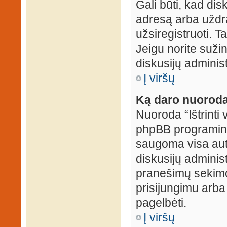
Gali būti, kad dis
adresą arba uždr
užsiregistruoti. Ta
Jeigu norite sužin
diskusijų administ
Į viršų
Ką daro nuoroda 
Nuoroda “Ištrinti 
phpBB programinė
saugoma visa auten
diskusijų administr
pranešimų sekimo 
prisijungimu arba
pagelbėti.
Į viršų