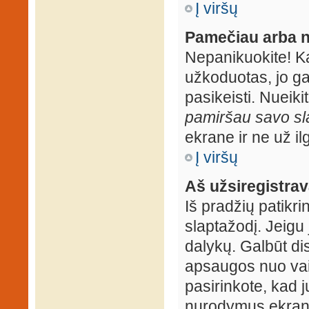
Į viršų
Pamečiau arba n
Nepanikuokite! K
užkoduotas, jo ga
pasikeisti. Nueiki
pamiršau savo sl
ekrane ir ne už ilg
Į viršų
Aš užsiregistrava
Iš pradžių patikrin
slaptažodį. Jeigu j
dalykų. Galbūt dis
apsaugos nuo vai
pasirinkote, kad j
nurodymus ekrane.