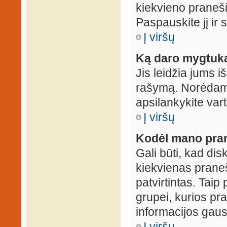
kiekvieno praneš
Paspauskite jį ir
Į viršų
Ką daro mygtuka
Jis leidžia jums i
rašymą. Norėdami
apsilankykite var
Į viršų
Kodėl mano prane
Gali būti, kad dis
kiekvienas praneš
patvirtintas. Taip
grupei, kurios pra
informacijos gausi
Į viršų