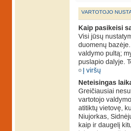
VARTOTOJO NUSTA
Kaip pasikeisi 
Visi jūsų nustaty
duomenų bazėje. N
valdymo pultą; my
puslapio dalyje. 
Į viršų
Neteisingas laik
Greičiausiai nesut
vartotojo valdymo 
atitiktų vietovę, 
Niujorkas, Sidnėjus
kaip ir daugelį kit