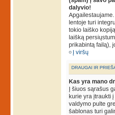
dalyvio!
Apgailestaujame. 
lentoje turi integ
tokio laiško kopij
laišką persiųstum
prikabintą failą),
Į viršų
DRAUGAI IR PRIEŠ
Kas yra mano dr
Į šiuos sąrašus gal
kurie yra įtraukti
valdymo pulte gr
šablonas turi gal