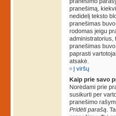
pranešimo parašy
pranešimą, kiekv
nedidelį teksto b
pranešimas buvo 
rodomas jeigu pr
administratorius, t
pranešimas buvo r
paprasti vartotojai
atsakė.
Į viršų
Kaip prie savo p
Norėdami prie pran
susikurti per vart
pranešimo rašymo
Pridėti parašą
. T