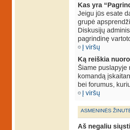
Kas yra “Pagrin
Jeigu jūs esate d
grupė apsprendžia
Diskusijų administ
pagrindinę vartot
Į viršų
Ką reiškia nuo
Šiame puslapyje r
komandą įskaitant
bei forumus, kuri
Į viršų
ASMENINĖS ŽINUT
Aš negaliu siųst