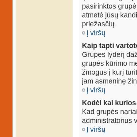
pasirinktos grupės
atmetė jūsų kandid
priežasčių.
Į viršų
Kaip tapti varto
Grupės lyderį daž
grupės kūrimo met
žmogus į kurį turi
jam asmeninę žin
Į viršų
Kodėl kai kurio
Kad grupės nariai
administratorius v
Į viršų