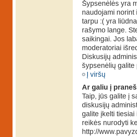
Šypsenėlės yra ma
naudojami norint i
tarpu :( yra liūd
rašymo lange. Ste
saikingai. Jos la
moderatoriai išre
Diskusijų administ
šypsenėlių galit
Į viršų
Ar galiu į praneš
Taip, jūs galite į
diskusijų administ
galite įkelti ties
reikės nurodyti kel
http://www.pavyzd