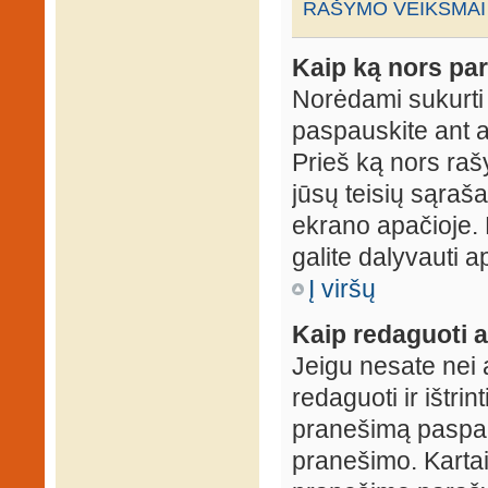
RAŠYMO VEIKSMAI
Kaip ką nors par
Norėdami sukurti
paspauskite ant 
Prieš ką nors rašy
jūsų teisių sąraš
ekrano apačioje. 
galite dalyvauti ap
Į viršų
Kaip redaguoti a
Jeigu nesate nei 
redaguoti ir ištri
pranešimą paspau
pranešimo. Kartais