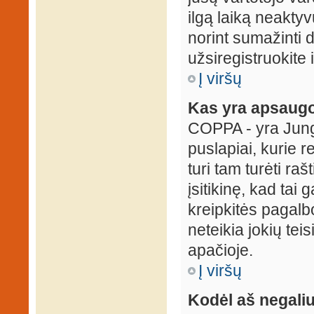
ilgą laiką neaktyv
norint sumažinti 
užsiregistruokite 
Į viršų
Kas yra apsaugo
COPPA - yra Jungti
puslapiai, kurie 
turi tam turėti ra
įsitikinę, kad tai
kreipkitės pagalb
neteikia jokių tei
apačioje.
Į viršų
Kodėl aš negaliu