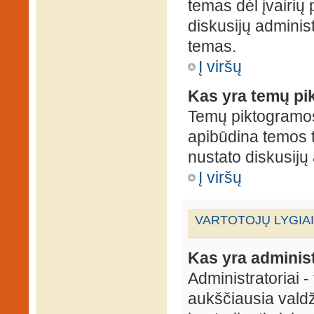
temas dėl įvairių
diskusijų administ
temas.
Į viršų
Kas yra temų p
Temų piktogramos 
apibūdina temos 
nustato diskusijų 
Į viršų
VARTOTOJŲ LYGIAI
Kas yra administ
Administratoriai 
aukščiausia valdž