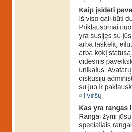
Kaip įsidėti pav
Iš viso gali būti d
Priklausomai nuo s
yra susijęs su jū
arba taškelių eilu
arba kokį statusą 
didesnis paveiksl
unikalus. Avatarų 
diskusijų administ
su juo ir paklausk
Į viršų
Kas yra rangas i
Rangai žymi jūsų 
specialiais rangai