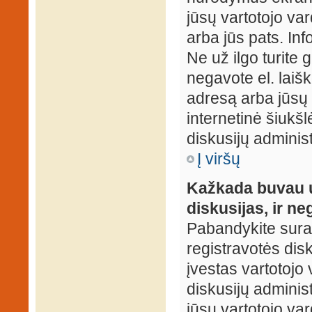
jūsų vartotojo var
arba jūs pats. Inf
Ne už ilgo turite 
negavote el. laišk
adresą arba jūsų 
internetinė šiukšl
diskusijų administ
Į viršų
Kažkada buvau už
diskusijas, ir ne
Pabandykite surast
registravotės disku
įvestas vartotojo 
diskusijų administ
jūsų vartotojo va