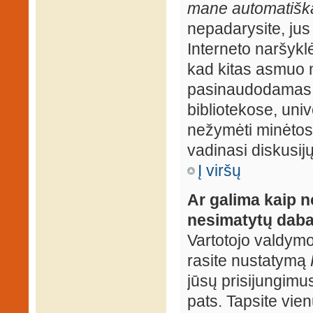
mane automatiška
nepadarysite, jus
Interneto naršyk
kad kitas asmuo n
pasinaudodamas j
bibliotekose, univ
nežymėti minėtos
vadinasi diskusij
Į viršų
Ar galima kaip n
nesimatytų daba
Vartotojo valdymo 
rasite nustatymą
jūsų prisijungimus
pats. Tapsite vien