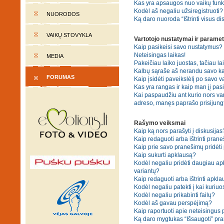
Kas yra apsaugos nuo vaikų fun
Kodėl aš negaliu užsiregistruoti?
NUORODOS
Ką daro nuoroda “Ištrinti visus di
VAIKŲ STOVYKLA
Vartotojo nustatymai ir paramet
Kaip pasikeisi savo nustatymus?
Neteisingas laikas!
MEDIA
Pakeičiau laiko juostas, tačiau lai
Kalbų sąraše aš nerandu savo ka
FORUMAS
Kaip įsidėti paveikslėlį po savo v
Kas yra rangas ir kaip man jį pasi
Kai paspaudžiu ant kurio nors var
adreso, manęs paprašo prisijungt
Rašymo veiksmai
Kaip ką nors parašyti į diskusijas
Kaip redaguoti arba ištrinti pran
Kaip prie savo pranešimų pridėti
Kaip sukurti apklausą?
Kodėl negaliu pridėti daugiau a
variantų?
Kaip redaguoti arba ištrinti apkl
Kodėl negaliu patekti į kai kuriu
Kodėl negaliu prikabinti failų?
Kodėl aš gavau perspėjimą?
Kaip raportuoti apie neteisingus
Ką daro mygtukas “Išsaugoti” p