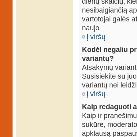
dienų skaičių, ki
nesibaigiančią apk
vartotojai galės a
naujo.
Į viršų
Kodėl negaliu p
variantų?
Atsakymų variantų
Susisiekite su ju
variantų nei leidž
Į viršų
Kaip redaguoti a
Kaip ir pranešimus
sukūrė, moderator
apklausą paspaus