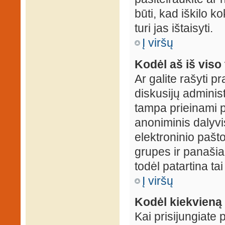
būti, kad iškilo k
turi jas ištaisyti.
Į viršų
Kodėl aš iš viso 
Ar galite rašyti 
diskusijų administ
tampa prieinami p
anoniminis dalyvis
elektroninio pašt
grupes ir panašiai
todėl patartina tai
Į viršų
Kodėl kiekvieną k
Kai prisijungiate 