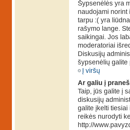
Šypsenėlės yra ma
naudojami norint i
tarpu :( yra liūd
rašymo lange. Ste
saikingai. Jos la
moderatoriai išre
Diskusijų administ
šypsenėlių galit
Į viršų
Ar galiu į praneš
Taip, jūs galite į
diskusijų administ
galite įkelti ties
reikės nurodyti kel
http://www.pavyzd