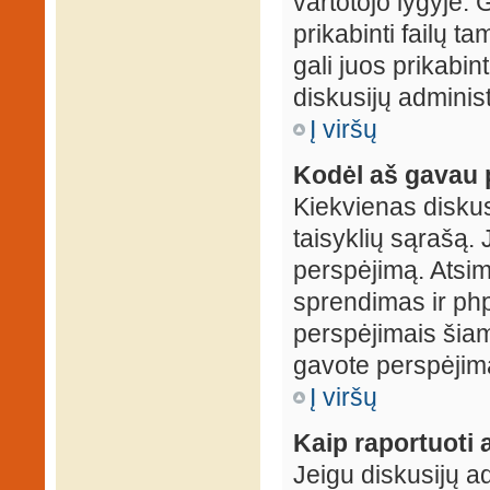
vartotojo lygyje. 
prikabinti failų t
gali juos prikabint
diskusijų administ
Į viršų
Kodėl aš gavau 
Kiekvienas diskus
taisyklių sąrašą. 
perspėjimą. Atsimi
sprendimas ir ph
perspėjimais šiam
gavote perspėjimą
Į viršų
Kaip raportuoti
Jeigu diskusijų ad