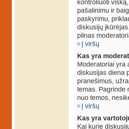
kontroliuoti viską
pašalinimu ir baig
paskyrimu, prikla
diskusijų įkūrėjas
pilnas moderator
Į viršų
Kas yra moderat
Moderatoriai yra 
diskusijas diena p
pranešimus, užrakin
temas. Pagrinde m
nuo temos, nesikei
Į viršų
Kas yra vartoto
Kai kurie diskusij