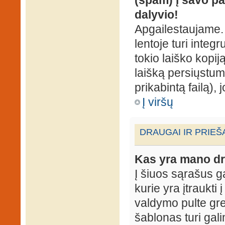
dalyvio!
Apgailestaujame. 
lentoje turi integ
tokio laiško kopij
laišką persiųstum
prikabintą failą),
Į viršų
DRAUGAI IR PRIEŠ
Kas yra mano dr
Į šiuos sąrašus gal
kurie yra įtraukti
valdymo pulte gr
šablonas turi gal