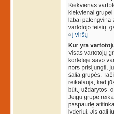
Kiekvienas vartot
kiekvienai grupei 
labai palengvina a
vartotojo teisių, g
Į viršų
Kur yra vartotojų
Visas vartotojų g
kortelėje savo var
nors prisijungti,
šalia grupės. Tač
reikalauja, kad jū
būtų uždarytos, o
Jeigu grupė reika
paspaudę atitink
lyderiui. Jis gali 