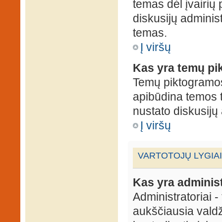
temas dėl įvairių
diskusijų administ
temas.
Į viršų
Kas yra temų p
Temų piktogramos 
apibūdina temos 
nustato diskusijų 
Į viršų
VARTOTOJŲ LYGIAI
Kas yra administ
Administratoriai 
aukščiausia valdž