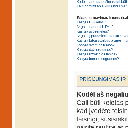
Kodėl mano pranešimas turi būti p
Kaip priminti apie kurią nors ma
Teksto formavimas ir temų tipai
Kas yra BBKodas?
Ar galiu naudoti HTML?
Kas yra šypsenėlės?
Ar galiu į pranešimą įtraukti pavei
Kas yra labai svarbūs pranešima
Kas yra svarbios temos?
Kas yra dažnos temos?
Kas yra užrakintos temos?
Kas yra temų piktogramos?
PRISIJUNGIMAS IR
Kodėl aš negaliu
Gali būti keletas p
kad įvedėte teisin
teisingi, susisieki
pasiteiraukite ar 