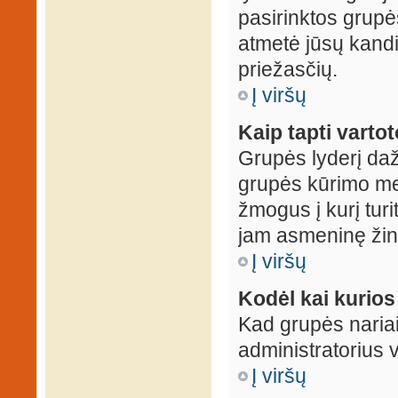
pasirinktos grupės
atmetė jūsų kandid
priežasčių.
Į viršų
Kaip tapti varto
Grupės lyderį daž
grupės kūrimo met
žmogus į kurį turi
jam asmeninę žin
Į viršų
Kodėl kai kurio
Kad grupės nariai
administratorius v
Į viršų