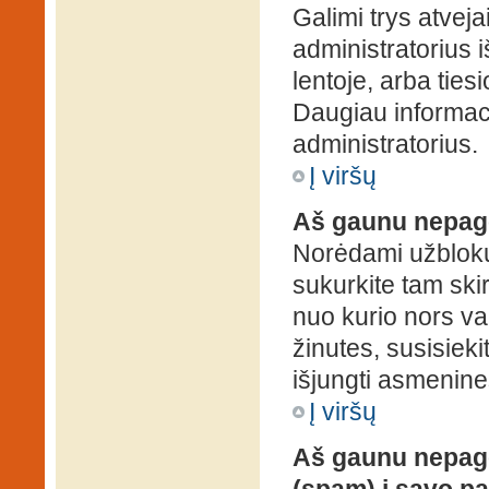
Galimi trys atveja
administratorius 
lentoje, arba ties
Daugiau informaci
administratorius.
Į viršų
Aš gaunu nepag
Norėdami užblokuo
sukurkite tam ski
nuo kurio nors va
žinutes, susisieki
išjungti asmenine
Į viršų
Aš gaunu nepage
(spam) į savo pa