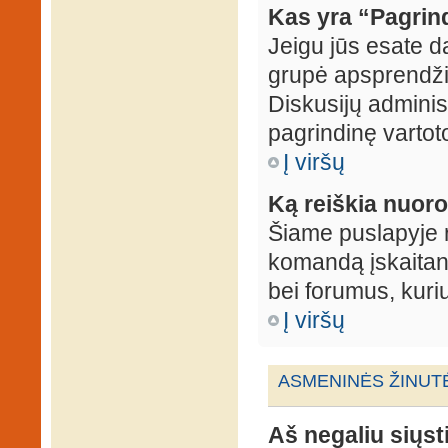
Kas yra “Pagrin
Jeigu jūs esate d
grupė apsprendžia
Diskusijų administ
pagrindinę vartot
Į viršų
Ką reiškia nuo
Šiame puslapyje r
komandą įskaitant
bei forumus, kuri
Į viršų
ASMENINĖS ŽINUT
Aš negaliu siųst