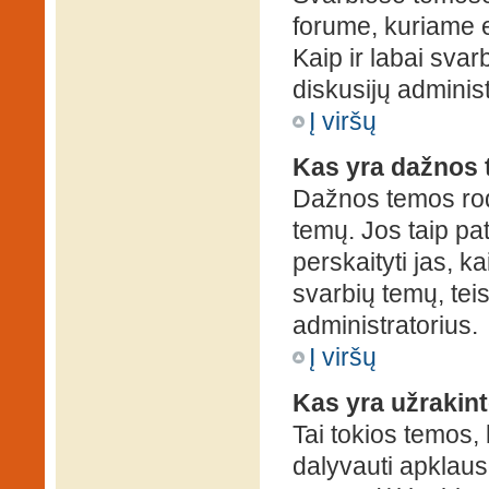
forume, kuriame 
Kaip ir labai sva
diskusijų administ
Į viršų
Kas yra dažnos
Dažnos temos rod
temų. Jos taip pa
perskaityti jas, ka
svarbių temų, tei
administratorius.
Į viršų
Kas yra užrakin
Tai tokios temos, 
dalyvauti apklauso