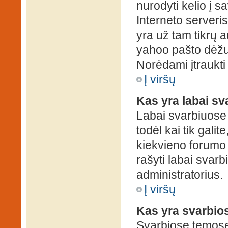
nurodyti kelio į s
Interneto serveris)
yra už tam tikrų 
yahoo pašto dėžuč
Norėdami įtraukti
Į viršų
Kas yra labai s
Labai svarbiuose
todėl kai tik galit
kiekvieno forumo v
rašyti labai svar
administratorius.
Į viršų
Kas yra svarbio
Svarbiose temose 