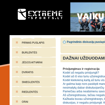
EXTREME-SPORTS.LT
Lietuvos extremalaus sporto portalas
Pagrindinis diskusijų puslap
PIRMAS PUSLAPIS
BURLENTĖS
DAŽNAI UŽDUODAMI
JĖGOS AITVARAI
Prisijungimas ir registracija
DVIRATIS
Kodėl aš negaliu prisijungti?
Kodėl aš iš viso turiu užsiregistru
Kodėl kiekvieną kartą aš turiu vis 
SNIEGLENTĖS
Ar galima kaip nors paslėpti mano
nesimatytų dabar diskutuojančių
Pamečiau arba neatsimenu savo 
RIEDLENTĖS
Aš užsiregistravau, tačiau negaliu
Kažkada buvau užsiregistravęs, t
ORAI
diskusijas, ir negaliu prisijungti. 