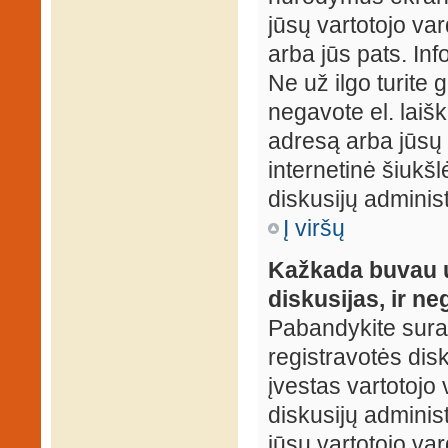
jūsų vartotojo var
arba jūs pats. Inf
Ne už ilgo turite 
negavote el. laišk
adresą arba jūsų 
internetinė šiukšl
diskusijų administ
Į viršų
Kažkada buvau už
diskusijas, ir ne
Pabandykite surast
registravotės disku
įvestas vartotojo 
diskusijų administ
jūsų vartotojo va