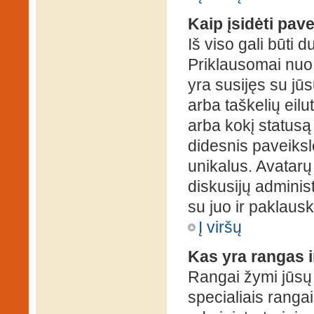
Kaip įsidėti pav
Iš viso gali būti d
Priklausomai nuo s
yra susijęs su jū
arba taškelių eilu
arba kokį statusą 
didesnis paveiksl
unikalus. Avatarų 
diskusijų administ
su juo ir paklausk
Į viršų
Kas yra rangas i
Rangai žymi jūsų 
specialiais rangai