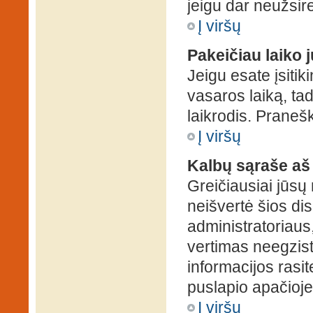
jeigu dar neužsire
Į viršų
Pakeičiau laiko j
Jeigu esate įsitiki
vasaros laiką, ta
laikrodis. Pranešk
Į viršų
Kalbų sąraše aš
Greičiausiai jūsų
neišvertė šios dis
administratoriaus,
vertimas neegzist
informacijos rasi
puslapio apačioje
Į viršų