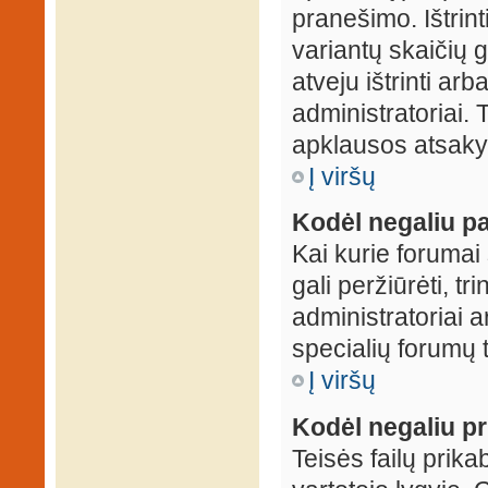
pranešimo. Ištrin
variantų skaičių 
atveju ištrinti ar
administratoriai.
apklausos atsakym
Į viršų
Kodėl negaliu pa
Kai kurie forumai 
gali peržiūrėti, tr
administratoriai a
specialių forumų t
Į viršų
Kodėl negaliu pri
Teisės failų prik