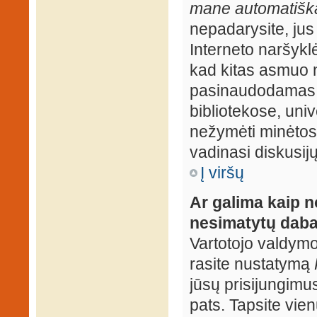
mane automatiška
nepadarysite, jus
Interneto naršyk
kad kitas asmuo n
pasinaudodamas j
bibliotekose, univ
nežymėti minėtos
vadinasi diskusij
Į viršų
Ar galima kaip n
nesimatytų daba
Vartotojo valdymo 
rasite nustatymą
jūsų prisijungimus
pats. Tapsite vien