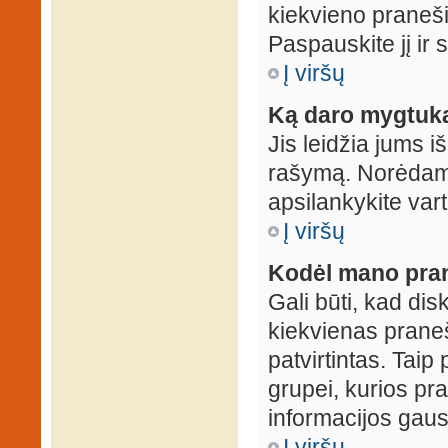
kiekvieno praneš
Paspauskite jį ir
Į viršų
Ką daro mygtuka
Jis leidžia jums i
rašymą. Norėdami
apsilankykite var
Į viršų
Kodėl mano prane
Gali būti, kad dis
kiekvienas praneš
patvirtintas. Taip
grupei, kurios pra
informacijos gausi
Į viršų