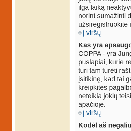
ilgą laiką neaktyv
norint sumažinti 
užsiregistruokite 
Į viršų
Kas yra apsaugo
COPPA - yra Jungti
puslapiai, kurie 
turi tam turėti ra
įsitikinę, kad tai
kreipkitės pagalb
neteikia jokių tei
apačioje.
Į viršų
Kodėl aš negaliu