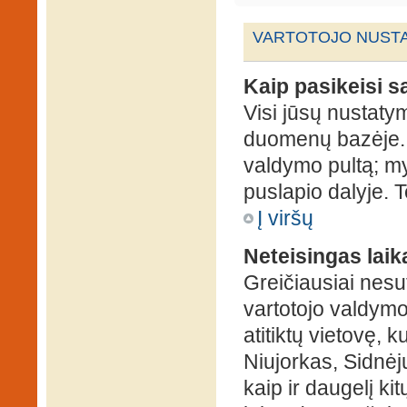
VARTOTOJO NUSTA
Kaip pasikeisi 
Visi jūsų nustaty
duomenų bazėje. N
valdymo pultą; my
puslapio dalyje. 
Į viršų
Neteisingas laik
Greičiausiai nesut
vartotojo valdymo 
atitiktų vietovę, 
Niujorkas, Sidnėjus
kaip ir daugelį kit