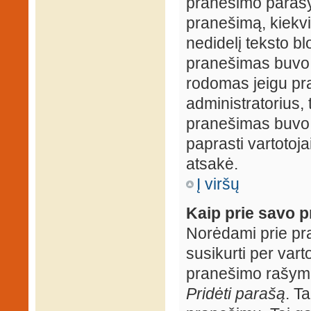
pranešimo parašy
pranešimą, kiekv
nedidelį teksto b
pranešimas buvo 
rodomas jeigu pr
administratorius, t
pranešimas buvo r
paprasti vartotojai
atsakė.
Į viršų
Kaip prie savo p
Norėdami prie pran
susikurti per vart
pranešimo rašymo
Pridėti parašą
. T