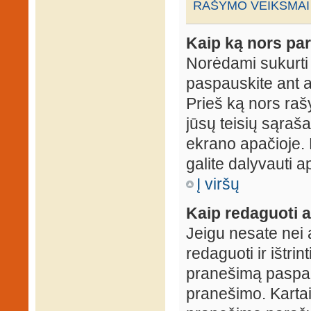
RAŠYMO VEIKSMAI
Kaip ką nors par
Norėdami sukurti
paspauskite ant 
Prieš ką nors rašy
jūsų teisių sąraš
ekrano apačioje. 
galite dalyvauti ap
Į viršų
Kaip redaguoti a
Jeigu nesate nei 
redaguoti ir ištri
pranešimą paspau
pranešimo. Kartais