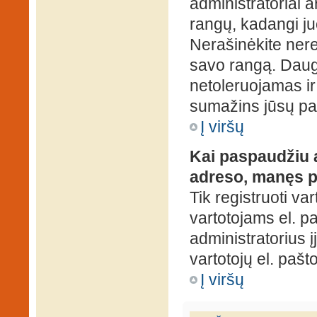
administratoriai a
rangų, kadangi ju
Nerašinėkite ner
savo rangą. Daug
netoleruojamas ir
sumažins jūsų pa
Į viršų
Kai paspaudžiu a
adreso, manęs p
Tik registruoti va
vartotojams el. paš
administratorius 
vartotojų el. paš
Į viršų