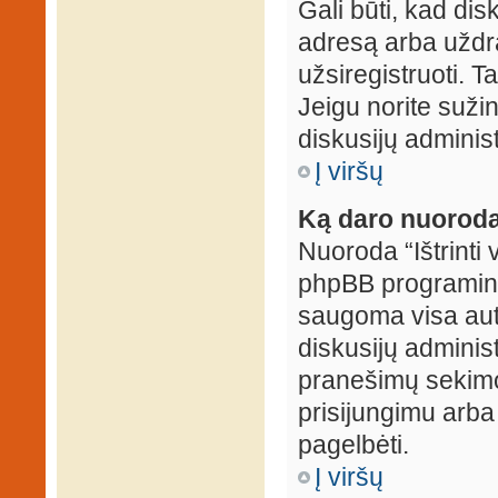
Gali būti, kad dis
adresą arba uždr
užsiregistruoti. Ta
Jeigu norite sužin
diskusijų administ
Į viršų
Ką daro nuoroda 
Nuoroda “Ištrinti 
phpBB programinė
saugoma visa auten
diskusijų administr
pranešimų sekimo 
prisijungimu arba
pagelbėti.
Į viršų