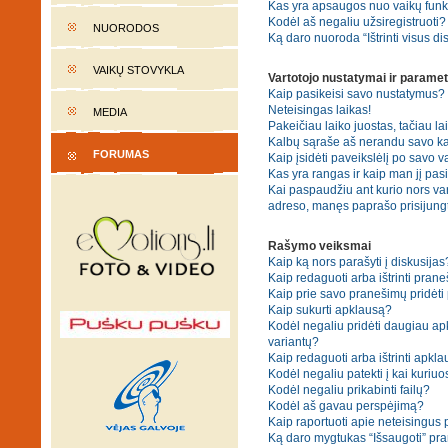
Kas yra apsaugos nuo vaikų fun
Kodėl aš negaliu užsiregistruoti?
NUORODOS
Ką daro nuoroda “Ištrinti visus di
VAIKŲ STOVYKLA
Vartotojo nustatymai ir paramet
Kaip pasikeisi savo nustatymus?
Neteisingas laikas!
MEDIA
Pakeičiau laiko juostas, tačiau lai
Kalbų sąraše aš nerandu savo ka
FORUMAS
Kaip įsidėti paveikslėlį po savo v
Kas yra rangas ir kaip man jį pasi
Kai paspaudžiu ant kurio nors var
adreso, manęs paprašo prisijungt
Rašymo veiksmai
Kaip ką nors parašyti į diskusijas
Kaip redaguoti arba ištrinti pran
Kaip prie savo pranešimų pridėti
Kaip sukurti apklausą?
Kodėl negaliu pridėti daugiau a
variantų?
Kaip redaguoti arba ištrinti apkl
Kodėl negaliu patekti į kai kuriu
Kodėl negaliu prikabinti failų?
Kodėl aš gavau perspėjimą?
Kaip raportuoti apie neteisingus
Ką daro mygtukas “Išsaugoti” p