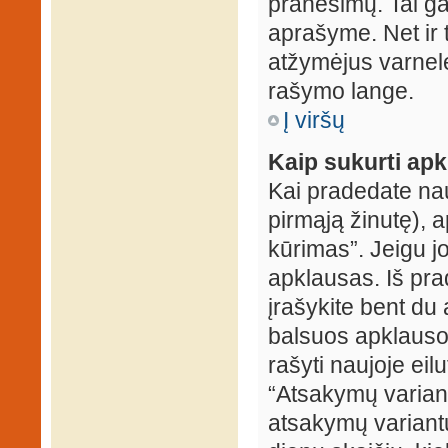
pranešimų. Tai ga
aprašyme. Net ir 
atžymėjus varnel
rašymo lange.
Į viršų
Kaip sukurti ap
Kai pradedate na
pirmąją žinutę), 
kūrimas”. Jeigu jo
apklausas. Iš pra
įrašykite bent du
balsuos apklausos
rašyti naujoje eil
“Atsakymų variantų
atsakymų variantų