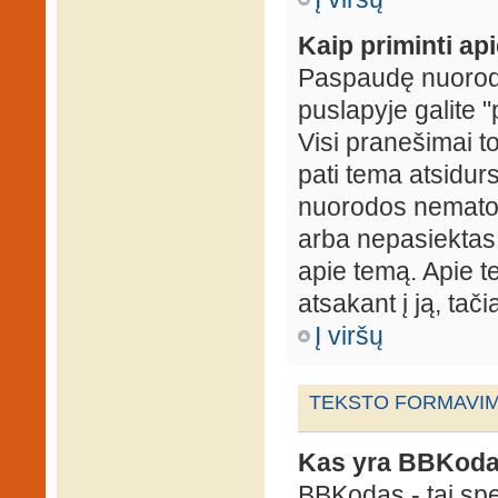
Kaip priminti ap
Paspaudę nuorodą
puslapyje galite "
Visi pranešimai t
pati tema atsidur
nuorodos nematote
arba nepasiektas 
apie temą. Apie te
atsakant į ją, tači
Į viršų
TEKSTO FORMAVIMA
Kas yra BBKod
BBKodas - tai sp