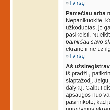
Į viršų
Pamečiau arba n
Nepanikuokite! K
užkoduotas, jo ga
pasikeisti. Nueiki
pamiršau savo sl
ekrane ir ne už ilg
Į viršų
Aš užsiregistrava
Iš pradžių patikrin
slaptažodį. Jeigu j
dalykų. Galbūt dis
apsaugos nuo vai
pasirinkote, kad j
nurodymus ekrane.