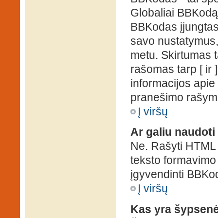
Globaliai BBKodą g
BBKodas įjungtas, p
savo nustatymus,
metu. Skirtumas 
rašomas tarp [ ir 
informacijos apie
pranešimo rašymo
Į viršų
Ar galiu naudot
Ne. Rašyti HTML k
teksto formavimo
įgyvendinti BBKo
Į viršų
Kas yra šypsen