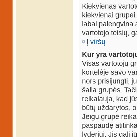
Kiekvienas vartot
kiekvienai grupei 
labai palengvina a
vartotojo teisių, g
Į viršų
Kur yra vartotojų
Visas vartotojų g
kortelėje savo var
nors prisijungti,
šalia grupės. Tač
reikalauja, kad jū
būtų uždarytos, o
Jeigu grupė reika
paspaudę atitink
lyderiui. Jis gali 