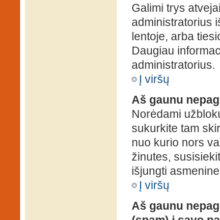
Galimi trys atveja
administratorius 
lentoje, arba ties
Daugiau informaci
administratorius.
Į viršų
Aš gaunu nepag
Norėdami užblokuo
sukurkite tam ski
nuo kurio nors va
žinutes, susisieki
išjungti asmenine
Į viršų
Aš gaunu nepage
(spam) į savo pa