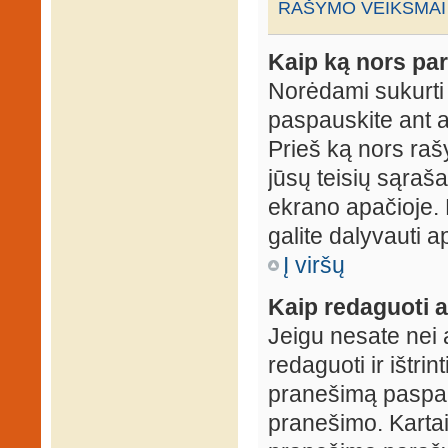
RAŠYMO VEIKSMAI
Kaip ką nors par
Norėdami sukurti
paspauskite ant 
Prieš ką nors rašy
jūsų teisių sąraš
ekrano apačioje. 
galite dalyvauti ap
Į viršų
Kaip redaguoti a
Jeigu nesate nei 
redaguoti ir ištri
pranešimą paspau
pranešimo. Kartais