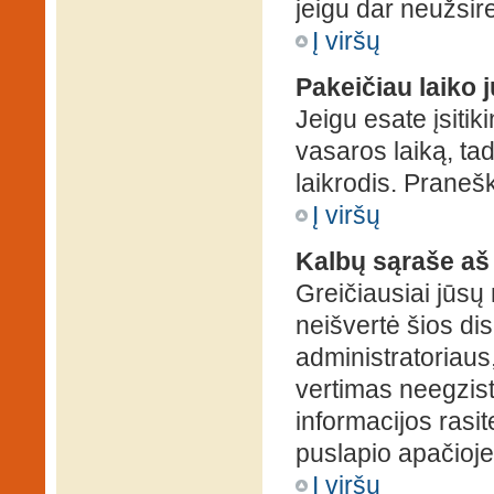
jeigu dar neužsire
Į viršų
Pakeičiau laiko j
Jeigu esate įsitiki
vasaros laiką, ta
laikrodis. Pranešk
Į viršų
Kalbų sąraše aš
Greičiausiai jūsų
neišvertė šios dis
administratoriaus,
vertimas neegzist
informacijos rasi
puslapio apačioje
Į viršų