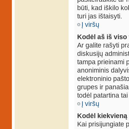
būti, kad iškilo k
turi jas ištaisyti.
Į viršų
Kodėl aš iš viso 
Ar galite rašyti 
diskusijų administ
tampa prieinami p
anoniminis dalyvis
elektroninio pašt
grupes ir panašiai
todėl patartina tai
Į viršų
Kodėl kiekvieną k
Kai prisijungiate 