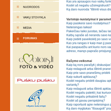
Kas yra apsaugos nuo vaikų fun
Kodėl aš negaliu užsiregistruoti?
NUORODOS
Ką daro nuoroda “Ištrinti visus di
VAIKŲ STOVYKLA
Vartotojo nustatymai ir paramet
Kaip pasikeisi savo nustatymus?
Neteisingas laikas!
MEDIA
Pakeičiau laiko juostas, tačiau lai
Kalbų sąraše aš nerandu savo ka
FORUMAS
Kaip įsidėti paveikslėlį po savo v
Kas yra rangas ir kaip man jį pasi
Kai paspaudžiu ant kurio nors var
adreso, manęs paprašo prisijungt
Rašymo veiksmai
Kaip ką nors parašyti į diskusijas
Kaip redaguoti arba ištrinti pran
Kaip prie savo pranešimų pridėti
Kaip sukurti apklausą?
Kodėl negaliu pridėti daugiau a
variantų?
Kaip redaguoti arba ištrinti apkl
Kodėl negaliu patekti į kai kuriu
Kodėl negaliu prikabinti failų?
Kodėl aš gavau perspėjimą?
Kaip raportuoti apie neteisingus
Ką daro mygtukas “Išsaugoti” p