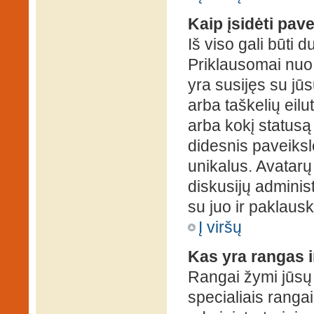
Kaip įsidėti pav
Iš viso gali būti d
Priklausomai nuo s
yra susijęs su jū
arba taškelių eilu
arba kokį statusą 
didesnis paveiksl
unikalus. Avatarų 
diskusijų administ
su juo ir paklausk
Į viršų
Kas yra rangas i
Rangai žymi jūsų 
specialiais rangai