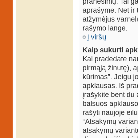
pranešimų. Tai ga
aprašyme. Net ir 
atžymėjus varnel
rašymo lange.
Į viršų
Kaip sukurti ap
Kai pradedate na
pirmąją žinutę), 
kūrimas”. Jeigu jo
apklausas. Iš pra
įrašykite bent du
balsuos apklausos
rašyti naujoje eil
“Atsakymų variantų
atsakymų variantų