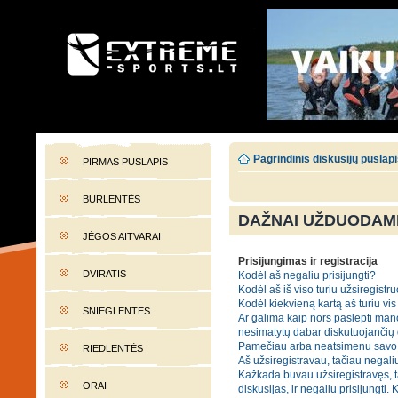
EXTREME-SPORTS.LT
Lietuvos extremalaus sporto portalas
Pagrindinis diskusijų puslap
PIRMAS PUSLAPIS
BURLENTĖS
DAŽNAI UŽDUODAMI
JĖGOS AITVARAI
Prisijungimas ir registracija
DVIRATIS
Kodėl aš negaliu prisijungti?
Kodėl aš iš viso turiu užsiregistru
Kodėl kiekvieną kartą aš turiu vis 
SNIEGLENTĖS
Ar galima kaip nors paslėpti mano
nesimatytų dabar diskutuojančių
Pamečiau arba neatsimenu savo 
RIEDLENTĖS
Aš užsiregistravau, tačiau negaliu
Kažkada buvau užsiregistravęs, t
ORAI
diskusijas, ir negaliu prisijungti. 