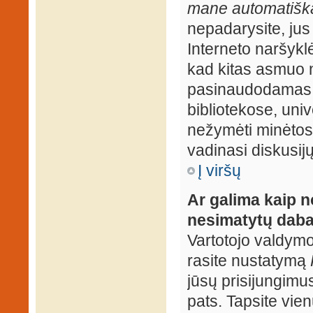
mane automatiška
nepadarysite, jus
Interneto naršyk
kad kitas asmuo n
pasinaudodamas j
bibliotekose, univ
nežymėti minėtos
vadinasi diskusij
Į viršų
Ar galima kaip n
nesimatytų daba
Vartotojo valdymo 
rasite nustatymą
jūsų prisijungimus
pats. Tapsite vien