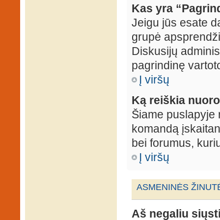
Kas yra “Pagrin
Jeigu jūs esate d
grupė apsprendžia
Diskusijų administ
pagrindinę vartot
Į viršų
Ką reiškia nuo
Šiame puslapyje r
komandą įskaitant
bei forumus, kuri
Į viršų
ASMENINĖS ŽINUT
Aš negaliu siųst