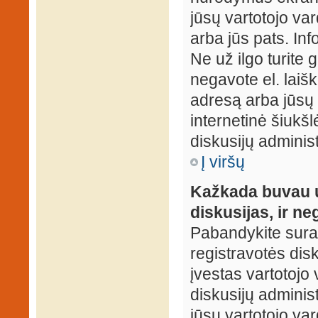
jūsų vartotojo var
arba jūs pats. Inf
Ne už ilgo turite 
negavote el. laišk
adresą arba jūsų 
internetinė šiukšl
diskusijų administ
Į viršų
Kažkada buvau už
diskusijas, ir ne
Pabandykite surast
registravotės disku
įvestas vartotojo 
diskusijų administ
jūsų vartotojo va