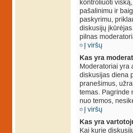
kontroliuoti viską
pašalinimu ir baig
paskyrimu, prikla
diskusijų įkūrėjas
pilnas moderator
Į viršų
Kas yra moderat
Moderatoriai yra 
diskusijas diena p
pranešimus, užrakin
temas. Pagrinde m
nuo temos, nesikei
Į viršų
Kas yra vartoto
Kai kurie diskusij