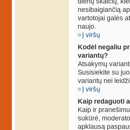
dienų skaičių, ki
nesibaigiančią apk
vartotojai galės a
naujo.
Į viršų
Kodėl negaliu p
variantų?
Atsakymų variantų
Susisiekite su ju
variantų nei leidž
Į viršų
Kaip redaguoti a
Kaip ir pranešimus
sukūrė, moderator
apklausą paspaus