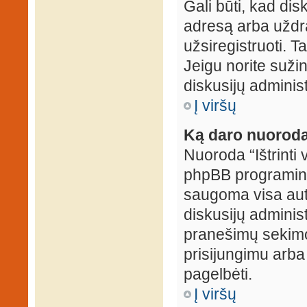
Gali būti, kad dis
adresą arba uždr
užsiregistruoti. Ta
Jeigu norite sužin
diskusijų administ
Į viršų
Ką daro nuoroda 
Nuoroda “Ištrinti 
phpBB programinė
saugoma visa auten
diskusijų administr
pranešimų sekimo 
prisijungimu arba
pagelbėti.
Į viršų