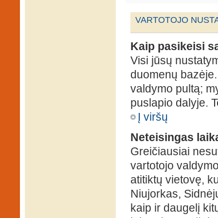
VARTOTOJO NUSTA
Kaip pasikeisi 
Visi jūsų nustaty
duomenų bazėje. N
valdymo pultą; my
puslapio dalyje. 
Į viršų
Neteisingas laik
Greičiausiai nesut
vartotojo valdymo 
atitiktų vietovę, 
Niujorkas, Sidnėjus
kaip ir daugelį kit