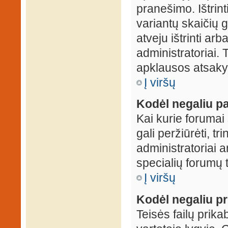
pranešimo. Ištrin
variantų skaičių 
atveju ištrinti ar
administratoriai.
apklausos atsakym
Į viršų
Kodėl negaliu pa
Kai kurie forumai 
gali peržiūrėti, tr
administratoriai a
specialių forumų t
Į viršų
Kodėl negaliu pri
Teisės failų prik