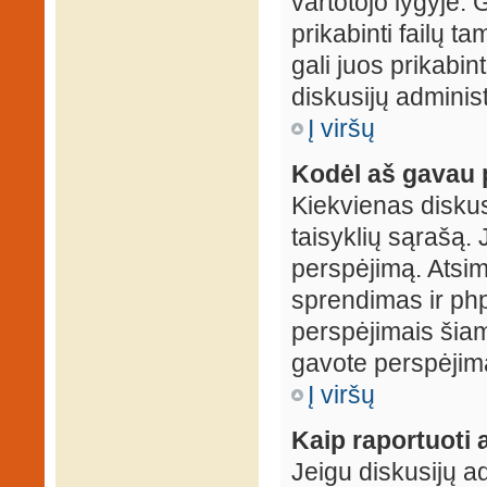
vartotojo lygyje. 
prikabinti failų t
gali juos prikabint
diskusijų administ
Į viršų
Kodėl aš gavau 
Kiekvienas diskus
taisyklių sąrašą. 
perspėjimą. Atsimi
sprendimas ir ph
perspėjimais šiam
gavote perspėjimą
Į viršų
Kaip raportuoti
Jeigu diskusijų ad