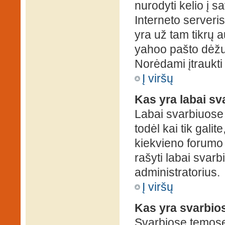
nurodyti kelio į s
Interneto serveris)
yra už tam tikrų 
yahoo pašto dėžuč
Norėdami įtraukti
Į viršų
Kas yra labai s
Labai svarbiuose
todėl kai tik galit
kiekvieno forumo v
rašyti labai svar
administratorius.
Į viršų
Kas yra svarbio
Svarbiose temose 