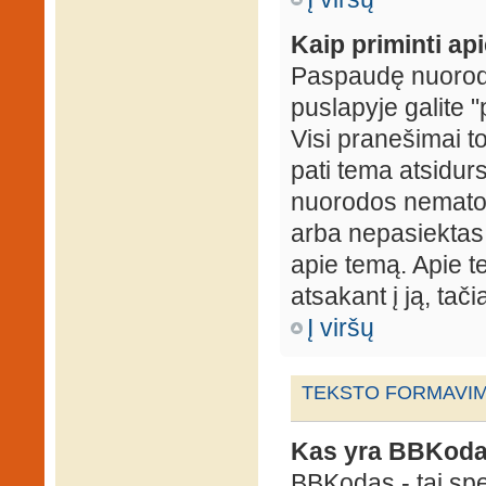
Kaip priminti ap
Paspaudę nuorodą
puslapyje galite "
Visi pranešimai t
pati tema atsidur
nuorodos nematote
arba nepasiektas 
apie temą. Apie te
atsakant į ją, tači
Į viršų
TEKSTO FORMAVIMA
Kas yra BBKod
BBKodas - tai sp