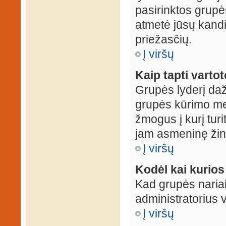
pasirinktos grupės
atmetė jūsų kandid
priežasčių.
Į viršų
Kaip tapti varto
Grupės lyderį daž
grupės kūrimo met
žmogus į kurį turi
jam asmeninę žin
Į viršų
Kodėl kai kurio
Kad grupės nariai
administratorius v
Į viršų