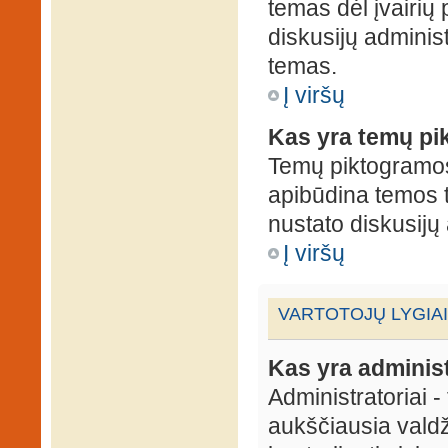
temas dėl įvairių
diskusijų administ
temas.
Į viršų
Kas yra temų p
Temų piktogramos 
apibūdina temos 
nustato diskusijų 
Į viršų
VARTOTOJŲ LYGIAI
Kas yra administ
Administratoriai 
aukščiausia valdž