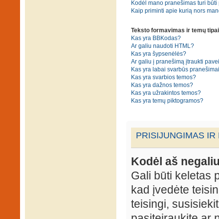
Kodėl mano pranešimas turi būti p
Kaip priminti apie kurią nors ma
Teksto formavimas ir temų tipai
Kas yra BBKodas?
Ar galiu naudoti HTML?
Kas yra šypsenėlės?
Ar galiu į pranešimą įtraukti pavei
Kas yra labai svarbūs pranešima
Kas yra svarbios temos?
Kas yra dažnos temos?
Kas yra užrakintos temos?
Kas yra temų piktogramos?
PRISIJUNGIMAS IR
Kodėl aš negaliu
Gali būti keletas p
kad įvedėte teisin
teisingi, susisieki
pasiteiraukite ar 