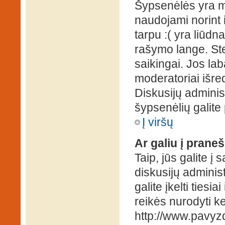
Šypsenėlės yra ma
naudojami norint i
tarpu :( yra liūd
rašymo lange. Ste
saikingai. Jos la
moderatoriai išre
Diskusijų administ
šypsenėlių galit
Į viršų
Ar galiu į praneš
Taip, jūs galite į
diskusijų administ
galite įkelti ties
reikės nurodyti kel
http://www.pavyzd