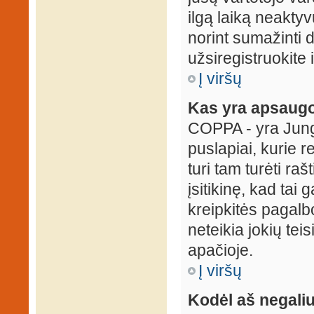
ilgą laiką neaktyv
norint sumažinti 
užsiregistruokite 
Į viršų
Kas yra apsaugo
COPPA - yra Jungti
puslapiai, kurie 
turi tam turėti ra
įsitikinę, kad tai
kreipkitės pagalb
neteikia jokių tei
apačioje.
Į viršų
Kodėl aš negaliu