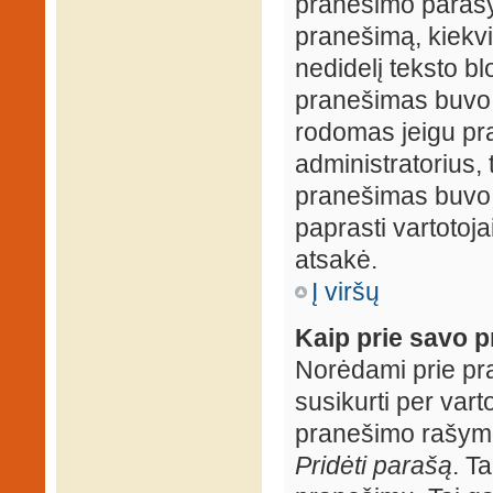
pranešimo parašy
pranešimą, kiekv
nedidelį teksto b
pranešimas buvo 
rodomas jeigu pr
administratorius, t
pranešimas buvo r
paprasti vartotojai
atsakė.
Į viršų
Kaip prie savo p
Norėdami prie pran
susikurti per vart
pranešimo rašymo
Pridėti parašą
. T