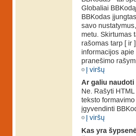
Globaliai BBKodą g
BBKodas įjungtas, p
savo nustatymus,
metu. Skirtumas 
rašomas tarp [ ir 
informacijos apie
pranešimo rašymo
Į viršų
Ar galiu naudot
Ne. Rašyti HTML k
teksto formavimo
įgyvendinti BBKo
Į viršų
Kas yra šypsen