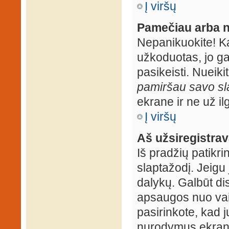
Į viršų
Pamečiau arba n
Nepanikuokite! K
užkoduotas, jo ga
pasikeisti. Nueiki
pamiršau savo sl
ekrane ir ne už ilg
Į viršų
Aš užsiregistrava
Iš pradžių patikrin
slaptažodį. Jeigu j
dalykų. Galbūt dis
apsaugos nuo vai
pasirinkote, kad j
nurodymus ekrane.