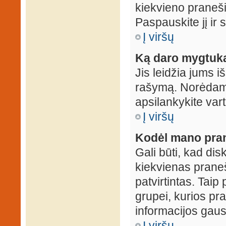
kiekvieno praneš
Paspauskite jį ir
Į viršų
Ką daro mygtuka
Jis leidžia jums i
rašymą. Norėdami
apsilankykite var
Į viršų
Kodėl mano prane
Gali būti, kad dis
kiekvienas praneš
patvirtintas. Taip
grupei, kurios pra
informacijos gausi
Į viršų