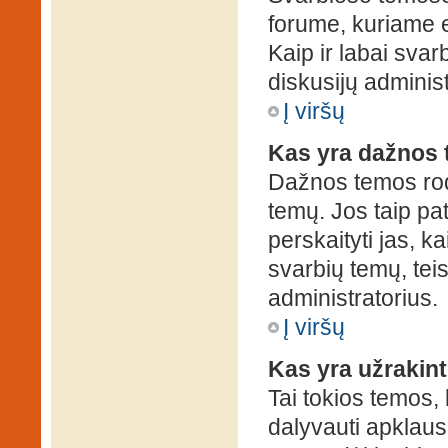
forume, kuriame 
Kaip ir labai sva
diskusijų administ
Į viršų
Kas yra dažnos
Dažnos temos rod
temų. Jos taip pa
perskaityti jas, ka
svarbių temų, tei
administratorius.
Į viršų
Kas yra užrakin
Tai tokios temos, 
dalyvauti apklauso