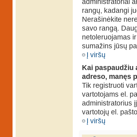
administratoriai a
rangų, kadangi ju
Nerašinėkite ner
savo rangą. Daug
netoleruojamas ir
sumažins jūsų pa
Į viršų
Kai paspaudžiu a
adreso, manęs p
Tik registruoti va
vartotojams el. paš
administratorius 
vartotojų el. paš
Į viršų