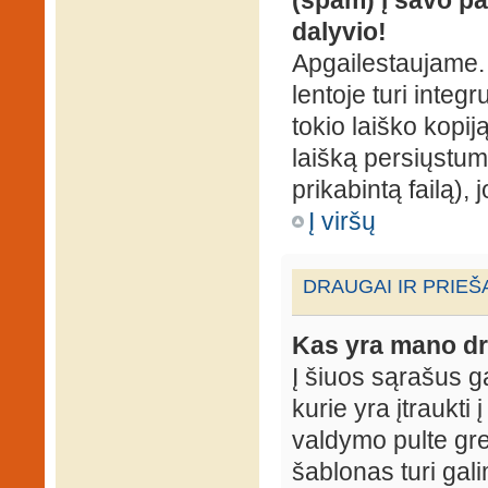
dalyvio!
Apgailestaujame. 
lentoje turi integ
tokio laiško kopij
laišką persiųstum
prikabintą failą),
Į viršų
DRAUGAI IR PRIEŠ
Kas yra mano dr
Į šiuos sąrašus gal
kurie yra įtraukti
valdymo pulte gr
šablonas turi gal