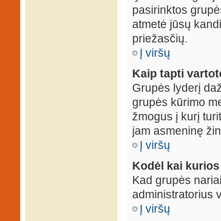
pasirinktos grupės
atmetė jūsų kandid
priežasčių.
Į viršų
Kaip tapti varto
Grupės lyderį daž
grupės kūrimo met
žmogus į kurį turi
jam asmeninę žin
Į viršų
Kodėl kai kurio
Kad grupės nariai
administratorius v
Į viršų