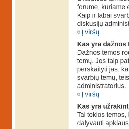
forume, kuriame 
Kaip ir labai sva
diskusijų administ
Į viršų
Kas yra dažnos
Dažnos temos rod
temų. Jos taip pa
perskaityti jas, ka
svarbių temų, tei
administratorius.
Į viršų
Kas yra užrakin
Tai tokios temos, 
dalyvauti apklauso