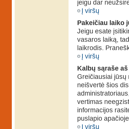
jeigu dar neužsire
Į viršų
Pakeičiau laiko j
Jeigu esate įsitiki
vasaros laiką, ta
laikrodis. Pranešk
Į viršų
Kalbų sąraše aš
Greičiausiai jūsų
neišvertė šios dis
administratoriaus,
vertimas neegzist
informacijos rasi
puslapio apačioje
Į viršų