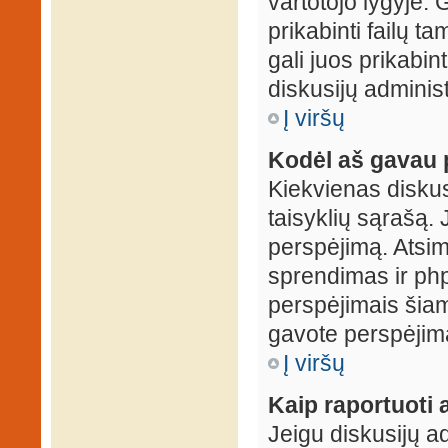
vartotojo lygyje. 
prikabinti failų t
gali juos prikabint
diskusijų administ
Į viršų
Kodėl aš gavau 
Kiekvienas diskus
taisyklių sąrašą. 
perspėjimą. Atsimi
sprendimas ir ph
perspėjimais šiam
gavote perspėjimą
Į viršų
Kaip raportuoti
Jeigu diskusijų ad