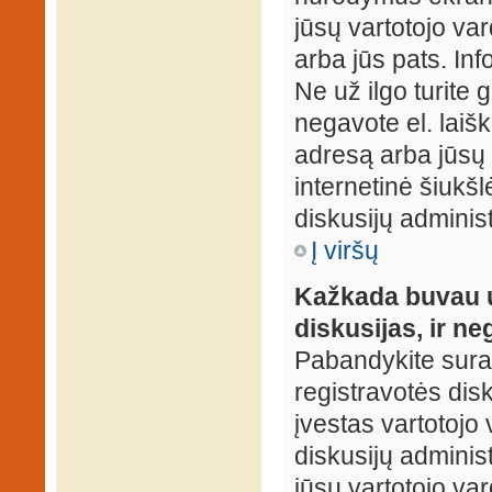
jūsų vartotojo var
arba jūs pats. Inf
Ne už ilgo turite 
negavote el. laišk
adresą arba jūsų 
internetinė šiukšl
diskusijų administ
Į viršų
Kažkada buvau už
diskusijas, ir ne
Pabandykite surast
registravotės disku
įvestas vartotojo 
diskusijų administ
jūsų vartotojo va