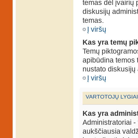
temas dėl įvairių
diskusijų administ
temas.
Į viršų
Kas yra temų p
Temų piktogramos 
apibūdina temos 
nustato diskusijų 
Į viršų
VARTOTOJŲ LYGIAI
Kas yra administ
Administratoriai 
aukščiausia valdž