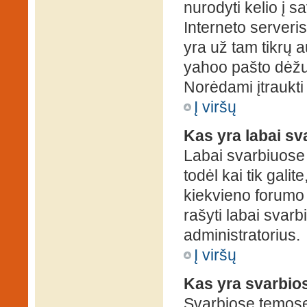
nurodyti kelio į s
Interneto serveris)
yra už tam tikrų 
yahoo pašto dėžuč
Norėdami įtraukti
Į viršų
Kas yra labai s
Labai svarbiuose
todėl kai tik galit
kiekvieno forumo v
rašyti labai svar
administratorius.
Į viršų
Kas yra svarbio
Svarbiose temose 