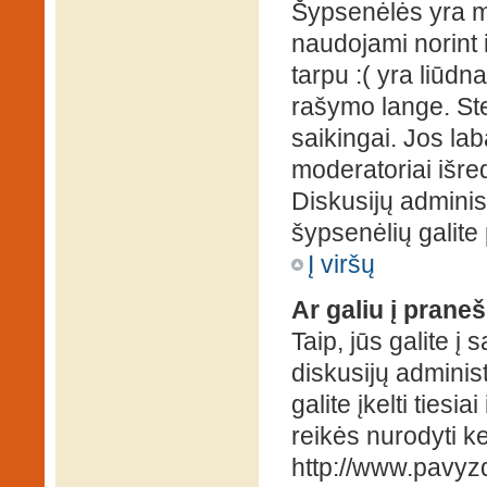
Šypsenėlės yra ma
naudojami norint i
tarpu :( yra liūd
rašymo lange. Ste
saikingai. Jos la
moderatoriai išre
Diskusijų administ
šypsenėlių galit
Į viršų
Ar galiu į praneš
Taip, jūs galite į
diskusijų administ
galite įkelti ties
reikės nurodyti kel
http://www.pavyzd