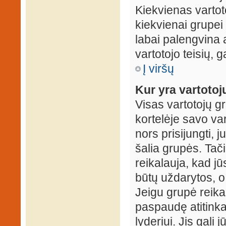
Kiekvienas vartot
kiekvienai grupei 
labai palengvina a
vartotojo teisių, g
Į viršų
Kur yra vartotojų
Visas vartotojų g
kortelėje savo var
nors prisijungti,
šalia grupės. Tač
reikalauja, kad jū
būtų uždarytos, o
Jeigu grupė reika
paspaudę atitink
lyderiui. Jis gali 