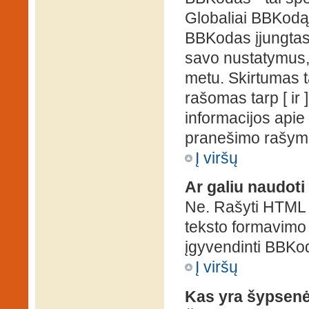
Globaliai BBKodą g
BBKodas įjungtas, p
savo nustatymus,
metu. Skirtumas 
rašomas tarp [ ir 
informacijos apie
pranešimo rašymo
Į viršų
Ar galiu naudot
Ne. Rašyti HTML k
teksto formavimo
įgyvendinti BBKo
Į viršų
Kas yra šypsen