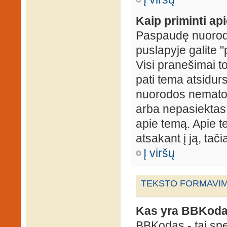
Kaip priminti ap
Paspaudę nuorodą
puslapyje galite "
Visi pranešimai t
pati tema atsidur
nuorodos nematote
arba nepasiektas 
apie temą. Apie te
atsakant į ją, tači
Į viršų
TEKSTO FORMAVIMA
Kas yra BBKod
BBKodas - tai sp