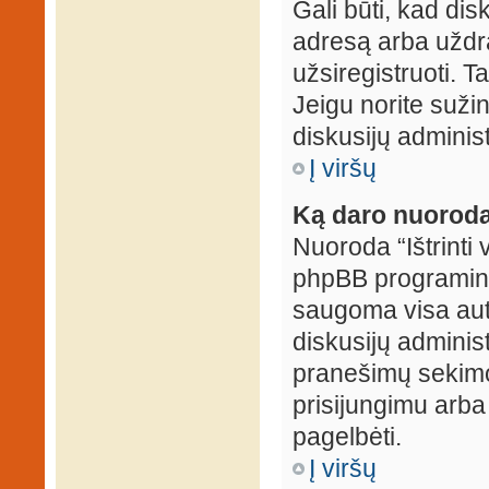
Gali būti, kad dis
adresą arba uždr
užsiregistruoti. Ta
Jeigu norite sužin
diskusijų administ
Į viršų
Ką daro nuoroda 
Nuoroda “Ištrinti 
phpBB programinė
saugoma visa auten
diskusijų administr
pranešimų sekimo 
prisijungimu arba
pagelbėti.
Į viršų