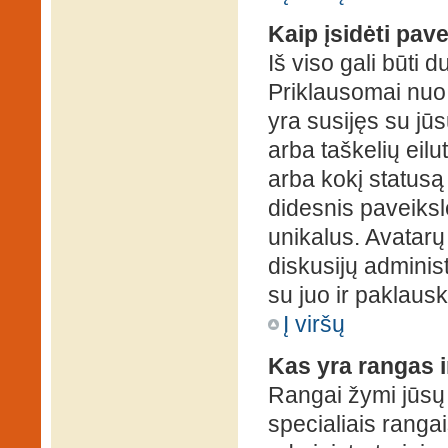
Kaip įsidėti pav
Iš viso gali būti d
Priklausomai nuo s
yra susijęs su jū
arba taškelių eilu
arba kokį statusą 
didesnis paveiksl
unikalus. Avatarų 
diskusijų administ
su juo ir paklausk
Į viršų
Kas yra rangas i
Rangai žymi jūsų 
specialiais rangai