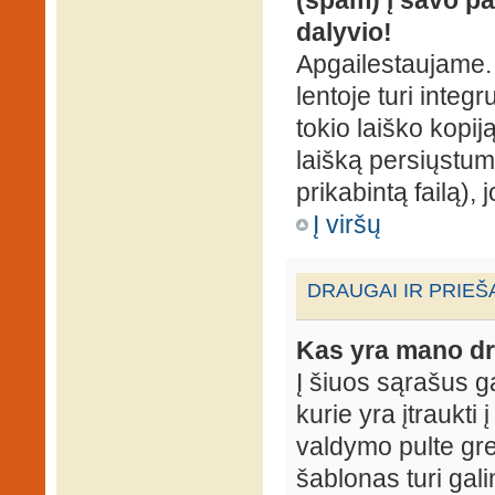
dalyvio!
Apgailestaujame. 
lentoje turi integ
tokio laiško kopij
laišką persiųstum
prikabintą failą),
Į viršų
DRAUGAI IR PRIEŠ
Kas yra mano dr
Į šiuos sąrašus gal
kurie yra įtraukti
valdymo pulte gr
šablonas turi gal