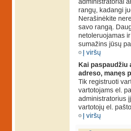
administratoriai a
rangų, kadangi ju
Nerašinėkite ner
savo rangą. Daug
netoleruojamas ir
sumažins jūsų pa
Į viršų
Kai paspaudžiu a
adreso, manęs p
Tik registruoti va
vartotojams el. paš
administratorius 
vartotojų el. paš
Į viršų