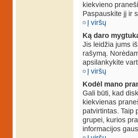
kiekvieno praneš
Paspauskite jį ir
Į viršų
Ką daro mygtuka
Jis leidžia jums i
rašymą. Norėdami
apsilankykite var
Į viršų
Kodėl mano prane
Gali būti, kad dis
kiekvienas praneš
patvirtintas. Taip
grupei, kurios pra
informacijos gausi
Į viršų