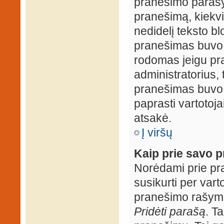
pranešimo parašy
pranešimą, kiekv
nedidelį teksto b
pranešimas buvo 
rodomas jeigu pr
administratorius, t
pranešimas buvo r
paprasti vartotojai
atsakė.
Į viršų
Kaip prie savo p
Norėdami prie pran
susikurti per vart
pranešimo rašymo
Pridėti parašą
. T