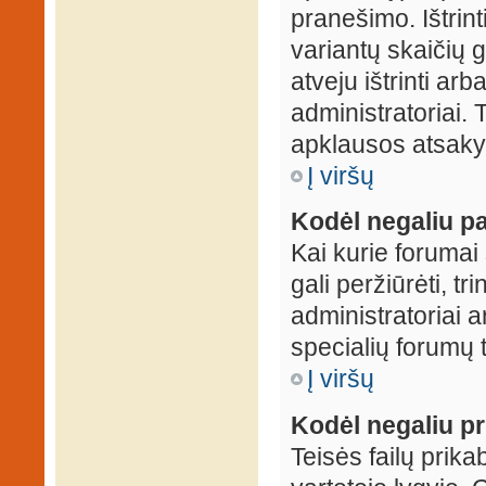
pranešimo. Ištrin
variantų skaičių 
atveju ištrinti ar
administratoriai.
apklausos atsakym
Į viršų
Kodėl negaliu pa
Kai kurie forumai 
gali peržiūrėti, tr
administratoriai a
specialių forumų t
Į viršų
Kodėl negaliu pri
Teisės failų prik