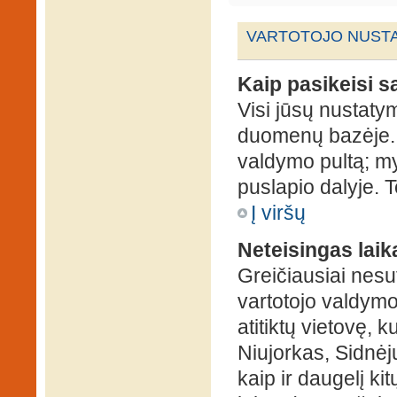
VARTOTOJO NUSTA
Kaip pasikeisi 
Visi jūsų nustaty
duomenų bazėje. N
valdymo pultą; my
puslapio dalyje. 
Į viršų
Neteisingas laik
Greičiausiai nesut
vartotojo valdymo 
atitiktų vietovę, 
Niujorkas, Sidnėjus
kaip ir daugelį kit