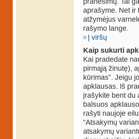
pranešimų. Tai ga
aprašyme. Net ir 
atžymėjus varnel
rašymo lange.
Į viršų
Kaip sukurti ap
Kai pradedate na
pirmąją žinutę), 
kūrimas”. Jeigu jo
apklausas. Iš pra
įrašykite bent du
balsuos apklausos
rašyti naujoje eil
“Atsakymų variantų
atsakymų variantų