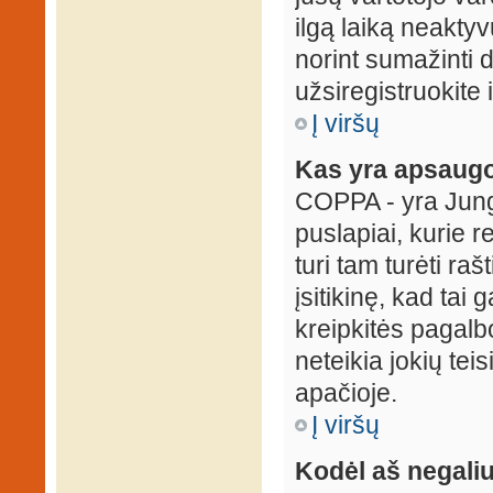
ilgą laiką neaktyv
norint sumažinti 
užsiregistruokite 
Į viršų
Kas yra apsaugo
COPPA - yra Jungti
puslapiai, kurie 
turi tam turėti ra
įsitikinę, kad tai
kreipkitės pagalb
neteikia jokių tei
apačioje.
Į viršų
Kodėl aš negaliu