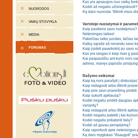
Kas yra apsaugos nuo vaikų fun
Kodėl aš negaliu užsiregistruoti?
NUORODOS
Ką daro nuoroda “Ištrinti visus di
VAIKŲ STOVYKLA
Vartotojo nustatymai ir paramet
Kaip pasikeisi savo nustatymus?
Neteisingas laikas!
MEDIA
Pakeičiau laiko juostas, tačiau lai
Kalbų sąraše aš nerandu savo ka
FORUMAS
Kaip įsidėti paveikslėlį po savo v
Kas yra rangas ir kaip man jį pasi
Kai paspaudžiu ant kurio nors var
adreso, manęs paprašo prisijungt
Rašymo veiksmai
Kaip ką nors parašyti į diskusijas
Kaip redaguoti arba ištrinti pran
Kaip prie savo pranešimų pridėti
Kaip sukurti apklausą?
Kodėl negaliu pridėti daugiau a
variantų?
Kaip redaguoti arba ištrinti apkl
Kodėl negaliu patekti į kai kuriu
Kodėl negaliu prikabinti failų?
Kodėl aš gavau perspėjimą?
Kaip raportuoti apie neteisingus
Ką daro mygtukas “Išsaugoti” p