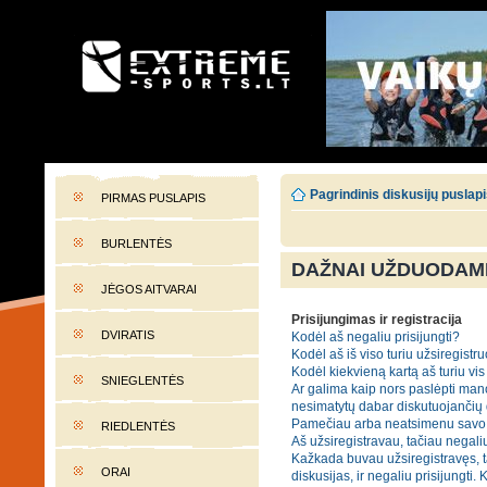
EXTREME-SPORTS.LT
Lietuvos extremalaus sporto portalas
Pagrindinis diskusijų puslap
PIRMAS PUSLAPIS
BURLENTĖS
DAŽNAI UŽDUODAMI
JĖGOS AITVARAI
Prisijungimas ir registracija
DVIRATIS
Kodėl aš negaliu prisijungti?
Kodėl aš iš viso turiu užsiregistru
Kodėl kiekvieną kartą aš turiu vis 
SNIEGLENTĖS
Ar galima kaip nors paslėpti mano
nesimatytų dabar diskutuojančių
Pamečiau arba neatsimenu savo 
RIEDLENTĖS
Aš užsiregistravau, tačiau negaliu
Kažkada buvau užsiregistravęs, t
ORAI
diskusijas, ir negaliu prisijungti. 