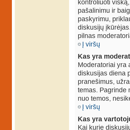
kontroliuoti viską
pašalinimu ir baig
paskyrimu, prikla
diskusijų įkūrėjas
pilnas moderator
Į viršų
Kas yra moderat
Moderatoriai yra 
diskusijas diena p
pranešimus, užrakin
temas. Pagrinde m
nuo temos, nesikei
Į viršų
Kas yra vartoto
Kai kurie diskusij