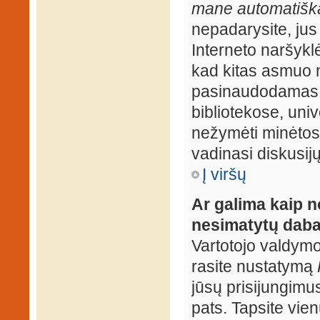
mane automatiška
nepadarysite, jus
Interneto naršyk
kad kitas asmuo n
pasinaudodamas j
bibliotekose, univ
nežymėti minėtos
vadinasi diskusij
Į viršų
Ar galima kaip n
nesimatytų daba
Vartotojo valdymo 
rasite nustatymą
jūsų prisijungimus
pats. Tapsite vien