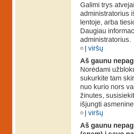
Galimi trys atveja
administratorius 
lentoje, arba ties
Daugiau informaci
administratorius.
Į viršų
Aš gaunu nepag
Norėdami užblokuo
sukurkite tam ski
nuo kurio nors va
žinutes, susisieki
išjungti asmenine
Į viršų
Aš gaunu nepage
(spam) į savo pa