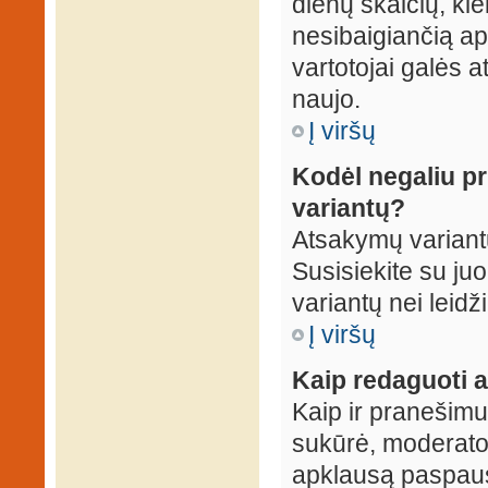
dienų skaičių, ki
nesibaigiančią apk
vartotojai galės a
naujo.
Į viršų
Kodėl negaliu p
variantų?
Atsakymų variantų
Susisiekite su ju
variantų nei leidž
Į viršų
Kaip redaguoti a
Kaip ir pranešimus
sukūrė, moderator
apklausą paspaus