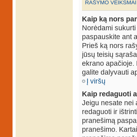
RAŠYMO VEIKSMAI
Kaip ką nors par
Norėdami sukurti
paspauskite ant 
Prieš ką nors rašy
jūsų teisių sąraš
ekrano apačioje. 
galite dalyvauti ap
Į viršų
Kaip redaguoti a
Jeigu nesate nei 
redaguoti ir ištri
pranešimą paspau
pranešimo. Kartais