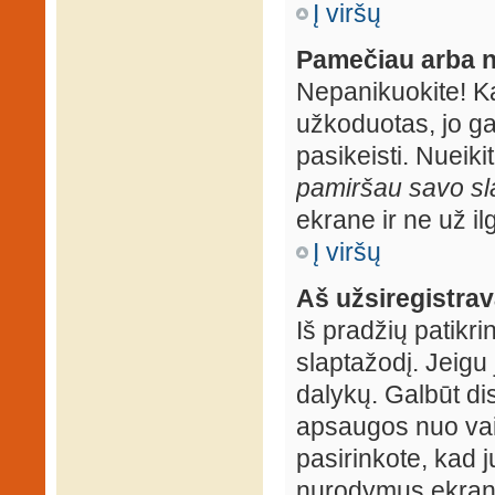
Į viršų
Pamečiau arba n
Nepanikuokite! K
užkoduotas, jo ga
pasikeisti. Nueiki
pamiršau savo sl
ekrane ir ne už ilg
Į viršų
Aš užsiregistrava
Iš pradžių patikrin
slaptažodį. Jeigu j
dalykų. Galbūt dis
apsaugos nuo vai
pasirinkote, kad j
nurodymus ekrane.