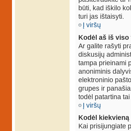
būti, kad iškilo k
turi jas ištaisyti.
Į viršų
Kodėl aš iš viso 
Ar galite rašyti 
diskusijų administ
tampa prieinami p
anoniminis dalyvis
elektroninio pašt
grupes ir panašiai
todėl patartina tai
Į viršų
Kodėl kiekvieną k
Kai prisijungiate 