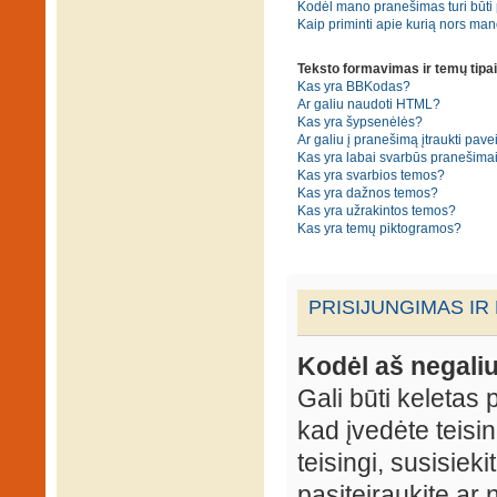
Kodėl mano pranešimas turi būti p
Kaip priminti apie kurią nors ma
Teksto formavimas ir temų tipai
Kas yra BBKodas?
Ar galiu naudoti HTML?
Kas yra šypsenėlės?
Ar galiu į pranešimą įtraukti pavei
Kas yra labai svarbūs pranešima
Kas yra svarbios temos?
Kas yra dažnos temos?
Kas yra užrakintos temos?
Kas yra temų piktogramos?
PRISIJUNGIMAS IR
Kodėl aš negaliu
Gali būti keletas p
kad įvedėte teisin
teisingi, susisieki
pasiteiraukite ar 