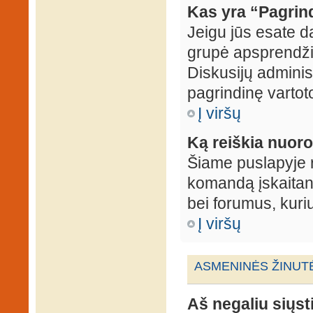
Kas yra “Pagrin
Jeigu jūs esate d
grupė apsprendžia
Diskusijų administ
pagrindinę vartot
Į viršų
Ką reiškia nuo
Šiame puslapyje r
komandą įskaitant
bei forumus, kuri
Į viršų
ASMENINĖS ŽINUT
Aš negaliu siųst