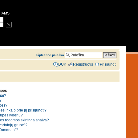
RIAMS
Išplėstinė paieška
DUK
Registruotis
Prisijungti
rupės
iai?
?
upės?
ės ir kaip prie jų prisijungti?
grupės lyderiu?
pės rodomos skirtinga spalva?
vartotojų grupė”?
“Komanda”?