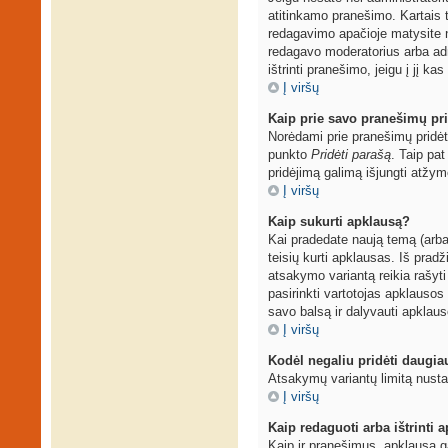
atitinkamo pranešimo. Kartais t
redagavimo apačioje matysite 
redagavo moderatorius arba admi
ištrinti pranešimo, jeigu į jį ka
Į viršų
Kaip prie savo pranešimų pri
Norėdami prie pranešimų pridėti
punkto
Pridėti parašą
. Taip pa
pridėjimą galimą išjungti atžy
Į viršų
Kaip sukurti apklausą?
Kai pradedate naują temą (arba
teisių kurti apklausas. Iš prad
atsakymo variantą reikia rašyti
pasirinkti vartotojas apklausos 
savo balsą ir dalyvauti apklaus
Į viršų
Kodėl negaliu pridėti daugi
Atsakymų variantų limitą nustat
Į viršų
Kaip redaguoti arba ištrinti 
Kaip ir pranešimus, apklausą g