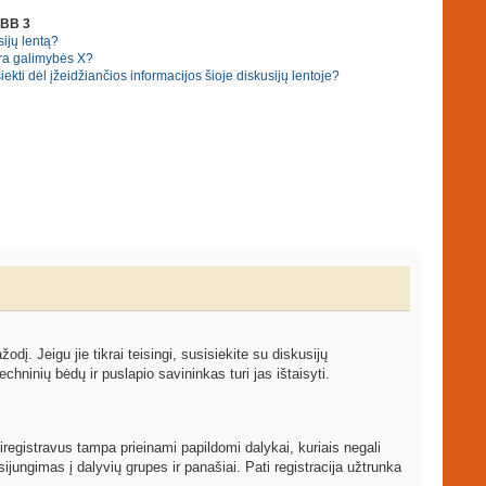
pBB 3
ijų lentą?
ra galimybės X?
ekti dėl įžeidžiančios informacijos šioje diskusijų lentoje?
žodį. Jeigu jie tikrai teisingi, susisiekite su diskusijų
echninių bėdų ir puslapio savininkas turi jas ištaisyti.
iregistravus tampa prieinami papildomi dalykai, kuriais negali
ijungimas į dalyvių grupes ir panašiai. Pati registracija užtrunka