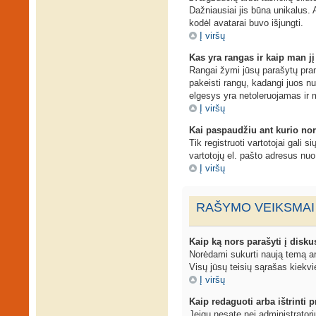
Dažniausiai jis būna unikalus. A
kodėl avatarai buvo išjungti.
Į viršų
Kas yra rangas ir kaip man jį
Rangai žymi jūsų parašytų prane
pakeisti rangų, kadangi juos n
elgesys yra netoleruojamas ir 
Į viršų
Kai paspaudžiu ant kurio nor
Tik registruoti vartotojai gali 
vartotojų el. pašto adresus nu
Į viršų
RAŠYMO VEIKSMAI
Kaip ką nors parašyti į disku
Norėdami sukurti naują temą ar
Visų jūsų teisių sąrašas kiekvi
Į viršų
Kaip redaguoti arba ištrinti
Jeigu nesate nei administrator