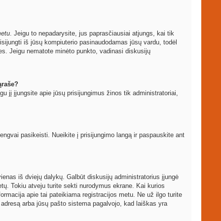
metu
. Jeigu to nepadarysite, jus paprasčiausiai atjungs, kai tik
sijungti iš jūsų kompiuterio pasinaudodamas jūsų vardu, todėl
les. Jeigu nematote minėto punkto, vadinasi diskusijų
ąraše?
igu jį įjungsite apie jūsų prisijungimus žinos tik administratoriai,
vai pasikeisti. Nueikite į prisijungimo langą ir paspauskite ant
ti vienas iš dviejų dalykų. Galbūt diskusijų administratorius įjungė
ų. Tokiu atveju turite sekti nurodymus ekrane. Kai kurios
formacija apie tai pateikiama registracijos metu. Ne už ilgo turite
to adresą arba jūsų pašto sistema pagalvojo, kad laiškas yra