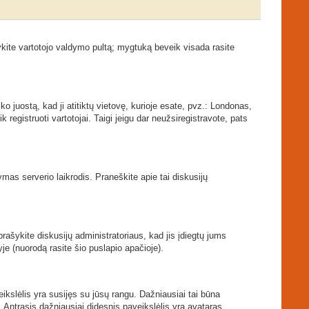
kite vartotojo valdymo pultą; mygtuką beveik visada rasite
ko juostą, kad ji atitiktų vietovę, kurioje esate, pvz.: Londonas,
ik registruoti vartotojai. Taigi jeigu dar neužsiregistravote, pats
tymas serverio laikrodis. Praneškite apie tai diskusijų
prašykite diskusijų administratoriaus, kad jis įdiegtų jums
je (nuorodą rasite šio puslapio apačioje).
veikslėlis yra susijęs su jūsų rangu. Dažniausiai tai būna
. Antrasis dažniausiai didesnis paveikslėlis yra avataras.