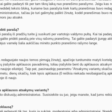
ai galite padaryti tik per tam tikrą laiką nuo pranešimo parašymo. Jeigu kas n
nedidelį teksto bloką, kuriame bus parašyta kiek kartų pranešimas buvo reda
nistratorius, tačiau jie turi galimybę palikti žinutę, kodėl pranešimas buvo red
s nors jau atsakė.
dėti parašą?
 parašą iš pradžių turite jį susikurti per vartotojo valdymo pultą. Kai tai pad
t galite pridėti parašą prie visų rašomų pranešimų. Tai galite padaryti įjungę 
mėjus varnelę šalia aukščiau minėto punkto pranešimo rašymo lange.
 redaguojate naujos temos pirmąją žinutę), apačioje turėtumėte matyti kortelę
žių įrašykite apklausos pavadinimą, toliau įrašykite bent du apklausos atsaky
 naujoje eilutėje). Taip pat, pasinaudoję parametru “Atsakymų variantų skaičius
metu, dienų skaičių, kiek tęsis apklausa (0 reiškia niekada nesibaigiančią apkla
oje iš naujo.
au apklausos atsakymų variantų?
o diskusijų administratorius. Susisiekite su juo, jeigu manote, kad jums reiki
apklausą?
ali redaguoti tik tas, kuris ją sukūrė, moderatoriai arba administratoriai. No