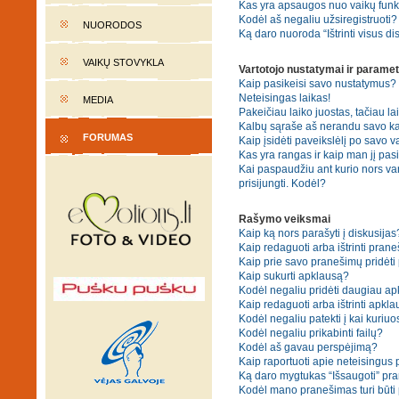
Kas yra apsaugos nuo vaikų fun
Kodėl aš negaliu užsiregistruoti?
NUORODOS
Ką daro nuoroda “Ištrinti visus di
VAIKŲ STOVYKLA
Vartotojo nustatymai ir paramet
Kaip pasikeisi savo nustatymus?
Neteisingas laikas!
MEDIA
Pakeičiau laiko juostas, tačiau lai
Kalbų sąraše aš nerandu savo ka
FORUMAS
Kaip įsidėti paveikslėlį po savo v
Kas yra rangas ir kaip man jį pasi
Kai paspaudžiu ant kurio nors va
prisijungti. Kodėl?
Rašymo veiksmai
Kaip ką nors parašyti į diskusijas
Kaip redaguoti arba ištrinti pran
Kaip prie savo pranešimų pridėti
Kaip sukurti apklausą?
Kodėl negaliu pridėti daugiau a
Kaip redaguoti arba ištrinti apkl
Kodėl negaliu patekti į kai kuriu
Kodėl negaliu prikabinti failų?
Kodėl aš gavau perspėjimą?
Kaip raportuoti apie neteisingus
Ką daro mygtukas “Išsaugoti” p
Kodėl mano pranešimas turi būti p