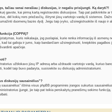
, tačiau senai nerašiau į diskusijas, ir negaliu prisijungti. Ką daryti?!
kurį gavote, kai pirmą kartą registravotės diskusijose. Taip pat patikrinkite ar t
orius, dėl kokių nors priežasčių, ištrynė jūsų vartotojo vardą iš sistemos. Dažn
umažinti duomenų bazės dydį. Jeigu taip įvyko, užsiregistruokite iš naujo ir a
funkcija (COPPA)?
statymas, kuris reikalauja, jog puslapiai, kurie renka informaciją iš asmenų ne
, kad tai galioja ir jums, kaip bandančiam užsiregistruoti, kreipkitės pagalbos 
švardinti apačioje.
uoti?
tratorius užblokavo jūsų IP adresą arba uždraudė vartotojo vardą, kuriuo bandote
oti, kodėl taip buvo padaryta, susisiekite su diskusijų administratoriumi.
sus diskusijų sausainėlius”?
jų sausainėlius” ištrina visus phpBB programinės įrangos sukurtus sausainėlius
inistratorius įjungė, jie taip pat teikia perskaitytų pranešimų sekimo funkciją.
lbėti.