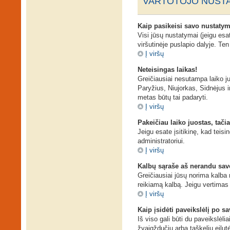
VARTOTOJO NUSTA
Kaip pasikeisi savo nustaty
Visi jūsų nustatymai (jeigu es
viršutinėje puslapio dalyje. Te
Į viršų
Neteisingas laikas!
Greičiausiai nesutampa laiko juo
Paryžius, Niujorkas, Sidnėjus ir 
metas būtų tai padaryti.
Į viršų
Pakeičiau laiko juostas, tačia
Jeigu esate įsitikinę, kad teisi
administratoriui.
Į viršų
Kalbų sąraše aš nerandu sav
Greičiausiai jūsų norima kalba n
reikiamą kalbą. Jeigu vertimas 
Į viršų
Kaip įsidėti paveikslėlį po s
Iš viso gali būti du paveikslėli
žvaigždučių arba taškelių eilut