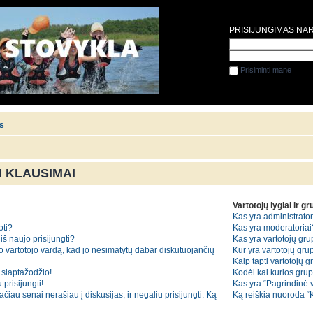
PRISIJUNGIMAS NA
Prisiminti mane
is
 KLAUSIMAI
Vartotojų lygiai ir g
Kas yra administrator
oti?
Kas yra moderatoriai
iš naujo prisijungti?
Kas yra vartotojų gr
o vartotojo vardą, kad jo nesimatytų dabar diskutuojančių
Kur yra vartotojų grup
Kaip tapti vartotojų 
slaptažodžio!
Kodėl kai kurios gru
 prisijungti!
Kas yra “Pagrindinė 
iau senai nerašiau į diskusijas, ir negaliu prisijungti. Ką
Ką reiškia nuoroda 