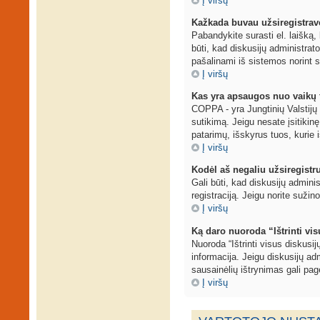
Į viršų
Kažkada buvau užsiregistravęs
Pabandykite surasti el. laišką, 
būti, kad diskusijų administrat
pašalinami iš sistemos norint s
Į viršų
Kas yra apsaugos nuo vaikų 
COPPA - yra Jungtinių Valstijų į
sutikimą. Jeigu nesate įsitikinę
patarimų, išskyrus tuos, kurie i
Į viršų
Kodėl aš negaliu užsiregistr
Gali būti, kad diskusijų adminis
registraciją. Jeigu norite sužin
Į viršų
Ką daro nuoroda “Ištrinti vi
Nuoroda “Ištrinti visus diskusi
informacija. Jeigu diskusijų adm
sausainėlių ištrynimas gali page
Į viršų