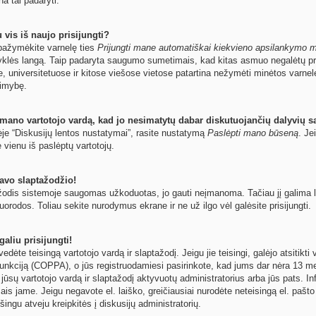
na tai padaryti.
 vis iš naujo prisijungti?
ų pažymėkite varnelę ties
Prijungti mane automatiškai kiekvieno apsilankymo 
yklės langą. Taip padaryta saugumo sumetimais, kad kitas asmuo negalėtų pri
e, universitetuose ir kitose viešose vietose patartina nežymėti minėtos varne
limybę.
 mano vartotojo vardą, kad jo nesimatytų dabar diskutuojančių dalyvių s
ėje “Diskusijų lentos nustatymai”, rasite nustatymą
Paslėpti mano būseną
. Je
e vienu iš paslėptų vartotojų.
avo slaptažodžio!
odis sistemoje saugomas užkoduotas, jo gauti neįmanoma. Tačiau jį galima leng
orodos. Toliau sekite nurodymus ekrane ir ne už ilgo vėl galėsite prisijungti.
aliu prisijungti!
 įvedėte teisingą vartotojo vardą ir slaptažodį. Jeigu jie teisingi, galėjo atsitik
unkciją (COPPA), o jūs registruodamiesi pasirinkote, kad jums dar nėra 13 met
 jūsų vartotojo vardą ir slaptažodį aktyvuotų administratorius arba jūs pats. In
ymais jame. Jeigu negavote el. laiško, greičiausiai nurodėte neteisingą el. paš
šingu atveju kreipkitės į diskusijų administratorių.