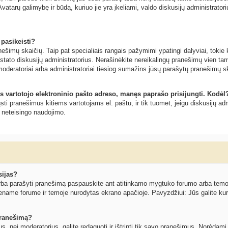
vatarų galimybę ir būdą, kuriuo jie yra įkeliami, valdo diskusijų administratoriu
 pasikeisti?
šimų skaičių. Taip pat specialiais rangais pažymimi ypatingi dalyviai, tokie ka
ustato diskusijų administratorius. Nerašinėkite nereikalingų pranešimų vien 
moderatoriai arba administratoriai tiesiog sumažins jūsų parašytų pranešimų s
s vartotojo elektroninio pašto adreso, manęs paprašo prisijungti. Kodėl
siųsti pranešimus kitiems vartotojams el. paštu, ir tik tuomet, jeigu diskusijų
o neteisingo naudojimo.
sijas?
ba parašyti pranešimą paspauskite ant atitinkamo mygtuko forumo arba temos l
ename forume ir temoje nurodytas ekrano apačioje. Pavyzdžiui: Jūs galite kurti
 pranešimą?
ius, nei moderatorius, galite redaguoti ir ištrinti tik savo pranešimus. Norėd