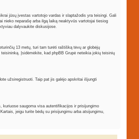
ikrai jūsų įvestas vartotojo vardas ir slaptažodis yra teisingi. Gali
ai nieko neparašę arba ilgą laiką neaktyvūs vartotojai tiesiog
ktyviau dalyvaukite diskusijose.
turinčių 13 metų, turi tam turėti raštišką tėvų ar globėjų
į teisininką. Įsidėmėkite, kad phpBB Grupė neteikia jokių teisinių
 užsiregistruoti. Taip pat jis galėjo apskritai išjungti
, kuriuose saugoma visa autentifikacijos ir prisijungimo
 Kartais, jeigu turite bėdų su prisijungimu arba atsijungimu,