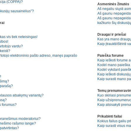
kcija (COPPA)?
Asmeninės žinutės
Aš negaliu siųsti asm
skusijų sausainėlius”?
Aš gaunu nepageida
Aš gaunu nepageidauj
rai
kažkurio šių diskusijų
Draugai ir priešai
kas vis tiek neteisingas!
Kas yra mano draugų 
lbos!
Kaip įtraukti/ištrinti
artotojo vardu?
keisti?
rtotojo elektroninio pašto adreso, manęs paprašo
Paieška forume
Kaip ieškoti forume 
Kodėl mano paieška n
Kodėl vykdant paiešką
Kaip ieškoti diskusij
?
Kaip surasti mano pa
ešimą?
 parašą?
Temų prenumeravim
pklausos atsakymų variantų?
Kuo skiriasi prenum
ausą?
Kaip užsiprenumeruo
os forumus?
Kaip atsisakyti pren
Prikabinti failai
 pranešimus moderatoriui?
Kokius failus galiu pr
ranešimo rašymo lange?
Kaip surasti visus ma
atvirtintas?