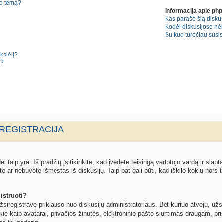
no temą?
Informacija apie ph
Kas parašė šią diskus
Kodėl diskusijose nė
Su kuo turėčiau susisi
kslėlį?
i?
 REGISTRACIJA
l taip yra. Iš pradžių įsitikinkite, kad įvedėte teisingą vartotojo vardą ir slapta
ite ar nebuvote išmestas iš diskusijų. Taip pat gali būti, kad iškilo kokių nors t
istruoti?
žsiregistravę priklauso nuo diskusijų administratoriaus. Bet kuriuo atveju, užs
kie kaip avatarai, privačios žinutės, elektroninio pašto siuntimas draugam, pris