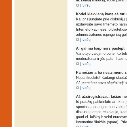
tik keletą minučių, todėl patarti
Į viršų
Kodėl kiekvieną kartą aš turiu
Kai prisijungiate prie diskusij
uždarysite savo Interneto narš
Interneto kavinėse, bibliotekos
administratorius išjungė šią ga
Į viršų
Ar galima kaip nors paslėpti
Vartotojo valdymo pulte, kortel
moderatoriai ir jūs pats. Tapsit
Į viršų
Pamečiau arba neatsimenu s
Nepanikuokite! Kadangi slaptaž
Aš pamiršau savo slaptažodį
nu
Į viršų
Aš užsiregistravau, tačiau neg
Iš pradžių patikrinkite ar tikrai
specialią apsaugos nuo vaikų f
diskusijų lentos reikalauja, kad
gauti el. laišką ir sekti nurod
internetinė šiukšlė (spam). Prie