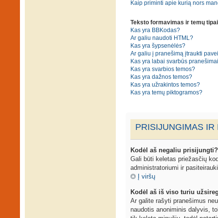
Kaip priminti apie kurią nors ma
Teksto formavimas ir temų tipai
Kas yra BBKodas?
Ar galiu naudoti HTML?
Kas yra šypsenėlės?
Ar galiu į pranešimą įtraukti pavei
Kas yra labai svarbūs pranešima
Kas yra svarbios temos?
Kas yra dažnos temos?
Kas yra užrakintos temos?
Kas yra temų piktogramos?
PRISIJUNGIMAS IR
Kodėl aš negaliu prisijungti?
Gali būti keletas priežasčių kodė
administratoriumi ir pasiteirauk
Į viršų
Kodėl aš iš viso turiu užsireg
Ar galite rašyti pranešimus neu
naudotis anoniminis dalyvis, to