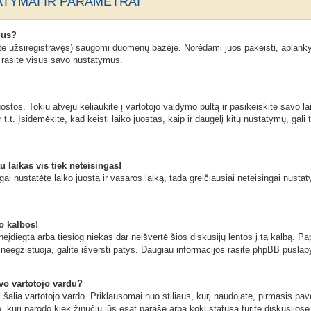
TYMAI IR PARAMETRAI
mus?
ate užsiregistravęs) saugomi duomenų bazėje. Norėdami juos pakeisti, aplanky
n rasite visus savo nustatymus.
stos. Tokiu atveju keliaukite į vartotojo valdymo pultą ir pasikeiskite savo lai
t.t. Įsidėmėkite, kad keisti laiko juostas, kaip ir daugelį kitų nustatymų, gali t
u laikas vis tiek neteisingas!
ngai nustatėte laiko juostą ir vasaros laiką, tada greičiausiai neteisingai nusta
o kalbos!
eįdiegta arba tiesiog niekas dar neišvertė šios diskusijų lentos į tą kalbą. Pa
neegzistuoja, galite išversti patys. Daugiau informacijos rasite phpBB puslapy
avo vartotojo vardu?
ai šalia vartotojo vardo. Priklausomai nuo stiliaus, kurį naudojate, pirmasis pa
ė, kuri parodo kiek žinučių jūs esat parašę arba kokį statusą turite diskusijose