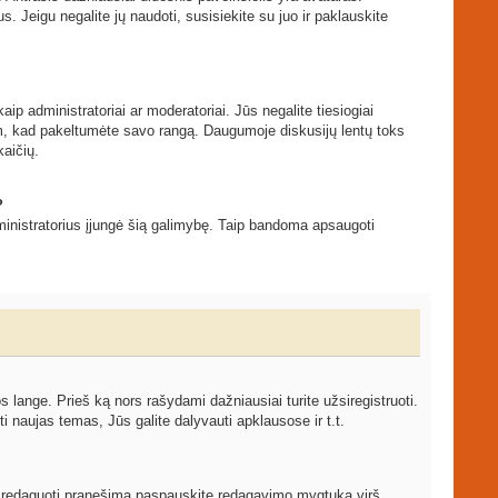
s. Jeigu negalite jų naudoti, susisiekite su juo ir paklauskite
ip administratoriai ar moderatoriai. Jūs negalite tiesiogiai
tam, kad pakeltumėte savo rangą. Daugumoje diskusijų lentų toks
kaičių.
?
 administratorius įjungė šią galimybę. Taip bandoma apsaugoti
ange. Prieš ką nors rašydami dažniausiai turite užsiregistruoti.
 naujas temas, Jūs galite dalyvauti apklausose ir t.t.
ami redaguoti pranešimą paspauskite redagavimo mygtuką virš