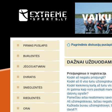
EXTREME-SPORTS.LT
Lietuvos extremalaus sporto portalas
Pagrindinis diskusijų puslap
PIRMAS PUSLAPIS
BURLENTĖS
DAŽNAI UŽDUODAMI
JĖGOS AITVARAI
Prisijungimas ir registracija
DVIRATIS
Kodėl aš negaliu prisijungti?
Kodėl aš iš viso turiu užsiregistru
Kodėl kiekvieną kartą aš turiu vis 
SNIEGLENTĖS
Ar galima kaip nors paslėpti man
dalyvių sąraše?
Pamečiau arba neatsimenu savo 
RIEDLENTĖS
Aš užsiregistravau, tačiau negaliu
Kažkada buvau užsiregistravęs, tač
ORAI
daryti?!