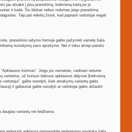
ors jau atsakė į jūsų pranešimą, kiekvieną kartą po jo
guotas ir kada. Šis blokas nebus rodomas jeigu pranešimą
aguotas. Taip pat reikėtų žinoti, kad paprasti vartotojai negali
arysite, pranešimo rašymo formoje galite pažymėti varnelę šalia
atitinkamą nustatymą savo aprašyme. Net ir tokiu atveju parašo
 “Apklausos kūrimas”. Jeigu jos nematote, vadinasi neturite
mų variantus, už kuriuos balsuos apklausos dalyviai (kiekvieną
 vartotojui”, galite nurodyti, kiek atsakymų variantų galės
usą) ir galiausiai galite nurodyti ar vartotojai galės atšaukti
a daugiau variantų nei leidžiama.
rėdami redaguoti apklausą paspauskite redagavimo mygtuką šalia