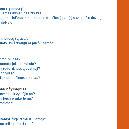
eninių žinučių!
ujamas asmenines žinutes!
amus laiškus ir internetines šiukšles (spam) į savo pašto dėžutę nuo
 dalyvio!
ir priešų sąrašai?
 vartotojus iš draugų ar priešų sąrašo?
ar forumuose?
erado jokių rezultatų?
 rodo tik tuščią puslapį!?
ų dalyvių?
ties pranešimus ir temas?
as ir žymėjimas
eravimas ir žymėjimas?
ti forumą arba temą?
umeratos?
ikabinti šioje diskusijų lentoje?
no prikabintus failus?