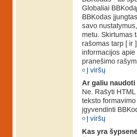
Globaliai BBKodą g
BBKodas įjungtas, p
savo nustatymus,
metu. Skirtumas 
rašomas tarp [ ir 
informacijos apie
pranešimo rašymo
Į viršų
Ar galiu naudot
Ne. Rašyti HTML k
teksto formavimo
įgyvendinti BBKo
Į viršų
Kas yra šypsen