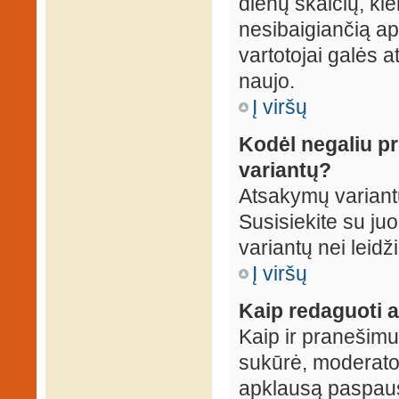
dienų skaičių, ki
nesibaigiančią apk
vartotojai galės a
naujo.
Į viršų
Kodėl negaliu p
variantų?
Atsakymų variantų
Susisiekite su ju
variantų nei leidž
Į viršų
Kaip redaguoti a
Kaip ir pranešimus
sukūrė, moderator
apklausą paspaus