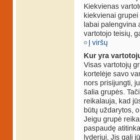
Kiekvienas vartot
kiekvienai grupei 
labai palengvina a
vartotojo teisių, g
Į viršų
Kur yra vartotojų
Visas vartotojų g
kortelėje savo var
nors prisijungti,
šalia grupės. Tač
reikalauja, kad jū
būtų uždarytos, o
Jeigu grupė reika
paspaudę atitink
lyderiui. Jis gali 