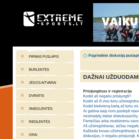
EXTREME-SPORTS.LT
Lietuvos extremalaus sporto portalas
Pagrindinis diskusijų puslap
PIRMAS PUSLAPIS
BURLENTĖS
DAŽNAI UŽDUODAMI
JĖGOS AITVARAI
Prisijungimas ir registracija
DVIRATIS
Kodėl aš negaliu prisijungti?
Kodėl aš iš viso turiu užsiregistru
Kodėl kiekvieną kartą aš turiu vis 
SNIEGLENTĖS
Ar galima kaip nors paslėpti mano
nesimatytų dabar diskutuojančių
Pamečiau arba neatsimenu savo 
RIEDLENTĖS
Aš užsiregistravau, tačiau negaliu
Kažkada buvau užsiregistravęs, t
ORAI
diskusijas, ir negaliu prisijungti. 