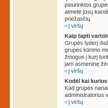
pasirinktos grupės
atmetė jūsų kandid
priežasčių.
Į viršų
Kaip tapti varto
Grupės lyderį daž
grupės kūrimo met
žmogus į kurį turi
jam asmeninę žin
Į viršų
Kodėl kai kurio
Kad grupės nariai
administratorius v
Į viršų