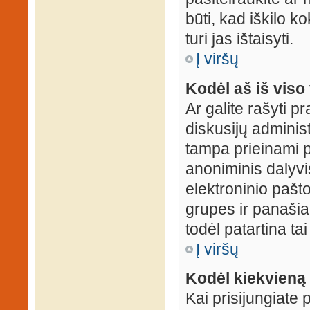
būti, kad iškilo k
turi jas ištaisyti.
Į viršų
Kodėl aš iš viso 
Ar galite rašyti 
diskusijų administ
tampa prieinami p
anoniminis dalyvis
elektroninio pašt
grupes ir panašiai
todėl patartina tai
Į viršų
Kodėl kiekvieną k
Kai prisijungiate 