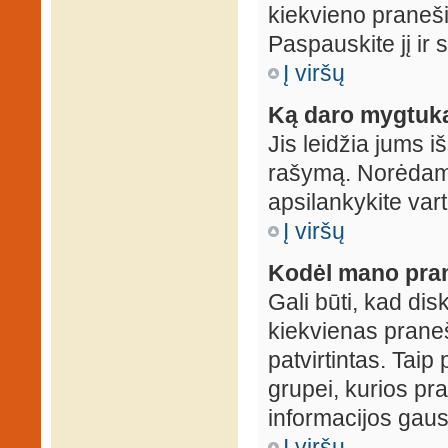
kiekvieno praneš
Paspauskite jį ir
Į viršų
Ką daro mygtuka
Jis leidžia jums i
rašymą. Norėdami
apsilankykite var
Į viršų
Kodėl mano prane
Gali būti, kad dis
kiekvienas praneš
patvirtintas. Taip
grupei, kurios pra
informacijos gausi
Į viršų