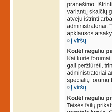
pranešimo. Ištrin
variantų skaičių 
atveju ištrinti ar
administratoriai.
apklausos atsakym
Į viršų
Kodėl negaliu pa
Kai kurie forumai 
gali peržiūrėti, tr
administratoriai a
specialių forumų t
Į viršų
Kodėl negaliu pri
Teisės failų prik