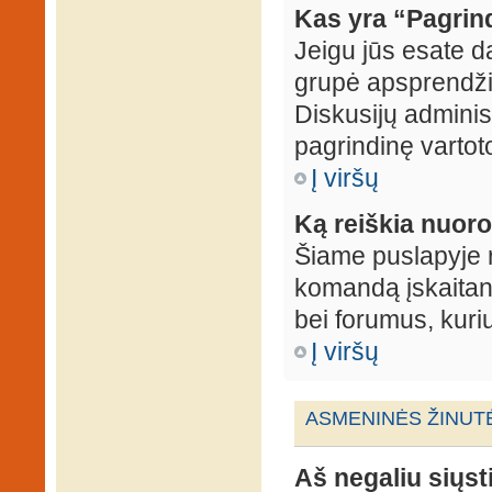
Kas yra “Pagrin
Jeigu jūs esate d
grupė apsprendžia
Diskusijų administ
pagrindinę vartot
Į viršų
Ką reiškia nuo
Šiame puslapyje r
komandą įskaitant
bei forumus, kuri
Į viršų
ASMENINĖS ŽINUT
Aš negaliu siųst