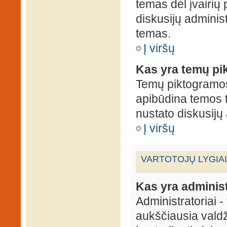
temas dėl įvairių
diskusijų administ
temas.
Į viršų
Kas yra temų p
Temų piktogramos 
apibūdina temos 
nustato diskusijų 
Į viršų
VARTOTOJŲ LYGIAI
Kas yra administ
Administratoriai 
aukščiausia valdž