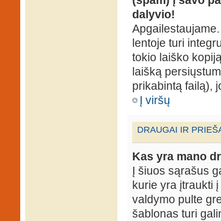
dalyvio!
Apgailestaujame. 
lentoje turi integ
tokio laiško kopij
laišką persiųstum
prikabintą failą),
Į viršų
DRAUGAI IR PRIEŠ
Kas yra mano dr
Į šiuos sąrašus gal
kurie yra įtraukti
valdymo pulte gr
šablonas turi gal