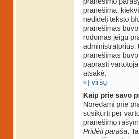
pranešimo parašy
pranešimą, kiekv
nedidelį teksto b
pranešimas buvo 
rodomas jeigu pr
administratorius, t
pranešimas buvo r
paprasti vartotojai
atsakė.
Į viršų
Kaip prie savo p
Norėdami prie pran
susikurti per vart
pranešimo rašymo
Pridėti parašą
. T