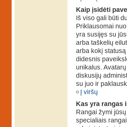
Kaip įsidėti pav
Iš viso gali būti d
Priklausomai nuo s
yra susijęs su jū
arba taškelių eilu
arba kokį statusą 
didesnis paveiksl
unikalus. Avatarų 
diskusijų administ
su juo ir paklausk
Į viršų
Kas yra rangas i
Rangai žymi jūsų 
specialiais rangai