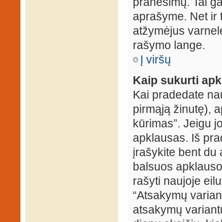
pranešimų. Tai ga
aprašyme. Net ir 
atžymėjus varnel
rašymo lange.
Į viršų
Kaip sukurti ap
Kai pradedate na
pirmąją žinutę), 
kūrimas”. Jeigu jo
apklausas. Iš pra
įrašykite bent du
balsuos apklausos
rašyti naujoje eil
“Atsakymų variantų
atsakymų variantų