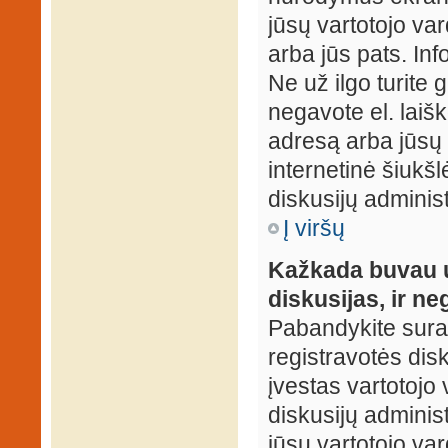
jūsų vartotojo var
arba jūs pats. Inf
Ne už ilgo turite 
negavote el. laišk
adresą arba jūsų 
internetinė šiukšl
diskusijų administ
Į viršų
Kažkada buvau už
diskusijas, ir ne
Pabandykite surast
registravotės disku
įvestas vartotojo 
diskusijų administ
jūsų vartotojo va