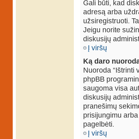
Gali būti, kad dis
adresą arba uždr
užsiregistruoti. Ta
Jeigu norite sužin
diskusijų administ
Į viršų
Ką daro nuoroda 
Nuoroda “Ištrinti 
phpBB programinė
saugoma visa auten
diskusijų administr
pranešimų sekimo 
prisijungimu arba
pagelbėti.
Į viršų