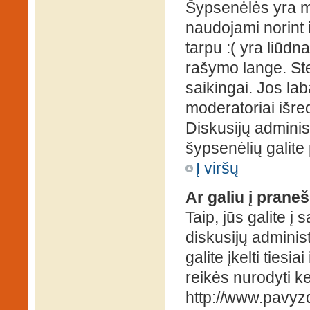
Šypsenėlės yra ma
naudojami norint i
tarpu :( yra liūd
rašymo lange. Ste
saikingai. Jos la
moderatoriai išre
Diskusijų administ
šypsenėlių galit
Į viršų
Ar galiu į praneš
Taip, jūs galite į
diskusijų administ
galite įkelti ties
reikės nurodyti kel
http://www.pavyzd