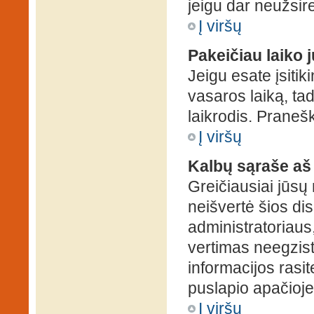
jeigu dar neužsire
Į viršų
Pakeičiau laiko j
Jeigu esate įsitiki
vasaros laiką, ta
laikrodis. Pranešk
Į viršų
Kalbų sąraše aš
Greičiausiai jūsų
neišvertė šios dis
administratoriaus,
vertimas neegzist
informacijos rasi
puslapio apačioje
Į viršų