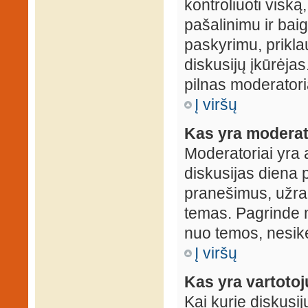
kontroliuoti viską
pašalinimu ir baig
paskyrimu, prikla
diskusijų įkūrėjas
pilnas moderator
Į viršų
Kas yra moderat
Moderatoriai yra 
diskusijas diena p
pranešimus, užrakin
temas. Pagrinde m
nuo temos, nesikei
Į viršų
Kas yra vartoto
Kai kurie diskusij