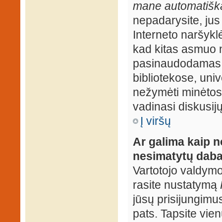
mane automatiška
nepadarysite, jus
Interneto naršyk
kad kitas asmuo n
pasinaudodamas j
bibliotekose, univ
nežymėti minėtos
vadinasi diskusij
Į viršų
Ar galima kaip n
nesimatytų daba
Vartotojo valdymo 
rasite nustatymą
jūsų prisijungimus
pats. Tapsite vien