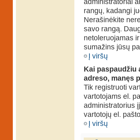
administratoriai a
rangų, kadangi ju
Nerašinėkite ner
savo rangą. Daug
netoleruojamas ir
sumažins jūsų pa
Į viršų
Kai paspaudžiu a
adreso, manęs p
Tik registruoti va
vartotojams el. paš
administratorius 
vartotojų el. paš
Į viršų