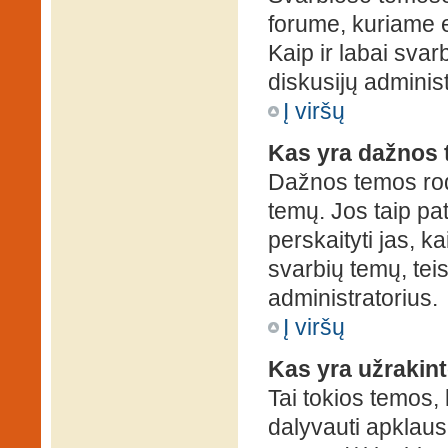
forume, kuriame 
Kaip ir labai sva
diskusijų administ
Į viršų
Kas yra dažnos
Dažnos temos rod
temų. Jos taip pa
perskaityti jas, ka
svarbių temų, tei
administratorius.
Į viršų
Kas yra užrakin
Tai tokios temos, 
dalyvauti apklauso