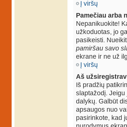
Į viršų
Pamečiau arba n
Nepanikuokite! K
užkoduotas, jo ga
pasikeisti. Nueiki
pamiršau savo sl
ekrane ir ne už ilg
Į viršų
Aš užsiregistrava
Iš pradžių patikrin
slaptažodį. Jeigu j
dalykų. Galbūt dis
apsaugos nuo vai
pasirinkote, kad j
nurodymus ekrane.