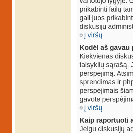
vartotojo lygyje. 
prikabinti failų t
gali juos prikabint
diskusijų administ
Į viršų
Kodėl aš gavau 
Kiekvienas diskus
taisyklių sąrašą. 
perspėjimą. Atsimi
sprendimas ir ph
perspėjimais šiam
gavote perspėjimą
Į viršų
Kaip raportuoti
Jeigu diskusijų ad