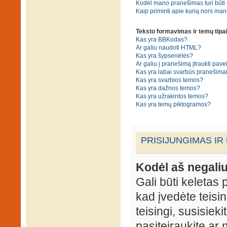
Kodėl mano pranešimas turi būti p
Kaip priminti apie kurią nors ma
Teksto formavimas ir temų tipai
Kas yra BBKodas?
Ar galiu naudoti HTML?
Kas yra šypsenėlės?
Ar galiu į pranešimą įtraukti pavei
Kas yra labai svarbūs pranešima
Kas yra svarbios temos?
Kas yra dažnos temos?
Kas yra užrakintos temos?
Kas yra temų piktogramos?
PRISIJUNGIMAS IR
Kodėl aš negaliu
Gali būti keletas p
kad įvedėte teisin
teisingi, susisieki
pasiteiraukite ar 