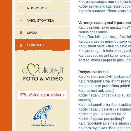
Kas yra apsaugos nuo vaikų fun
Kodėl aš negaliu užsiregistruoti?
NUORODOS
Ką daro nuoroda “Ištrinti visus di
VAIKŲ STOVYKLA
Vartotojo nustatymai ir paramet
Kaip pasikeisi savo nustatymus?
Neteisingas laikas!
MEDIA
Pakeičiau laiko juostas, tačiau lai
Kalbų sąraše aš nerandu savo ka
FORUMAS
Kaip įsidėti paveikslėlį po savo v
Kas yra rangas ir kaip man jį pasi
Kai paspaudžiu ant kurio nors var
adreso, manęs paprašo prisijungt
Rašymo veiksmai
Kaip ką nors parašyti į diskusijas
Kaip redaguoti arba ištrinti pran
Kaip prie savo pranešimų pridėti
Kaip sukurti apklausą?
Kodėl negaliu pridėti daugiau a
variantų?
Kaip redaguoti arba ištrinti apkl
Kodėl negaliu patekti į kai kuriu
Kodėl negaliu prikabinti failų?
Kodėl aš gavau perspėjimą?
Kaip raportuoti apie neteisingus
Ką daro mygtukas “Išsaugoti” p