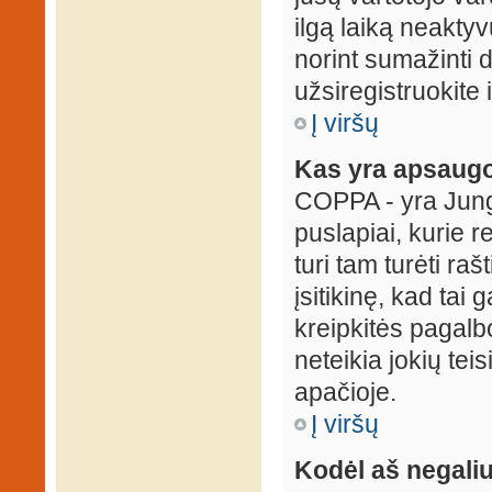
ilgą laiką neaktyv
norint sumažinti 
užsiregistruokite 
Į viršų
Kas yra apsaugo
COPPA - yra Jungti
puslapiai, kurie 
turi tam turėti ra
įsitikinę, kad tai
kreipkitės pagalb
neteikia jokių tei
apačioje.
Į viršų
Kodėl aš negaliu