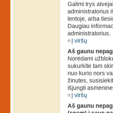
Galimi trys atveja
administratorius 
lentoje, arba ties
Daugiau informaci
administratorius.
Į viršų
Aš gaunu nepag
Norėdami užblokuo
sukurkite tam ski
nuo kurio nors va
žinutes, susisieki
išjungti asmenine
Į viršų
Aš gaunu nepage
(spam) į savo pa