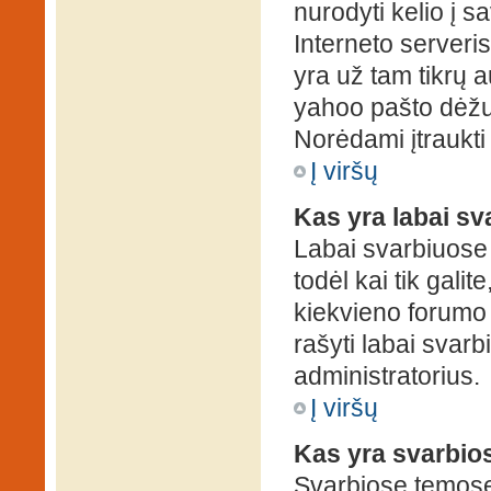
nurodyti kelio į s
Interneto serveris)
yra už tam tikrų 
yahoo pašto dėžuč
Norėdami įtraukti
Į viršų
Kas yra labai s
Labai svarbiuose
todėl kai tik galit
kiekvieno forumo v
rašyti labai svar
administratorius.
Į viršų
Kas yra svarbio
Svarbiose temose 