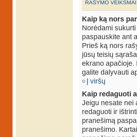
RAŠYMO VEIKSMAI
Kaip ką nors par
Norėdami sukurti
paspauskite ant 
Prieš ką nors rašy
jūsų teisių sąraš
ekrano apačioje. 
galite dalyvauti ap
Į viršų
Kaip redaguoti a
Jeigu nesate nei 
redaguoti ir ištri
pranešimą paspau
pranešimo. Kartais