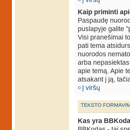
Kaip priminti ap
Paspaudę nuorodą
puslapyje galite "
Visi pranešimai t
pati tema atsidur
nuorodos nematote
arba nepasiektas 
apie temą. Apie te
atsakant į ją, tači
Į viršų
TEKSTO FORMAVIMA
Kas yra BBKod
BBKodas - tai sp