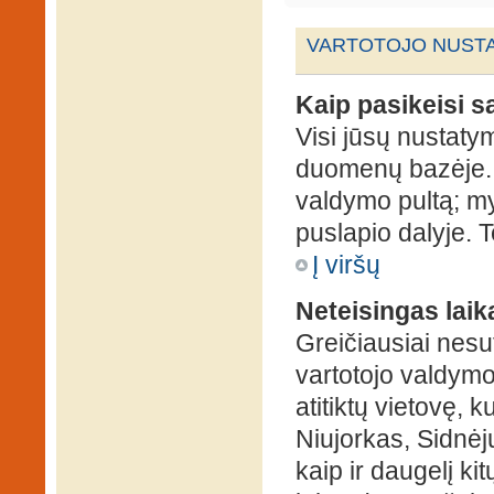
VARTOTOJO NUSTA
Kaip pasikeisi 
Visi jūsų nustaty
duomenų bazėje. N
valdymo pultą; my
puslapio dalyje. 
Į viršų
Neteisingas laik
Greičiausiai nesut
vartotojo valdymo 
atitiktų vietovę, 
Niujorkas, Sidnėjus
kaip ir daugelį kit