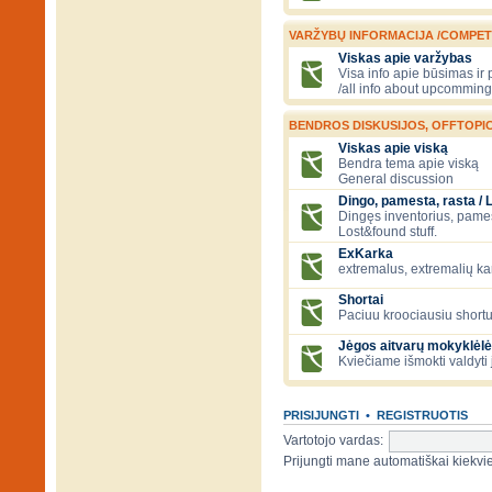
VARŽYBŲ INFORMACIJA /COMPET
Viskas apie varžybas
Visa info apie būsimas ir
/all info about upcomming
BENDROS DISKUSIJOS, OFFTOPIC
Viskas apie viską
Bendra tema apie viską
General discussion
Dingo, pamesta, rasta / 
Dingęs inventorius, pamesti
Lost&found stuff.
ExKarka
extremalus, extremalių k
Shortai
Paciuu kroociausiu shortu 
Jėgos aitvarų mokyklėlė
Kviečiame išmokti valdyti 
PRISIJUNGTI
•
REGISTRUOTIS
Vartotojo vardas:
Prijungti mane automatiškai kiek