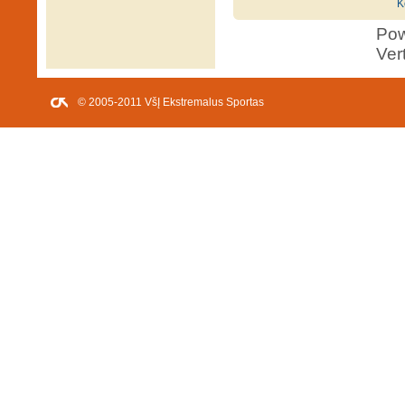
K
Po
Ver
© 2005-2011 VšĮ Ekstremalus Sportas