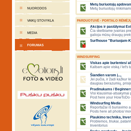
Metų buriuotojų apdovan
NUORODOS
Metų buriuotojų rinkimams
VAIKŲ STOVYKLA
PARDUOTUVĖ - PORTALO RĖMĖJ
Akcijos ir pasiūlymai E
Čia skelbiame įvairias pre
MEDIA
galioja mūsų draugų prek
Surfhouse "Buriuojam-K
FORUMAS
WINDSURFING
Viskas apie burlentes/ al
Kalbam apie viską / let's 
Šiandien varom į...,
Jei pučia, ir žadi kažkur lė
daugiau berazumių, prisi
Pradinukams / Beginners
Visi klausimai-atsakymai
Post here your HowToDo 
Windsurfing Media
Reportažai iš buriavimo ar
Posts here all photos/ mov
Plaukimo technika, Inven
Problemos, triukai, patari
Inventorius