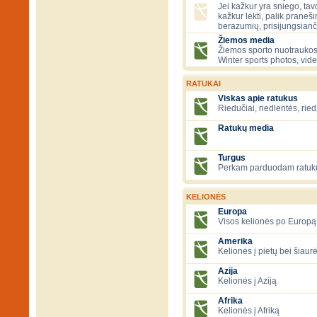
Jei kažkur yra sniego, tavo
kažkur lėkti, palik praneš
berazumių, prisijungsianč
Žiemos media
Žiemos sporto nuotraukos
Winter sports photos, vid
RATUKAI
Viskas apie ratukus
Riedučiai, riedlentės, ried
Ratukų media
Turgus
Perkam parduodam ratuk
KELIONĖS
Europa
Visos kelionės po Europą
Amerika
Kelionės į pietų bei šiau
Azija
Kelionės į Aziją
Afrika
Kelionės į Afriką