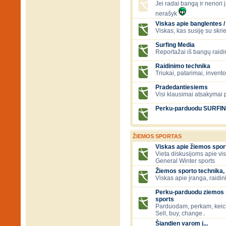
Jei radai bangą ir nenori ją
nerašyk
Viskas apie banglentes / 
Viskas, kas susiję su skr
Surfing Media
Reportažai iš bangų raidi
Raidinimo technika
Triukai, patarimai, invent
Pradedantiesiems
Visi klausimai atsakymai
Perku-parduodu SURFI
ŽIEMOS SPORTAS
Viskas apie žiemos spor
Vieta diskusijoms apie vi
General Winter sports
Žiemos sporto technika, 
Viskas apie įranga, raidini
Perku-parduodu ziemos s
sports
Parduodam, perkam, keic
Sell, buy, change..
Šiandien varom į...