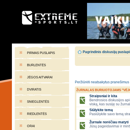
EXTREME-SPORTS.LT
Lietuvos extremalaus sporto portalas
Pagrindinis diskusijų puslap
PIRMAS PUSLAPIS
BURLENTĖS
JĖGOS AITVARAI
Peržiūrėti neatsakytus pranešimus
DVIRATIS
ŽURNALAS BURIUOTOJAMS "VĖJ
Straipsniai ir kita
Bendrosios diskusijos apie
SNIEGLENTĖS
viską, kas susiję su žurna
Siūlykite temą
RIEDLENTĖS
Pasiūlykite savo temą stra
Žurnale norėčiau matyti
ORAI
Jūsų pageidavimai ir mint