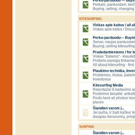
Perku-parduodu --- buying
Perkam, parduodam, kei
Buying, selling, changing 
KITESURFING
Viskas apie kaitus / all a
Viskas apie kaitus / Discu
Perku-parduodu--- Buyin
Senas, naujas parduodam
Buying, selling kitesurfing 
Pradedantiesiems / for 
Viskas "žaliems" - klauski
Profams pareiga tinkamai
All about kitesurfing - first
Plaukimo technika, Inven
Problemos, triukai, patari
Inventorius
Kitesurfing Media
Reportažai iš kaitavimo ar
Postinimo taisyklė: antraš
Posts here all photos/ mov
places
Šiandien varom į...
Jei pučia, ir žadi kažkur lė
daugiau berazumių, prisi
SURFING
Šiandien varom į...