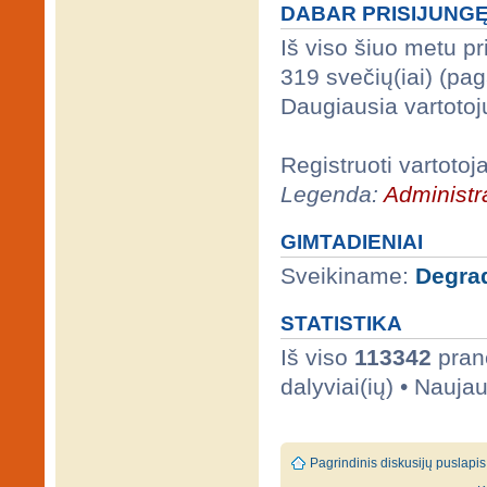
DABAR PRISIJUNG
Iš viso šiuo metu p
319 svečių(iai) (pa
Daugiausia vartotoj
Registruoti vartotoj
Legenda:
Administra
GIMTADIENIAI
Sveikiname:
Degra
STATISTIKA
Iš viso
113342
prane
dalyviai(ių) • Nauja
Pagrindinis diskusijų puslapis