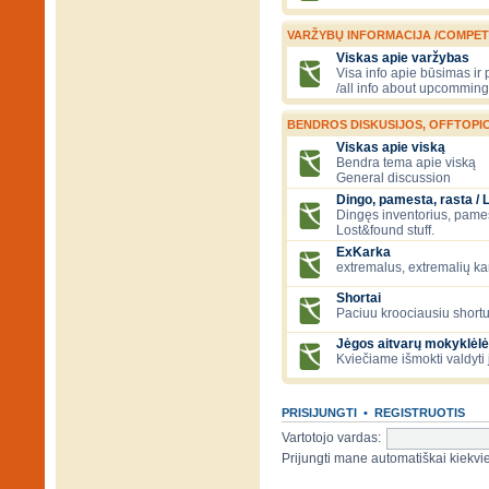
VARŽYBŲ INFORMACIJA /COMPET
Viskas apie varžybas
Visa info apie būsimas ir
/all info about upcomming
BENDROS DISKUSIJOS, OFFTOPIC
Viskas apie viską
Bendra tema apie viską
General discussion
Dingo, pamesta, rasta / 
Dingęs inventorius, pamesti
Lost&found stuff.
ExKarka
extremalus, extremalių k
Shortai
Paciuu kroociausiu shortu 
Jėgos aitvarų mokyklėlė
Kviečiame išmokti valdyti 
PRISIJUNGTI
•
REGISTRUOTIS
Vartotojo vardas:
Prijungti mane automatiškai kiek