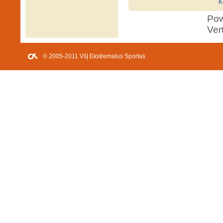
K
Po
Ver
© 2005-2011 VšĮ Ekstremalus Sportas