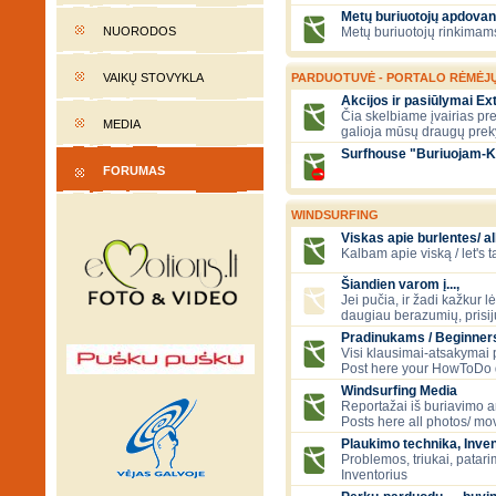
Metų buriuotojų apdovan
NUORODOS
Metų buriuotojų rinkimams
VAIKŲ STOVYKLA
PARDUOTUVĖ - PORTALO RĖMĖJ
Akcijos ir pasiūlymai E
Čia skelbiame įvairias pre
MEDIA
galioja mūsų draugų prek
Surfhouse "Buriuojam-K
FORUMAS
WINDSURFING
Viskas apie burlentes/ al
Kalbam apie viską / let's 
Šiandien varom į...,
Jei pučia, ir žadi kažkur lė
daugiau berazumių, prisi
Pradinukams / Beginners
Visi klausimai-atsakymai
Post here your HowToDo 
Windsurfing Media
Reportažai iš buriavimo ar
Posts here all photos/ mov
Plaukimo technika, Inven
Problemos, triukai, patari
Inventorius