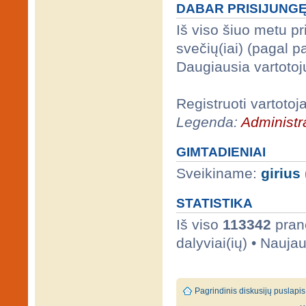
DABAR PRISIJUNG
Iš viso šiuo metu p
svečių(iai) (pagal 
Daugiausia vartotoj
Registruoti vartotoj
Legenda:
Administra
GIMTADIENIAI
Sveikiname:
girius
STATISTIKA
Iš viso
113342
prane
dalyviai(ių) • Nauja
Pagrindinis diskusijų puslapis