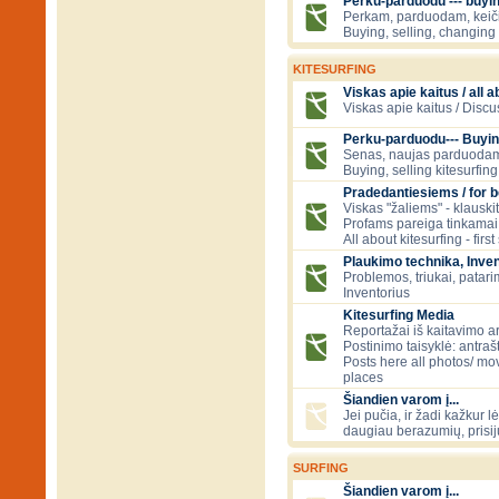
Perku-parduodu --- buying
Perkam, parduodam, kei
Buying, selling, changing 
KITESURFING
Viskas apie kaitus / all a
Viskas apie kaitus / Discu
Perku-parduodu--- Buyin
Senas, naujas parduodam
Buying, selling kitesurfing 
Pradedantiesiems / for 
Viskas "žaliems" - klauski
Profams pareiga tinkamai
All about kitesurfing - first
Plaukimo technika, Inven
Problemos, triukai, patari
Inventorius
Kitesurfing Media
Reportažai iš kaitavimo ar
Postinimo taisyklė: antraš
Posts here all photos/ mov
places
Šiandien varom į...
Jei pučia, ir žadi kažkur lė
daugiau berazumių, prisi
SURFING
Šiandien varom į...