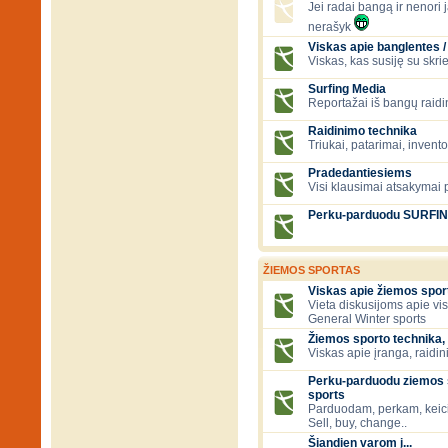
Jei radai bangą ir nenori ją
nerašyk
Viskas apie banglentes / 
Viskas, kas susiję su skr
Surfing Media
Reportažai iš bangų raidi
Raidinimo technika
Triukai, patarimai, invent
Pradedantiesiems
Visi klausimai atsakymai
Perku-parduodu SURFI
ŽIEMOS SPORTAS
Viskas apie žiemos spor
Vieta diskusijoms apie vi
General Winter sports
Žiemos sporto technika, 
Viskas apie įranga, raidini
Perku-parduodu ziemos s
sports
Parduodam, perkam, keic
Sell, buy, change..
Šiandien varom į...