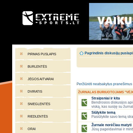
EXTREME-SPORTS.LT
Lietuvos extremalaus sporto portalas
Pagrindinis diskusijų puslap
PIRMAS PUSLAPIS
BURLENTĖS
JĖGOS AITVARAI
Peržiūrėti neatsakytus pranešimus
DVIRATIS
ŽURNALAS BURIUOTOJAMS "VĖJ
Straipsniai ir kita
Bendrosios diskusijos apie
SNIEGLENTĖS
viską, kas susiję su žurna
Siūlykite temą
RIEDLENTĖS
Pasiūlykite savo temą stra
Žurnale norėčiau matyti
ORAI
Jūsų pageidavimai ir mint