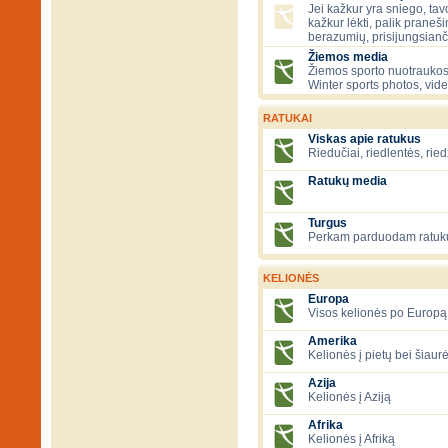
Jei kažkur yra sniego, tavo
kažkur lėkti, palik praneš
berazumių, prisijungsianč
Žiemos media
Žiemos sporto nuotraukos
Winter sports photos, vid
RATUKAI
Viskas apie ratukus
Riedučiai, riedlentės, ried
Ratukų media
Turgus
Perkam parduodam ratuk
KELIONĖS
Europa
Visos kelionės po Europą
Amerika
Kelionės į pietų bei šiau
Azija
Kelionės į Aziją
Afrika
Kelionės į Afriką