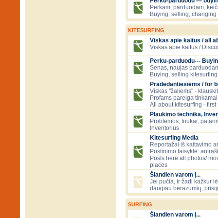
Perku-parduodu --- buying
Perkam, parduodam, kei
Buying, selling, changing 
KITESURFING
Viskas apie kaitus / all a
Viskas apie kaitus / Discu
Perku-parduodu--- Buyin
Senas, naujas parduodam
Buying, selling kitesurfing 
Pradedantiesiems / for 
Viskas "žaliems" - klauski
Profams pareiga tinkamai
All about kitesurfing - first
Plaukimo technika, Inven
Problemos, triukai, patari
Inventorius
Kitesurfing Media
Reportažai iš kaitavimo ar
Postinimo taisyklė: antraš
Posts here all photos/ mov
places
Šiandien varom į...
Jei pučia, ir žadi kažkur lė
daugiau berazumių, prisi
SURFING
Šiandien varom į...