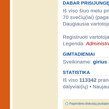
DABAR PRISIJUNG
Iš viso šiuo metu p
70 svečių(iai) (pag
Daugiausia vartotoj
Registruoti vartotoj
Legenda:
Administra
GIMTADIENIAI
Sveikiname:
girius
STATISTIKA
Iš viso
113342
prane
dalyviai(ių) • Nauja
Pagrindinis diskusijų puslapis