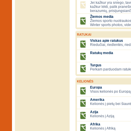
Jei kažkur yra sniego, tavo
kažkur lėkti, palik praneš
berazumių, prisijungsianč
Žiemos media
Žiemos sporto nuotraukos
Winter sports photos, vid
RATUKAI
Viskas apie ratukus
Riedučiai, riedlentės, ried
Ratukų media
Turgus
Perkam parduodam ratuk
KELIONĖS
Europa
Visos kelionės po Europą
Amerika
Kelionės į pietų bei šiau
Azija
Kelionės į Aziją
Afrika
Kelionės į Afriką