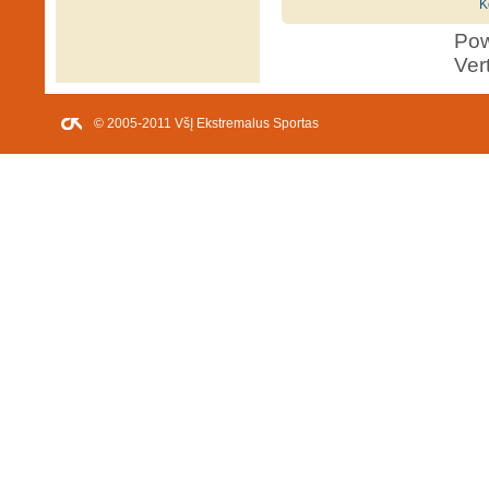
K
Po
Ver
© 2005-2011 VšĮ Ekstremalus Sportas