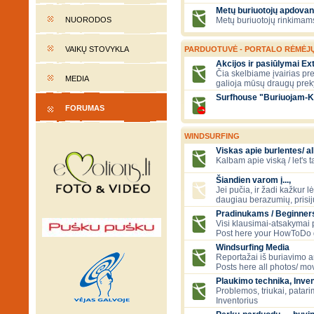
Metų buriuotojų apdovan
NUORODOS
Metų buriuotojų rinkimams
VAIKŲ STOVYKLA
PARDUOTUVĖ - PORTALO RĖMĖJ
Akcijos ir pasiūlymai E
Čia skelbiame įvairias pre
MEDIA
galioja mūsų draugų prek
Surfhouse "Buriuojam-K
FORUMAS
WINDSURFING
Viskas apie burlentes/ al
Kalbam apie viską / let's 
Šiandien varom į...,
Jei pučia, ir žadi kažkur lė
daugiau berazumių, prisi
Pradinukams / Beginners
Visi klausimai-atsakymai
Post here your HowToDo 
Windsurfing Media
Reportažai iš buriavimo ar
Posts here all photos/ mov
Plaukimo technika, Inven
Problemos, triukai, patari
Inventorius