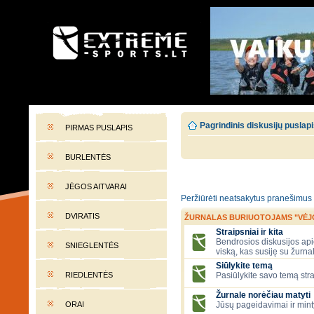
EXTREME-SPORTS.LT
Lietuvos extremalaus sporto portalas
Pagrindinis diskusijų puslap
PIRMAS PUSLAPIS
BURLENTĖS
JĖGOS AITVARAI
Peržiūrėti neatsakytus pranešimus
DVIRATIS
ŽURNALAS BURIUOTOJAMS "VĖJ
Straipsniai ir kita
Bendrosios diskusijos apie
SNIEGLENTĖS
viską, kas susiję su žurna
Siūlykite temą
RIEDLENTĖS
Pasiūlykite savo temą stra
Žurnale norėčiau matyti
ORAI
Jūsų pageidavimai ir mint