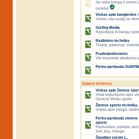
Jei radai bangą ir nenori ją
nerašyk
Viskas apie banglentes / 
Viskas, kas susiję su skr
Surfing Media
Reportažai iš bangų raidi
Raidinimo technika
Triukai, patarimai, invent
Pradedantiesiems
Visi klausimai atsakymai
Perku-parduodu SURFI
ŽIEMOS SPORTAS
Viskas apie žiemos spor
Vieta diskusijoms apie vi
General Winter sports
Žiemos sporto technika, 
Viskas apie įranga, raidini
Perku-parduodu ziemos s
sports
Parduodam, perkam, keic
Sell, buy, change..
Šiandien varom į...