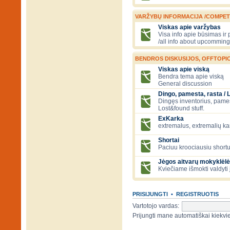
VARŽYBŲ INFORMACIJA /COMPET
Viskas apie varžybas
Visa info apie būsimas ir
/all info about upcomming
BENDROS DISKUSIJOS, OFFTOPIC
Viskas apie viską
Bendra tema apie viską
General discussion
Dingo, pamesta, rasta / 
Dingęs inventorius, pamesti
Lost&found stuff.
ExKarka
extremalus, extremalių k
Shortai
Paciuu kroociausiu shortu 
Jėgos aitvarų mokyklėlė
Kviečiame išmokti valdyti 
PRISIJUNGTI
•
REGISTRUOTIS
Vartotojo vardas:
Prijungti mane automatiškai kiek