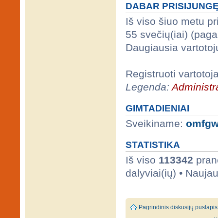
DABAR PRISIJUNG
Iš viso šiuo metu p
55 svečių(iai) (pag
Daugiausia vartotoj
Registruoti vartotoj
Legenda:
Administra
GIMTADIENIAI
Sveikiname:
omfgw
STATISTIKA
Iš viso
113342
prane
dalyviai(ių) • Nauja
Pagrindinis diskusijų puslapis