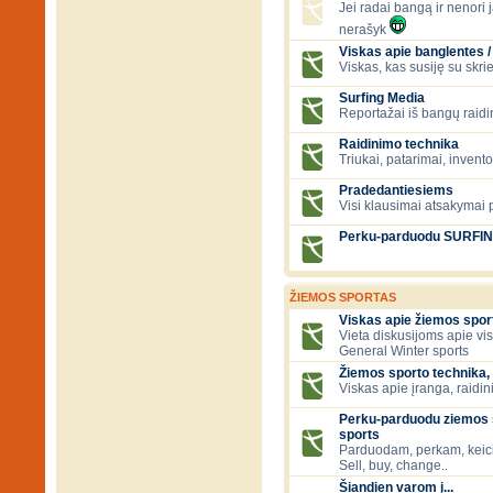
Jei radai bangą ir nenori ją
nerašyk
Viskas apie banglentes / 
Viskas, kas susiję su skr
Surfing Media
Reportažai iš bangų raidi
Raidinimo technika
Triukai, patarimai, invent
Pradedantiesiems
Visi klausimai atsakymai
Perku-parduodu SURFI
ŽIEMOS SPORTAS
Viskas apie žiemos spor
Vieta diskusijoms apie vi
General Winter sports
Žiemos sporto technika, 
Viskas apie įranga, raidini
Perku-parduodu ziemos s
sports
Parduodam, perkam, keic
Sell, buy, change..
Šiandien varom į...