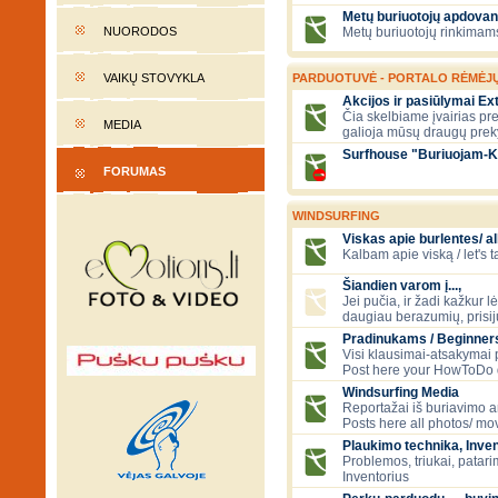
Metų buriuotojų apdovan
NUORODOS
Metų buriuotojų rinkimams
VAIKŲ STOVYKLA
PARDUOTUVĖ - PORTALO RĖMĖJ
Akcijos ir pasiūlymai E
Čia skelbiame įvairias pre
MEDIA
galioja mūsų draugų prek
Surfhouse "Buriuojam-K
FORUMAS
WINDSURFING
Viskas apie burlentes/ al
Kalbam apie viską / let's 
Šiandien varom į...,
Jei pučia, ir žadi kažkur lė
daugiau berazumių, prisi
Pradinukams / Beginners
Visi klausimai-atsakymai
Post here your HowToDo 
Windsurfing Media
Reportažai iš buriavimo ar
Posts here all photos/ mov
Plaukimo technika, Inven
Problemos, triukai, patari
Inventorius