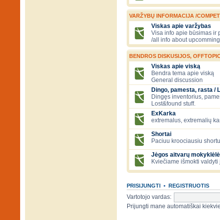
VARŽYBŲ INFORMACIJA /COMPET
Viskas apie varžybas
Visa info apie būsimas ir
/all info about upcomming
BENDROS DISKUSIJOS, OFFTOPIC
Viskas apie viską
Bendra tema apie viską
General discussion
Dingo, pamesta, rasta / 
Dingęs inventorius, pamesti
Lost&found stuff.
ExKarka
extremalus, extremalių k
Shortai
Paciuu kroociausiu shortu 
Jėgos aitvarų mokyklėlė
Kviečiame išmokti valdyti 
PRISIJUNGTI
•
REGISTRUOTIS
Vartotojo vardas:
Prijungti mane automatiškai kiek