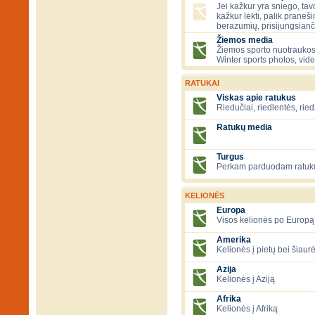
Jei kažkur yra sniego, tavo
kažkur lėkti, palik praneš
berazumių, prisijungsianč
Žiemos media
Žiemos sporto nuotraukos
Winter sports photos, vid
RATUKAI
Viskas apie ratukus
Riedučiai, riedlentės, ried
Ratukų media
Turgus
Perkam parduodam ratuk
KELIONĖS
Europa
Visos kelionės po Europą
Amerika
Kelionės į pietų bei šiau
Azija
Kelionės į Aziją
Afrika
Kelionės į Afriką