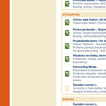
Perku-parduodu --- buying
Perkam, parduodam, kei
Buying, selling, changing 
KITESURFING
Viskas apie kaitus / all a
Viskas apie kaitus / Discu
Perku-parduodu--- Buyin
Senas, naujas parduodam
Buying, selling kitesurfing 
Pradedantiesiems / for 
Viskas "žaliems" - klauski
Profams pareiga tinkamai
All about kitesurfing - first
Plaukimo technika, Inven
Problemos, triukai, patari
Inventorius
Kitesurfing Media
Reportažai iš kaitavimo ar
Postinimo taisyklė: antraš
Posts here all photos/ mov
places
Šiandien varom į...
Jei pučia, ir žadi kažkur lė
daugiau berazumių, prisi
SURFING
Šiandien varom į...