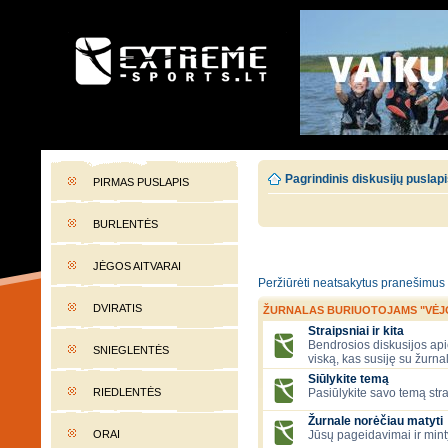
EXTREME-SPORTS.LT
Lietuvos extremalaus sporto portalas
Pagrindinis diskusijų puslap
PIRMAS PUSLAPIS
BURLENTĖS
JĖGOS AITVARAI
Peržiūrėti neatsakytus pranešimus
DVIRATIS
ŽURNALAS BURIUOTOJAMS "VĖJ
Straipsniai ir kita
Bendrosios diskusijos apie
SNIEGLENTĖS
viską, kas susiję su žurna
Siūlykite temą
RIEDLENTĖS
Pasiūlykite savo temą stra
Žurnale norėčiau matyti
ORAI
Jūsų pageidavimai ir mint