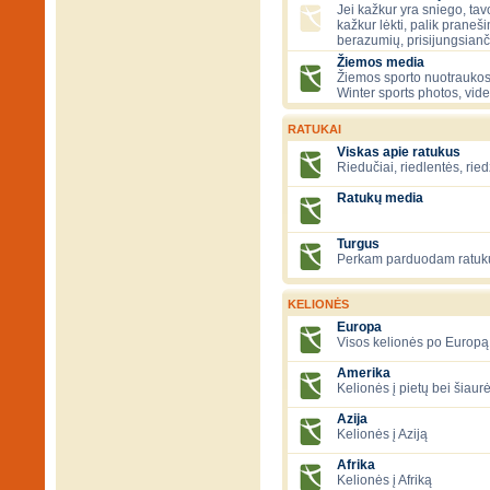
Jei kažkur yra sniego, tavo
kažkur lėkti, palik praneš
berazumių, prisijungsianč
Žiemos media
Žiemos sporto nuotraukos
Winter sports photos, vid
RATUKAI
Viskas apie ratukus
Riedučiai, riedlentės, ried
Ratukų media
Turgus
Perkam parduodam ratuk
KELIONĖS
Europa
Visos kelionės po Europą
Amerika
Kelionės į pietų bei šiau
Azija
Kelionės į Aziją
Afrika
Kelionės į Afriką