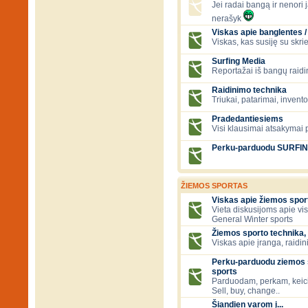
Jei radai bangą ir nenori ją
nerašyk
Viskas apie banglentes / 
Viskas, kas susiję su skr
Surfing Media
Reportažai iš bangų raidi
Raidinimo technika
Triukai, patarimai, invent
Pradedantiesiems
Visi klausimai atsakymai
Perku-parduodu SURFI
ŽIEMOS SPORTAS
Viskas apie žiemos spor
Vieta diskusijoms apie vi
General Winter sports
Žiemos sporto technika, 
Viskas apie įranga, raidini
Perku-parduodu ziemos s
sports
Parduodam, perkam, keic
Sell, buy, change..
Šiandien varom į...