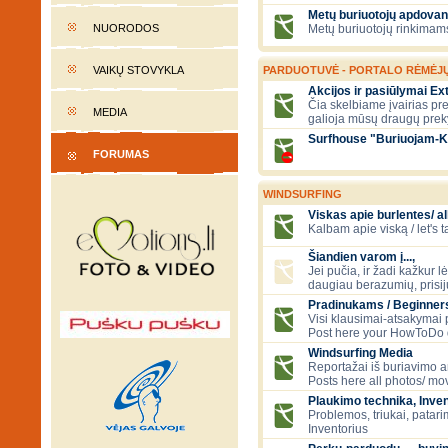
Metų buriuotojų apdovan
NUORODOS
Metų buriuotojų rinkimams
VAIKŲ STOVYKLA
PARDUOTUVĖ - PORTALO RĖMĖJ
Akcijos ir pasiūlymai E
Čia skelbiame įvairias pre
MEDIA
galioja mūsų draugų prek
Surfhouse "Buriuojam-K
FORUMAS
WINDSURFING
Viskas apie burlentes/ al
Kalbam apie viską / let's 
Šiandien varom į...,
Jei pučia, ir žadi kažkur lė
daugiau berazumių, prisi
Pradinukams / Beginners
Visi klausimai-atsakymai
Post here your HowToDo 
Windsurfing Media
Reportažai iš buriavimo ar
Posts here all photos/ mov
Plaukimo technika, Inven
Problemos, triukai, patari
Inventorius