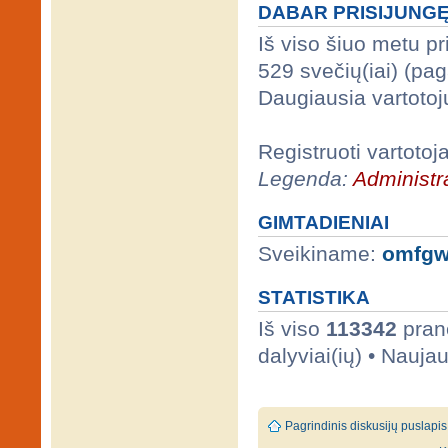
DABAR PRISIJUNG
Iš viso šiuo metu p
529 svečių(iai) (pa
Daugiausia vartotoj
Registruoti vartotoj
Legenda:
Administra
GIMTADIENIAI
Sveikiname:
omfgw
STATISTIKA
Iš viso
113342
prane
dalyviai(ių) • Nauja
Pagrindinis diskusijų puslapis