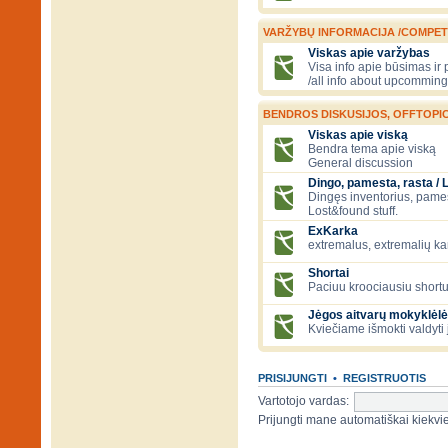
VARŽYBŲ INFORMACIJA /COMPET
Viskas apie varžybas
Visa info apie būsimas ir
/all info about upcomming
BENDROS DISKUSIJOS, OFFTOPIC
Viskas apie viską
Bendra tema apie viską
General discussion
Dingo, pamesta, rasta / 
Dingęs inventorius, pamesti
Lost&found stuff.
ExKarka
extremalus, extremalių k
Shortai
Paciuu kroociausiu shortu 
Jėgos aitvarų mokyklėlė
Kviečiame išmokti valdyti 
PRISIJUNGTI
•
REGISTRUOTIS
Vartotojo vardas:
Prijungti mane automatiškai kiek