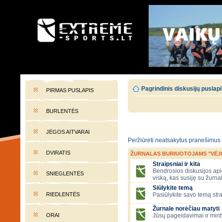
EXTREME-SPORTS.LT
Lietuvos extremalaus sporto portalas
Pagrindinis diskusijų puslap
PIRMAS PUSLAPIS
BURLENTĖS
JĖGOS AITVARAI
Peržiūrėti neatsakytus pranešimus
DVIRATIS
ŽURNALAS BURIUOTOJAMS "VĖJ
Straipsniai ir kita
Bendrosios diskusijos apie
SNIEGLENTĖS
viską, kas susiję su žurna
Siūlykite temą
RIEDLENTĖS
Pasiūlykite savo temą stra
Žurnale norėčiau matyti
ORAI
Jūsų pageidavimai ir mint