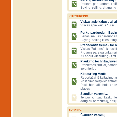
Perku-parduodu --- buying
Perkam, parduodam, kei
Buying, selling, changing 
KITESURFING
Viskas apie kaitus / all a
Viskas apie kaitus / Discu
Perku-parduodu--- Buyin
Senas, naujas parduodam
Buying, selling kitesurfing 
Pradedantiesiems / for 
Viskas "žaliems" - klauski
Profams pareiga tinkamai
All about kitesurfing - first
Plaukimo technika, Inven
Problemos, triukai, patari
Inventorius
Kitesurfing Media
Reportažai iš kaitavimo ar
Postinimo taisyklė: antraš
Posts here all photos/ mov
places
Šiandien varom į...
Jei pučia, ir žadi kažkur lė
daugiau berazumių, prisi
SURFING
Šiandien varom į...