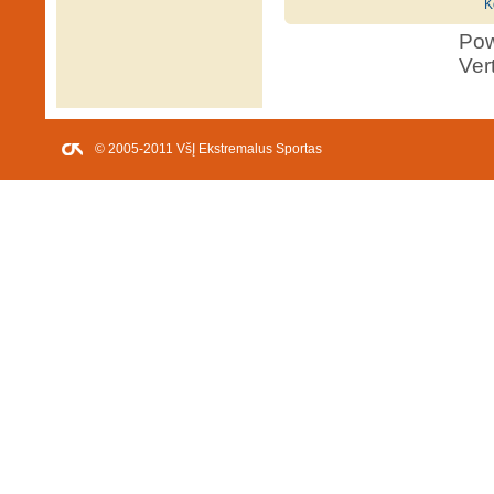
K
Po
Ver
© 2005-2011 VšĮ Ekstremalus Sportas