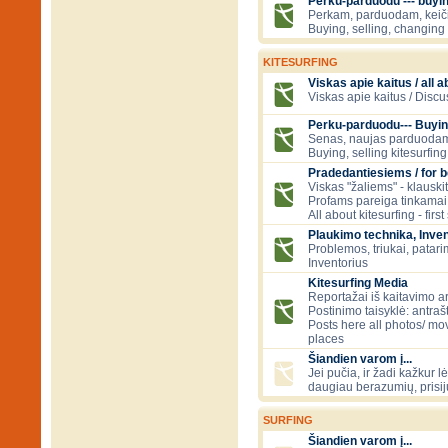
Perku-parduodu --- buying
Perkam, parduodam, kei
Buying, selling, changing 
KITESURFING
Viskas apie kaitus / all a
Viskas apie kaitus / Discu
Perku-parduodu--- Buyin
Senas, naujas parduodam
Buying, selling kitesurfing 
Pradedantiesiems / for 
Viskas "žaliems" - klauski
Profams pareiga tinkamai
All about kitesurfing - first
Plaukimo technika, Inven
Problemos, triukai, patari
Inventorius
Kitesurfing Media
Reportažai iš kaitavimo ar
Postinimo taisyklė: antraš
Posts here all photos/ mov
places
Šiandien varom į...
Jei pučia, ir žadi kažkur lė
daugiau berazumių, prisi
SURFING
Šiandien varom į...