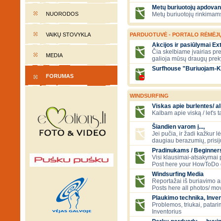
Metų buriuotojų apdovan
NUORODOS
Metų buriuotojų rinkimams
VAIKŲ STOVYKLA
PARDUOTUVĖ - PORTALO RĖMĖJ
Akcijos ir pasiūlymai E
Čia skelbiame įvairias pre
MEDIA
galioja mūsų draugų prek
Surfhouse "Buriuojam-K
FORUMAS
WINDSURFING
Viskas apie burlentes/ al
Kalbam apie viską / let's 
Šiandien varom į...,
Jei pučia, ir žadi kažkur lė
daugiau berazumių, prisi
Pradinukams / Beginners
Visi klausimai-atsakymai
Post here your HowToDo 
Windsurfing Media
Reportažai iš buriavimo ar
Posts here all photos/ mov
Plaukimo technika, Inven
Problemos, triukai, patari
Inventorius