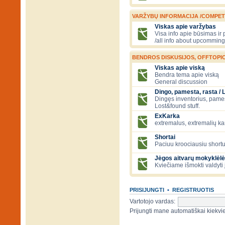
VARŽYBŲ INFORMACIJA /COMPET
Viskas apie varžybas
Visa info apie būsimas ir
/all info about upcomming
BENDROS DISKUSIJOS, OFFTOPIC
Viskas apie viską
Bendra tema apie viską
General discussion
Dingo, pamesta, rasta / 
Dingęs inventorius, pamesti
Lost&found stuff.
ExKarka
extremalus, extremalių k
Shortai
Paciuu kroociausiu shortu 
Jėgos aitvarų mokyklėlė
Kviečiame išmokti valdyti 
PRISIJUNGTI
•
REGISTRUOTIS
Vartotojo vardas:
Prijungti mane automatiškai kiek