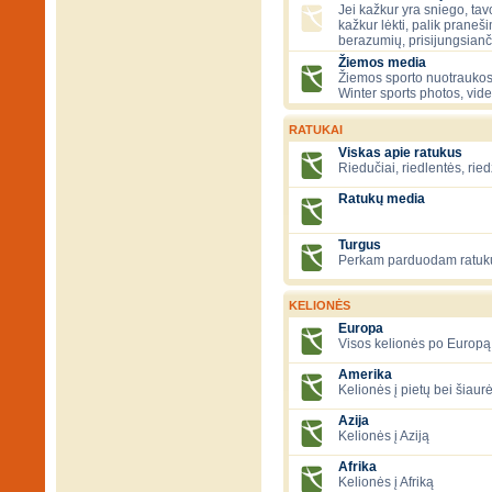
Jei kažkur yra sniego, tavo
kažkur lėkti, palik praneš
berazumių, prisijungsianč
Žiemos media
Žiemos sporto nuotraukos
Winter sports photos, vid
RATUKAI
Viskas apie ratukus
Riedučiai, riedlentės, ried
Ratukų media
Turgus
Perkam parduodam ratuk
KELIONĖS
Europa
Visos kelionės po Europą
Amerika
Kelionės į pietų bei šiau
Azija
Kelionės į Aziją
Afrika
Kelionės į Afriką