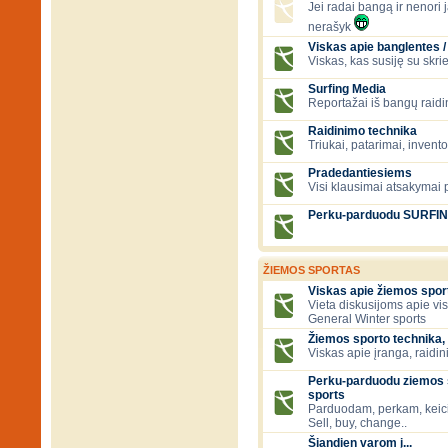
Jei radai bangą ir nenori ją
nerašyk
Viskas apie banglentes / 
Viskas, kas susiję su skr
Surfing Media
Reportažai iš bangų raidi
Raidinimo technika
Triukai, patarimai, invent
Pradedantiesiems
Visi klausimai atsakymai
Perku-parduodu SURFI
ŽIEMOS SPORTAS
Viskas apie žiemos spor
Vieta diskusijoms apie vi
General Winter sports
Žiemos sporto technika, 
Viskas apie įranga, raidini
Perku-parduodu ziemos s
sports
Parduodam, perkam, keic
Sell, buy, change..
Šiandien varom į...