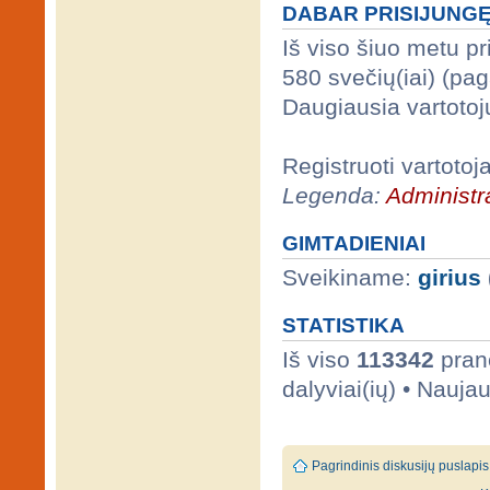
DABAR PRISIJUNG
Iš viso šiuo metu p
580 svečių(iai) (pa
Daugiausia vartotoj
Registruoti vartotoj
Legenda:
Administra
GIMTADIENIAI
Sveikiname:
girius
STATISTIKA
Iš viso
113342
prane
dalyviai(ių) • Nauja
Pagrindinis diskusijų puslapis