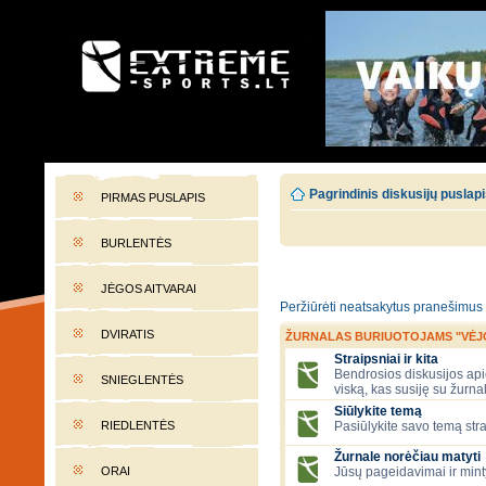
EXTREME-SPORTS.LT
Lietuvos extremalaus sporto portalas
Pagrindinis diskusijų puslap
PIRMAS PUSLAPIS
BURLENTĖS
JĖGOS AITVARAI
Peržiūrėti neatsakytus pranešimus
DVIRATIS
ŽURNALAS BURIUOTOJAMS "VĖJ
Straipsniai ir kita
Bendrosios diskusijos apie
SNIEGLENTĖS
viską, kas susiję su žurna
Siūlykite temą
RIEDLENTĖS
Pasiūlykite savo temą stra
Žurnale norėčiau matyti
ORAI
Jūsų pageidavimai ir mint