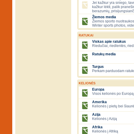
Jei kažkur yra sniego, tavo
kažkur lėkti, palik praneš
berazumių, prisijungsianč
Žiemos media
Žiemos sporto nuotraukos
Winter sports photos, vid
RATUKAI
Viskas apie ratukus
Riedučiai, riedlentės, ried
Ratukų media
Turgus
Perkam parduodam ratuk
KELIONĖS
Europa
Visos kelionės po Europą
Amerika
Kelionės į pietų bei šiau
Azija
Kelionės į Aziją
Afrika
Kelionės į Afriką