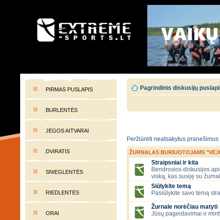
EXTREME-SPORTS.LT
Lietuvos extremalaus sporto portalas
Pagrindinis diskusijų puslap
PIRMAS PUSLAPIS
BURLENTĖS
JĖGOS AITVARAI
Peržiūrėti neatsakytus pranešimus
DVIRATIS
ŽURNALAS BURIUOTOJAMS "VĖJ
Straipsniai ir kita
Bendrosios diskusijos apie
SNIEGLENTĖS
viską, kas susiję su žurna
Siūlykite temą
RIEDLENTĖS
Pasiūlykite savo temą stra
Žurnale norėčiau matyti
ORAI
Jūsų pageidavimai ir mint