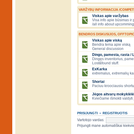
VARŽYBŲ INFORMACIJA /COMPET
Viskas apie varžybas
Visa info apie būsimas ir
/all info about upcomming
BENDROS DISKUSIJOS, OFFTOPIC
Viskas apie viską
Bendra tema apie viską
General discussion
Dingo, pamesta, rasta / 
Dingęs inventorius, pamesti
Lost&found stuff.
ExKarka
extremalus, extremalių k
Shortai
Paciuu kroociausiu shortu 
Jėgos aitvarų mokyklėlė
Kviečiame išmokti valdyti 
PRISIJUNGTI
•
REGISTRUOTIS
Vartotojo vardas:
Prijungti mane automatiškai kiek