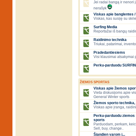
Jei radai bangą ir nenori ją
nerašyk
Viskas apie banglentes / 
Viskas, kas susiję su skr
Surfing Media
Reportažai iš bangų raidi
Raidinimo technika
Triukai, patarimai, invent
Pradedantiesiems
Visi klausimai atsakymai
Perku-parduodu SURFI
ŽIEMOS SPORTAS
Viskas apie žiemos spor
Vieta diskusijoms apie vi
General Winter sports
Žiemos sporto technika, 
Viskas apie įranga, raidini
Perku-parduodu ziemos s
sports
Parduodam, perkam, keic
Sell, buy, change..
Šiandien varom į...