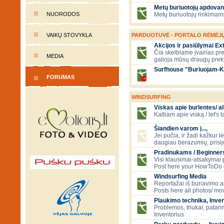
Metų buriuotojų apdovan
NUORODOS
Metų buriuotojų rinkimams
VAIKŲ STOVYKLA
PARDUOTUVĖ - PORTALO RĖMĖJ
Akcijos ir pasiūlymai E
Čia skelbiame įvairias pre
MEDIA
galioja mūsų draugų prek
Surfhouse "Buriuojam-K
FORUMAS
WINDSURFING
Viskas apie burlentes/ al
Kalbam apie viską / let's 
Šiandien varom į...,
Jei pučia, ir žadi kažkur lė
daugiau berazumių, prisi
Pradinukams / Beginners
Visi klausimai-atsakymai
Post here your HowToDo 
Windsurfing Media
Reportažai iš buriavimo ar
Posts here all photos/ mov
Plaukimo technika, Inven
Problemos, triukai, patari
Inventorius