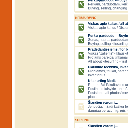
Perku-parduodu --- buying
Perkam, parduodam, kei
Buying, selling, changing 
KITESURFING
Viskas apie kaitus / all a
Viskas apie kaitus / Discu
Perku-parduodu--- Buyin
Senas, naujas parduodam
Buying, selling kitesurfing 
Pradedantiesiems / for 
Viskas "žaliems" - klauski
Profams pareiga tinkamai
All about kitesurfing - first
Plaukimo technika, Inven
Problemos, triukai, patari
Inventorius
Kitesurfing Media
Reportažai iš kaitavimo ar
Postinimo taisyklė: antraš
Posts here all photos/ mov
places
Šiandien varom į...
Jei pučia, ir žadi kažkur lė
daugiau berazumių, prisi
SURFING
Šiandien varom į...