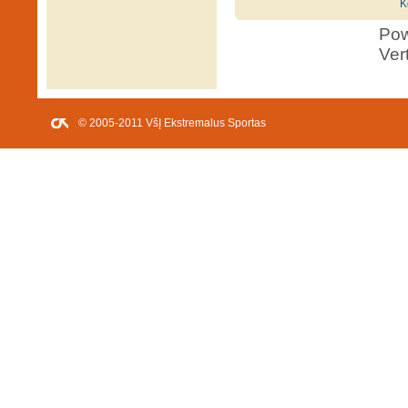
K
Po
Ver
© 2005-2011 VšĮ Ekstremalus Sportas