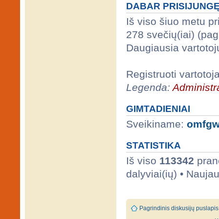
DABAR PRISIJUNG
Iš viso šiuo metu p
278 svečių(iai) (pa
Daugiausia vartotoj
Registruoti vartotoj
Legenda:
Administra
GIMTADIENIAI
Sveikiname:
omfgw
STATISTIKA
Iš viso
113342
prane
dalyviai(ių) • Nauja
Pagrindinis diskusijų puslapis