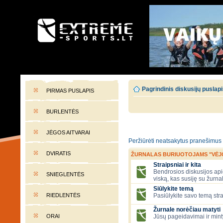
EXTREME-SPORTS.LT
Lietuvos extremalaus sporto portalas
Pagrindinis diskusijų puslap
PIRMAS PUSLAPIS
BURLENTĖS
JĖGOS AITVARAI
Peržiūrėti neatsakytus pranešimus
DVIRATIS
ŽURNALAS BURIUOTOJAMS "VĖJ
Straipsniai ir kita
Bendrosios diskusijos apie
SNIEGLENTĖS
viską, kas susiję su žurna
Siūlykite temą
RIEDLENTĖS
Pasiūlykite savo temą stra
Žurnale norėčiau matyti
ORAI
Jūsų pageidavimai ir mint