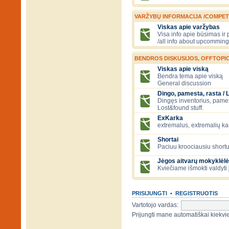
VARŽYBŲ INFORMACIJA /COMPET
Viskas apie varžybas
Visa info apie būsimas ir
/all info about upcomming
BENDROS DISKUSIJOS, OFFTOPIC
Viskas apie viską
Bendra tema apie viską
General discussion
Dingo, pamesta, rasta / 
Dingęs inventorius, pamesti
Lost&found stuff.
ExKarka
extremalus, extremalių k
Shortai
Paciuu kroociausiu shortu 
Jėgos aitvarų mokyklėlė
Kviečiame išmokti valdyti 
PRISIJUNGTI
•
REGISTRUOTIS
Vartotojo vardas:
Prijungti mane automatiškai kiek