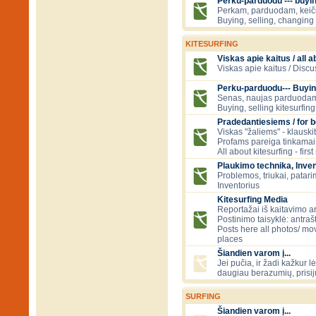
Perku-parduodu --- buying
Perkam, parduodam, kei
Buying, selling, changing 
KITESURFING
Viskas apie kaitus / all a
Viskas apie kaitus / Discu
Perku-parduodu--- Buyin
Senas, naujas parduodam
Buying, selling kitesurfing 
Pradedantiesiems / for 
Viskas "žaliems" - klauski
Profams pareiga tinkamai
All about kitesurfing - first
Plaukimo technika, Inven
Problemos, triukai, patari
Inventorius
Kitesurfing Media
Reportažai iš kaitavimo ar
Postinimo taisyklė: antraš
Posts here all photos/ mov
places
Šiandien varom į...
Jei pučia, ir žadi kažkur lė
daugiau berazumių, prisi
SURFING
Šiandien varom į...