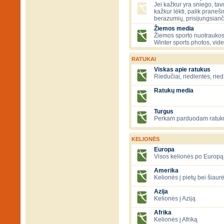
Jei kažkur yra sniego, tavo
kažkur lėkti, palik praneš
berazumių, prisijungsianč
Žiemos media
Žiemos sporto nuotraukos
Winter sports photos, vid
RATUKAI
Viskas apie ratukus
Riedučiai, riedlentės, ried
Ratukų media
Turgus
Perkam parduodam ratuk
KELIONĖS
Europa
Visos kelionės po Europą
Amerika
Kelionės į pietų bei šiau
Azija
Kelionės į Aziją
Afrika
Kelionės į Afriką