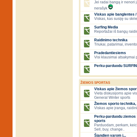
Jei radai bangą ir nenori ją
nerašyk
Viskas apie banglentes / 
Viskas, kas susiję su skr
Surfing Media
Reportažai iš bangų raidi
Raidinimo technika
Triukai, patarimai, invent
Pradedantiesiems
Visi klausimai atsakymai
Perku-parduodu SURFI
ŽIEMOS SPORTAS
Viskas apie žiemos spor
Vieta diskusijoms apie vi
General Winter sports
Žiemos sporto technika, 
Viskas apie įranga, raidini
Perku-parduodu ziemos s
sports
Parduodam, perkam, keic
Sell, buy, change..
Šiandien varom į...