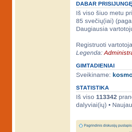
DABAR PRISIJUNG
Iš viso šiuo metu p
85 svečių(iai) (pag
Daugiausia vartotoj
Registruoti vartotoj
Legenda:
Administra
GIMTADIENIAI
Sveikiname:
kosm
STATISTIKA
Iš viso
113342
prane
dalyviai(ių) • Nauja
Pagrindinis diskusijų puslapis