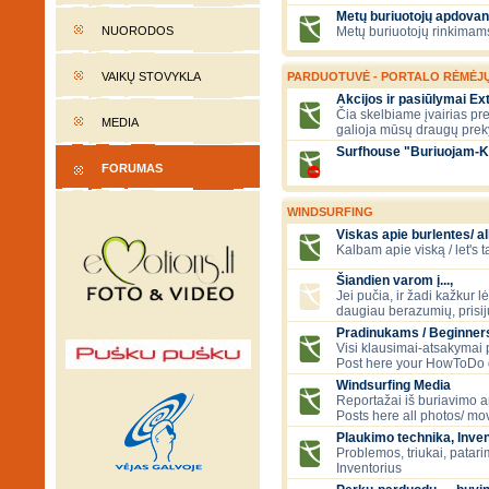
Metų buriuotojų apdovan
NUORODOS
Metų buriuotojų rinkimams
VAIKŲ STOVYKLA
PARDUOTUVĖ - PORTALO RĖMĖJ
Akcijos ir pasiūlymai E
Čia skelbiame įvairias pre
MEDIA
galioja mūsų draugų prek
Surfhouse "Buriuojam-K
FORUMAS
WINDSURFING
Viskas apie burlentes/ al
Kalbam apie viską / let's 
Šiandien varom į...,
Jei pučia, ir žadi kažkur lė
daugiau berazumių, prisi
Pradinukams / Beginners
Visi klausimai-atsakymai
Post here your HowToDo 
Windsurfing Media
Reportažai iš buriavimo ar
Posts here all photos/ mov
Plaukimo technika, Inven
Problemos, triukai, patari
Inventorius