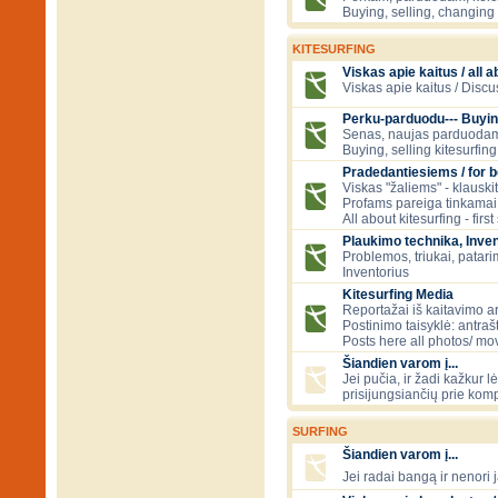
Buying, selling, changing 
KITESURFING
Viskas apie kaitus / all a
Viskas apie kaitus / Discu
Perku-parduodu--- Buyin
Senas, naujas parduodam
Buying, selling kitesurfing 
Pradedantiesiems / for 
Viskas "žaliems" - klauski
Profams pareiga tinkamai
All about kitesurfing - first
Plaukimo technika, Inven
Problemos, triukai, patari
Inventorius
Kitesurfing Media
Reportažai iš kaitavimo ar
Postinimo taisyklė: antraš
Posts here all photos/ mov
Šiandien varom į...
Jei pučia, ir žadi kažkur 
prisijungsiančių prie kom
SURFING
Šiandien varom į...
Jei radai bangą ir nenori j