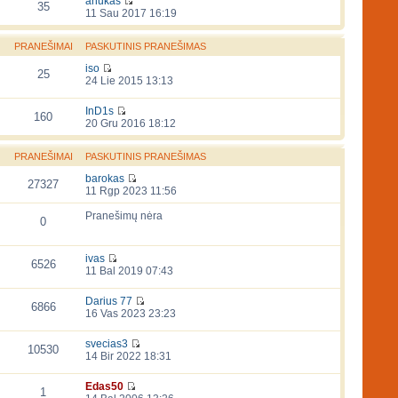
anukas
35
11 Sau 2017 16:19
PRANEŠIMAI
PASKUTINIS PRANEŠIMAS
iso
25
24 Lie 2015 13:13
InD1s
160
20 Gru 2016 18:12
PRANEŠIMAI
PASKUTINIS PRANEŠIMAS
barokas
27327
11 Rgp 2023 11:56
Pranešimų nėra
0
ivas
6526
11 Bal 2019 07:43
Darius 77
6866
16 Vas 2023 23:23
svecias3
10530
14 Bir 2022 18:31
Edas50
1