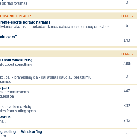
8
 skirtas forumas
Ų "MARKET PLACE"
TEMOS
xtreme-sports portalo nariams
6
ekybines akcijas ir nuolaidas, kurios galioja mūsų draugų prekybos
aituojam"
143
TEMOS
l about windsurfing
2308
talk about something
0
lėkti, palik pranešimą čia - gal atsiras daugiau berazumių,
panijos
 part
447
 pradedantiesiems
question
892
 kito veiksmo vietų.
ies from surfing spots
torius
745
mai.
, selling --- Windsurfing
1
čiam