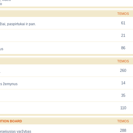
eo
TEMOS
61
žiai, paspirtukai ir pan.
21
86
us
TEMOS
260
.
14
rės žemynus
35
110
ITION BOARD
TEMOS
288
 praėjusias varžybas