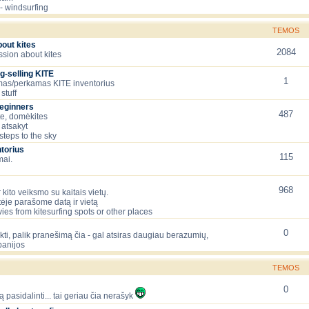
- windsurfing
TEMOS
bout kites
2084
ssion about kites
g-selling KITE
1
as/perkamas KITE inventorius
stuff
beginners
487
te, domėkites
 atsakyt
 steps to the sky
torius
115
mai.
968
 kito veiksmo su kaitais vietų.
tėje parašome datą ir vietą
ies from kitesurfing spots or other places
0
lėkti, palik pranešimą čia - gal atsiras daugiau berazumių,
panijos
TEMOS
0
ą pasidalinti... tai geriau čia nerašyk