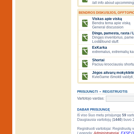
/all info about upcomming
BENDROS DISKUSIJOS, OFFTOPIC
Viskas apie viską
Bendra tema apie viską
General discussion
Dingo, pamesta, rasta / 
Dingęs inventorius, pamesti
Lost&found stuff.
ExKarka
extremalus, extremalių k
Shortai
Paciuu kroociausiu shortu 
Jėgos aitvarų mokyklėlė
Kviečiame išmokti valdyti 
PRISIJUNGTI
•
REGISTRUOTIS
Vartotojo vardas:
DABAR PRISIJUNGĘ
Iš viso šiuo metu prisijungę
59
varto
Daugiausia vartotojų (
1440
) buvo 
Registruoti vartotojai: Registruotų 
Legenda:
Administratoriai
,
EXSP 