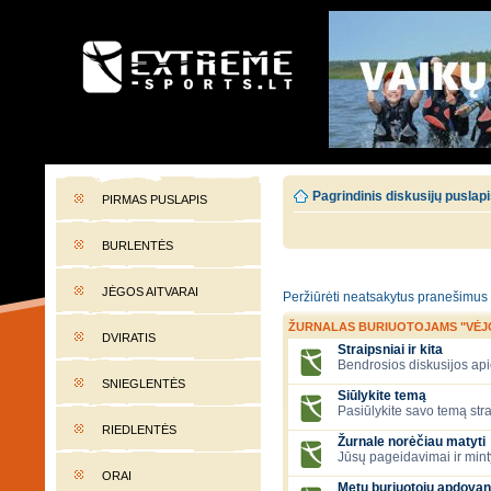
EXTREME-SPORTS.LT
Lietuvos extremalaus sporto portalas
Pagrindinis diskusijų puslap
PIRMAS PUSLAPIS
BURLENTĖS
JĖGOS AITVARAI
Peržiūrėti neatsakytus pranešimus
ŽURNALAS BURIUOTOJAMS "VĖJ
DVIRATIS
Straipsniai ir kita
Bendrosios diskusijos apie
SNIEGLENTĖS
Siūlykite temą
Pasiūlykite savo temą stra
RIEDLENTĖS
Žurnale norėčiau matyti
Jūsų pageidavimai ir mint
ORAI
Metų buriuotojų apdovan