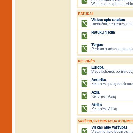
Winter sports photos, vid
RATUKAI
Viskas apie ratukus
Riedučiai, riedlentės, ried
Ratukų media
Turgus
Perkam parduodam ratuk
KELIONĖS
Europa
Visos kelionės po Europą
Amerika
Kelionės į pietų bei šiau
Azija
Kelionės į Aziją
Afrika
Kelionės į Afriką
VARŽYBŲ INFORMACIJA /COMPET
Viskas apie varžybas
Visa info apie būsimas ir