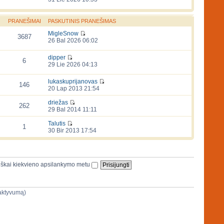
PRANEŠIMAI
PASKUTINIS PRANEŠIMAS
MigleSnow
3687
26 Bal 2026 06:02
dipper
6
29 Lie 2026 04:13
lukaskuprijanovas
146
20 Lap 2013 21:54
driežas
262
29 Bal 2014 11:11
Talutis
1
30 Bir 2013 17:54
iškai kiekvieno apsilankymo metu
ų aktyvumą)