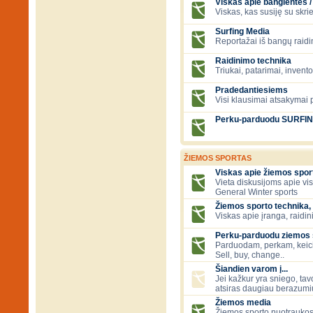
Viskas apie banglentes / 
Viskas, kas susiję su skr
Surfing Media
Reportažai iš bangų raidi
Raidinimo technika
Triukai, patarimai, invent
Pradedantiesiems
Visi klausimai atsakymai
Perku-parduodu SURFI
ŽIEMOS SPORTAS
Viskas apie žiemos spor
Vieta diskusijoms apie vi
General Winter sports
Žiemos sporto technika, 
Viskas apie įranga, raidini
Perku-parduodu ziemos sp
Parduodam, perkam, keic
Sell, buy, change..
Šiandien varom į...
Jei kažkur yra sniego, tavo
atsiras daugiau berazumių
Žiemos media
Žiemos sporto nuotraukos