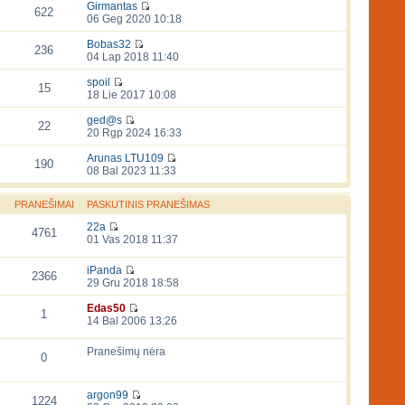
Girmantas
622
06 Geg 2020 10:18
Bobas32
236
04 Lap 2018 11:40
spoil
15
18 Lie 2017 10:08
ged@s
22
20 Rgp 2024 16:33
Arunas LTU109
190
08 Bal 2023 11:33
PRANEŠIMAI
PASKUTINIS PRANEŠIMAS
22a
4761
01 Vas 2018 11:37
iPanda
2366
29 Gru 2018 18:58
Edas50
1
14 Bal 2006 13:26
Pranešimų nėra
0
argon99
1224