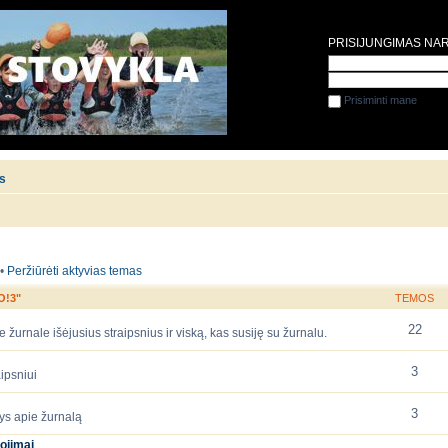
PRISIJUNGIMAS NA
Prisiminti mane
is
•
Peržiūrėti aktyvias temas
O!3"
TEMOS
22
 žurnale išėjusius straipsnius ir viską, kas susiję su žurnalu.
3
ipsniui
3
ys apie žurnalą
ojimai