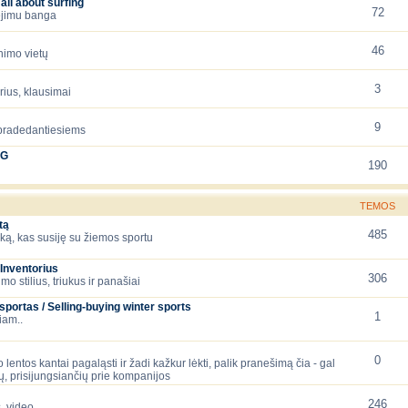
all about surfing
72
iejimu banga
46
nimo vietų
3
orius, klausimai
9
 pradedantiesiems
NG
190
TEMOS
tą
485
ską, kas susiję su žiemos sportu
Inventorius
306
mo stilius, triukus ir panašiai
ortas / Selling-buying winter sports
1
iam..
0
 lentos kantai pagaląsti ir žadi kažkur lėkti, palik pranešimą čia - gal
, prisijungsiančių prie kompanijos
246
, video