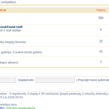
 competition
K'AI
TEMOS
384
Lost&Found stuff
6
 ir rasti daiktai
22
arkų mėgėjų forumas
41
galerija / Coolest shorts gallery
1
jėgos aitvarus
Slaptažodis:
|
Prijungti mane automat
tojai :: 0 registruotų, 0 slaptų ir 59 svečių(iai) (pagal pastarųjų 3 minučių diskusij
20 Lie 2026 04:54
vartotojų nėra
ORG
,
Globalūs moderatoriai