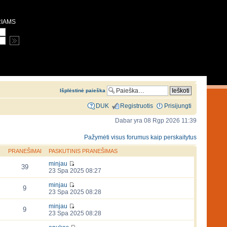
RIAMS
Išplėstinė paieška
DUK
Registruotis
Prisijungti
Dabar yra 08 Rgp 2026 11:39
Pažymėti visus forumus kaip perskaitytus
PRANEŠIMAI
PASKUTINIS PRANEŠIMAS
minjau
39
23 Spa 2025 08:27
minjau
9
23 Spa 2025 08:28
minjau
9
23 Spa 2025 08:28