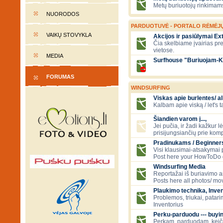
Metų buriuotojų rinkimams
NUORODOS
PARDUOTUVĖ - PORTALO RĖMĖJ
VAIKŲ STOVYKLA
Akcijos ir pasiūlymai E
Čia skelbiame įvairias pr
vietose.
MEDIA
Surfhouse "Buriuojam-K
FORUMAS
WINDSURFING
Viskas apie burlentes/ al
Kalbam apie viską / let's 
Šiandien varom į...,
Jei pučia, ir žadi kažkur 
prisijungsiančių prie kom
Pradinukams / Beginners
Visi klausimai-atsakymai
Post here your HowToDo 
Windsurfing Media
Reportažai iš buriavimo ar
Posts here all photos/ mov
Plaukimo technika, Inven
Problemos, triukai, patari
Inventorius
Perku-parduodu --- buying
Perkam, parduodam, kei