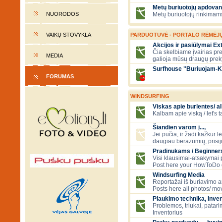
Metų buriuotojų apdovan
NUORODOS
Metų buriuotojų rinkimams
VAIKŲ STOVYKLA
PARDUOTUVĖ - PORTALO RĖMĖJ
Akcijos ir pasiūlymai E
Čia skelbiame įvairias pre
MEDIA
galioja mūsų draugų prek
Surfhouse "Buriuojam-K
FORUMAS
WINDSURFING
Viskas apie burlentes/ al
Kalbam apie viską / let's 
Šiandien varom į...,
Jei pučia, ir žadi kažkur lė
daugiau berazumių, prisi
Pradinukams / Beginners
Visi klausimai-atsakymai
Post here your HowToDo 
Windsurfing Media
Reportažai iš buriavimo ar
Posts here all photos/ mov
Plaukimo technika, Inven
Problemos, triukai, patari
Inventorius