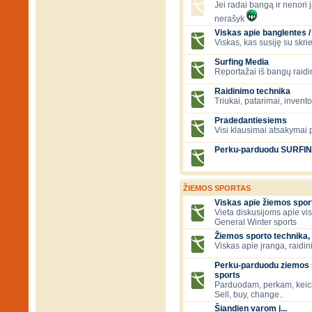
Jei radai bangą ir nenori ją
nerašyk
Viskas apie banglentes / 
Viskas, kas susiję su skr
Surfing Media
Reportažai iš bangų raidi
Raidinimo technika
Triukai, patarimai, invent
Pradedantiesiems
Visi klausimai atsakymai
Perku-parduodu SURFI
ŽIEMOS SPORTAS
Viskas apie žiemos spor
Vieta diskusijoms apie vi
General Winter sports
Žiemos sporto technika, 
Viskas apie įranga, raidini
Perku-parduodu ziemos s
sports
Parduodam, perkam, keic
Sell, buy, change..
Šiandien varom į...