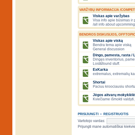
VARŽYBŲ INFORMACIJA /COMPET
Viskas apie varžybas
Visa info apie būsimas ir
/all info about upcomming
BENDROS DISKUSIJOS, OFFTOPIC
Viskas apie viską
Bendra tema apie viską
General discussion
Dingo, pamesta, rasta / 
Dingęs inventorius, pamesti
Lost&found stuff.
ExKarka
extremalus, extremalių k
Shortai
Paciuu kroociausiu shortu 
Jėgos aitvarų mokyklėlė
Kviečiame išmokti valdyti 
PRISIJUNGTI
•
REGISTRUOTIS
Vartotojo vardas:
Prijungti mane automatiškai kiek