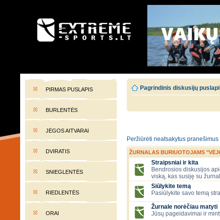
EXTREME-SPORTS.LT
Lietuvos extremalaus sporto portalas
Pagrindinis diskusijų puslap
PIRMAS PUSLAPIS
BURLENTĖS
JĖGOS AITVARAI
Peržiūrėti neatsakytus pranešimus
DVIRATIS
ŽURNALAS BURIUOTOJAMS "VĖJ
Straipsniai ir kita
Bendrosios diskusijos apie
SNIEGLENTĖS
viską, kas susiję su žurna
Siūlykite temą
RIEDLENTĖS
Pasiūlykite savo temą stra
Žurnale norėčiau matyti
ORAI
Jūsų pageidavimai ir mint