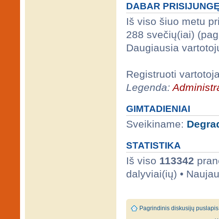
DABAR PRISIJUNG
Iš viso šiuo metu p
288 svečių(iai) (pa
Daugiausia vartotoj
Registruoti vartotoj
Legenda:
Administra
GIMTADIENIAI
Sveikiname:
Degra
STATISTIKA
Iš viso
113342
prane
dalyviai(ių) • Nauja
Pagrindinis diskusijų puslapis