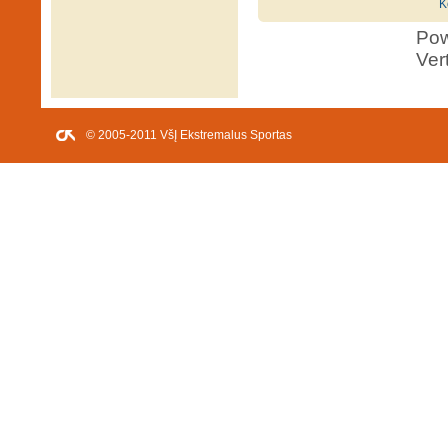
K
Po
Ver
© 2005-2011 VšĮ Ekstremalus Sportas