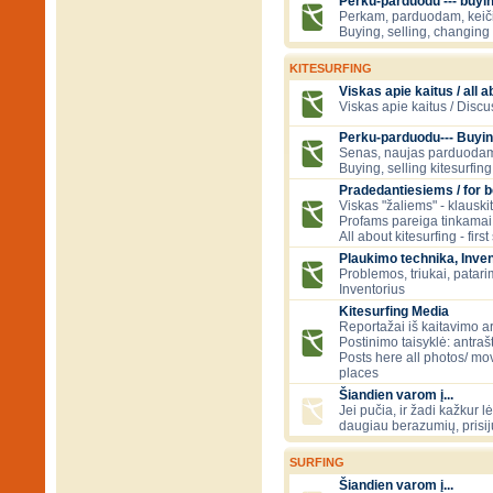
Perku-parduodu --- buying
Perkam, parduodam, kei
Buying, selling, changing 
KITESURFING
Viskas apie kaitus / all a
Viskas apie kaitus / Discu
Perku-parduodu--- Buyin
Senas, naujas parduodam
Buying, selling kitesurfing 
Pradedantiesiems / for 
Viskas "žaliems" - klauski
Profams pareiga tinkamai
All about kitesurfing - first
Plaukimo technika, Inven
Problemos, triukai, patari
Inventorius
Kitesurfing Media
Reportažai iš kaitavimo ar
Postinimo taisyklė: antraš
Posts here all photos/ mov
places
Šiandien varom į...
Jei pučia, ir žadi kažkur lė
daugiau berazumių, prisi
SURFING
Šiandien varom į...