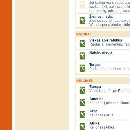
Jei kažkur yra sniego, tavo
kažkur lėkti, palik praneš
berazumių, prisijungsianč
Žiemos media
Žiemos sporto nuotraukos
Winter sports photos, vid
RATUKAI
Viskas apie ratukus
Riedučiai, riedlentės, ried
Ratukų media
Turgus
Perkam parduodam ratuk
KELIONĖS
Europa
Visos kelionės po Europą
Amerika
Kelionės į pietų bei šiau
Azija
Kelionės į Aziją
Afrika
Kelionės į Afriką