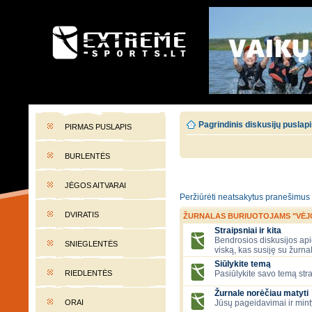
EXTREME-SPORTS.LT
Lietuvos extremalaus sporto portalas
Pagrindinis diskusijų puslap
PIRMAS PUSLAPIS
BURLENTĖS
JĖGOS AITVARAI
Peržiūrėti neatsakytus pranešimus
DVIRATIS
ŽURNALAS BURIUOTOJAMS "VĖJ
Straipsniai ir kita
Bendrosios diskusijos apie
SNIEGLENTĖS
viską, kas susiję su žurna
Siūlykite temą
RIEDLENTĖS
Pasiūlykite savo temą stra
Žurnale norėčiau matyti
ORAI
Jūsų pageidavimai ir mint