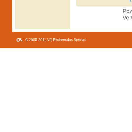
K
Po
Ver
© 2005-2011 VšĮ Ekstremalus Sportas