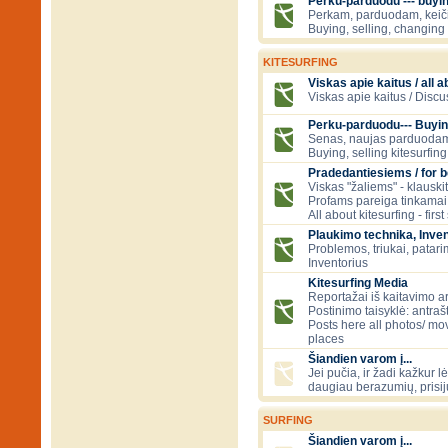
Perku-parduodu --- buying
Perkam, parduodam, kei
Buying, selling, changing 
KITESURFING
Viskas apie kaitus / all a
Viskas apie kaitus / Discu
Perku-parduodu--- Buyin
Senas, naujas parduodam
Buying, selling kitesurfing 
Pradedantiesiems / for 
Viskas "žaliems" - klauski
Profams pareiga tinkamai
All about kitesurfing - first
Plaukimo technika, Inven
Problemos, triukai, patari
Inventorius
Kitesurfing Media
Reportažai iš kaitavimo ar
Postinimo taisyklė: antraš
Posts here all photos/ mov
places
Šiandien varom į...
Jei pučia, ir žadi kažkur lė
daugiau berazumių, prisi
SURFING
Šiandien varom į...