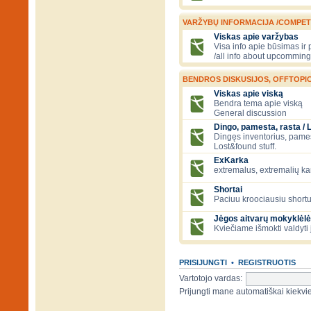
VARŽYBŲ INFORMACIJA /COMPET
Viskas apie varžybas
Visa info apie būsimas ir
/all info about upcomming
BENDROS DISKUSIJOS, OFFTOPIC
Viskas apie viską
Bendra tema apie viską
General discussion
Dingo, pamesta, rasta / 
Dingęs inventorius, pamesti
Lost&found stuff.
ExKarka
extremalus, extremalių k
Shortai
Paciuu kroociausiu shortu 
Jėgos aitvarų mokyklėlė
Kviečiame išmokti valdyti 
PRISIJUNGTI
•
REGISTRUOTIS
Vartotojo vardas:
Prijungti mane automatiškai kiek