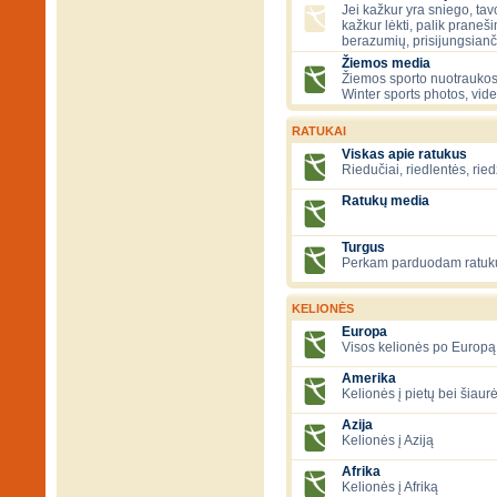
Jei kažkur yra sniego, tavo
kažkur lėkti, palik praneš
berazumių, prisijungsianč
Žiemos media
Žiemos sporto nuotraukos
Winter sports photos, vid
RATUKAI
Viskas apie ratukus
Riedučiai, riedlentės, ried
Ratukų media
Turgus
Perkam parduodam ratuk
KELIONĖS
Europa
Visos kelionės po Europą
Amerika
Kelionės į pietų bei šiau
Azija
Kelionės į Aziją
Afrika
Kelionės į Afriką