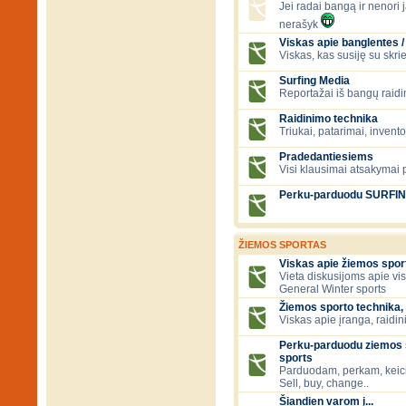
Jei radai bangą ir nenori ją
nerašyk
Viskas apie banglentes / 
Viskas, kas susiję su skr
Surfing Media
Reportažai iš bangų raidi
Raidinimo technika
Triukai, patarimai, invent
Pradedantiesiems
Visi klausimai atsakymai
Perku-parduodu SURFI
ŽIEMOS SPORTAS
Viskas apie žiemos spor
Vieta diskusijoms apie vi
General Winter sports
Žiemos sporto technika, 
Viskas apie įranga, raidini
Perku-parduodu ziemos s
sports
Parduodam, perkam, keic
Sell, buy, change..
Šiandien varom į...