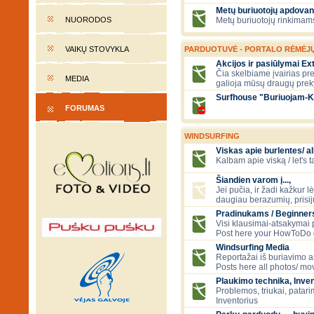
Metų buriuotojų apdovan
NUORODOS
Metų buriuotojų rinkimams
VAIKŲ STOVYKLA
PARDUOTUVĖ - PORTALO RĖMĖJ
Akcijos ir pasiūlymai E
Čia skelbiame įvairias pre
MEDIA
galioja mūsų draugų prek
Surfhouse "Buriuojam-K
FORUMAS
WINDSURFING
Viskas apie burlentes/ al
Kalbam apie viską / let's 
Šiandien varom į...,
Jei pučia, ir žadi kažkur lė
daugiau berazumių, prisi
Pradinukams / Beginners
Visi klausimai-atsakymai
Post here your HowToDo 
Windsurfing Media
Reportažai iš buriavimo ar
Posts here all photos/ mov
Plaukimo technika, Inven
Problemos, triukai, patari
Inventorius