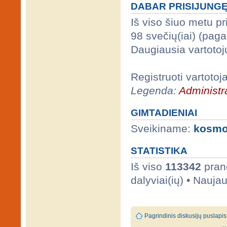
DABAR PRISIJUNG
Iš viso šiuo metu p
98 svečių(iai) (pag
Daugiausia vartotoj
Registruoti vartotoj
Legenda:
Administra
GIMTADIENIAI
Sveikiname:
kosm
STATISTIKA
Iš viso
113342
prane
dalyviai(ių) • Nauja
Pagrindinis diskusijų puslapis