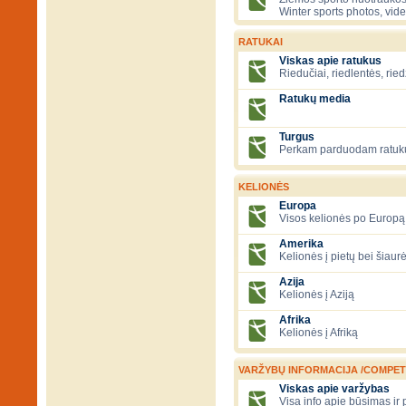
Winter sports photos, vid
RATUKAI
Viskas apie ratukus
Riedučiai, riedlentės, ried
Ratukų media
Turgus
Perkam parduodam ratuk
KELIONĖS
Europa
Visos kelionės po Europą
Amerika
Kelionės į pietų bei šiau
Azija
Kelionės į Aziją
Afrika
Kelionės į Afriką
VARŽYBŲ INFORMACIJA /COMPET
Viskas apie varžybas
Visa info apie būsimas ir