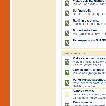
Viskas apie banglentes / 
Viskas, kas susiję su skr
Surfing Media
Reportažai iš bangų raidi
Raidinimo technika
Triukai, patarimai, invent
Pradedantiesiems
Visi klausimai atsakymai
Perku-parduodu SURFI
ŽIEMOS SPORTAS
Viskas apie žiemos spor
Vieta diskusijoms apie vi
General Winter sports
Žiemos sporto technika, 
Viskas apie įranga, raidini
Perku-parduodu ziemos sp
Parduodam, perkam, keic
Sell, buy, change..
Šiandien varom į...
Jei kažkur yra sniego, tavo
atsiras daugiau berazumių
Žiemos media
Žiemos sporto nuotraukos