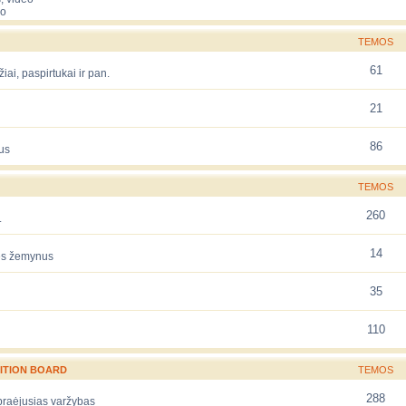
eo
TEMOS
61
žiai, paspirtukai ir pan.
21
86
us
TEMOS
260
.
14
rės žemynus
35
110
ITION BOARD
TEMOS
288
 praėjusias varžybas