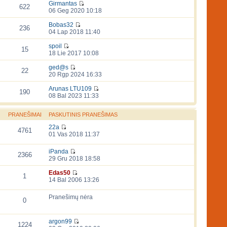
Girmantas
622
06 Geg 2020 10:18
Bobas32
236
04 Lap 2018 11:40
spoil
15
18 Lie 2017 10:08
ged@s
22
20 Rgp 2024 16:33
Arunas LTU109
190
08 Bal 2023 11:33
PRANEŠIMAI
PASKUTINIS PRANEŠIMAS
22a
4761
01 Vas 2018 11:37
iPanda
2366
29 Gru 2018 18:58
Edas50
1
14 Bal 2006 13:26
Pranešimų nėra
0
argon99
1224