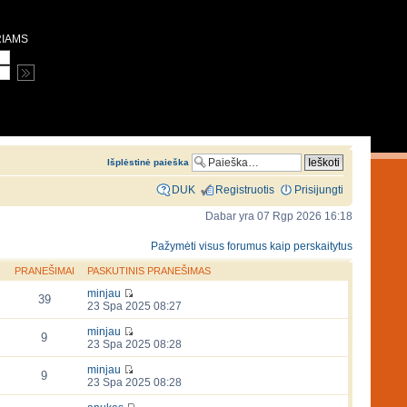
RIAMS
Išplėstinė paieška
DUK
Registruotis
Prisijungti
Dabar yra 07 Rgp 2026 16:18
Pažymėti visus forumus kaip perskaitytus
PRANEŠIMAI
PASKUTINIS PRANEŠIMAS
minjau
39
23 Spa 2025 08:27
minjau
9
23 Spa 2025 08:28
minjau
9
23 Spa 2025 08:28