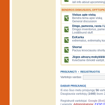
/all info about upcomming
BENDROS DISKUSIJOS, OFFTOPIC
Viskas apie viską
Bendra tema apie viską
General discussion
Dingo, pamesta, rasta / 
Dingęs inventorius, pamesti
Lost&found stuff.
ExKarka
extremalus, extremalių k
Shortai
Paciuu kroociausiu shortu 
Jėgos aitvarų mokyklėlė
Kviečiame išmokti valdyti 
PRISIJUNGTI
•
REGISTRUOTIS
Vartotojo vardas:
DABAR PRISIJUNGĘ
Iš viso šiuo metu prisijungę
56
varto
Daugiausia vartotojų (
1440
) buvo 
Registruoti vartotojai:
Google [Bot]
Legenda:
Administratoriai
,
EXSP 