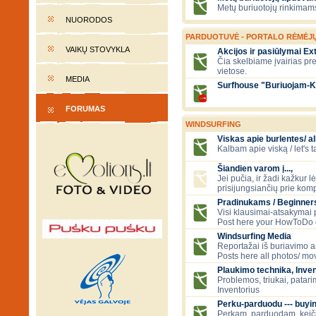
Metų buriuotojų rinkimams
NUORODOS
PARDUOTUVĖ - PORTALO RĖMĖJ
VAIKŲ STOVYKLA
Akcijos ir pasiūlymai E
Čia skelbiame įvairias pr
vietose.
MEDIA
Surfhouse "Buriuojam-K
FORUMAS
WINDSURFING
Viskas apie burlentes/ al
Kalbam apie viską / let's 
Šiandien varom į...,
Jei pučia, ir žadi kažkur 
prisijungsiančių prie kom
Pradinukams / Beginners
Visi klausimai-atsakymai
Post here your HowToDo 
Windsurfing Media
Reportažai iš buriavimo ar
Posts here all photos/ mov
Plaukimo technika, Inven
Problemos, triukai, patari
Inventorius
Perku-parduodu --- buying
Perkam, parduodam, kei