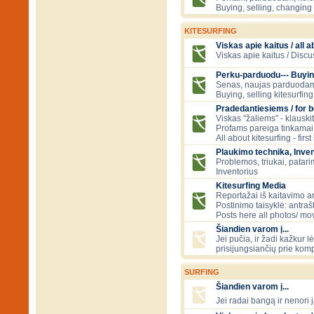
Buying, selling, changing 
KITESURFING
Viskas apie kaitus / all a
Viskas apie kaitus / Discu
Perku-parduodu--- Buyin
Senas, naujas parduodam
Buying, selling kitesurfing 
Pradedantiesiems / for 
Viskas "žaliems" - klauski
Profams pareiga tinkamai
All about kitesurfing - first
Plaukimo technika, Inven
Problemos, triukai, patari
Inventorius
Kitesurfing Media
Reportažai iš kaitavimo ar
Postinimo taisyklė: antraš
Posts here all photos/ mov
Šiandien varom į...
Jei pučia, ir žadi kažkur 
prisijungsiančių prie kom
SURFING
Šiandien varom į...
Jei radai bangą ir nenori j