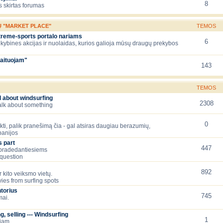
8
 skirtas forumas
Ų "MARKET PLACE"
TEMOS
xtreme-sports portalo nariams
6
ekybines akcijas ir nuolaidas, kurios galioja mūsų draugų prekybos
aituojam"
143
TEMOS
l about windsurfing
2308
talk about something
0
lėkti, palik pranešimą čia - gal atsiras daugiau berazumių,
panijos
 part
447
 pradedantiesiems
question
892
 kito veiksmo vietų.
ies from surfing spots
torius
745
mai.
, selling --- Windsurfing
1
čiam