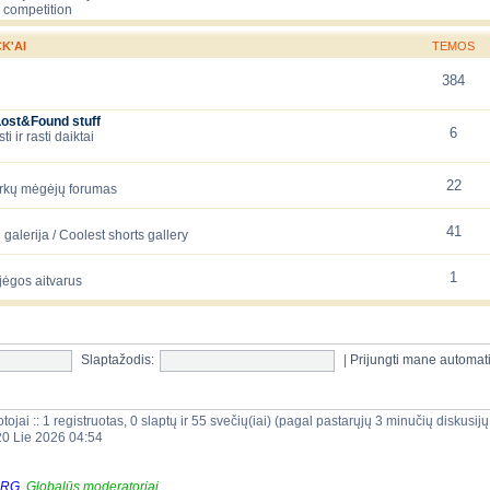
 competition
K'AI
TEMOS
384
Lost&Found stuff
6
 ir rasti daiktai
22
arkų mėgėjų forumas
41
galerija / Coolest shorts gallery
1
jėgos aitvarus
Slaptažodis:
|
Prijungti mane automat
tojai :: 1 registruotas, 0 slaptų ir 55 svečių(iai) (pagal pastarųjų 3 minučių diskusi
20 Lie 2026 04:54
ORG
,
Globalūs moderatoriai