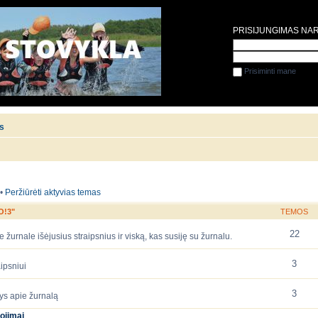
PRISIJUNGIMAS NA
Prisiminti mane
is
•
Peržiūrėti aktyvias temas
O!3"
TEMOS
22
 žurnale išėjusius straipsnius ir viską, kas susiję su žurnalu.
3
ipsniui
3
ys apie žurnalą
ojimai