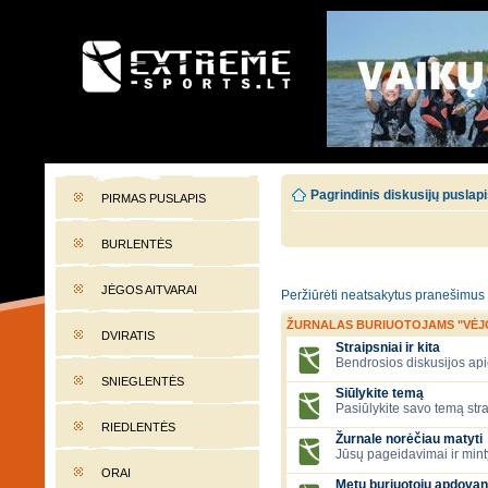
EXTREME-SPORTS.LT
Lietuvos extremalaus sporto portalas
Pagrindinis diskusijų puslap
PIRMAS PUSLAPIS
BURLENTĖS
JĖGOS AITVARAI
Peržiūrėti neatsakytus pranešimus
ŽURNALAS BURIUOTOJAMS "VĖJ
DVIRATIS
Straipsniai ir kita
Bendrosios diskusijos apie
SNIEGLENTĖS
Siūlykite temą
Pasiūlykite savo temą stra
RIEDLENTĖS
Žurnale norėčiau matyti
Jūsų pageidavimai ir mint
ORAI
Metų buriuotojų apdovan