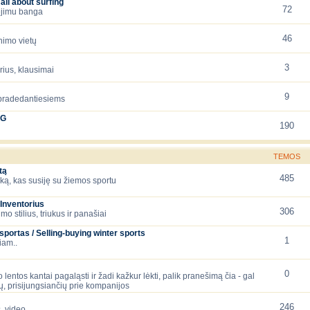
all about surfing
72
iejimu banga
46
nimo vietų
3
orius, klausimai
9
 pradedantiesiems
NG
190
TEMOS
tą
485
ską, kas susiję su žiemos sportu
Inventorius
306
mo stilius, triukus ir panašiai
ortas / Selling-buying winter sports
1
iam..
0
 lentos kantai pagaląsti ir žadi kažkur lėkti, palik pranešimą čia - gal
, prisijungsiančių prie kompanijos
246
, video