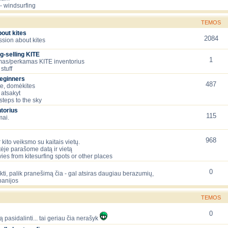
- windsurfing
TEMOS
bout kites
2084
ssion about kites
g-selling KITE
1
as/perkamas KITE inventorius
stuff
beginners
487
te, domėkites
 atsakyt
 steps to the sky
torius
115
mai.
968
 kito veiksmo su kaitais vietų.
tėje parašome datą ir vietą
ies from kitesurfing spots or other places
0
lėkti, palik pranešimą čia - gal atsiras daugiau berazumių,
panijos
TEMOS
0
ą pasidalinti... tai geriau čia nerašyk