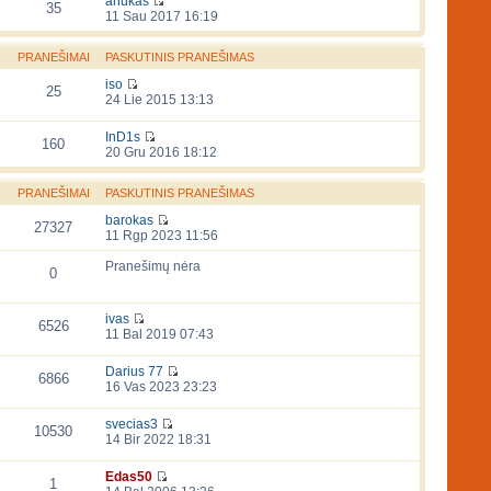
anukas
35
11 Sau 2017 16:19
PRANEŠIMAI
PASKUTINIS PRANEŠIMAS
iso
25
24 Lie 2015 13:13
InD1s
160
20 Gru 2016 18:12
PRANEŠIMAI
PASKUTINIS PRANEŠIMAS
barokas
27327
11 Rgp 2023 11:56
Pranešimų nėra
0
ivas
6526
11 Bal 2019 07:43
Darius 77
6866
16 Vas 2023 23:23
svecias3
10530
14 Bir 2022 18:31
Edas50
1