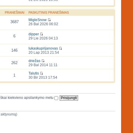
PRANEŠIMAI
PASKUTINIS PRANEŠIMAS
MigleSnow
3687
26 Bal 2026 06:02
dipper
6
29 Lie 2026 04:13
lukaskuprijanovas
146
20 Lap 2013 21:54
driežas
262
29 Bal 2014 11:11
Talutis
1
30 Bir 2013 17:54
iškai kiekvieno apsilankymo metu
jų aktyvumą)