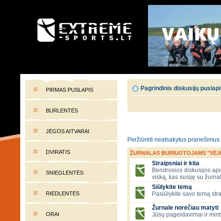
EXTREME-SPORTS.LT
Lietuvos extremalaus sporto portalas
Pagrindinis diskusijų puslap
PIRMAS PUSLAPIS
BURLENTĖS
JĖGOS AITVARAI
Peržiūrėti neatsakytus pranešimus
DVIRATIS
ŽURNALAS BURIUOTOJAMS "VĖJ
Straipsniai ir kita
Bendrosios diskusijos apie
SNIEGLENTĖS
viską, kas susiję su žurna
Siūlykite temą
RIEDLENTĖS
Pasiūlykite savo temą stra
Žurnale norėčiau matyti
ORAI
Jūsų pageidavimai ir mint