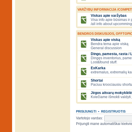
VARŽYBŲ INFORMACIJA /COMPET
Viskas apie varžybas
Visa info apie būsimas ir
/all info about upcomming
BENDROS DISKUSIJOS, OFFTOPIC
Viskas apie viską
Bendra tema apie viską
General discussion
Dingo, pamesta, rasta / 
Dingęs inventorius, pamesti
Lost&found stuff.
ExKarka
extremalus, extremalių k
Shortai
Paciuu kroociausiu shortu 
Jėgos aitvarų mokyklėlė
Kviečiame išmokti valdyti 
PRISIJUNGTI
•
REGISTRUOTIS
Vartotojo vardas:
Prijungti mane automatiškai kiek