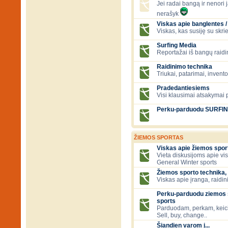
Jei radai bangą ir nenori ją
nerašyk
Viskas apie banglentes / 
Viskas, kas susiję su skr
Surfing Media
Reportažai iš bangų raidi
Raidinimo technika
Triukai, patarimai, invent
Pradedantiesiems
Visi klausimai atsakymai
Perku-parduodu SURFI
ŽIEMOS SPORTAS
Viskas apie žiemos spor
Vieta diskusijoms apie vi
General Winter sports
Žiemos sporto technika, 
Viskas apie įranga, raidini
Perku-parduodu ziemos s
sports
Parduodam, perkam, keic
Sell, buy, change..
Šiandien varom į...