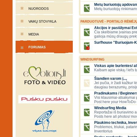
Metų buriuotojų apdovan
NUORODOS
Metų buriuotojų rinkimams
VAIKŲ STOVYKLA
PARDUOTUVĖ - PORTALO RĖMĖJ
Akcijos ir pasiūlymai E
Čia skelbiame įvairias pre
MEDIA
galioja mūsų draugų prek
Surfhouse "Buriuojam-K
FORUMAS
WINDSURFING
Viskas apie burlentes/ al
Kalbam apie viską / let's 
Šiandien varom į...,
Jei pučia, ir žadi kažkur lė
daugiau berazumių, prisi
Pradinukams / Beginners
Visi klausimai-atsakymai
Post here your HowToDo 
Windsurfing Media
Reportažai iš buriavimo ar
Posts here all photos/ mov
Plaukimo technika, Inven
Problemos, triukai, patari
Inventorius