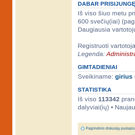
DABAR PRISIJUNG
Iš viso šiuo metu p
600 svečių(iai) (pa
Daugiausia vartotoj
Registruoti vartotoj
Legenda:
Administra
GIMTADIENIAI
Sveikiname:
girius
STATISTIKA
Iš viso
113342
prane
dalyviai(ių) • Nauja
Pagrindinis diskusijų puslapis