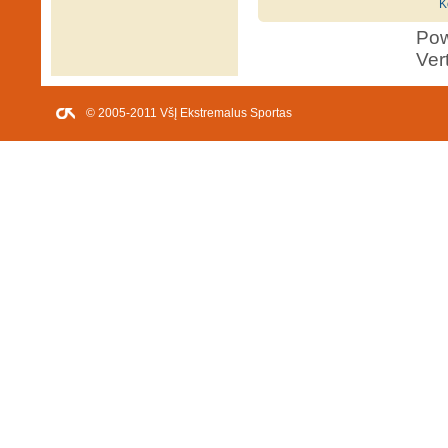
K
Po
Ver
© 2005-2011 VšĮ Ekstremalus Sportas