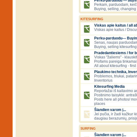
Perku-parduodu --- buying
Perkam, parduodam, kei
Buying, selling, changing 
KITESURFING
Viskas apie kaitus / all a
Viskas apie kaitus / Discu
Perku-parduodu--- Buyin
Senas, naujas parduodam
Buying, selling kitesurfing 
Pradedantiesiems / for 
Viskas "žaliems" - klauski
Profams pareiga tinkamai
All about kitesurfing - first
Plaukimo technika, Inven
Problemos, triukai, patari
Inventorius
Kitesurfing Media
Reportažai iš kaitavimo ar
Postinimo taisyklė: antraš
Posts here all photos/ mov
places
Šiandien varom į...
Jei pučia, ir žadi kažkur lė
daugiau berazumių, prisi
SURFING
Šiandien varom į...