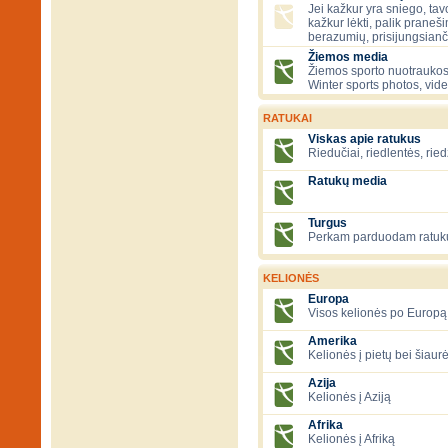
Jei kažkur yra sniego, tavo
kažkur lėkti, palik praneš
berazumių, prisijungsianč
Žiemos media
Žiemos sporto nuotraukos
Winter sports photos, vid
RATUKAI
Viskas apie ratukus
Riedučiai, riedlentės, ried
Ratukų media
Turgus
Perkam parduodam ratuk
KELIONĖS
Europa
Visos kelionės po Europą
Amerika
Kelionės į pietų bei šiau
Azija
Kelionės į Aziją
Afrika
Kelionės į Afriką