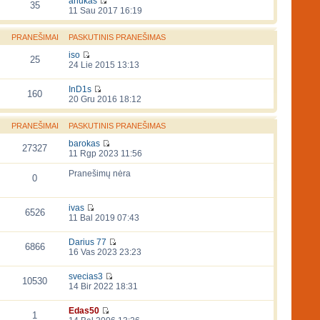
anukas
35
11 Sau 2017 16:19
PRANEŠIMAI
PASKUTINIS PRANEŠIMAS
iso
25
24 Lie 2015 13:13
InD1s
160
20 Gru 2016 18:12
PRANEŠIMAI
PASKUTINIS PRANEŠIMAS
barokas
27327
11 Rgp 2023 11:56
Pranešimų nėra
0
ivas
6526
11 Bal 2019 07:43
Darius 77
6866
16 Vas 2023 23:23
svecias3
10530
14 Bir 2022 18:31
Edas50
1