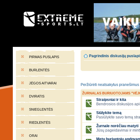
EXTREME-SPORTS.LT
Lietuvos extremalaus sporto portalas
Pagrindinis diskusijų puslap
PIRMAS PUSLAPIS
BURLENTĖS
JĖGOS AITVARAI
Peržiūrėti neatsakytus pranešimus
ŽURNALAS BURIUOTOJAMS "VĖJ
DVIRATIS
Straipsniai ir kita
Bendrosios diskusijos apie
SNIEGLENTĖS
Siūlykite temą
Pasiūlykite savo temą stra
RIEDLENTĖS
Žurnale norėčiau matyti
Jūsų pageidavimai ir mint
ORAI
Metų buriuotojų apdovan