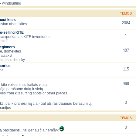
- windsurfing
TEMOS
bout kites
2084
ssion about kites
g-selling KITE
1
as/perkamas KITE inventorius
stuff
beginners
487
te, domėkites
 atsakyt
 steps to the sky
torius
115
mai.
968
 kito veiksmo su kaitais vietų.
tėje parašome datą ir vietą
ies from kitesurfing spots or other places
0
lėkti, palik pranešimą čia - gal atsiras daugiau berazumių,
panijos
TEMOS
0
ą pasidalinti... tai geriau čia nerašyk