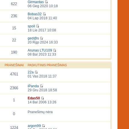
Girmantas
622
06 Geg 2020 10:18
Bobas32
236
04 Lap 2018 11:40
spoil
15
18 Lie 2017 10:08
ged@s
22
20 Rgp 2024 16:33
Arunas LTU109
190
08 Bal 2023 11:33
PRANEŠIMAI
PASKUTINIS PRANEŠIMAS
22a
4761
01 Vas 2018 11:37
iPanda
2366
29 Gru 2018 18:58
Edas50
1
14 Bal 2006 13:26
Pranešimų nėra
0
argon99
1224