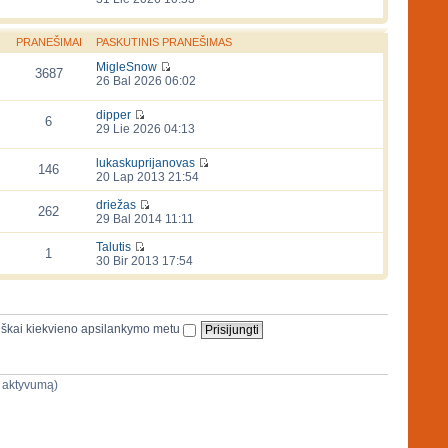
PRANEŠIMAI
PASKUTINIS PRANEŠIMAS
MigleSnow
3687
26 Bal 2026 06:02
dipper
6
29 Lie 2026 04:13
lukaskuprijanovas
146
20 Lap 2013 21:54
driežas
262
29 Bal 2014 11:11
Talutis
1
30 Bir 2013 17:54
iškai kiekvieno apsilankymo metu
jų aktyvumą)