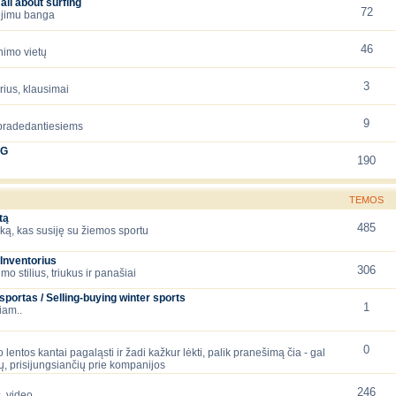
all about surfing
72
iejimu banga
46
nimo vietų
3
orius, klausimai
9
 pradedantiesiems
NG
190
TEMOS
tą
485
ską, kas susiję su žiemos sportu
Inventorius
306
mo stilius, triukus ir panašiai
ortas / Selling-buying winter sports
1
iam..
0
 lentos kantai pagaląsti ir žadi kažkur lėkti, palik pranešimą čia - gal
, prisijungsiančių prie kompanijos
246
, video