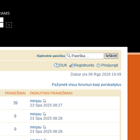
RIAMS
Išplėstinė paieška
DUK
Registruotis
Prisijungti
Dabar yra 08 Rgp 2026 19:49
Pažymėti visus forumus kaip perskaitytus
PRANEŠIMAI
PASKUTINIS PRANEŠIMAS
minjau
39
23 Spa 2025 08:27
minjau
9
23 Spa 2025 08:28
minjau
9
23 Spa 2025 08:28