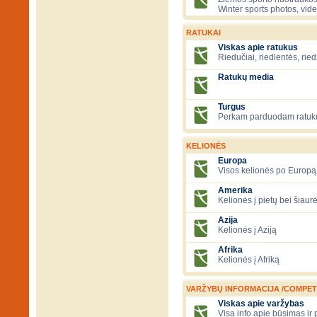
Winter sports photos, vid
RATUKAI
Viskas apie ratukus
Riedučiai, riedlentės, ried
Ratukų media
Turgus
Perkam parduodam ratuk
KELIONĖS
Europa
Visos kelionės po Europą
Amerika
Kelionės į pietų bei šiau
Azija
Kelionės į Aziją
Afrika
Kelionės į Afriką
VARŽYBŲ INFORMACIJA /COMPET
Viskas apie varžybas
Visa info apie būsimas ir