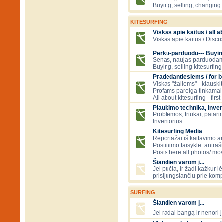
Buying, selling, changing 
KITESURFING
Viskas apie kaitus / all a
Viskas apie kaitus / Discu
Perku-parduodu--- Buyin
Senas, naujas parduodam
Buying, selling kitesurfing 
Pradedantiesiems / for 
Viskas "žaliems" - klauski
Profams pareiga tinkamai
All about kitesurfing - first
Plaukimo technika, Inven
Problemos, triukai, patari
Inventorius
Kitesurfing Media
Reportažai iš kaitavimo ar
Postinimo taisyklė: antraš
Posts here all photos/ mov
Šiandien varom į...
Jei pučia, ir žadi kažkur 
prisijungsiančių prie kom
SURFING
Šiandien varom į...
Jei radai bangą ir nenori j