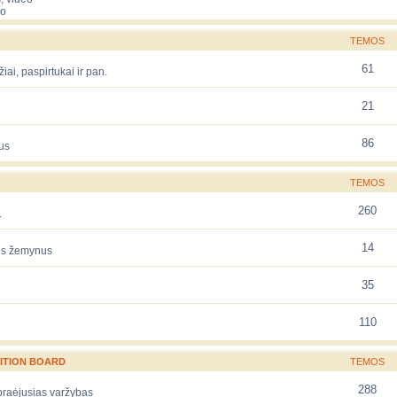
eo
TEMOS
61
žiai, paspirtukai ir pan.
21
86
us
TEMOS
260
.
14
rės žemynus
35
110
ITION BOARD
TEMOS
288
 praėjusias varžybas