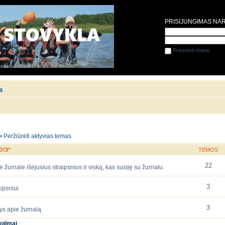
PRISIJUNGIMAS NA
Prisiminti mane
is
•
Peržiūrėti aktyvias temas
O!3"
TEMOS
22
 žurnale išėjusius straipsnius ir viską, kas susiję su žurnalu.
3
ipsniui
3
ys apie žurnalą
ojimai