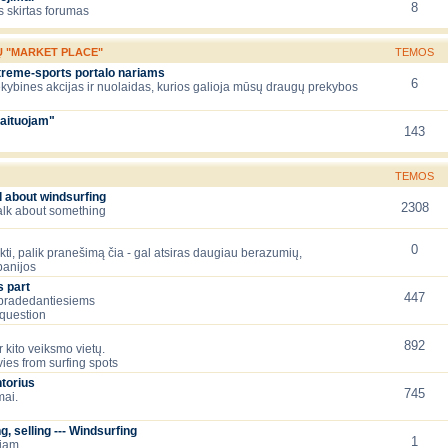
8
 skirtas forumas
Ų "MARKET PLACE"
TEMOS
xtreme-sports portalo nariams
6
ekybines akcijas ir nuolaidas, kurios galioja mūsų draugų prekybos
aituojam"
143
TEMOS
l about windsurfing
2308
talk about something
0
lėkti, palik pranešimą čia - gal atsiras daugiau berazumių,
panijos
 part
447
 pradedantiesiems
question
892
 kito veiksmo vietų.
ies from surfing spots
torius
745
mai.
, selling --- Windsurfing
1
čiam