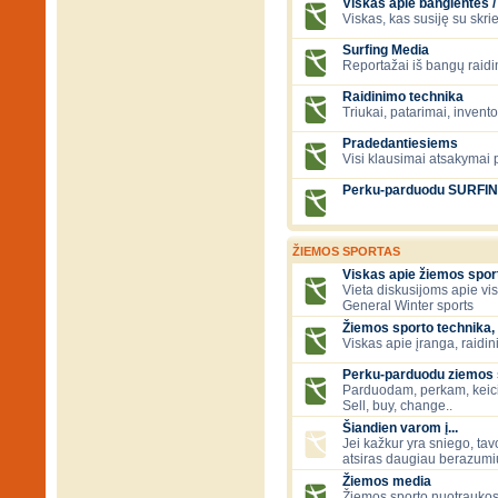
Viskas apie banglentes / 
Viskas, kas susiję su skr
Surfing Media
Reportažai iš bangų raidi
Raidinimo technika
Triukai, patarimai, invent
Pradedantiesiems
Visi klausimai atsakymai
Perku-parduodu SURFI
ŽIEMOS SPORTAS
Viskas apie žiemos spor
Vieta diskusijoms apie vi
General Winter sports
Žiemos sporto technika, 
Viskas apie įranga, raidini
Perku-parduodu ziemos sp
Parduodam, perkam, keic
Sell, buy, change..
Šiandien varom į...
Jei kažkur yra sniego, tavo
atsiras daugiau berazumių
Žiemos media
Žiemos sporto nuotraukos