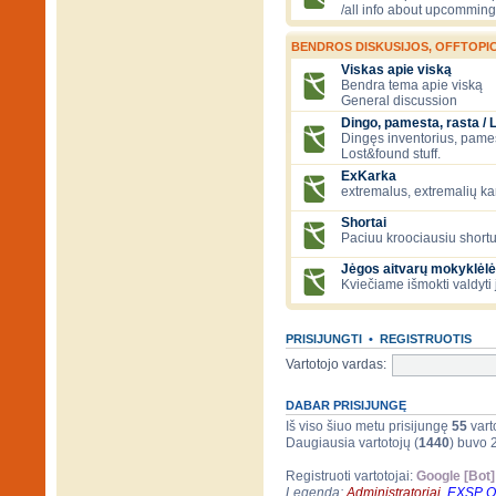
/all info about upcomming
BENDROS DISKUSIJOS, OFFTOPIC
Viskas apie viską
Bendra tema apie viską
General discussion
Dingo, pamesta, rasta / 
Dingęs inventorius, pamesti
Lost&found stuff.
ExKarka
extremalus, extremalių k
Shortai
Paciuu kroociausiu shortu 
Jėgos aitvarų mokyklėlė
Kviečiame išmokti valdyti 
PRISIJUNGTI
•
REGISTRUOTIS
Vartotojo vardas:
DABAR PRISIJUNGĘ
Iš viso šiuo metu prisijungę
55
varto
Daugiausia vartotojų (
1440
) buvo 
Registruoti vartotojai:
Google [Bot]
Legenda:
Administratoriai
,
EXSP 