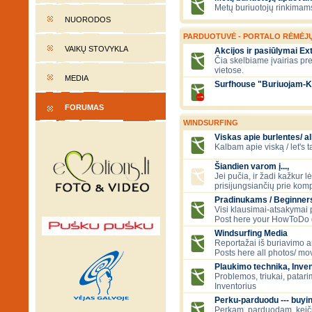
Metų buriuotojų rinkimams
NUORODOS
PARDUOTUVĖ - PORTALO RĖMĖJ
VAIKŲ STOVYKLA
Akcijos ir pasiūlymai E
Čia skelbiame įvairias pr
vietose.
MEDIA
Surfhouse "Buriuojam-K
FORUMAS
WINDSURFING
Viskas apie burlentes/ al
Kalbam apie viską / let's 
Šiandien varom į...,
Jei pučia, ir žadi kažkur 
prisijungsiančių prie kom
Pradinukams / Beginners
Visi klausimai-atsakymai
Post here your HowToDo 
Windsurfing Media
Reportažai iš buriavimo ar
Posts here all photos/ mov
Plaukimo technika, Inven
Problemos, triukai, patari
Inventorius
Perku-parduodu --- buying
Perkam, parduodam, kei