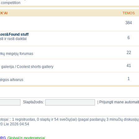
 competition
K'AI
TEMOS
384
Lost&Found stuff
6
 ir rasti daiktai
22
arkų mėgėjų forumas
41
galerija / Coolest shorts gallery
1
jėgos aitvarus
Slaptažodis:
|
Prijungti mane automat
tojai :: 1 registruotas, 0 slaptų ir 54 svečių(iai) (pagal pastarųjų 3 minučių diskusi
20 Lie 2026 04:54
ORG
,
Globalūs moderatoriai