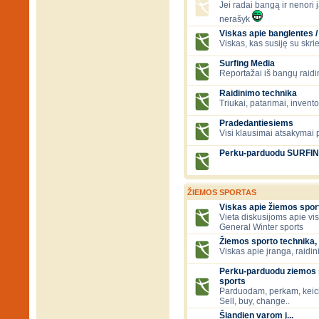
Jei radai bangą ir nenori ją
nerašyk
Viskas apie banglentes / 
Viskas, kas susiję su skr
Surfing Media
Reportažai iš bangų raidi
Raidinimo technika
Triukai, patarimai, invent
Pradedantiesiems
Visi klausimai atsakymai
Perku-parduodu SURFI
ŽIEMOS SPORTAS
Viskas apie žiemos spor
Vieta diskusijoms apie vi
General Winter sports
Žiemos sporto technika, 
Viskas apie įranga, raidini
Perku-parduodu ziemos s
sports
Parduodam, perkam, keic
Sell, buy, change..
Šiandien varom į...