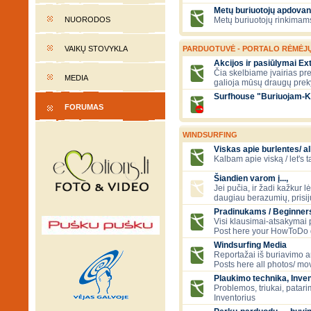
Metų buriuotojų apdovan
NUORODOS
Metų buriuotojų rinkimams
VAIKŲ STOVYKLA
PARDUOTUVĖ - PORTALO RĖMĖJ
Akcijos ir pasiūlymai E
Čia skelbiame įvairias pre
MEDIA
galioja mūsų draugų prek
Surfhouse "Buriuojam-K
FORUMAS
WINDSURFING
Viskas apie burlentes/ al
Kalbam apie viską / let's 
Šiandien varom į...,
Jei pučia, ir žadi kažkur lė
daugiau berazumių, prisi
Pradinukams / Beginners
Visi klausimai-atsakymai
Post here your HowToDo 
Windsurfing Media
Reportažai iš buriavimo ar
Posts here all photos/ mov
Plaukimo technika, Inven
Problemos, triukai, patari
Inventorius