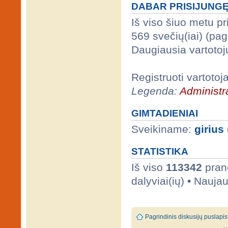
DABAR PRISIJUNG
Iš viso šiuo metu p
569 svečių(iai) (pa
Daugiausia vartotoj
Registruoti vartotoj
Legenda:
Administra
GIMTADIENIAI
Sveikiname:
girius
STATISTIKA
Iš viso
113342
prane
dalyviai(ių) • Nauja
Pagrindinis diskusijų puslapis