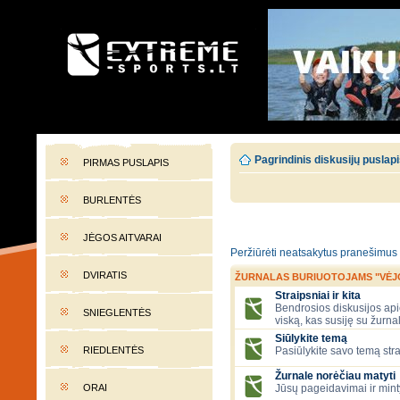
EXTREME-SPORTS.LT
Lietuvos extremalaus sporto portalas
Pagrindinis diskusijų puslap
PIRMAS PUSLAPIS
BURLENTĖS
JĖGOS AITVARAI
Peržiūrėti neatsakytus pranešimus
DVIRATIS
ŽURNALAS BURIUOTOJAMS "VĖJ
Straipsniai ir kita
Bendrosios diskusijos apie
SNIEGLENTĖS
viską, kas susiję su žurna
Siūlykite temą
RIEDLENTĖS
Pasiūlykite savo temą stra
Žurnale norėčiau matyti
ORAI
Jūsų pageidavimai ir mint