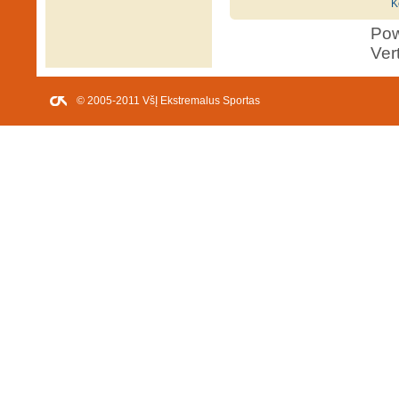
K
Po
Ver
© 2005-2011 VšĮ Ekstremalus Sportas