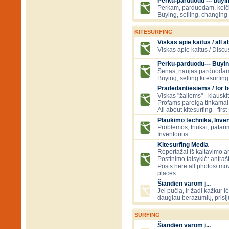
Perku-parduodu --- buying
Perkam, parduodam, kei
Buying, selling, changing 
KITESURFING
Viskas apie kaitus / all a
Viskas apie kaitus / Discu
Perku-parduodu--- Buyin
Senas, naujas parduodam
Buying, selling kitesurfing 
Pradedantiesiems / for 
Viskas "žaliems" - klauski
Profams pareiga tinkamai
All about kitesurfing - first
Plaukimo technika, Inven
Problemos, triukai, patari
Inventorius
Kitesurfing Media
Reportažai iš kaitavimo ar
Postinimo taisyklė: antraš
Posts here all photos/ mov
places
Šiandien varom į...
Jei pučia, ir žadi kažkur lė
daugiau berazumių, prisi
SURFING
Šiandien varom į...