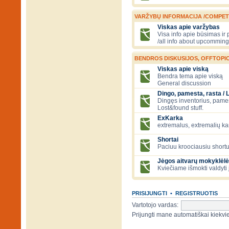
VARŽYBŲ INFORMACIJA /COMPET
Viskas apie varžybas
Visa info apie būsimas ir
/all info about upcomming
BENDROS DISKUSIJOS, OFFTOPIC
Viskas apie viską
Bendra tema apie viską
General discussion
Dingo, pamesta, rasta / 
Dingęs inventorius, pamesti
Lost&found stuff.
ExKarka
extremalus, extremalių k
Shortai
Paciuu kroociausiu shortu 
Jėgos aitvarų mokyklėlė
Kviečiame išmokti valdyti 
PRISIJUNGTI
•
REGISTRUOTIS
Vartotojo vardas:
Prijungti mane automatiškai kiek