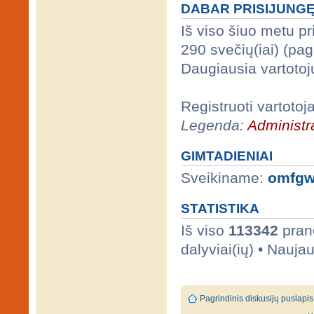
DABAR PRISIJUNG
Iš viso šiuo metu p
290 svečių(iai) (pa
Daugiausia vartotoj
Registruoti vartotoj
Legenda:
Administra
GIMTADIENIAI
Sveikiname:
omfgw
STATISTIKA
Iš viso
113342
prane
dalyviai(ių) • Nauja
Pagrindinis diskusijų puslapis