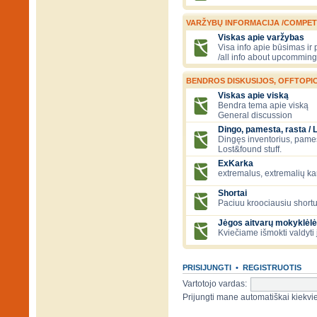
VARŽYBŲ INFORMACIJA /COMPET
Viskas apie varžybas
Visa info apie būsimas ir
/all info about upcomming
BENDROS DISKUSIJOS, OFFTOPIC
Viskas apie viską
Bendra tema apie viską
General discussion
Dingo, pamesta, rasta / 
Dingęs inventorius, pamesti
Lost&found stuff.
ExKarka
extremalus, extremalių k
Shortai
Paciuu kroociausiu shortu 
Jėgos aitvarų mokyklėlė
Kviečiame išmokti valdyti 
PRISIJUNGTI
•
REGISTRUOTIS
Vartotojo vardas:
Prijungti mane automatiškai kiek