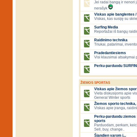
Jei radai bangą ir nenori ją
nerašyk
Viskas apie banglentes / 
Viskas, kas susiję su skr
Surfing Media
Reportažai iš bangų raidi
Raidinimo technika
Triukai, patarimai, invent
Pradedantiesiems
Visi klausimai atsakymai
Perku-parduodu SURFI
ŽIEMOS SPORTAS
Viskas apie žiemos spor
Vieta diskusijoms apie vi
General Winter sports
Žiemos sporto technika, 
Viskas apie įranga, raidini
Perku-parduodu ziemos s
sports
Parduodam, perkam, keic
Sell, buy, change..
Šiandien varom į...