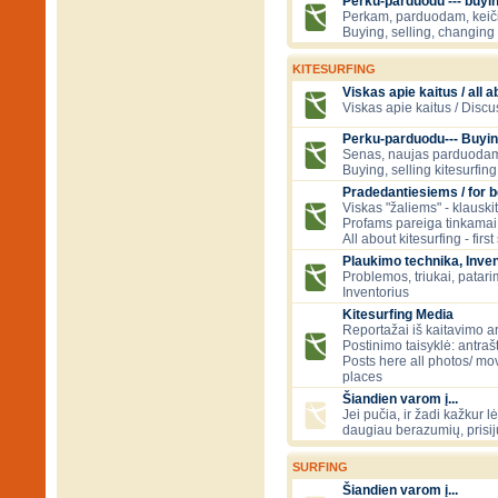
Perku-parduodu --- buying
Perkam, parduodam, kei
Buying, selling, changing 
KITESURFING
Viskas apie kaitus / all a
Viskas apie kaitus / Discu
Perku-parduodu--- Buyin
Senas, naujas parduodam
Buying, selling kitesurfing 
Pradedantiesiems / for 
Viskas "žaliems" - klauski
Profams pareiga tinkamai
All about kitesurfing - first
Plaukimo technika, Inven
Problemos, triukai, patari
Inventorius
Kitesurfing Media
Reportažai iš kaitavimo ar
Postinimo taisyklė: antraš
Posts here all photos/ mov
places
Šiandien varom į...
Jei pučia, ir žadi kažkur lė
daugiau berazumių, prisi
SURFING
Šiandien varom į...