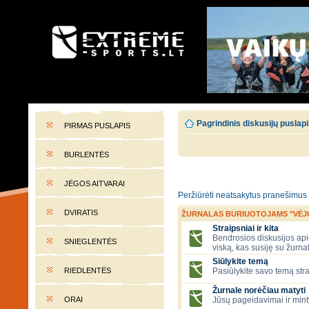
EXTREME-SPORTS.LT
Lietuvos extremalaus sporto portalas
Pagrindinis diskusijų puslap
PIRMAS PUSLAPIS
BURLENTĖS
JĖGOS AITVARAI
Peržiūrėti neatsakytus pranešimus
DVIRATIS
ŽURNALAS BURIUOTOJAMS "VĖJ
Straipsniai ir kita
Bendrosios diskusijos apie
SNIEGLENTĖS
viską, kas susiję su žurna
Siūlykite temą
RIEDLENTĖS
Pasiūlykite savo temą stra
Žurnale norėčiau matyti
ORAI
Jūsų pageidavimai ir mint