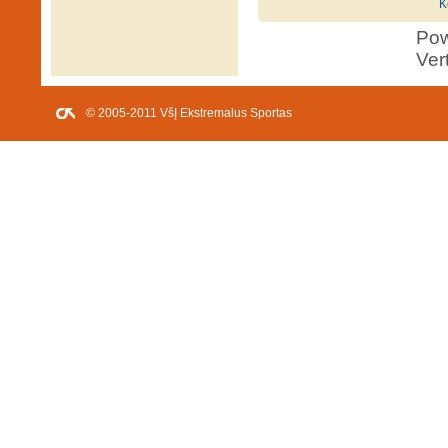
K
Po
Ver
© 2005-2011 VšĮ Ekstremalus Sportas