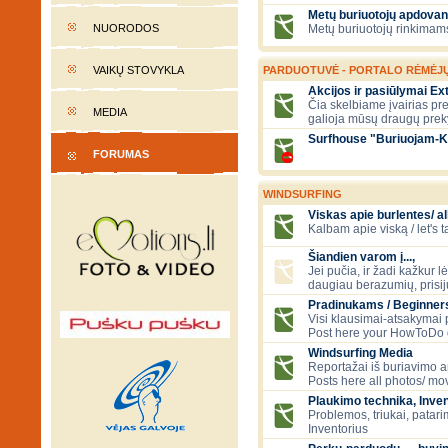
Metų buriuotojų apdovan
NUORODOS
Metų buriuotojų rinkimams
VAIKŲ STOVYKLA
PARDUOTUVĖ - PORTALO RĖMĖJ
Akcijos ir pasiūlymai E
Čia skelbiame įvairias pre
MEDIA
galioja mūsų draugų prek
Surfhouse "Buriuojam-K
FORUMAS
WINDSURFING
Viskas apie burlentes/ al
Kalbam apie viską / let's 
Šiandien varom į...,
Jei pučia, ir žadi kažkur lė
daugiau berazumių, prisi
Pradinukams / Beginners
Visi klausimai-atsakymai
Post here your HowToDo 
Windsurfing Media
Reportažai iš buriavimo ar
Posts here all photos/ mov
Plaukimo technika, Inven
Problemos, triukai, patari
Inventorius