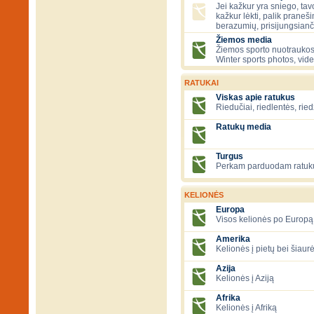
Jei kažkur yra sniego, tavo
kažkur lėkti, palik praneš
berazumių, prisijungsianč
Žiemos media
Žiemos sporto nuotraukos
Winter sports photos, vid
RATUKAI
Viskas apie ratukus
Riedučiai, riedlentės, ried
Ratukų media
Turgus
Perkam parduodam ratuk
KELIONĖS
Europa
Visos kelionės po Europą
Amerika
Kelionės į pietų bei šiau
Azija
Kelionės į Aziją
Afrika
Kelionės į Afriką