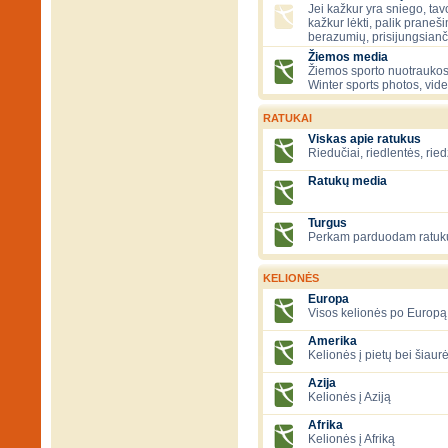
Jei kažkur yra sniego, tavo
kažkur lėkti, palik praneš
berazumių, prisijungsianč
Žiemos media
Žiemos sporto nuotraukos
Winter sports photos, vid
RATUKAI
Viskas apie ratukus
Riedučiai, riedlentės, ried
Ratukų media
Turgus
Perkam parduodam ratuk
KELIONĖS
Europa
Visos kelionės po Europą
Amerika
Kelionės į pietų bei šiau
Azija
Kelionės į Aziją
Afrika
Kelionės į Afriką