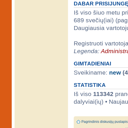
DABAR PRISIJUNG
Iš viso šiuo metu p
689 svečių(iai) (pa
Daugiausia vartotoj
Registruoti vartotoj
Legenda:
Administra
GIMTADIENIAI
Sveikiname:
new
(4
STATISTIKA
Iš viso
113342
prane
dalyviai(ių) • Nauja
Pagrindinis diskusijų puslapis