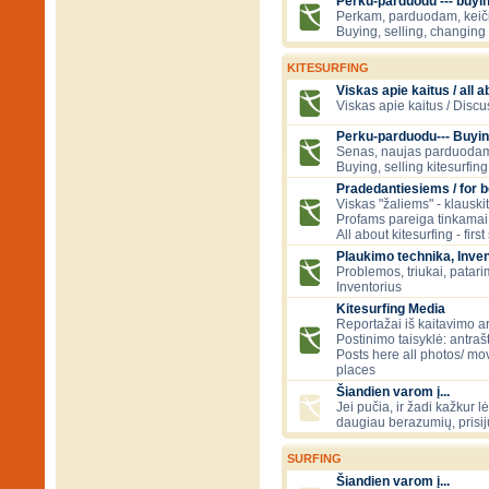
Perku-parduodu --- buying
Perkam, parduodam, kei
Buying, selling, changing 
KITESURFING
Viskas apie kaitus / all a
Viskas apie kaitus / Discu
Perku-parduodu--- Buyin
Senas, naujas parduodam
Buying, selling kitesurfing 
Pradedantiesiems / for 
Viskas "žaliems" - klauski
Profams pareiga tinkamai
All about kitesurfing - first
Plaukimo technika, Inven
Problemos, triukai, patari
Inventorius
Kitesurfing Media
Reportažai iš kaitavimo ar
Postinimo taisyklė: antraš
Posts here all photos/ mov
places
Šiandien varom į...
Jei pučia, ir žadi kažkur lė
daugiau berazumių, prisi
SURFING
Šiandien varom į...