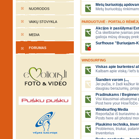
Metų buriuotojų apdovan
NUORODOS
Metų buriuotojų rinkimams
VAIKŲ STOVYKLA
PARDUOTUVĖ - PORTALO RĖMĖJ
Akcijos ir pasiūlymai E
Čia skelbiame įvairias pre
MEDIA
galioja mūsų draugų prek
Surfhouse "Buriuojam-K
FORUMAS
WINDSURFING
Viskas apie burlentes/ al
Kalbam apie viską / let's 
Šiandien varom į...,
Jei pučia, ir žadi kažkur lė
daugiau berazumių, prisi
Pradinukams / Beginners
Visi klausimai-atsakymai
Post here your HowToDo 
Windsurfing Media
Reportažai iš buriavimo ar
Posts here all photos/ mov
Plaukimo technika, Inven
Problemos, triukai, patari
Inventorius