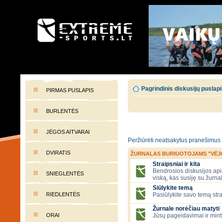
EXTREME-SPORTS.LT
Lietuvos extremalaus sporto portalas
Pagrindinis diskusijų puslap
PIRMAS PUSLAPIS
BURLENTĖS
JĖGOS AITVARAI
Peržiūrėti neatsakytus pranešimus
DVIRATIS
ŽURNALAS BURIUOTOJAMS "VĖJ
Straipsniai ir kita
Bendrosios diskusijos apie
SNIEGLENTĖS
viską, kas susiję su žurna
Siūlykite temą
RIEDLENTĖS
Pasiūlykite savo temą stra
Žurnale norėčiau matyti
ORAI
Jūsų pageidavimai ir mint