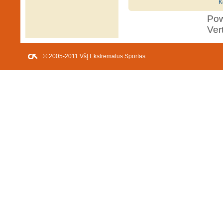
K
Po
Ver
© 2005-2011 VšĮ Ekstremalus Sportas