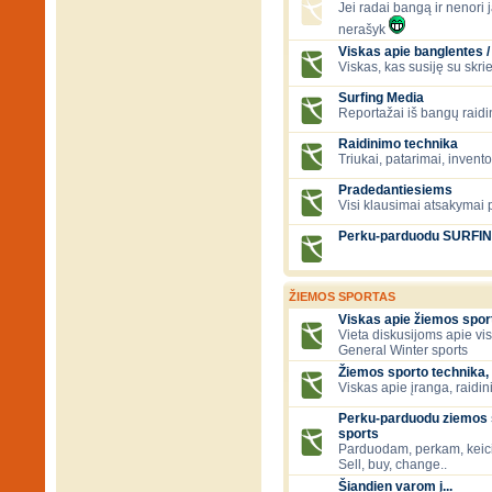
Jei radai bangą ir nenori ją
nerašyk
Viskas apie banglentes / 
Viskas, kas susiję su skr
Surfing Media
Reportažai iš bangų raidi
Raidinimo technika
Triukai, patarimai, invent
Pradedantiesiems
Visi klausimai atsakymai
Perku-parduodu SURFI
ŽIEMOS SPORTAS
Viskas apie žiemos spor
Vieta diskusijoms apie vi
General Winter sports
Žiemos sporto technika, 
Viskas apie įranga, raidini
Perku-parduodu ziemos s
sports
Parduodam, perkam, keic
Sell, buy, change..
Šiandien varom į...