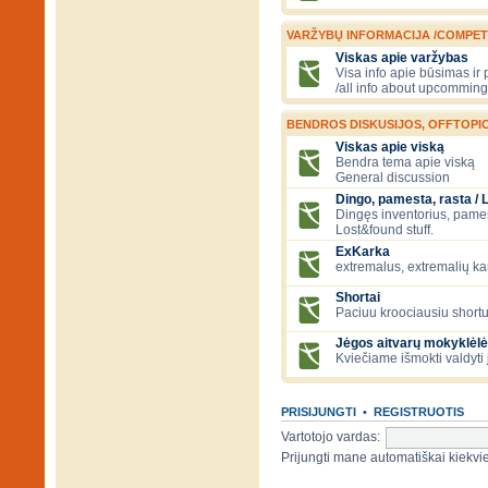
VARŽYBŲ INFORMACIJA /COMPET
Viskas apie varžybas
Visa info apie būsimas ir
/all info about upcomming
BENDROS DISKUSIJOS, OFFTOPIC
Viskas apie viską
Bendra tema apie viską
General discussion
Dingo, pamesta, rasta / 
Dingęs inventorius, pamesti
Lost&found stuff.
ExKarka
extremalus, extremalių k
Shortai
Paciuu kroociausiu shortu 
Jėgos aitvarų mokyklėlė
Kviečiame išmokti valdyti 
PRISIJUNGTI
•
REGISTRUOTIS
Vartotojo vardas:
Prijungti mane automatiškai kiek