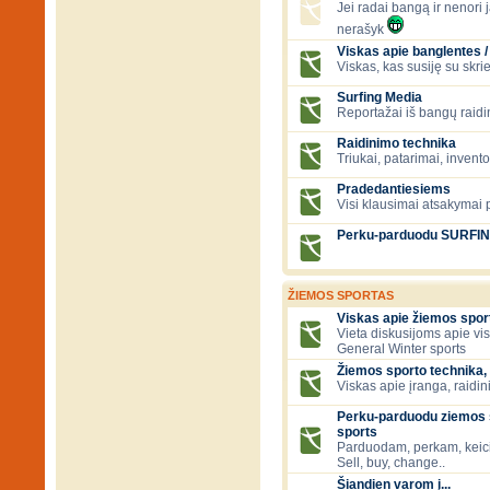
Jei radai bangą ir nenori ją
nerašyk
Viskas apie banglentes / 
Viskas, kas susiję su skr
Surfing Media
Reportažai iš bangų raidi
Raidinimo technika
Triukai, patarimai, invent
Pradedantiesiems
Visi klausimai atsakymai
Perku-parduodu SURFI
ŽIEMOS SPORTAS
Viskas apie žiemos spor
Vieta diskusijoms apie vi
General Winter sports
Žiemos sporto technika, 
Viskas apie įranga, raidini
Perku-parduodu ziemos s
sports
Parduodam, perkam, keic
Sell, buy, change..
Šiandien varom į...