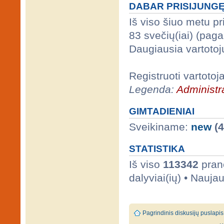
DABAR PRISIJUNG
Iš viso šiuo metu p
83 svečių(iai) (pag
Daugiausia vartotoj
Registruoti vartotoj
Legenda:
Administra
GIMTADIENIAI
Sveikiname:
new
(4
STATISTIKA
Iš viso
113342
prane
dalyviai(ių) • Nauja
Pagrindinis diskusijų puslapis