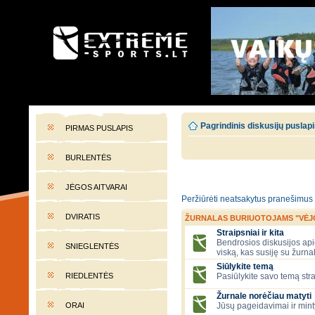
EXTREME-SPORTS.LT
Lietuvos extremalaus sporto portalas
Pagrindinis diskusijų puslap
PIRMAS PUSLAPIS
BURLENTĖS
JĖGOS AITVARAI
Peržiūrėti neatsakytus pranešimus
DVIRATIS
ŽURNALAS BURIUOTOJAMS "VĖJ
Straipsniai ir kita
Bendrosios diskusijos apie
SNIEGLENTĖS
viską, kas susiję su žurna
Siūlykite temą
RIEDLENTĖS
Pasiūlykite savo temą stra
Žurnale norėčiau matyti
ORAI
Jūsų pageidavimai ir mint