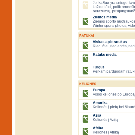
Jei kažkur yra sniego, tavo
kažkur lėkti, palik praneš
berazumių, prisijungsianč
Žiemos media
Žiemos sporto nuotraukos
Winter sports photos, vid
RATUKAI
Viskas apie ratukus
Riedučiai, riedlentės, ried
Ratukų media
Turgus
Perkam parduodam ratuk
KELIONĖS
Europa
Visos kelionės po Europą
Amerika
Kelionės į pietų bei šiau
Azija
Kelionės į Aziją
Afrika
Kelionės į Afriką