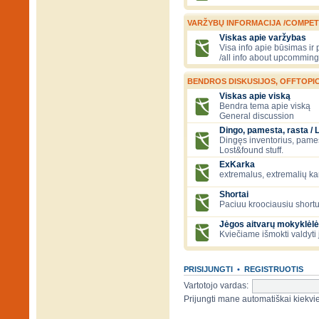
VARŽYBŲ INFORMACIJA /COMPET
Viskas apie varžybas
Visa info apie būsimas ir
/all info about upcomming
BENDROS DISKUSIJOS, OFFTOPIC
Viskas apie viską
Bendra tema apie viską
General discussion
Dingo, pamesta, rasta / 
Dingęs inventorius, pamesti
Lost&found stuff.
ExKarka
extremalus, extremalių k
Shortai
Paciuu kroociausiu shortu 
Jėgos aitvarų mokyklėlė
Kviečiame išmokti valdyti 
PRISIJUNGTI
•
REGISTRUOTIS
Vartotojo vardas:
Prijungti mane automatiškai kiek