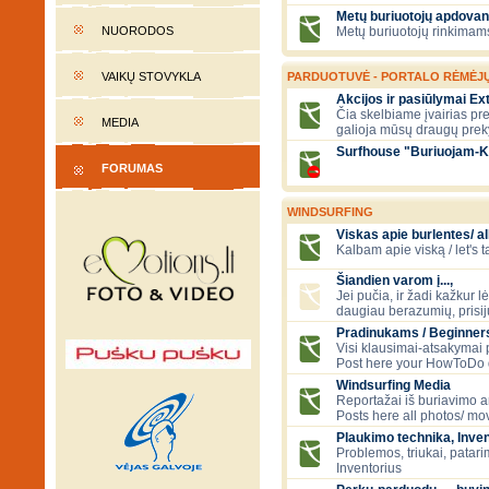
Metų buriuotojų apdovan
NUORODOS
Metų buriuotojų rinkimams
VAIKŲ STOVYKLA
PARDUOTUVĖ - PORTALO RĖMĖJ
Akcijos ir pasiūlymai E
Čia skelbiame įvairias pre
MEDIA
galioja mūsų draugų prek
Surfhouse "Buriuojam-K
FORUMAS
WINDSURFING
Viskas apie burlentes/ al
Kalbam apie viską / let's 
Šiandien varom į...,
Jei pučia, ir žadi kažkur lė
daugiau berazumių, prisi
Pradinukams / Beginners
Visi klausimai-atsakymai
Post here your HowToDo 
Windsurfing Media
Reportažai iš buriavimo ar
Posts here all photos/ mov
Plaukimo technika, Inven
Problemos, triukai, patari
Inventorius