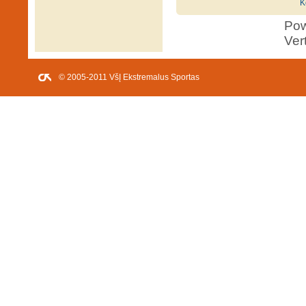
K
Po
Ver
© 2005-2011 VšĮ Ekstremalus Sportas