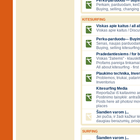
Perku-parduodu --- buying
Perkam, parduodam, kei
Buying, selling, changing 
KITESURFING
Viskas apie kaitus / all a
Viskas apie kaitus / Discu
Perku-parduodu--- Buyin
Senas, naujas parduodam
Buying, selling kitesurfing 
Pradedantiesiems / for 
Viskas "žaliems" - klauski
Profams pareiga tinkamai
All about kitesurfing - first
Plaukimo technika, Inven
Problemos, triukai, patari
Inventorius
Kitesurfing Media
Reportažai iš kaitavimo ar
Postinimo taisyklė: antraš
Posts here all photos/ mov
places
Šiandien varom į...
Jei pučia, ir žadi kažkur lė
daugiau berazumių, prisi
SURFING
Šiandien varom į...