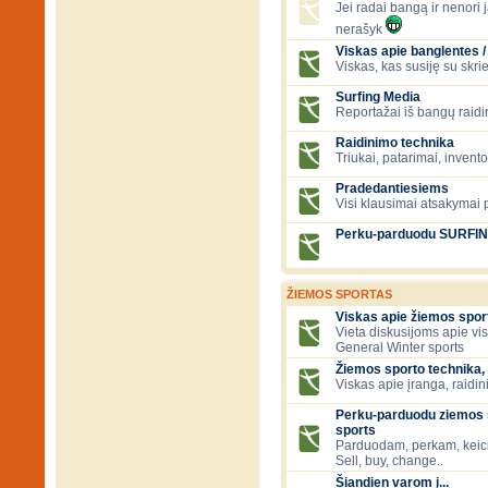
Jei radai bangą ir nenori ją
nerašyk
Viskas apie banglentes / 
Viskas, kas susiję su skr
Surfing Media
Reportažai iš bangų raidi
Raidinimo technika
Triukai, patarimai, invent
Pradedantiesiems
Visi klausimai atsakymai
Perku-parduodu SURFI
ŽIEMOS SPORTAS
Viskas apie žiemos spor
Vieta diskusijoms apie vi
General Winter sports
Žiemos sporto technika, 
Viskas apie įranga, raidini
Perku-parduodu ziemos s
sports
Parduodam, perkam, keic
Sell, buy, change..
Šiandien varom į...