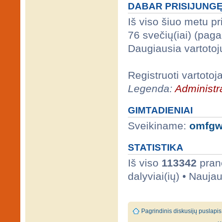
DABAR PRISIJUNG
Iš viso šiuo metu p
76 svečių(iai) (pag
Daugiausia vartotoj
Registruoti vartotoj
Legenda:
Administra
GIMTADIENIAI
Sveikiname:
omfgw
STATISTIKA
Iš viso
113342
prane
dalyviai(ių) • Nauja
Pagrindinis diskusijų puslapis