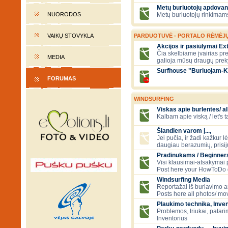
Metų buriuotojų apdovan
NUORODOS
Metų buriuotojų rinkimams
VAIKŲ STOVYKLA
PARDUOTUVĖ - PORTALO RĖMĖJ
Akcijos ir pasiūlymai E
Čia skelbiame įvairias pre
MEDIA
galioja mūsų draugų prek
Surfhouse "Buriuojam-K
FORUMAS
WINDSURFING
Viskas apie burlentes/ al
Kalbam apie viską / let's 
Šiandien varom į...,
Jei pučia, ir žadi kažkur lė
daugiau berazumių, prisi
Pradinukams / Beginners
Visi klausimai-atsakymai
Post here your HowToDo 
Windsurfing Media
Reportažai iš buriavimo ar
Posts here all photos/ mov
Plaukimo technika, Inven
Problemos, triukai, patari
Inventorius