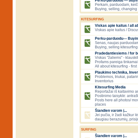
Perku-parduodu --- buying
Perkam, parduodam, kei
Buying, selling, changing 
KITESURFING
Viskas apie kaitus / all a
Viskas apie kaitus / Discu
Perku-parduodu--- Buyin
Senas, naujas parduodam
Buying, selling kitesurfing 
Pradedantiesiems / for 
Viskas "žaliems" - klauski
Profams pareiga tinkamai
All about kitesurfing - first
Plaukimo technika, Inven
Problemos, triukai, patari
Inventorius
Kitesurfing Media
Reportažai iš kaitavimo ar
Postinimo taisyklė: antraš
Posts here all photos/ mov
places
Šiandien varom į...
Jei pučia, ir žadi kažkur lė
daugiau berazumių, prisi
SURFING
Šiandien varom į...