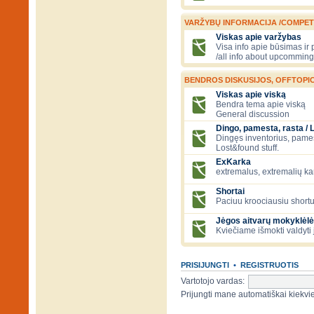
VARŽYBŲ INFORMACIJA /COMPET
Viskas apie varžybas
Visa info apie būsimas ir
/all info about upcomming
BENDROS DISKUSIJOS, OFFTOPIC
Viskas apie viską
Bendra tema apie viską
General discussion
Dingo, pamesta, rasta / 
Dingęs inventorius, pamesti
Lost&found stuff.
ExKarka
extremalus, extremalių k
Shortai
Paciuu kroociausiu shortu 
Jėgos aitvarų mokyklėlė
Kviečiame išmokti valdyti 
PRISIJUNGTI
•
REGISTRUOTIS
Vartotojo vardas:
Prijungti mane automatiškai kiek