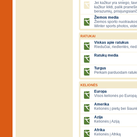
Jei kažkur yra sniego, tavo
kažkur lėkti, palik praneš
berazumių, prisijungsianč
Žiemos media
Žiemos sporto nuotraukos
Winter sports photos, vid
RATUKAI
Viskas apie ratukus
Riedučiai, riedlentės, ried
Ratukų media
Turgus
Perkam parduodam ratuk
KELIONĖS
Europa
Visos kelionės po Europą
Amerika
Kelionės į pietų bei šiau
Azija
Kelionės į Aziją
Afrika
Kelionės į Afriką