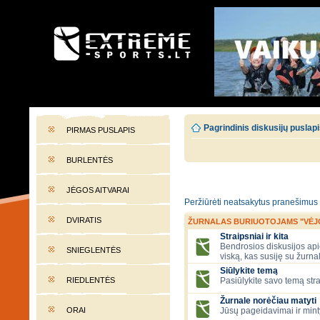
EXTREME-SPORTS.LT
Lietuvos extremalaus sporto portalas
Pagrindinis diskusijų puslap
PIRMAS PUSLAPIS
BURLENTĖS
JĖGOS AITVARAI
Peržiūrėti neatsakytus pranešimus
DVIRATIS
ŽURNALAS BURIUOTOJAMS "VĖJ
Straipsniai ir kita
Bendrosios diskusijos apie
SNIEGLENTĖS
viską, kas susiję su žurna
Siūlykite temą
RIEDLENTĖS
Pasiūlykite savo temą stra
Žurnale norėčiau matyti
ORAI
Jūsų pageidavimai ir mint