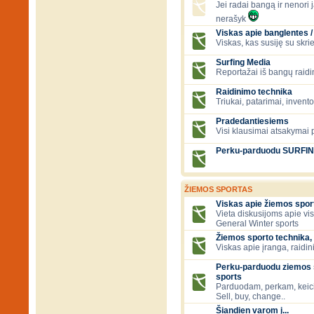
Jei radai bangą ir nenori ją
nerašyk
Viskas apie banglentes / 
Viskas, kas susiję su skr
Surfing Media
Reportažai iš bangų raidi
Raidinimo technika
Triukai, patarimai, invent
Pradedantiesiems
Visi klausimai atsakymai
Perku-parduodu SURFI
ŽIEMOS SPORTAS
Viskas apie žiemos spor
Vieta diskusijoms apie vi
General Winter sports
Žiemos sporto technika, 
Viskas apie įranga, raidini
Perku-parduodu ziemos s
sports
Parduodam, perkam, keic
Sell, buy, change..
Šiandien varom į...