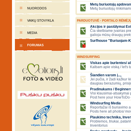
Metų buriuotojų apdovan
NUORODOS
Metų buriuotojų rinkimams
VAIKŲ STOVYKLA
PARDUOTUVĖ - PORTALO RĖMĖJ
Akcijos ir pasiūlymai E
Čia skelbiame įvairias pre
MEDIA
galioja mūsų draugų prek
Surfhouse "Buriuojam-K
FORUMAS
WINDSURFING
Viskas apie burlentes/ al
Kalbam apie viską / let's 
Šiandien varom į...,
Jei pučia, ir žadi kažkur lė
daugiau berazumių, prisi
Pradinukams / Beginners
Visi klausimai-atsakymai
Post here your HowToDo 
Windsurfing Media
Reportažai iš buriavimo ar
Posts here all photos/ mov
Plaukimo technika, Inven
Problemos, triukai, patari
Inventorius