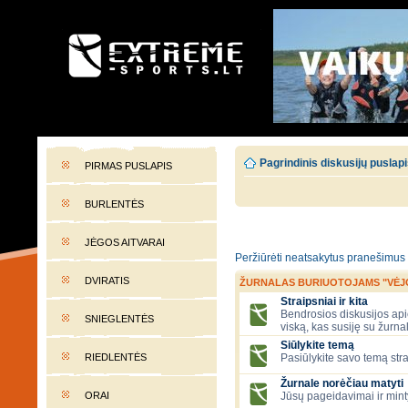
EXTREME-SPORTS.LT
Lietuvos extremalaus sporto portalas
Pagrindinis diskusijų puslap
PIRMAS PUSLAPIS
BURLENTĖS
JĖGOS AITVARAI
Peržiūrėti neatsakytus pranešimus
DVIRATIS
ŽURNALAS BURIUOTOJAMS "VĖJ
Straipsniai ir kita
Bendrosios diskusijos apie
SNIEGLENTĖS
viską, kas susiję su žurna
Siūlykite temą
RIEDLENTĖS
Pasiūlykite savo temą stra
Žurnale norėčiau matyti
ORAI
Jūsų pageidavimai ir mint