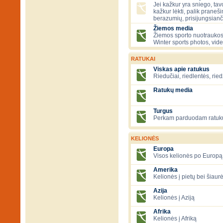
Jei kažkur yra sniego, tavo
kažkur lėkti, palik praneš
berazumių, prisijungsianč
Žiemos media
Žiemos sporto nuotraukos
Winter sports photos, vid
RATUKAI
Viskas apie ratukus
Riedučiai, riedlentės, ried
Ratukų media
Turgus
Perkam parduodam ratuk
KELIONĖS
Europa
Visos kelionės po Europą
Amerika
Kelionės į pietų bei šiau
Azija
Kelionės į Aziją
Afrika
Kelionės į Afriką