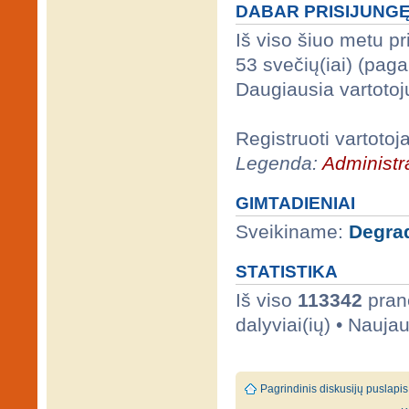
DABAR PRISIJUNG
Iš viso šiuo metu p
53 svečių(iai) (pag
Daugiausia vartotoj
Registruoti vartotoj
Legenda:
Administra
GIMTADIENIAI
Sveikiname:
Degra
STATISTIKA
Iš viso
113342
prane
dalyviai(ių) • Nauja
Pagrindinis diskusijų puslapis