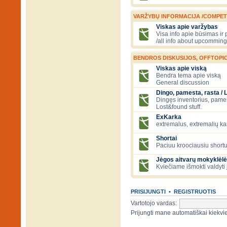
VARŽYBŲ INFORMACIJA /COMPET
Viskas apie varžybas
Visa info apie būsimas ir
/all info about upcomming
BENDROS DISKUSIJOS, OFFTOPIC
Viskas apie viską
Bendra tema apie viską
General discussion
Dingo, pamesta, rasta / 
Dingęs inventorius, pamesti
Lost&found stuff.
ExKarka
extremalus, extremalių k
Shortai
Paciuu kroociausiu shortu 
Jėgos aitvarų mokyklėlė
Kviečiame išmokti valdyti 
PRISIJUNGTI
•
REGISTRUOTIS
Vartotojo vardas:
Prijungti mane automatiškai kiek