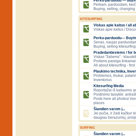
Perku-parduodu --- buying
Perkam, parduodam, kei
Buying, selling, changing 
KITESURFING
Viskas apie kaitus / all a
Viskas apie kaitus / Discu
Perku-parduodu--- Buyin
Senas, naujas parduodam
Buying, selling kitesurfing 
Pradedantiesiems / for 
Viskas "žaliems" - klauski
Profams pareiga tinkamai
All about kitesurfing - first
Plaukimo technika, Inven
Problemos, triukai, patari
Inventorius
Kitesurfing Media
Reportažai iš kaitavimo ar
Postinimo taisyklė: antraš
Posts here all photos/ mov
places
Šiandien varom į...
Jei pučia, ir žadi kažkur lė
daugiau berazumių, prisi
SURFING
Šiandien varom į...