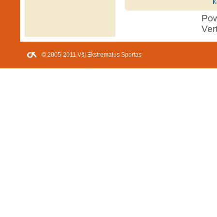
K
Po
Ver
© 2005-2011 VšĮ Ekstremalus Sportas