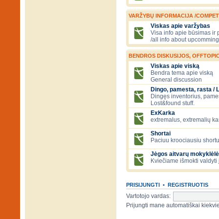
VARŽYBŲ INFORMACIJA /COMPET
Viskas apie varžybas
Visa info apie būsimas ir
/all info about upcomming
BENDROS DISKUSIJOS, OFFTOPIC
Viskas apie viską
Bendra tema apie viską
General discussion
Dingo, pamesta, rasta / 
Dingęs inventorius, pamesti
Lost&found stuff.
ExKarka
extremalus, extremalių k
Shortai
Paciuu kroociausiu shortu 
Jėgos aitvarų mokyklėlė
Kviečiame išmokti valdyti 
PRISIJUNGTI
•
REGISTRUOTIS
Vartotojo vardas:
Prijungti mane automatiškai kiek