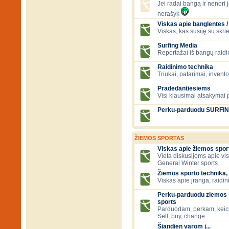
Jei radai bangą ir nenori ją
nerašyk
Viskas apie banglentes / 
Viskas, kas susiję su skr
Surfing Media
Reportažai iš bangų raidi
Raidinimo technika
Triukai, patarimai, invent
Pradedantiesiems
Visi klausimai atsakymai
Perku-parduodu SURFI
ŽIEMOS SPORTAS
Viskas apie žiemos spor
Vieta diskusijoms apie vi
General Winter sports
Žiemos sporto technika, 
Viskas apie įranga, raidini
Perku-parduodu ziemos s
sports
Parduodam, perkam, keic
Sell, buy, change..
Šiandien varom į...