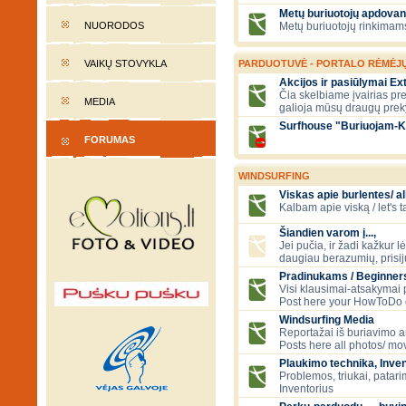
Metų buriuotojų apdovan
NUORODOS
Metų buriuotojų rinkimams
VAIKŲ STOVYKLA
PARDUOTUVĖ - PORTALO RĖMĖJ
Akcijos ir pasiūlymai E
Čia skelbiame įvairias pre
MEDIA
galioja mūsų draugų prek
Surfhouse "Buriuojam-K
FORUMAS
WINDSURFING
Viskas apie burlentes/ al
Kalbam apie viską / let's 
Šiandien varom į...,
Jei pučia, ir žadi kažkur lė
daugiau berazumių, prisi
Pradinukams / Beginners
Visi klausimai-atsakymai
Post here your HowToDo 
Windsurfing Media
Reportažai iš buriavimo ar
Posts here all photos/ mov
Plaukimo technika, Inven
Problemos, triukai, patari
Inventorius