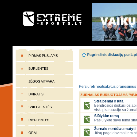
EXTREME-SPORTS.LT
Lietuvos extremalaus sporto portalas
Pagrindinis diskusijų puslap
PIRMAS PUSLAPIS
BURLENTĖS
JĖGOS AITVARAI
Peržiūrėti neatsakytus pranešimus
DVIRATIS
ŽURNALAS BURIUOTOJAMS "VĖJ
Straipsniai ir kita
Bendrosios diskusijos apie
SNIEGLENTĖS
viską, kas susiję su žurna
Siūlykite temą
RIEDLENTĖS
Pasiūlykite savo temą stra
Žurnale norėčiau matyti
ORAI
Jūsų pageidavimai ir mint