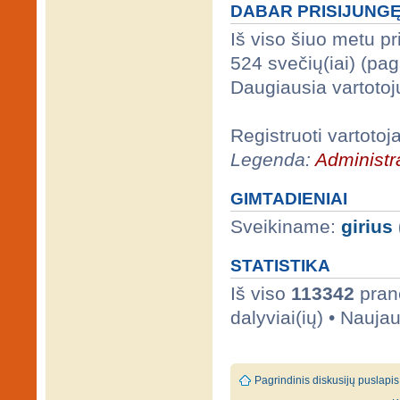
DABAR PRISIJUNG
Iš viso šiuo metu p
524 svečių(iai) (pa
Daugiausia vartotoj
Registruoti vartotoj
Legenda:
Administra
GIMTADIENIAI
Sveikiname:
girius
STATISTIKA
Iš viso
113342
prane
dalyviai(ių) • Nauja
Pagrindinis diskusijų puslapis