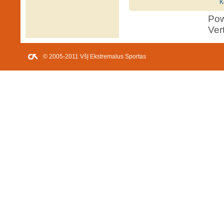
K
Po
Ver
© 2005-2011 VšĮ Ekstremalus Sportas