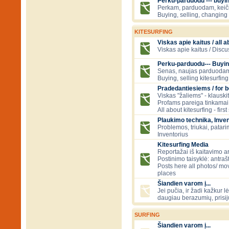
Perku-parduodu --- buying
Perkam, parduodam, kei
Buying, selling, changing 
KITESURFING
Viskas apie kaitus / all a
Viskas apie kaitus / Discu
Perku-parduodu--- Buyin
Senas, naujas parduodam
Buying, selling kitesurfing 
Pradedantiesiems / for 
Viskas "žaliems" - klauski
Profams pareiga tinkamai
All about kitesurfing - first
Plaukimo technika, Inven
Problemos, triukai, patari
Inventorius
Kitesurfing Media
Reportažai iš kaitavimo ar
Postinimo taisyklė: antraš
Posts here all photos/ mov
places
Šiandien varom į...
Jei pučia, ir žadi kažkur lė
daugiau berazumių, prisi
SURFING
Šiandien varom į...