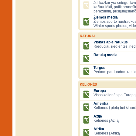
Jei kažkur yra sniego, tavo
kažkur lėkti, palik praneš
berazumių, prisijungsianč
Žiemos media
Žiemos sporto nuotraukos
Winter sports photos, vid
RATUKAI
Viskas apie ratukus
Riedučiai, riedlentės, ried
Ratukų media
Turgus
Perkam parduodam ratuk
KELIONĖS
Europa
Visos kelionės po Europą
Amerika
Kelionės į pietų bei šiau
Azija
Kelionės į Aziją
Afrika
Kelionės į Afriką