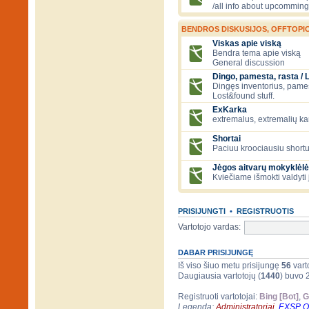
/all info about upcomming
BENDROS DISKUSIJOS, OFFTOPIC
Viskas apie viską
Bendra tema apie viską
General discussion
Dingo, pamesta, rasta / 
Dingęs inventorius, pamesti
Lost&found stuff.
ExKarka
extremalus, extremalių k
Shortai
Paciuu kroociausiu shortu 
Jėgos aitvarų mokyklėlė
Kviečiame išmokti valdyti 
PRISIJUNGTI
•
REGISTRUOTIS
Vartotojo vardas:
DABAR PRISIJUNGĘ
Iš viso šiuo metu prisijungę
56
varto
Daugiausia vartotojų (
1440
) buvo 
Registruoti vartotojai:
Bing [Bot]
,
G
Legenda:
Administratoriai
,
EXSP 