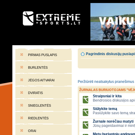
EXTREME-SPORTS.LT
Lietuvos extremalaus sporto portalas
Pagrindinis diskusijų puslap
PIRMAS PUSLAPIS
BURLENTĖS
JĖGOS AITVARAI
Peržiūrėti neatsakytus pranešimus
ŽURNALAS BURIUOTOJAMS "VĖJ
DVIRATIS
Straipsniai ir kita
Bendrosios diskusijos apie
SNIEGLENTĖS
Siūlykite temą
Pasiūlykite savo temą stra
RIEDLENTĖS
Žurnale norėčiau matyti
Jūsų pageidavimai ir mint
ORAI
Metų buriuotojų apdovan