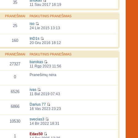
anukas
35
11 Sau 2017 16:19
PRANEŠIMAI
PASKUTINIS PRANEŠIMAS
iso
25
24 Lie 2015 13:13
InD1s
160
20 Gru 2016 18:12
PRANEŠIMAI
PASKUTINIS PRANEŠIMAS
barokas
27327
11 Rgp 2023 11:56
Pranešimų nėra
0
ivas
6526
11 Bal 2019 07:43
Darius 77
6866
16 Vas 2023 23:23
svecias3
10530
14 Bir 2022 18:31
Edas50
1