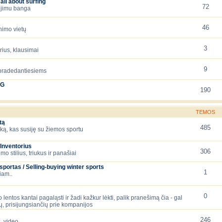
all about surfing
72
iejimu banga
46
nimo vietų
3
orius, klausimai
9
 pradedantiesiems
NG
190
TEMOS
tą
485
ską, kas susiję su žiemos sportu
Inventorius
306
mo stilius, triukus ir panašiai
ortas / Selling-buying winter sports
1
iam..
0
 lentos kantai pagaląsti ir žadi kažkur lėkti, palik pranešimą čia - gal
, prisijungsiančių prie kompanijos
246
, video