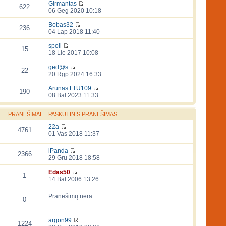
Girmantas
622
06 Geg 2020 10:18
Bobas32
236
04 Lap 2018 11:40
spoil
15
18 Lie 2017 10:08
ged@s
22
20 Rgp 2024 16:33
Arunas LTU109
190
08 Bal 2023 11:33
PRANEŠIMAI
PASKUTINIS PRANEŠIMAS
22a
4761
01 Vas 2018 11:37
iPanda
2366
29 Gru 2018 18:58
Edas50
1
14 Bal 2006 13:26
Pranešimų nėra
0
argon99
1224