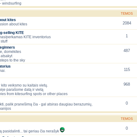
- windsurfing
TEMOS
bout kites
2084
ssion about kites
g-selling KITE
1
as/perkamas KITE inventorius
stuff
beginners
487
te, domėkites
 atsakyt
 steps to the sky
torius
115
mai.
968
 kito veiksmo su kaitais vietų.
tėje parašome datą ir vietą
ies from kitesurfing spots or other places
0
lėkti, palik pranešimą čia - gal atsiras daugiau berazumių,
panijos
TEMOS
0
ą pasidalinti... tai geriau čia nerašyk