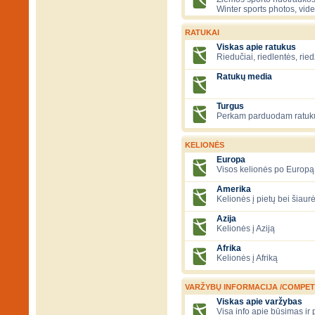
Winter sports photos, vid
RATUKAI
Viskas apie ratukus
Riedučiai, riedlentės, ried
Ratukų media
Turgus
Perkam parduodam ratuk
KELIONĖS
Europa
Visos kelionės po Europą
Amerika
Kelionės į pietų bei šiau
Azija
Kelionės į Aziją
Afrika
Kelionės į Afriką
VARŽYBŲ INFORMACIJA /COMPET
Viskas apie varžybas
Visa info apie būsimas ir