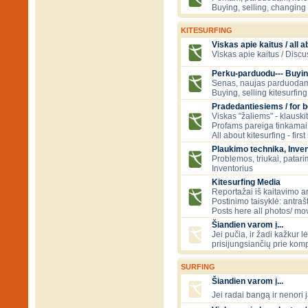
Buying, selling, changing 
KITESURFING
Viskas apie kaitus / all a
Viskas apie kaitus / Discu
Perku-parduodu--- Buyin
Senas, naujas parduodam
Buying, selling kitesurfing 
Pradedantiesiems / for 
Viskas "žaliems" - klauski
Profams pareiga tinkamai
All about kitesurfing - first
Plaukimo technika, Inven
Problemos, triukai, patari
Inventorius
Kitesurfing Media
Reportažai iš kaitavimo ar
Postinimo taisyklė: antraš
Posts here all photos/ mov
Šiandien varom į...
Jei pučia, ir žadi kažkur 
prisijungsiančių prie kom
SURFING
Šiandien varom į...
Jei radai bangą ir nenori j