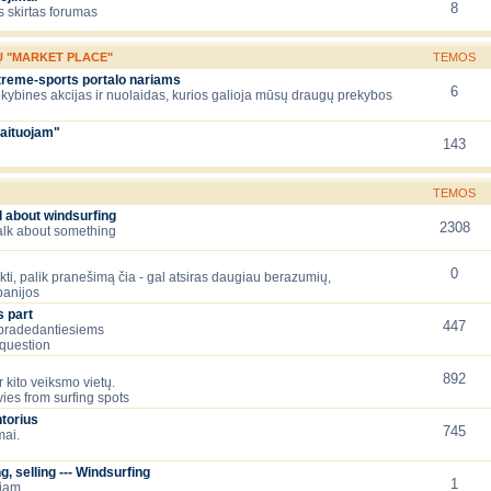
8
 skirtas forumas
Ų "MARKET PLACE"
TEMOS
xtreme-sports portalo nariams
6
ekybines akcijas ir nuolaidas, kurios galioja mūsų draugų prekybos
aituojam"
143
TEMOS
l about windsurfing
2308
talk about something
0
lėkti, palik pranešimą čia - gal atsiras daugiau berazumių,
panijos
 part
447
 pradedantiesiems
question
892
 kito veiksmo vietų.
ies from surfing spots
torius
745
mai.
, selling --- Windsurfing
1
čiam