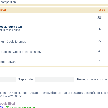
 competition
K'AI
TEMOS
384
Lost&Found stuff
6
 ir rasti daiktai
22
arkų mėgėjų forumas
41
galerija / Coolest shorts gallery
1
jėgos aitvarus
Slaptažodis:
|
Prijungti mane automat
tojai :: 2 registruotų(i), 0 slaptų ir 54 svečių(iai) (pagal pastarųjų 3 minučių diskus
20 Lie 2026 04:54
oogle [Bot]
ORG
,
Globalūs moderatoriai