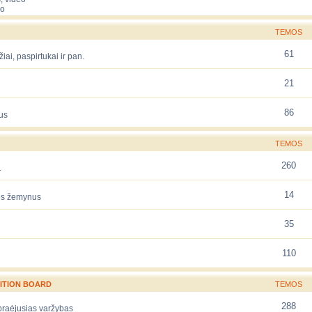
eo
TEMOS
61
žiai, paspirtukai ir pan.
21
86
us
TEMOS
260
.
14
rės žemynus
35
110
ITION BOARD
TEMOS
288
 praėjusias varžybas