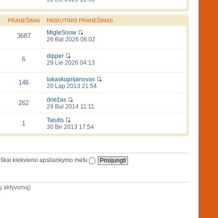
PRANEŠIMAI
PASKUTINIS PRANEŠIMAS
MigleSnow
3687
26 Bal 2026 06:02
dipper
6
29 Lie 2026 04:13
lukaskuprijanovas
146
20 Lap 2013 21:54
driežas
262
29 Bal 2014 11:11
Talutis
1
30 Bir 2013 17:54
iškai kiekvieno apsilankymo metu
ijų aktyvumą)