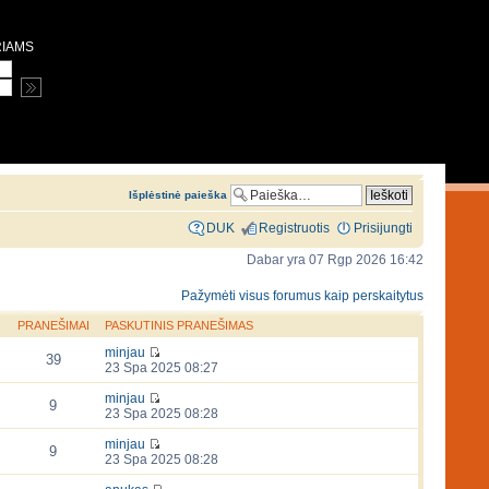
RIAMS
Išplėstinė paieška
DUK
Registruotis
Prisijungti
Dabar yra 07 Rgp 2026 16:42
Pažymėti visus forumus kaip perskaitytus
PRANEŠIMAI
PASKUTINIS PRANEŠIMAS
minjau
39
23 Spa 2025 08:27
minjau
9
23 Spa 2025 08:28
minjau
9
23 Spa 2025 08:28