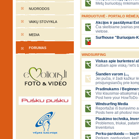
Metų buriuotojų rinkimams
NUORODOS
PARDUOTUVĖ - PORTALO RĖMĖJ
VAIKŲ STOVYKLA
Akcijos ir pasiūlymai E
Čia skelbiame įvairias pr
vietose.
MEDIA
Surfhouse "Buriuojam-K
FORUMAS
WINDSURFING
Viskas apie burlentes/ al
Kalbam apie viską / let's 
Šiandien varom į...,
Jei pučia, ir žadi kažkur 
prisijungsiančių prie kom
Pradinukams / Beginners
Visi klausimai-atsakymai
Post here your HowToDo 
Windsurfing Media
Reportažai iš buriavimo ar
Posts here all photos/ mov
Plaukimo technika, Inven
Problemos, triukai, patari
Inventorius
Perku-parduodu --- buying
Perkam, parduodam, kei