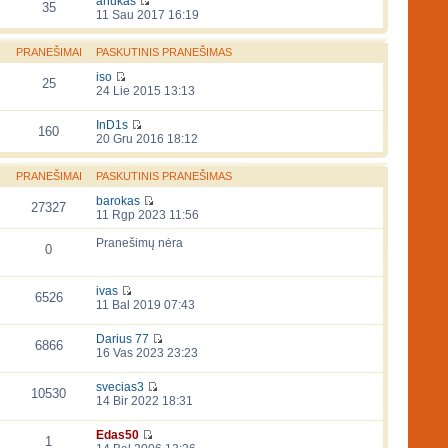
anukas
35
11 Sau 2017 16:19
PRANEŠIMAI
PASKUTINIS PRANEŠIMAS
iso
25
24 Lie 2015 13:13
InD1s
160
20 Gru 2016 18:12
PRANEŠIMAI
PASKUTINIS PRANEŠIMAS
barokas
27327
11 Rgp 2023 11:56
Pranešimų nėra
0
ivas
6526
11 Bal 2019 07:43
Darius 77
6866
16 Vas 2023 23:23
svecias3
10530
14 Bir 2022 18:31
Edas50
1