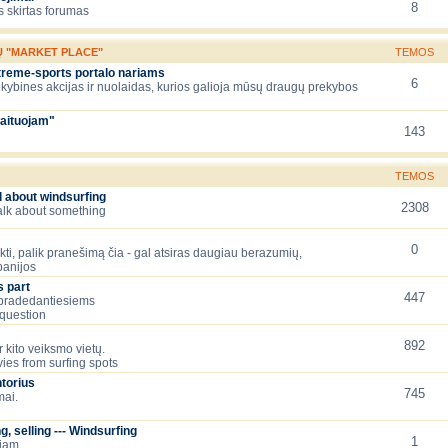
8
 skirtas forumas
Ų "MARKET PLACE"
TEMOS
xtreme-sports portalo nariams
6
ekybines akcijas ir nuolaidas, kurios galioja mūsų draugų prekybos
aituojam"
143
TEMOS
l about windsurfing
2308
talk about something
0
lėkti, palik pranešimą čia - gal atsiras daugiau berazumių,
panijos
 part
447
 pradedantiesiems
question
892
 kito veiksmo vietų.
ies from surfing spots
torius
745
mai.
, selling --- Windsurfing
1
čiam