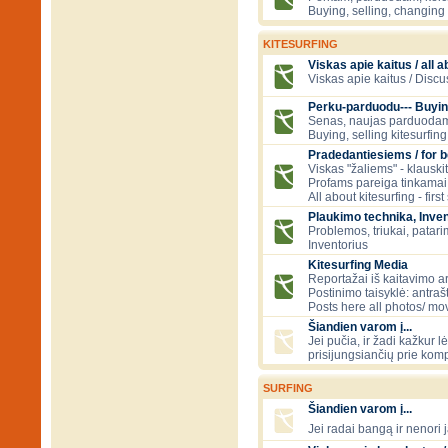
Buying, selling, changing 
KITESURFING
Viskas apie kaitus / all a
Viskas apie kaitus / Discu
Perku-parduodu--- Buyin
Senas, naujas parduodam
Buying, selling kitesurfing 
Pradedantiesiems / for 
Viskas "žaliems" - klauski
Profams pareiga tinkamai
All about kitesurfing - first
Plaukimo technika, Inven
Problemos, triukai, patari
Inventorius
Kitesurfing Media
Reportažai iš kaitavimo ar
Postinimo taisyklė: antraš
Posts here all photos/ mov
Šiandien varom į...
Jei pučia, ir žadi kažkur 
prisijungsiančių prie kom
SURFING
Šiandien varom į...
Jei radai bangą ir nenori j