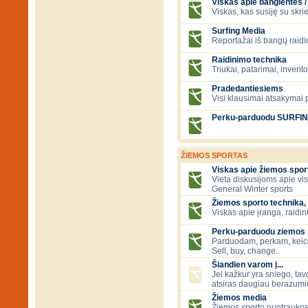
Viskas apie banglentes / 
Viskas, kas susiję su skr
Surfing Media
Reportažai iš bangų raidi
Raidinimo technika
Triukai, patarimai, invent
Pradedantiesiems
Visi klausimai atsakymai
Perku-parduodu SURFI
ŽIEMOS SPORTAS
Viskas apie žiemos spor
Vieta diskusijoms apie vi
General Winter sports
Žiemos sporto technika, 
Viskas apie įranga, raidini
Perku-parduodu ziemos sp
Parduodam, perkam, keic
Sell, buy, change..
Šiandien varom į...
Jei kažkur yra sniego, tavo
atsiras daugiau berazumių
Žiemos media
Žiemos sporto nuotraukos