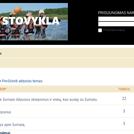
PRISIJUNGIMAS NA
Prisiminti mane
is
•
Peržiūrėti aktyvias temas
O!3"
TEMOS
22
 žurnale išėjusius straipsnius ir viską, kas susiję su žurnalu.
3
ipsniui
3
ys apie žurnalą
ojimai