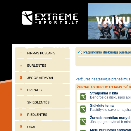
EXTREME-SPORTS.LT
Lietuvos extremalaus sporto portalas
Pagrindinis diskusijų puslap
PIRMAS PUSLAPIS
BURLENTĖS
JĖGOS AITVARAI
Peržiūrėti neatsakytus pranešimus
ŽURNALAS BURIUOTOJAMS "VĖJ
DVIRATIS
Straipsniai ir kita
Bendrosios diskusijos apie
SNIEGLENTĖS
Siūlykite temą
Pasiūlykite savo temą stra
RIEDLENTĖS
Žurnale norėčiau matyti
Jūsų pageidavimai ir mint
ORAI
Metų buriuotojų apdovan