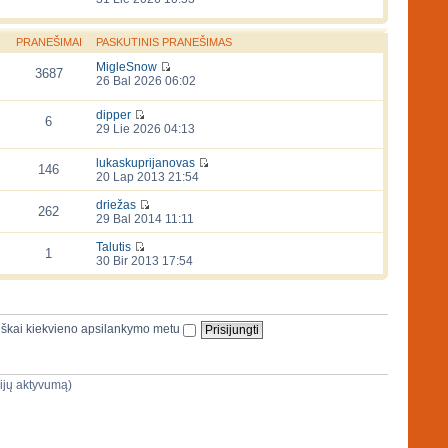
PRANEŠIMAI
PASKUTINIS PRANEŠIMAS
MigleSnow
3687
26 Bal 2026 06:02
dipper
6
29 Lie 2026 04:13
lukaskuprijanovas
146
20 Lap 2013 21:54
driežas
262
29 Bal 2014 11:11
Talutis
1
30 Bir 2013 17:54
iškai kiekvieno apsilankymo metu
sijų aktyvumą)