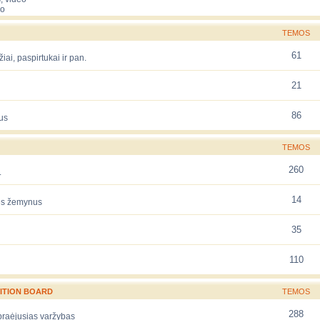
eo
TEMOS
61
žiai, paspirtukai ir pan.
21
86
us
TEMOS
260
.
14
rės žemynus
35
110
ITION BOARD
TEMOS
288
 praėjusias varžybas