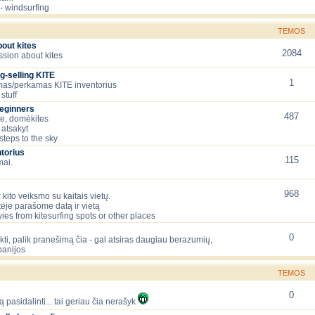
- windsurfing
TEMOS
bout kites
2084
ssion about kites
g-selling KITE
1
as/perkamas KITE inventorius
stuff
beginners
487
te, domėkites
 atsakyt
 steps to the sky
torius
115
mai.
968
 kito veiksmo su kaitais vietų.
tėje parašome datą ir vietą
ies from kitesurfing spots or other places
0
lėkti, palik pranešimą čia - gal atsiras daugiau berazumių,
panijos
TEMOS
0
ą pasidalinti... tai geriau čia nerašyk