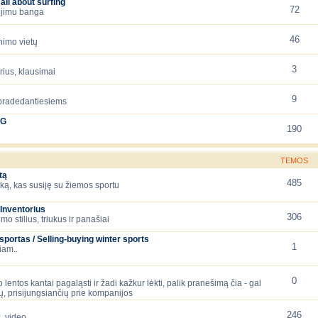
all about surfing
72
iejimu banga
46
nimo vietų
3
orius, klausimai
9
 pradedantiesiems
NG
190
TEMOS
tą
485
ską, kas susiję su žiemos sportu
Inventorius
306
mo stilius, triukus ir panašiai
ortas / Selling-buying winter sports
1
iam..
0
 lentos kantai pagaląsti ir žadi kažkur lėkti, palik pranešimą čia - gal
, prisijungsiančių prie kompanijos
246
, video