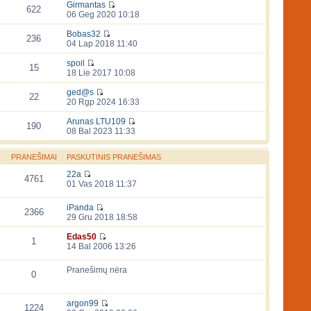
Girmantas
622
06 Geg 2020 10:18
Bobas32
236
04 Lap 2018 11:40
spoil
15
18 Lie 2017 10:08
ged@s
22
20 Rgp 2024 16:33
Arunas LTU109
190
08 Bal 2023 11:33
PRANEŠIMAI
PASKUTINIS PRANEŠIMAS
22a
4761
01 Vas 2018 11:37
iPanda
2366
29 Gru 2018 18:58
Edas50
1
14 Bal 2006 13:26
Pranešimų nėra
0
argon99
1224