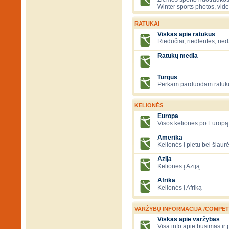
Winter sports photos, vid
RATUKAI
Viskas apie ratukus
Riedučiai, riedlentės, ried
Ratukų media
Turgus
Perkam parduodam ratuk
KELIONĖS
Europa
Visos kelionės po Europą
Amerika
Kelionės į pietų bei šiau
Azija
Kelionės į Aziją
Afrika
Kelionės į Afriką
VARŽYBŲ INFORMACIJA /COMPET
Viskas apie varžybas
Visa info apie būsimas ir