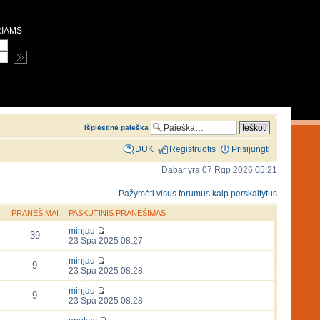
RIAMS
Išplėstinė paieška
DUK
Registruotis
Prisijungti
Dabar yra 07 Rgp 2026 05:21
Pažymėti visus forumus kaip perskaitytus
PRANEŠIMAI
PASKUTINIS PRANEŠIMAS
minjau
39
23 Spa 2025 08:27
minjau
9
23 Spa 2025 08:28
minjau
9
23 Spa 2025 08:28