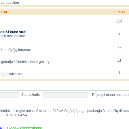
 competition
K'AI
TEMOS
384
Lost&Found stuff
6
 ir rasti daiktai
22
arkų mėgėjų forumas
41
galerija / Coolest shorts gallery
1
jėgos aitvarus
Slaptažodis:
|
Prijungti mane automat
totojai :: 1 registruotas, 0 slaptų ir 242 svečių(iai) (pagal pastarųjų 3 minučių disku
20 Lie 2026 04:54
ORG
,
Globalūs moderatoriai