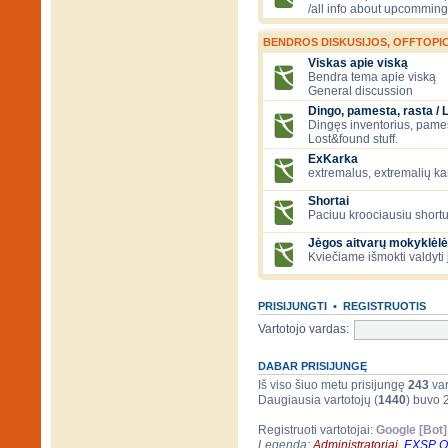
/all info about upcomming
BENDROS DISKUSIJOS, OFFTOPIC
Viskas apie viską
Bendra tema apie viską
General discussion
Dingo, pamesta, rasta / 
Dingęs inventorius, pamesti
Lost&found stuff.
ExKarka
extremalus, extremalių k
Shortai
Paciuu kroociausiu shortu 
Jėgos aitvarų mokyklėlė
Kviečiame išmokti valdyti 
PRISIJUNGTI
•
REGISTRUOTIS
Vartotojo vardas:
DABAR PRISIJUNGĘ
Iš viso šiuo metu prisijungę
243
var
Daugiausia vartotojų (
1440
) buvo 
Registruoti vartotojai:
Google [Bot]
Legenda:
Administratoriai
,
EXSP 