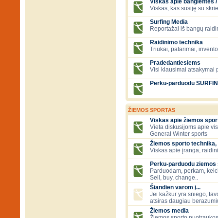
Viskas apie banglentes / 
Viskas, kas susiję su skr
Surfing Media
Reportažai iš bangų raidi
Raidinimo technika
Triukai, patarimai, invent
Pradedantiesiems
Visi klausimai atsakymai
Perku-parduodu SURFI
ŽIEMOS SPORTAS
Viskas apie žiemos spor
Vieta diskusijoms apie vi
General Winter sports
Žiemos sporto technika, 
Viskas apie įranga, raidini
Perku-parduodu ziemos sp
Parduodam, perkam, keic
Sell, buy, change..
Šiandien varom į...
Jei kažkur yra sniego, tavo
atsiras daugiau berazumių
Žiemos media
Žiemos sporto nuotraukos