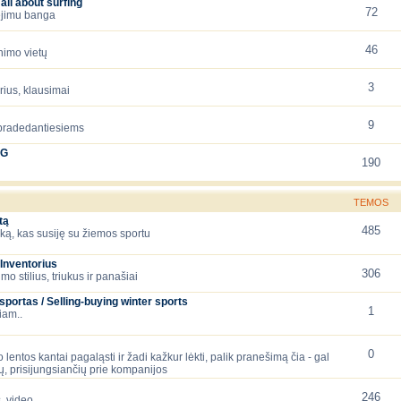
all about surfing
72
iejimu banga
46
nimo vietų
3
orius, klausimai
9
 pradedantiesiems
NG
190
TEMOS
tą
485
ską, kas susiję su žiemos sportu
Inventorius
306
mo stilius, triukus ir panašiai
ortas / Selling-buying winter sports
1
iam..
0
 lentos kantai pagaląsti ir žadi kažkur lėkti, palik pranešimą čia - gal
, prisijungsiančių prie kompanijos
246
, video