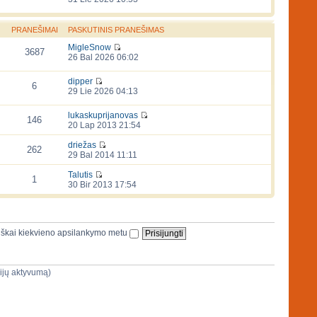
PRANEŠIMAI
PASKUTINIS PRANEŠIMAS
MigleSnow
3687
26 Bal 2026 06:02
dipper
6
29 Lie 2026 04:13
lukaskuprijanovas
146
20 Lap 2013 21:54
driežas
262
29 Bal 2014 11:11
Talutis
1
30 Bir 2013 17:54
iškai kiekvieno apsilankymo metu
sijų aktyvumą)