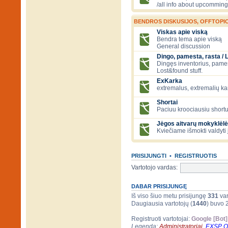
/all info about upcomming
BENDROS DISKUSIJOS, OFFTOPIC
Viskas apie viską
Bendra tema apie viską
General discussion
Dingo, pamesta, rasta / 
Dingęs inventorius, pamesti
Lost&found stuff.
ExKarka
extremalus, extremalių k
Shortai
Paciuu kroociausiu shortu 
Jėgos aitvarų mokyklėlė
Kviečiame išmokti valdyti 
PRISIJUNGTI
•
REGISTRUOTIS
Vartotojo vardas:
DABAR PRISIJUNGĘ
Iš viso šiuo metu prisijungę
331
var
Daugiausia vartotojų (
1440
) buvo 
Registruoti vartotojai:
Google [Bot]
Legenda:
Administratoriai
,
EXSP 