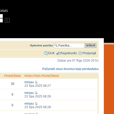
RIAMS
Išplėstinė paieška
DUK
Registruotis
Prisijungti
Dabar yra 07 Rgp 2026 20:51
Pažymėti visus forumus kaip perskaitytus
PRANEŠIMAI
PASKUTINIS PRANEŠIMAS
minjau
39
23 Spa 2025 08:27
minjau
9
23 Spa 2025 08:28
minjau
9
23 Spa 2025 08:28