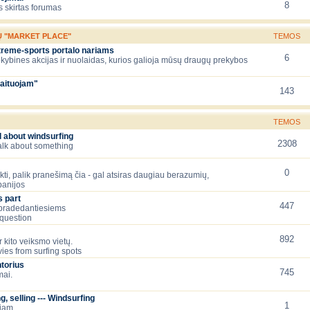
8
 skirtas forumas
Ų "MARKET PLACE"
TEMOS
xtreme-sports portalo nariams
6
ekybines akcijas ir nuolaidas, kurios galioja mūsų draugų prekybos
aituojam"
143
TEMOS
l about windsurfing
2308
talk about something
0
lėkti, palik pranešimą čia - gal atsiras daugiau berazumių,
panijos
 part
447
 pradedantiesiems
question
892
 kito veiksmo vietų.
ies from surfing spots
torius
745
mai.
, selling --- Windsurfing
1
čiam