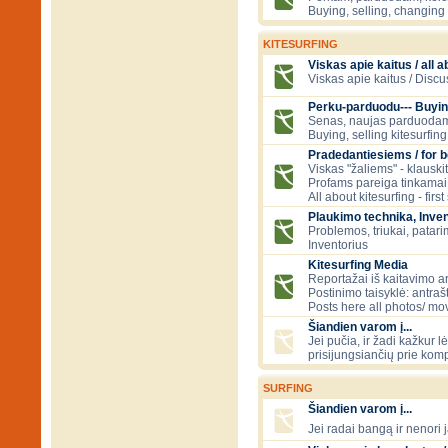
Buying, selling, changing 
KITESURFING
Viskas apie kaitus / all a
Viskas apie kaitus / Discu
Perku-parduodu--- Buyin
Senas, naujas parduodam
Buying, selling kitesurfing 
Pradedantiesiems / for 
Viskas "žaliems" - klauski
Profams pareiga tinkamai
All about kitesurfing - first
Plaukimo technika, Inven
Problemos, triukai, patari
Inventorius
Kitesurfing Media
Reportažai iš kaitavimo ar
Postinimo taisyklė: antraš
Posts here all photos/ mov
Šiandien varom į...
Jei pučia, ir žadi kažkur 
prisijungsiančių prie kom
SURFING
Šiandien varom į...
Jei radai bangą ir nenori j