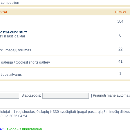
 competition
K'AI
TEMOS
384
Lost&Found stuff
6
 ir rasti daiktai
22
arkų mėgėjų forumas
41
galerija / Coolest shorts gallery
1
jėgos aitvarus
Slaptažodis:
|
Prijungti mane automat
totojai :: 1 registruotas, 0 slaptų ir 330 svečių(iai) (pagal pastarųjų 3 minučių disku
20 Lie 2026 04:54
ORG
,
Globalūs moderatoriai