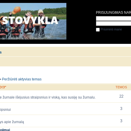
PRISIJUNGIMAS NA
Prisiminti mane
is
•
Peržiūrėti aktyvias temas
O!3"
TEMOS
22
 žurnale išėjusius straipsnius ir viską, kas susiję su žurnalu.
3
ipsniui
3
ys apie žurnalą
ojimai