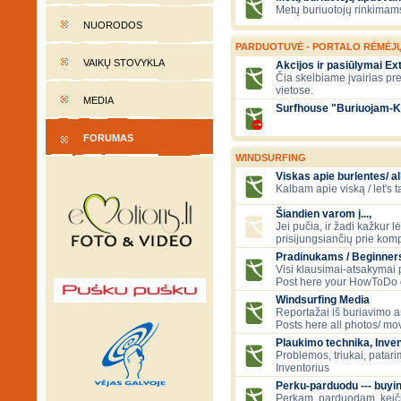
Metų buriuotojų rinkimams
NUORODOS
PARDUOTUVĖ - PORTALO RĖMĖJ
VAIKŲ STOVYKLA
Akcijos ir pasiūlymai E
Čia skelbiame įvairias pr
vietose.
MEDIA
Surfhouse "Buriuojam-K
FORUMAS
WINDSURFING
Viskas apie burlentes/ al
Kalbam apie viską / let's 
Šiandien varom į...,
Jei pučia, ir žadi kažkur 
prisijungsiančių prie kom
Pradinukams / Beginners
Visi klausimai-atsakymai
Post here your HowToDo 
Windsurfing Media
Reportažai iš buriavimo ar
Posts here all photos/ mov
Plaukimo technika, Inven
Problemos, triukai, patari
Inventorius
Perku-parduodu --- buying
Perkam, parduodam, kei