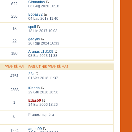
Girmantas
622
06 Geg 2020 10:18
Bobas32
236
04 Lap 2018 11:40
spoil
15
18 Lie 2017 10:08
ged@s
22
20 Rgp 2024 16:33
Arunas LTU109
190
08 Bal 2023 11:33
PRANEŠIMAI
PASKUTINIS PRANEŠIMAS
22a
4761
01 Vas 2018 11:37
iPanda
2366
29 Gru 2018 18:58
Edas50
1
14 Bal 2006 13:26
Pranešimų nėra
0
argon99
1224