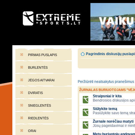
EXTREME-SPORTS.LT
Lietuvos extremalaus sporto portalas
Pagrindinis diskusijų puslap
PIRMAS PUSLAPIS
BURLENTĖS
JĖGOS AITVARAI
Peržiūrėti neatsakytus pranešimus
ŽURNALAS BURIUOTOJAMS "VĖJ
DVIRATIS
Straipsniai ir kita
Bendrosios diskusijos apie
SNIEGLENTĖS
Siūlykite temą
Pasiūlykite savo temą stra
RIEDLENTĖS
Žurnale norėčiau matyti
Jūsų pageidavimai ir mint
ORAI
Metų buriuotojų apdovan