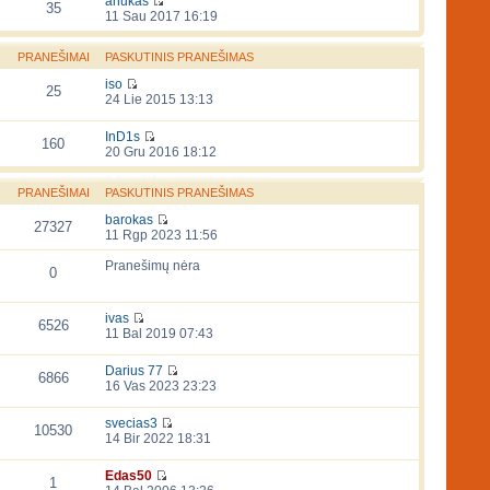
anukas
35
11 Sau 2017 16:19
PRANEŠIMAI
PASKUTINIS PRANEŠIMAS
iso
25
24 Lie 2015 13:13
InD1s
160
20 Gru 2016 18:12
PRANEŠIMAI
PASKUTINIS PRANEŠIMAS
barokas
27327
11 Rgp 2023 11:56
Pranešimų nėra
0
ivas
6526
11 Bal 2019 07:43
Darius 77
6866
16 Vas 2023 23:23
svecias3
10530
14 Bir 2022 18:31
Edas50
1