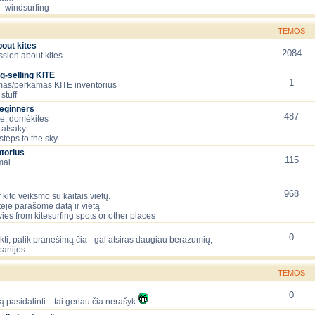
- windsurfing
TEMOS
bout kites
2084
ssion about kites
g-selling KITE
1
as/perkamas KITE inventorius
stuff
beginners
487
te, domėkites
 atsakyt
 steps to the sky
torius
115
mai.
968
 kito veiksmo su kaitais vietų.
tėje parašome datą ir vietą
ies from kitesurfing spots or other places
0
lėkti, palik pranešimą čia - gal atsiras daugiau berazumių,
panijos
TEMOS
0
ą pasidalinti... tai geriau čia nerašyk