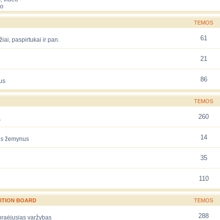
eo
TEMOS
61
žiai, paspirtukai ir pan.
21
86
us
TEMOS
260
.
14
rės žemynus
35
110
ITION BOARD
TEMOS
288
 praėjusias varžybas