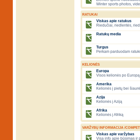
Winter sports photos, vid
RATUKAI
Viskas apie ratukus
Riedučiai, riedlentės, ried
Ratukų media
Turgus
Perkam parduodam ratuk
KELIONĖS
Europa
Visos kelionės po Europą
Amerika
Kelionės į pietų bei šiau
Azija
Kelionės į Aziją
Afrika
Kelionės į Afriką
VARŽYBŲ INFORMACIJA /COMPET
Viskas apie varžybas
Visa info apie būsimas ir