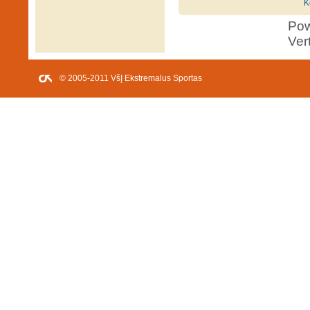
K
Po
Ver
© 2005-2011 VšĮ Ekstremalus Sportas