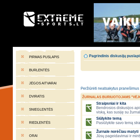
EXTREME-SPORTS.LT
Lietuvos extremalaus sporto portalas
Pagrindinis diskusijų puslap
PIRMAS PUSLAPIS
BURLENTĖS
JĖGOS AITVARAI
Peržiūrėti neatsakytus pranešimus
DVIRATIS
ŽURNALAS BURIUOTOJAMS "VĖJ
Straipsniai ir kita
Bendrosios diskusijos apie
SNIEGLENTĖS
viską, kas susiję su žurna
Siūlykite temą
RIEDLENTĖS
Pasiūlykite savo temą stra
Žurnale norėčiau matyti
ORAI
Jūsų pageidavimai ir mint