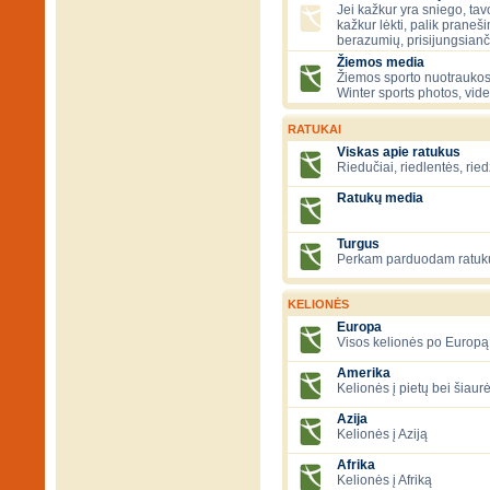
Jei kažkur yra sniego, tavo
kažkur lėkti, palik praneš
berazumių, prisijungsianč
Žiemos media
Žiemos sporto nuotraukos
Winter sports photos, vid
RATUKAI
Viskas apie ratukus
Riedučiai, riedlentės, ried
Ratukų media
Turgus
Perkam parduodam ratuk
KELIONĖS
Europa
Visos kelionės po Europą
Amerika
Kelionės į pietų bei šiau
Azija
Kelionės į Aziją
Afrika
Kelionės į Afriką