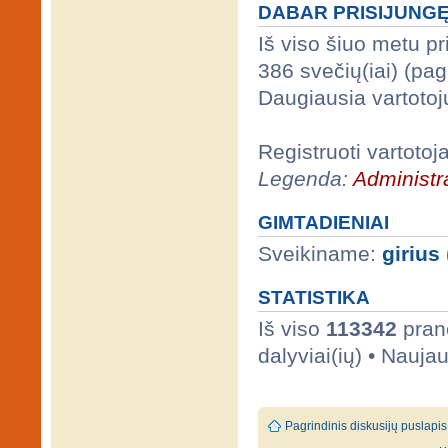
DABAR PRISIJUNG
Iš viso šiuo metu p
386 svečių(iai) (pa
Daugiausia vartotoj
Registruoti vartotoj
Legenda:
Administra
GIMTADIENIAI
Sveikiname:
girius
STATISTIKA
Iš viso
113342
prane
dalyviai(ių) • Nauja
Pagrindinis diskusijų puslapis