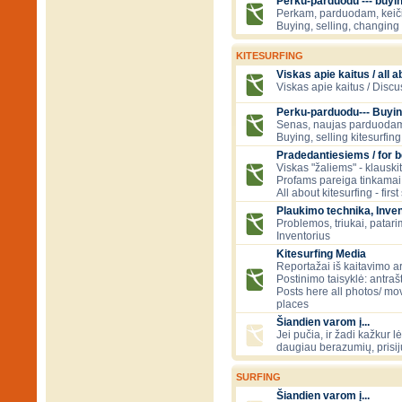
Perku-parduodu --- buying
Perkam, parduodam, kei
Buying, selling, changing 
KITESURFING
Viskas apie kaitus / all a
Viskas apie kaitus / Discu
Perku-parduodu--- Buyin
Senas, naujas parduodam
Buying, selling kitesurfing 
Pradedantiesiems / for 
Viskas "žaliems" - klauski
Profams pareiga tinkamai
All about kitesurfing - first
Plaukimo technika, Inven
Problemos, triukai, patari
Inventorius
Kitesurfing Media
Reportažai iš kaitavimo ar
Postinimo taisyklė: antraš
Posts here all photos/ mov
places
Šiandien varom į...
Jei pučia, ir žadi kažkur lė
daugiau berazumių, prisi
SURFING
Šiandien varom į...