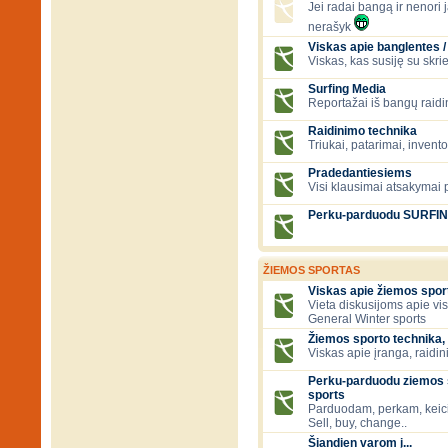
Jei radai bangą ir nenori ją
nerašyk
Viskas apie banglentes / 
Viskas, kas susiję su skr
Surfing Media
Reportažai iš bangų raidi
Raidinimo technika
Triukai, patarimai, invent
Pradedantiesiems
Visi klausimai atsakymai
Perku-parduodu SURFI
ŽIEMOS SPORTAS
Viskas apie žiemos spor
Vieta diskusijoms apie vi
General Winter sports
Žiemos sporto technika, 
Viskas apie įranga, raidini
Perku-parduodu ziemos s
sports
Parduodam, perkam, keic
Sell, buy, change..
Šiandien varom į...