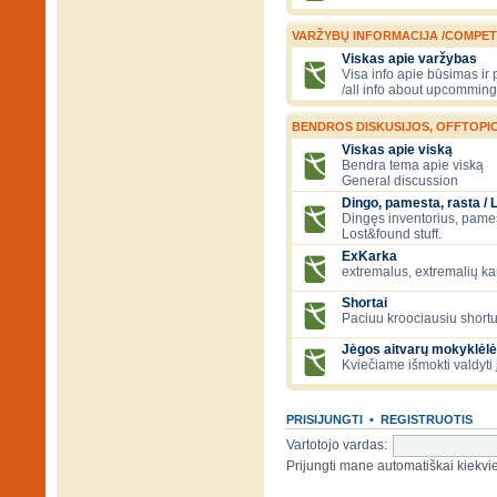
VARŽYBŲ INFORMACIJA /COMPET
Viskas apie varžybas
Visa info apie būsimas ir
/all info about upcomming
BENDROS DISKUSIJOS, OFFTOPIC
Viskas apie viską
Bendra tema apie viską
General discussion
Dingo, pamesta, rasta / 
Dingęs inventorius, pamesti
Lost&found stuff.
ExKarka
extremalus, extremalių k
Shortai
Paciuu kroociausiu shortu 
Jėgos aitvarų mokyklėlė
Kviečiame išmokti valdyti 
PRISIJUNGTI
•
REGISTRUOTIS
Vartotojo vardas:
Prijungti mane automatiškai kiek