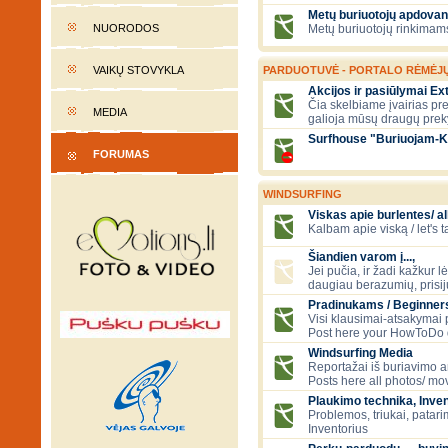
Metų buriuotojų apdovan
NUORODOS
Metų buriuotojų rinkimams
VAIKŲ STOVYKLA
PARDUOTUVĖ - PORTALO RĖMĖJ
Akcijos ir pasiūlymai E
Čia skelbiame įvairias pre
MEDIA
galioja mūsų draugų prek
Surfhouse "Buriuojam-K
FORUMAS
WINDSURFING
Viskas apie burlentes/ al
Kalbam apie viską / let's 
Šiandien varom į...,
Jei pučia, ir žadi kažkur lė
daugiau berazumių, prisi
Pradinukams / Beginners
Visi klausimai-atsakymai
Post here your HowToDo 
Windsurfing Media
Reportažai iš buriavimo ar
Posts here all photos/ mov
Plaukimo technika, Inven
Problemos, triukai, patari
Inventorius